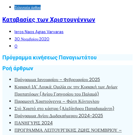
Τελευταία άρθρα
Καταβασίες των Χριστουγέννων
Ieros Naos Agias Varvaras
30 Νοεμβρίου 2020
0
Πρόγραμμα κινήσεως Παναγιωτάτου
Ροή άρθρων
Πρόγραμμα Ιανουαρίου – Φεβρουαρίου 2025
Κυριακή ΙΑ’ Λουκά: Ομιλία εις την Κυριακή των Αγίων
Προπατόρων (Αγίου Γρηγορίου του Παλαμά)
Παραμονὴ Χριστούγεννα – Φώτη Κόντογλου
Στό Χριστό στο κάστρο (Αλεξάνδρου Παπαδιαμάντη)
Πρόγραμμα Αγίου Δωδεκαήμερου 2024-2025
ΠΑΝΗΓΥΡΙΣ 2024
ΠΡΟΓΡΑΜΜΑ ΛΕΙΤΟΥΡΓΙΚΗΣ ΖΩΗΣ ΝΟΕΜΒΡΙΟΥ –