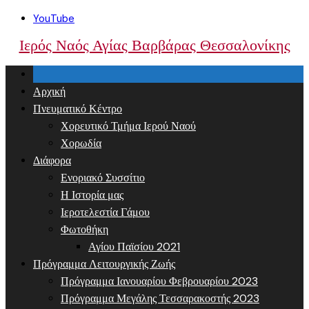
Skip
YouTube
to
Ιερός Ναός Αγίας Βαρβάρας Θεσσαλονίκης
content
Αρχική
Πνευματικό Κέντρο
Χορευτικό Τμήμα Ιερού Ναού
Χορωδία
Διάφορα
Ενοριακό Συσσίτιο
Η Ιστορία μας
Ιεροτελεστία Γάμου
Φωτοθήκη
Αγίου Παϊσίου 2021
Πρόγραμμα Λειτουργικής Ζωής
Πρόγραμμα Ιανουαρίου Φεβρουαρίου 2023
Πρόγραμμα Μεγάλης Τεσσαρακοστής 2023