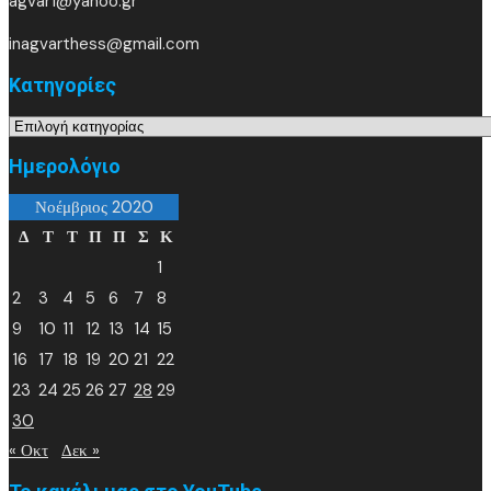
agvar1@yahoo.gr
inagvarthess@gmail.com
Kατηγορίες
Kατηγορίες
Ημερολόγιο
Νοέμβριος 2020
Δ
Τ
Τ
Π
Π
Σ
Κ
1
2
3
4
5
6
7
8
9
10
11
12
13
14
15
16
17
18
19
20
21
22
23
24
25
26
27
28
29
30
« Οκτ
Δεκ »