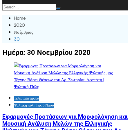
Home
2020
Νοέμβριος
30
Ημέρα:
30 Νοεμβρίου 2020
Τελευταία άρθρα
Ψαλτική πύλη Ιερού Ναού
Εφαρμογές Προτάσεων για Μορφολόγηση και
Μουσική Ανάλυση Μελών της Ελληνικής