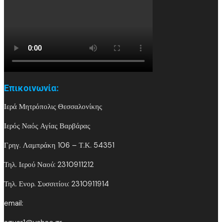
Επικοινωνία:
Ιερά Μητρόπολις Θεσσαλονίκης
Ιερός Ναός Αγίας Βαρβάρας
Γρηγ. Λαμπράκη 106 – Τ.Κ. 54351
Τηλ. Ιερού Ναού: 2310911212
Τηλ. Ενορ. Συσσιτίου: 2310911914
email: