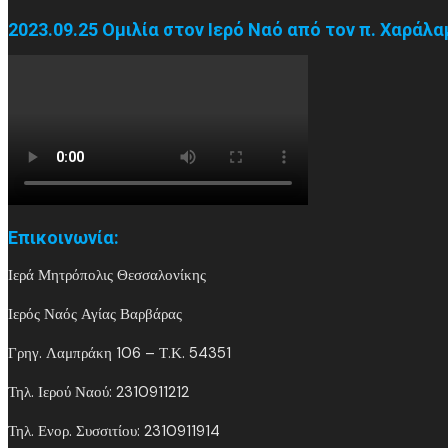
2023.09.25 Ομιλία στον Ιερό Ναό από τον π. Χαράλ
Επικοινωνία:
Ιερά Μητρόπολις Θεσσαλονίκης
Ιερός Ναός Αγίας Βαρβάρας
Γρηγ. Λαμπράκη 106 – Τ.Κ. 54351
Τηλ. Ιερού Ναού: 2310911212
Τηλ. Ενορ. Συσσιτίου: 2310911914