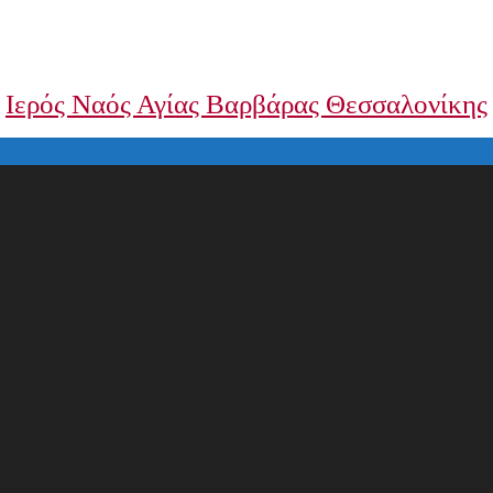
Ιερός Ναός Αγίας Βαρβάρας Θεσσαλονίκης