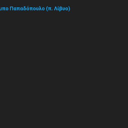
αμπο Παπαδόπουλο (π. Λίβυο)