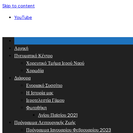
Skip to content
YouTube
Αρχική
Πνευματικό Κέντρο
Χορευτικό Τμήμα Ιερού Ναού
Χορωδία
Διάφορα
Ενοριακό Συσσίτιο
Η Ιστορία μας
Ιεροτελεστία Γάμου
Φωτοθήκη
Αγίου Παϊσίου 2021
Πρόγραμμα Λειτουργικής Ζωής
Πρόγραμμα Ιανουαρίου Φεβρουαρίου 2023