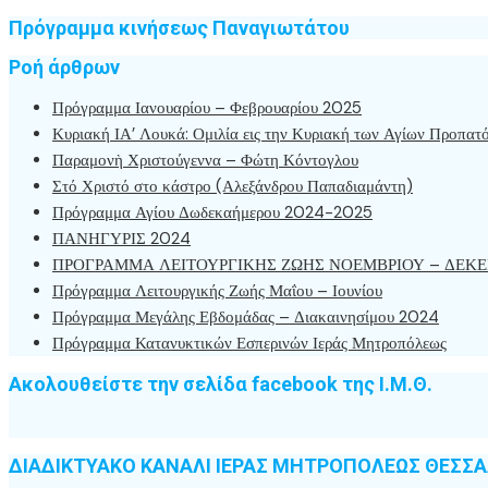
Πρόγραμμα κινήσεως Παναγιωτάτου
Ροή άρθρων
Πρόγραμμα Ιανουαρίου – Φεβρουαρίου 2025
Κυριακή ΙΑ’ Λουκά: Ομιλία εις την Κυριακή των Αγίων Προπατ
Παραμονὴ Χριστούγεννα – Φώτη Κόντογλου
Στό Χριστό στο κάστρο (Αλεξάνδρου Παπαδιαμάντη)
Πρόγραμμα Αγίου Δωδεκαήμερου 2024-2025
ΠΑΝΗΓΥΡΙΣ 2024
ΠΡΟΓΡΑΜΜΑ ΛΕΙΤΟΥΡΓΙΚΗΣ ΖΩΗΣ ΝΟΕΜΒΡΙΟΥ – ΔΕΚΕ
Πρόγραμμα Λειτουργικής Ζωής Μαΐου – Ιουνίου
Πρόγραμμα Μεγάλης Εβδομάδας – Διακαινησίμου 2024
Πρόγραμμα Κατανυκτικών Εσπερινών Ιεράς Μητροπόλεως
Ακολουθείστε την σελίδα facebook της Ι.Μ.Θ.
ΔΙΑΔΙΚΤΥΑΚΟ ΚΑΝΑΛΙ ΙΕΡΑΣ ΜΗΤΡΟΠΟΛΕΩΣ ΘΕΣΣ