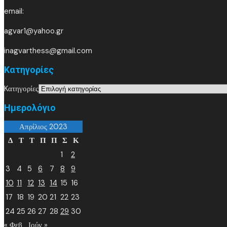
email:
agvar1@yahoo.gr
inagvarthess@gmail.com
Kατηγορίες
Kατηγορίες
Ημερολόγιο
Απρίλιος 2023
Δ
Τ
Τ
Π
Π
Σ
Κ
1
2
3
4
5
6
7
8
9
10
11
12
13
14
15
16
17
18
19
20
21
22
23
24
25
26
27
28
29
30
« Φεβ
Ιούν »