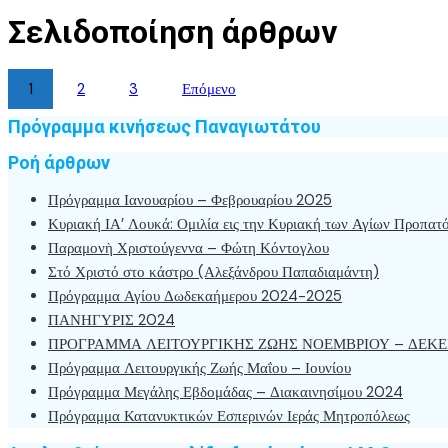
Σελιδοποίηση άρθρων
1
2
3
Επόμενο
Πρόγραμμα κινήσεως Παναγιωτάτου
Ροή άρθρων
Πρόγραμμα Ιανουαρίου – Φεβρουαρίου 2025
Κυριακή ΙΑ’ Λουκά: Ομιλία εις την Κυριακή των Αγίων Προπατ
Παραμονὴ Χριστούγεννα – Φώτη Κόντογλου
Στό Χριστό στο κάστρο (Αλεξάνδρου Παπαδιαμάντη)
Πρόγραμμα Αγίου Δωδεκαήμερου 2024-2025
ΠΑΝΗΓΥΡΙΣ 2024
ΠΡΟΓΡΑΜΜΑ ΛΕΙΤΟΥΡΓΙΚΗΣ ΖΩΗΣ ΝΟΕΜΒΡΙΟΥ – ΔΕΚΕ
Πρόγραμμα Λειτουργικής Ζωής Μαΐου – Ιουνίου
Πρόγραμμα Μεγάλης Εβδομάδας – Διακαινησίμου 2024
Πρόγραμμα Κατανυκτικών Εσπερινών Ιεράς Μητροπόλεως