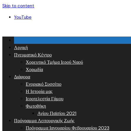
Skip to content
YouTube
Αρχική
Πνευματικό Κέντρο
Χορευτικό Τμήμα Ιερού Ναού
Χορωδία
Διάφορα
Ενοριακό Συσσίτιο
Η Ιστορία μας
Ιεροτελεστία Γάμου
Φωτοθήκη
Αγίου Παϊσίου 2021
Πρόγραμμα Λειτουργικής Ζωής
Πρόγραμμα Ιανουαρίου Φεβρουαρίου 2023