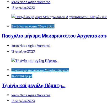
Ieros Naos Agias Varvaras
12 Απριλίου 2023
Εγκύκλια μηνύματα Πάσχα 2023
Πασχάλιο μήνυμα Μακαριωτάτου Αρχιεπισκόπ
Ieros Naos Agias Varvaras
12 Απριλίου 2023
Πορεία προς την Αγία και Μεγάλη Εβδομάδα
Τελευταία άρθρα
Τῇ ἁγίᾳ καὶ μεγάλῃ Πέμπτῃ…
Ieros Naos Agias Varvaras
12 Απριλίου 2023