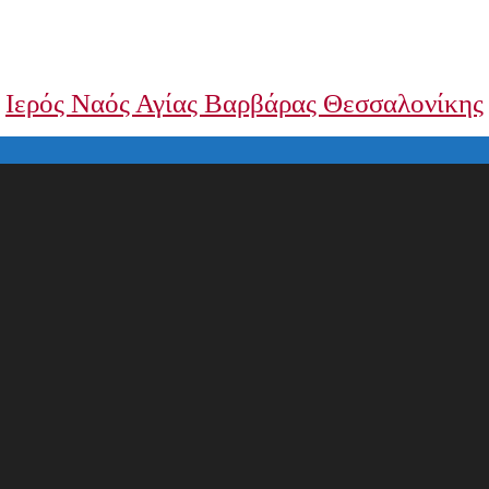
Ιερός Ναός Αγίας Βαρβάρας Θεσσαλονίκης