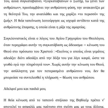
Του, αλλά συγκαταβαίνει. «Συγκαταβαίνων ο Σωτήρ, τω γένει των
ανθρώπων», προσλαμβάνει την ανθρώπινη φύση, την ανακαινίζει με
τη θεότητά Του, την αναπλάθει και της χαρίζει «το περισσόν της
ζωής». Η θεία ταπείνωση λειτούργησε ως ισχυρό αντίδοτο κατά της
ανθρώπινης έπαρσης, η οποία είναι η ρίζα της αμαρτίας.
Συγκλονιστικός είναι ο λόγος του Αγίου Γρηγορίου του Θεολόγου,
όταν περιγράφει αυτήν τη συγκατάβαση ως άδειασμα – κένωση του
Θεού στο πρόσωπο του Χριστού : «Εκείνος ο οποίος είναι γεμάτος
αδειάζει· διότι αδειάζει από την δόξα του για λίγο καιρό, ώστε να
γευθώ εγώ την πληρότητά του». Χωρίς αυτήν την κένωση του Θεού,
την ασύλληπτη για τον πεπερασμένο ανθρώπινο νου, δεν θα
μπορούσε να συντελεσθεί η πλήρωση – θέωση του ανθρώπου.
Αδελφοί μου και παιδιά μου,
Η θεία κένωση από το ταπεινό σπήλαιο της Βηθλεέμ πρέπει ν’
αποτελεί το ασφαλές μας πρότυπο στη σχέση μας με τους άλλους.