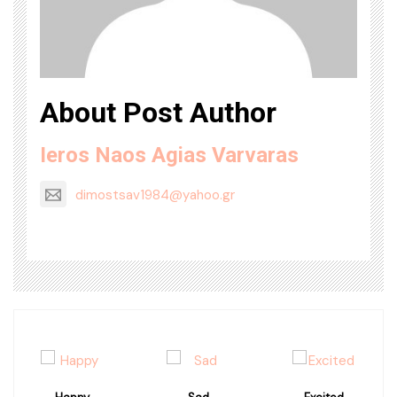
About Post Author
Ieros Naos Agias Varvaras
dimostsav1984@yahoo.gr