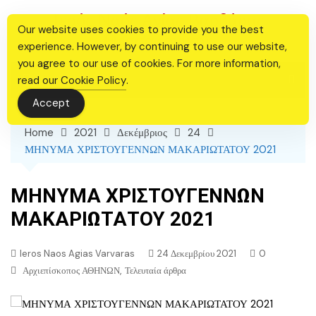
Skip
Ιερός Ναός Αγίας Βαρβάρας
to
Our website uses cookies to provide you the best
Θεσσαλονίκης
content
experience. However, by continuing to use our website,
you agree to our use of cookies. For more information,
read our
Cookie Policy
.
Accept
Home
2021
Δεκέμβριος
24
ΜΗΝΥΜΑ ΧΡΙΣΤΟΥΓΕΝΝΩΝ ΜΑΚΑΡΙΩΤΑΤΟΥ 2021
ΜΗΝΥΜΑ ΧΡΙΣΤΟΥΓΕΝΝΩΝ
ΜΑΚΑΡΙΩΤΑΤΟΥ 2021
Ieros Naos Agias Varvaras
24 Δεκεμβρίου 2021
0
,
Αρχιεπίσκοπος ΑΘΗΝΩΝ
Τελευταία άρθρα