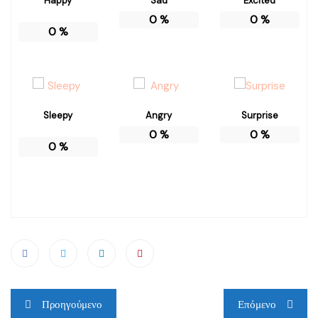
Happy
Sad
Excited
0
%
0
%
0
%
Sleepy
Angry
Surprise
0
%
0
%
0
%
Πλοήγηση
Προηγούμενο
Επόμενο