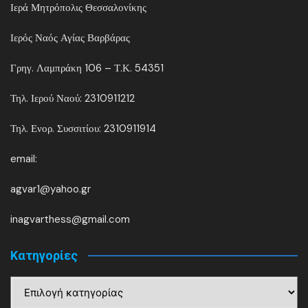
Ιερά Μητρόπολις Θεσσαλονίκης
Ιερός Ναός Αγίας Βαρβάρας
Γρηγ. Λαμπράκη 106 – Τ.Κ. 54351
Τηλ. Ιερού Ναού: 2310911212
Τηλ. Ενορ. Συσσιτίου: 2310911914
email:
agvar1@yahoo.gr
inagvarthess@gmail.com
Kατηγορίες
Kατηγορίες