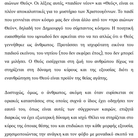
αιώνων Θεός». Οι λέξεις αυτές, «παιδίον νέον» και «Θεός», είναι οι
πλέον αποκαλυπτικές για το μυστήριο των Χριστουγέννων. Το παιδί
που γεννιέται στον κόσμο μας δεν είναι άλλο από τον «προ αιώνων
Θεόν», δηλαδή τον Δημιουργό του σύμπαντος κόσμου. Η ποιητική
ευαισθησία του υμνωδού δεν αρκείται στο να πει απλώς ότι ο Θεός
γεννήθηκε ως άνθρωπος. Προτάσσει τη ισχυρότατη εικόνα του
παιδιού εκείνου, του νηπίου (που δεν εκφέρει έπος), που δεν μπορεί
να μιλήσει. Ο Θεός εισέρχεται στη ζωή του ανθρώπου δίχως να
στηρίζεται στη δύναμη του κύρους και της εξουσίας διότι η
ενανθρώπηση του Θεού είναι προϊόν της θείας αγάπης.
Δυστυχώς, όμως, ο άνθρωπος, ακόμη και όταν ευρίσκεται σε
οριακές καταστάσεις στις οποίες συχνά ο ίδιος έχει οδηγήσει τον
εαυτό του, όπως είναι αυτές των σύγχρονων καιρών, επιζητά
διαρκώς να έχει εξωτερική δύναμη και ισχύ. Θέλει να στηρίζεται στο
κύρος της όποιας θέσης του και επιδιώκει την κάθε μορφής εξουσία,
χρησιμοποιώντας την ανάγκη και τον φόβο με μοναδικό σκοπό να