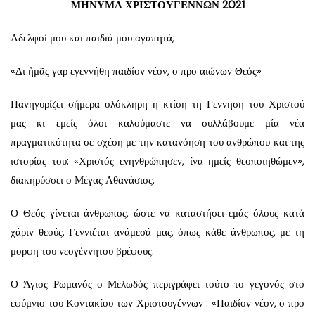
ΜΗΝΥΜΑ ΧΡΙΣΤΟΥΓΕΝΝΩΝ 2021
Αδελφοί μου και παιδιά μου αγαπητά,
«Δι ἡμᾶς γαρ εγεννήθη παιδίον νέον, ο προ αιώνων Θεός»
Πανηγυρίζει σήμερα ολόκληρη η κτίση τη Γεννηση του Χριστού
μας κι εμείς όλοι καλούμαστε να συλλάβουμε μία νέα
πραγματικότητα σε σχέση με την κατανόηση του ανθρώπου και της
ιστορίας του: «Χριστός ενηνθρώπησεν, ίνα ημείς θεοποιηθώμεν»,
διακηρύσσει ο Μέγας Αθανάσιος.
Ο Θεός γίνεται άνθρωπος, ώστε να καταστήσει εμάς όλους κατά
χάριν θεούς. Γεννιέται ανάμεσά μας, όπως κάθε άνθρωπος, με τη
μορφη του νεογέννητου βρέφους.
Ο Άγιος Ρωμανός ο Μελωδός περιγράφει τούτο το γεγονός στο
εφύμνιο του Κοντακίου των Χριστουγέννων : «Παιδίον νέον, ο προ