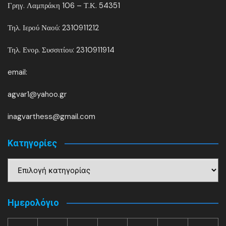
Γρηγ. Λαμπράκη 106 – Τ.Κ. 54351
Τηλ. Ιερού Ναού: 2310911212
Τηλ. Ενορ. Συσσιτίου: 2310911914
email:
agvar1@yahoo.gr
inagvarthess@gmail.com
Kατηγορίες
Kατηγορίες
Ημερολόγιο