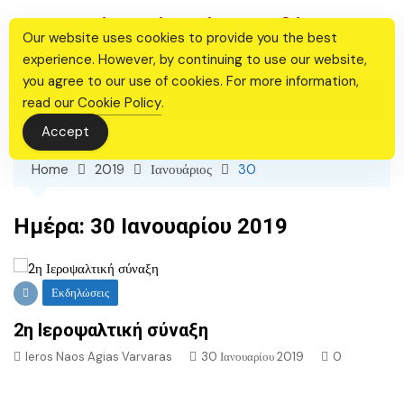
Skip
Ιερός Ναός Αγίας Βαρβάρας
to
Our website uses cookies to provide you the best
Θεσσαλονίκης
content
experience. However, by continuing to use our website,
you agree to our use of cookies. For more information,
read our
Cookie Policy
.
Accept
Home
2019
Ιανουάριος
30
Ημέρα:
30 Ιανουαρίου 2019
Εκδηλώσεις
2η Ιεροψαλτική σύναξη
Ieros Naos Agias Varvaras
30 Ιανουαρίου 2019
0