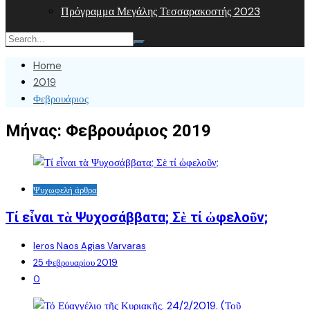
Πρόγραμμα Μεγάλης Τεσσαρακοστής 2023
Home
2019
Φεβρουάριος
Μήνας:
Φεβρουάριος 2019
Ψυχωφελή άρθρα
Τί εἶναι τὰ Ψυχοσάββατα; Σὲ τί ὠφελοῦν;
Ieros Naos Agias Varvaras
25 Φεβρουαρίου 2019
0