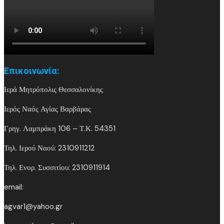
Επικοινωνία:
Ιερά Μητρόπολις Θεσσαλονίκης
Ιερός Ναός Αγίας Βαρβάρας
Γρηγ. Λαμπράκη 106 – Τ.Κ. 54351
Τηλ. Ιερού Ναού: 2310911212
Τηλ. Ενορ. Συσσιτίου: 2310911914
email:
agvar1@yahoo.gr