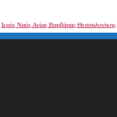
Ιερός Ναός Αγίας Βαρβάρας Θεσσαλονίκης