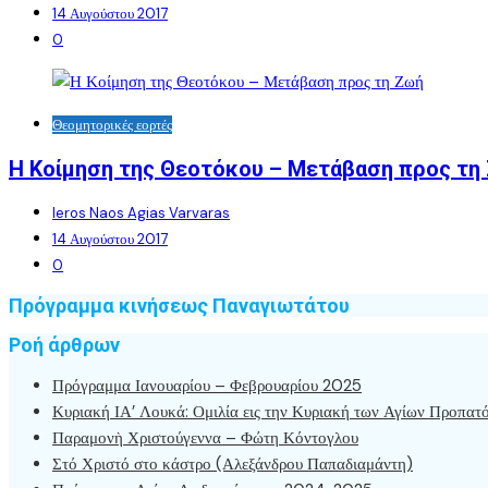
14 Αυγούστου 2017
0
Θεομητορικές εορτές
Η Κοίμηση της Θεοτόκου – Μετάβαση προς τη
Ieros Naos Agias Varvaras
14 Αυγούστου 2017
0
Πρόγραμμα κινήσεως Παναγιωτάτου
Ροή άρθρων
Πρόγραμμα Ιανουαρίου – Φεβρουαρίου 2025
Κυριακή ΙΑ’ Λουκά: Ομιλία εις την Κυριακή των Αγίων Προπατ
Παραμονὴ Χριστούγεννα – Φώτη Κόντογλου
Στό Χριστό στο κάστρο (Αλεξάνδρου Παπαδιαμάντη)