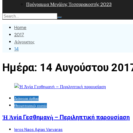
Πρόγραμμα Μεγάλης Τεσσαρακοστής 2023
Home
2017
Αύγουστος
14
Ημέρα:
14 Αυγούστου 201
Διάφορα άρθρα
Θεομητορικές εορτές
Ἡ Ἁγία Γεσθημανὴ – Περιληπτική παρουσίαση
Ieros Naos Agias Varvaras