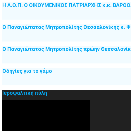
Η Α.Θ.Π. Ο ΟΙΚΟΥΜΕΝΙΚΟΣ ΠΑΤΡΙΑΡΧΗΣ κ.κ. ΒΑΡΘ
Ο Παναγιώτατος Μητροπολίτης Θεσσαλονίκης κ. Φ
Ο Παναγιώτατος Μητροπολίτης πρώην Θεσσαλονίκη
Οδηγίες για το γάμο
Ιεροψαλτική πύλη