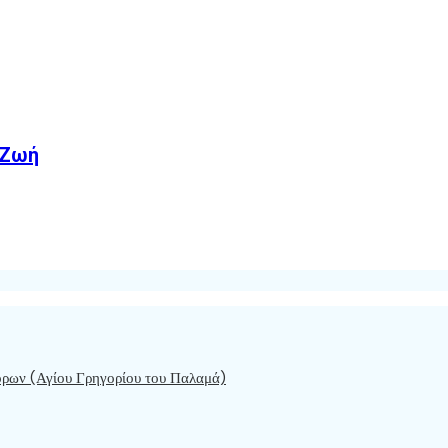
 Ζωή
όρων (Αγίου Γρηγορίου του Παλαμά)