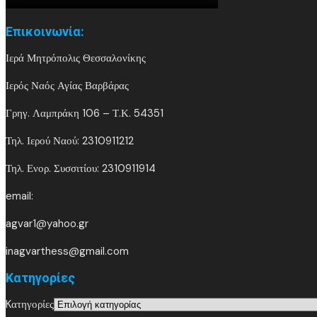
Επικοινωνία:
Ιερά Μητρόπολις Θεσσαλονίκης
Ιερός Ναός Αγίας Βαρβάρας
Γρηγ. Λαμπράκη 106 – Τ.Κ. 54351
Τηλ. Ιερού Ναού: 2310911212
Τηλ. Ενορ. Συσσιτίου: 2310911914
email:
agvar1@yahoo.gr
inagvarthess@gmail.com
Kατηγορίες
Kατηγορίες