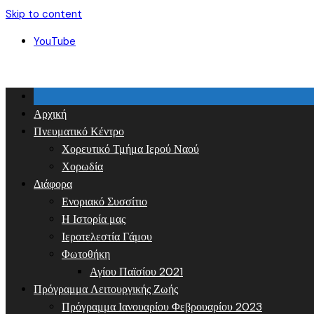
Skip to content
YouTube
Αρχική
Πνευματικό Κέντρο
Χορευτικό Τμήμα Ιερού Ναού
Χορωδία
Διάφορα
Ενοριακό Συσσίτιο
Η Ιστορία μας
Ιεροτελεστία Γάμου
Φωτοθήκη
Αγίου Παϊσίου 2021
Πρόγραμμα Λειτουργικής Ζωής
Πρόγραμμα Ιανουαρίου Φεβρουαρίου 2023