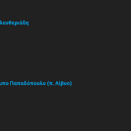
Ελευθεριάδη
αμπο Παπαδόπουλο (π. Λίβυο)