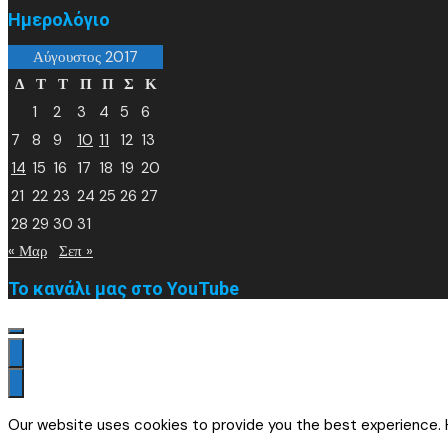
Ημερολόγιο
Αύγουστος 2017
Δ
Τ
Τ
Π
Π
Σ
Κ
1
2
3
4
5
6
7
8
9
10
11
12
13
14
15
16
17
18
19
20
21
22
23
24
25
26
27
28
29
30
31
« Μαρ
Σεπ »
Το κανάλι μας στο YouTube
Our website uses cookies to provide you the best experience. H