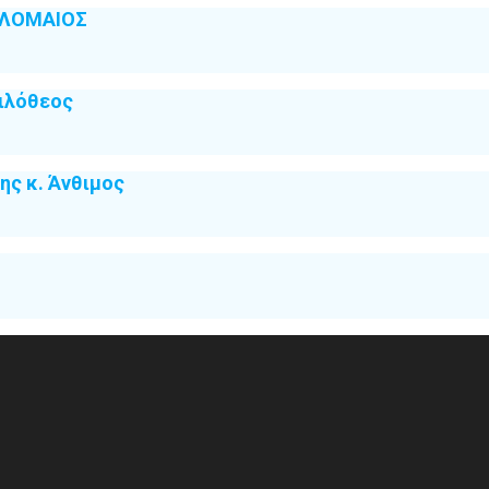
ΟΛΟΜΑΙΟΣ
ιλόθεος
ς κ. Άνθιμος