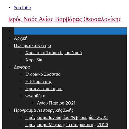
Skip
YouTube
to
Ιερός Ναός Αγίας Βαρβάρας Θεσσαλονίκης
content
Αρχική
Πνευματικό Κέντρο
Χορευτικό Τμήμα Ιερού Ναού
Χορωδία
Διάφορα
Ενοριακό Συσσίτιο
Η Ιστορία μας
Ιεροτελεστία Γάμου
Φωτοθήκη
Αγίου Παϊσίου 2021
Πρόγραμμα Λειτουργικής Ζωής
Πρόγραμμα Ιανουαρίου Φεβρουαρίου 2023
Πρόγραμμα Μεγάλης Τεσσαρακοστής 2023