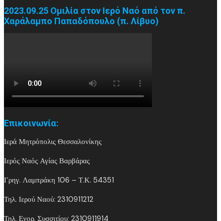
2023.09.25 Ομιλία στον Ιερό Ναό από τον π.
Χαράλαμπο Παπαδόπουλο (π. Λίβυο)
Επικοινωνία:
Ιερά Μητρόπολις Θεσσαλονίκης
Ιερός Ναός Αγίας Βαρβάρας
Γρηγ. Λαμπράκη 106 – Τ.Κ. 54351
Τηλ. Ιερού Ναού: 2310911212
Τηλ. Ενορ. Συσσιτίου: 2310911914