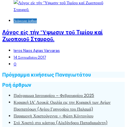
Διάφορα άρθρα
Λόγος εἰς τήν Ὕψωσιν τοῦ Τιμίου καί
Ζωοποιοῦ Σταυροῦ.
Ieros Naos Agias Varvaras
14 Σεπτεμβρίου 2017
0
Πρόγραμμα κινήσεως Παναγιωτάτου
Ροή άρθρων
Πρόγραμμα Ιανουαρίου – Φεβρουαρίου 2025
Κυριακή ΙΑ’ Λουκά: Ομιλία εις την Κυριακή των Αγίων
Προπατόρων (Αγίου Γρηγορίου του Παλαμά)
Παραμονὴ Χριστούγεννα – Φώτη Κόντογλου
Στό Χριστό στο κάστρο (Αλεξάνδρου Παπαδιαμάντη)