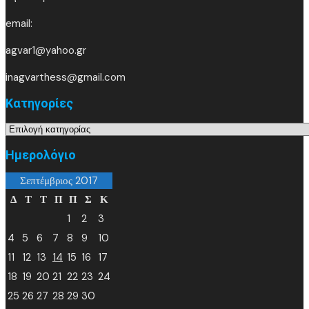
email:
agvar1@yahoo.gr
inagvarthess@gmail.com
Kατηγορίες
Kατηγορίες
Ημερολόγιο
Σεπτέμβριος 2017
Δ
Τ
Τ
Π
Π
Σ
Κ
1
2
3
4
5
6
7
8
9
10
11
12
13
14
15
16
17
18
19
20
21
22
23
24
25
26
27
28
29
30