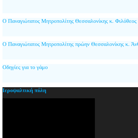
Ο Παναγιώτατος Μητροπολίτης Θεσσαλονίκης κ. Φιλόθεος
Ο Παναγιώτατος Μητροπολίτης πρώην Θεσσαλονίκης κ. Άν
Οδηγίες για το γάμο
Ιεροψαλτική πύλη