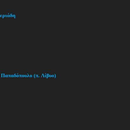
θεριάδη
 Παπαδόπουλο (π. Λίβυο)