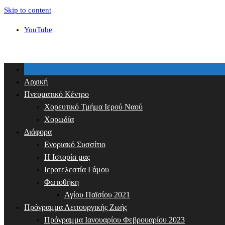
Skip to content
YouTube
Αρχική
Πνευματικό Κέντρο
Χορευτικό Τμήμα Ιερού Ναού
Χορωδία
Διάφορα
Ενοριακό Συσσίτιο
Η Ιστορία μας
Ιεροτελεστία Γάμου
Φωτοθήκη
Αγίου Παϊσίου 2021
Πρόγραμμα Λειτουργικής Ζωής
Πρόγραμμα Ιανουαρίου Φεβρουαρίου 2023