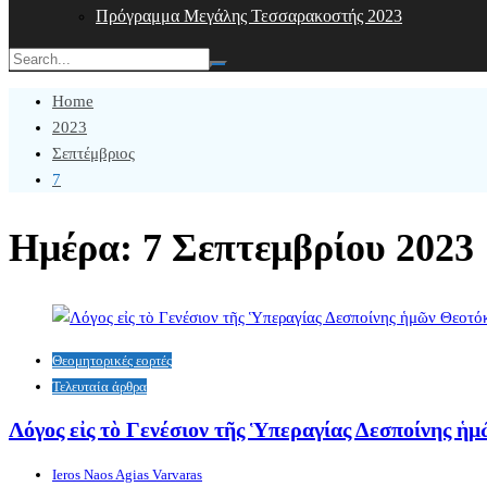
Πρόγραμμα Μεγάλης Τεσσαρακοστής 2023
Home
2023
Σεπτέμβριος
7
Ημέρα:
7 Σεπτεμβρίου 2023
Θεομητορικές εορτές
Τελευταία άρθρα
Λόγος εἰς τὸ Γενέσιον τῆς Ὑπεραγίας Δεσποίνης ἡ
Ieros Naos Agias Varvaras