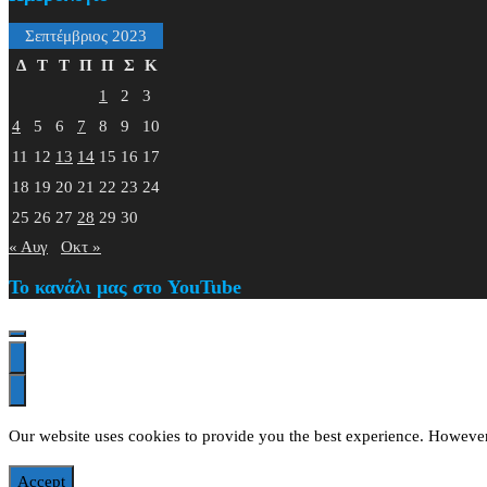
Σεπτέμβριος 2023
Δ
Τ
Τ
Π
Π
Σ
Κ
1
2
3
4
5
6
7
8
9
10
11
12
13
14
15
16
17
18
19
20
21
22
23
24
25
26
27
28
29
30
« Αυγ
Οκτ »
Το κανάλι μας στο YouTube
Our website uses cookies to provide you the best experience. However
Accept