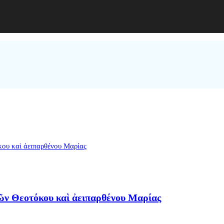
μῶν Θεοτόκου καὶ ἀειπαρθένου Μαρίας