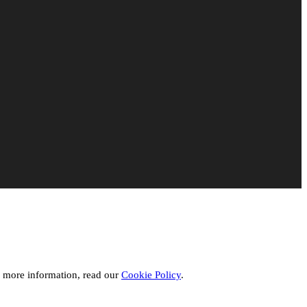
r more information, read our
Cookie Policy
.