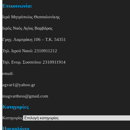
Επικοινωνία:
Ιερά Μητρόπολις Θεσσαλονίκης
Ιερός Ναός Αγίας Βαρβάρας
Γρηγ. Λαμπράκη 106 – Τ.Κ. 54351
Τηλ. Ιερού Ναού: 2310911212
Τηλ. Ενορ. Συσσιτίου: 2310911914
email:
agvar1@yahoo.gr
inagvarthess@gmail.com
Kατηγορίες
Kατηγορίες
Ημερολόγιο