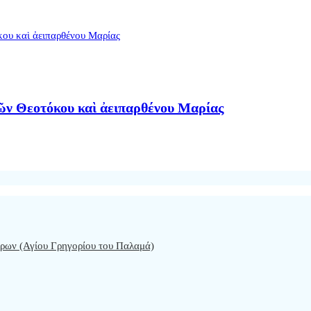
μῶν Θεοτόκου καὶ ἀειπαρθένου Μαρίας
όρων (Αγίου Γρηγορίου του Παλαμά)