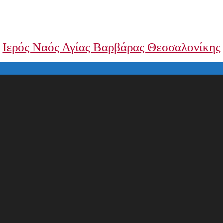
Ιερός Ναός Αγίας Βαρβάρας Θεσσαλονίκης