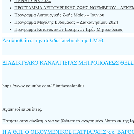
ΠΑΝΗΓΥΡΙΣ 2024
ΠΡΟΓΡΑΜΜΑ ΛΕΙΤΟΥΡΓΙΚΗΣ ΖΩΗΣ ΝΟΕΜΒΡΙΟΥ – ΔΕΚΕΜ
Πρόγραμμα Λειτουργικής Ζωής Μαΐου – Ιουνίου
Πρόγραμμα Μεγάλης Εβδομάδας – Διακαινησίμου 2024
Πρόγραμμα Κατανυκτικών Εσπερινών Ιεράς Μητροπόλεως
Ακολουθείστε την σελίδα facebook της Ι.Μ.Θ.
ΔΙΑΔΙΚΤΥΑΚΟ ΚΑΝΑΛΙ ΙΕΡΑΣ ΜΗΤΡΟΠΟΛΕΩΣ ΘΕΣ
https://www.youtube.com/@imthessalonikis
Αγαπητοί επισκέπτες.
Πατήστε στον σύνδεσμο για να βλέπετε τα αναρτημένα βίντεο εκ της
Η Α.Θ.Π. Ο ΟΙΚΟΥΜΕΝΙΚΟΣ ΠΑΤΡΙΑΡΧΗΣ κ.κ. ΒΑΡ