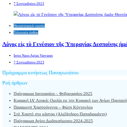
7 Σεπτεμβρίου 2023
Θεομητορικές εορτές
Τελευταία άρθρα
Λόγος εἰς τὸ Γενέσιον τῆς Ὑπεραγίας Δεσποίνης ἡ
Ieros Naos Agias Varvaras
7 Σεπτεμβρίου 2023
Πρόγραμμα κινήσεως Παναγιωτάτου
Ροή άρθρων
Πρόγραμμα Ιανουαρίου – Φεβρουαρίου 2025
Κυριακή ΙΑ’ Λουκά: Ομιλία εις την Κυριακή των Αγίων Προπατ
Παραμονὴ Χριστούγεννα – Φώτη Κόντογλου
Στό Χριστό στο κάστρο (Αλεξάνδρου Παπαδιαμάντη)
Πρόγραμμα Αγίου Δωδεκαήμερου 2024-2025