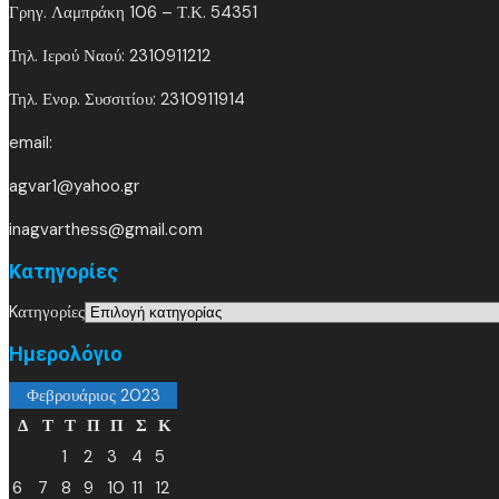
Γρηγ. Λαμπράκη 106 – Τ.Κ. 54351
Τηλ. Ιερού Ναού: 2310911212
Τηλ. Ενορ. Συσσιτίου: 2310911914
email:
agvar1@yahoo.gr
inagvarthess@gmail.com
Kατηγορίες
Kατηγορίες
Ημερολόγιο
Φεβρουάριος 2023
Δ
Τ
Τ
Π
Π
Σ
Κ
1
2
3
4
5
6
7
8
9
10
11
12