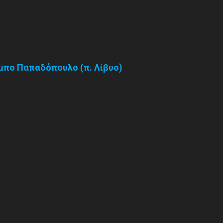
αμπο Παπαδόπουλο (π. Λίβυο)