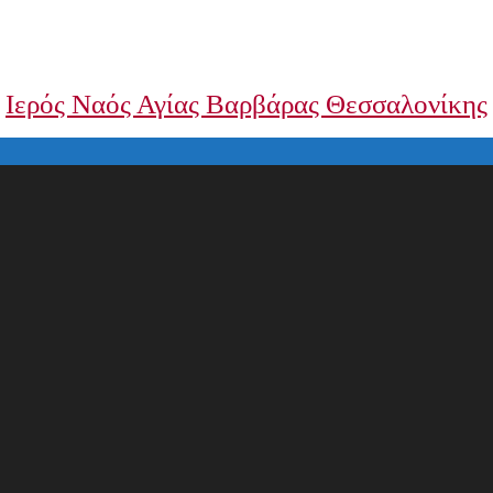
Ιερός Ναός Αγίας Βαρβάρας Θεσσαλονίκης