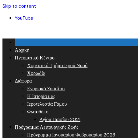
Skip to content
YouTube
Αρχική
Πνευματικό Κέντρο
Χορευτικό Τμήμα Ιερού Ναού
Χορωδία
Διάφορα
Ενοριακό Συσσίτιο
Η Ιστορία μας
Ιεροτελεστία Γάμου
Φωτοθήκη
Αγίου Παϊσίου 2021
Πρόγραμμα Λειτουργικής Ζωής
Πρόγραμμα Ιανουαρίου Φεβρουαρίου 2023