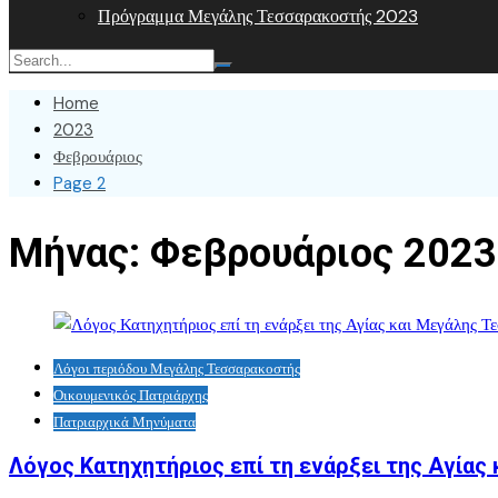
Πρόγραμμα Μεγάλης Τεσσαρακοστής 2023
Home
2023
Φεβρουάριος
Page 2
Μήνας:
Φεβρουάριος 2023
Λόγοι περιόδου Μεγάλης Τεσσαρακοστής
Οικουμενικός Πατριάρχης
Πατριαρχικά Μηνύματα
Λόγος Κατηχητήριος επί τη ενάρξει της Αγίας