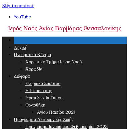
Skip to content
YouTube
Ιερός Ναός Αγίας Βαρβάρας Θεσσαλονίκης
Αρχική
Πνευματικό Κέντρο
Χορευτικό Τμήμα Ιερού Ναού
Χορωδία
Διάφορα
Ενοριακό Συσσίτιο
Η Ιστορία μας
Ιεροτελεστία Γάμου
Φωτοθήκη
Αγίου Παϊσίου 2021
Πρόγραμμα Λειτουργικής Ζωής
Πρόγραμμα Ιανουαρίου Φεβρουαρίου 2023