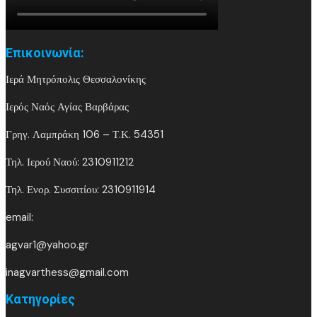
Επικοινωνία:
Ιερά Μητρόπολις Θεσσαλονίκης
Ιερός Ναός Αγίας Βαρβάρας
Γρηγ. Λαμπράκη 106 – Τ.Κ. 54351
Τηλ. Ιερού Ναού: 2310911212
Τηλ. Ενορ. Συσσιτίου: 2310911914
email:
agvar1@yahoo.gr
inagvarthess@gmail.com
Kατηγορίες