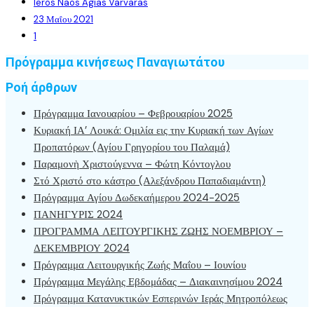
Ieros Naos Agias Varvaras
23 Μαΐου 2021
1
Πρόγραμμα κινήσεως Παναγιωτάτου
Ροή άρθρων
Πρόγραμμα Ιανουαρίου – Φεβρουαρίου 2025
Κυριακή ΙΑ’ Λουκά: Ομιλία εις την Κυριακή των Αγίων
Προπατόρων (Αγίου Γρηγορίου του Παλαμά)
Παραμονὴ Χριστούγεννα – Φώτη Κόντογλου
Στό Χριστό στο κάστρο (Αλεξάνδρου Παπαδιαμάντη)
Πρόγραμμα Αγίου Δωδεκαήμερου 2024-2025
ΠΑΝΗΓΥΡΙΣ 2024
ΠΡΟΓΡΑΜΜΑ ΛΕΙΤΟΥΡΓΙΚΗΣ ΖΩΗΣ ΝΟΕΜΒΡΙΟΥ –
ΔΕΚΕΜΒΡΙΟΥ 2024
Πρόγραμμα Λειτουργικής Ζωής Μαΐου – Ιουνίου
Πρόγραμμα Μεγάλης Εβδομάδας – Διακαινησίμου 2024
Πρόγραμμα Κατανυκτικών Εσπερινών Ιεράς Μητροπόλεως