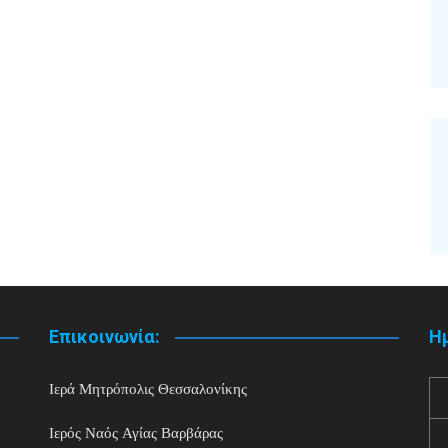
Επικοινωνία:
Η
Ιερά Μητρόπολις Θεσσαλονίκης
Ιερός Ναός Αγίας Βαρβάρας