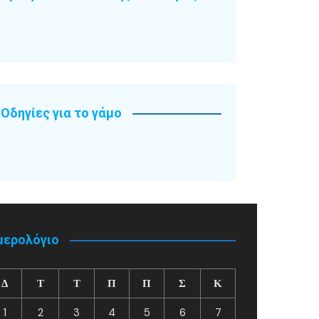
Οδηγίες για το γάμο
μερολόγιο
Δ
Τ
Τ
Π
Π
Σ
Κ
1
2
3
4
5
6
7