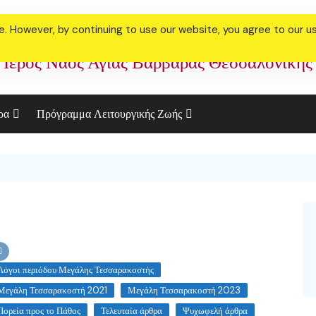
 However, by continuing to use our website, you agree to our use
Ιερός Ναός Αγίας Βαρβάρας Θεσσαλονίκης
ρα
Πρόγραμμα Λειτουργικής Ζωής
ακό Συσσίτιο
Πρόγραμμα Ιανουαρίου
Φεβρουαρίου 2023
ορία μας
Πρόγραμμα Μεγάλης
ελεστία Γάμου
Τεσσαρακοστής 2023
θήκη
Αγίου Παϊσίου 2021
Λόγοι περιόδου Μεγάλης Τεσσαρακοστής
Μεγάλη Τεσσαρακοστή 2021
Μεγάλη Τεσσαρακοστή 2023
Πορεία προς το Πάθος
Τελευταία άρθρα
Ψυχωφελή άρθρα