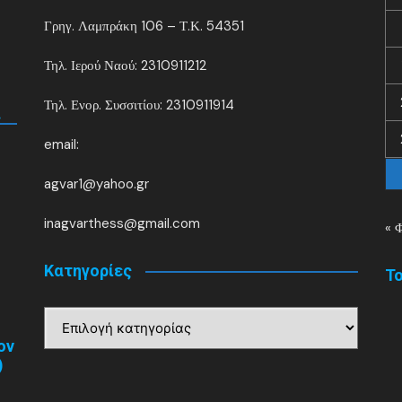
Γρηγ. Λαμπράκη 106 – Τ.Κ. 54351
Τηλ. Ιερού Ναού: 2310911212
Τηλ. Ενορ. Συσσιτίου: 2310911914
.
email:
agvar1@yahoo.gr
inagvarthess@gmail.com
« 
Kατηγορίες
Το
Kατηγορίες
ον
)