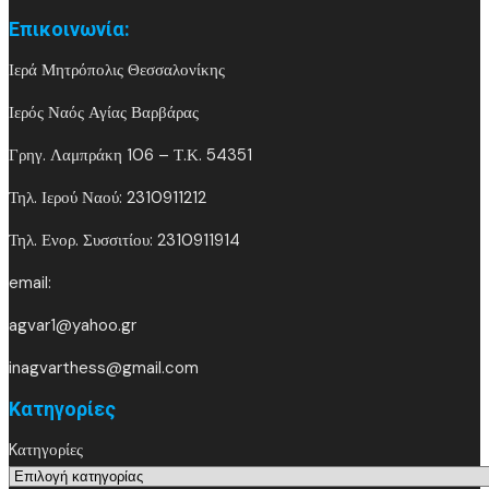
Επικοινωνία:
Ιερά Μητρόπολις Θεσσαλονίκης
Ιερός Ναός Αγίας Βαρβάρας
Γρηγ. Λαμπράκη 106 – Τ.Κ. 54351
Τηλ. Ιερού Ναού: 2310911212
Τηλ. Ενορ. Συσσιτίου: 2310911914
email:
agvar1@yahoo.gr
inagvarthess@gmail.com
Kατηγορίες
Kατηγορίες