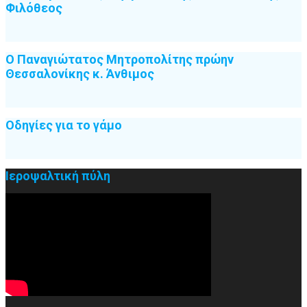
Φιλόθεος
Ο Παναγιώτατος Μητροπολίτης πρώην
Θεσσαλονίκης κ. Άνθιμος
Οδηγίες για το γάμο
Ιεροψαλτική πύλη