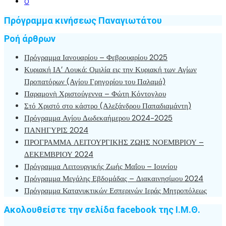
0
Πρόγραμμα κινήσεως Παναγιωτάτου
Ροή άρθρων
Πρόγραμμα Ιανουαρίου – Φεβρουαρίου 2025
Κυριακή ΙΑ’ Λουκά: Ομιλία εις την Κυριακή των Αγίων
Προπατόρων (Αγίου Γρηγορίου του Παλαμά)
Παραμονὴ Χριστούγεννα – Φώτη Κόντογλου
Στό Χριστό στο κάστρο (Αλεξάνδρου Παπαδιαμάντη)
Πρόγραμμα Αγίου Δωδεκαήμερου 2024-2025
ΠΑΝΗΓΥΡΙΣ 2024
ΠΡΟΓΡΑΜΜΑ ΛΕΙΤΟΥΡΓΙΚΗΣ ΖΩΗΣ ΝΟΕΜΒΡΙΟΥ –
ΔΕΚΕΜΒΡΙΟΥ 2024
Πρόγραμμα Λειτουργικής Ζωής Μαΐου – Ιουνίου
Πρόγραμμα Μεγάλης Εβδομάδας – Διακαινησίμου 2024
Πρόγραμμα Κατανυκτικών Εσπερινών Ιεράς Μητροπόλεως
Ακολουθείστε την σελίδα facebook της Ι.Μ.Θ.