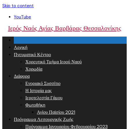
Skip to content
YouTube
Ιερός Ναός Αγίας Βαρβάρας Θεσσαλονίκης
Αρχική
Πνευματικό Κέντρο
Χορευτικό Τμήμα Ιερού Ναού
Χορωδία
Διάφορα
Ενοριακό Συσσίτιο
Η Ιστορία μας
Ιεροτελεστία Γάμου
Φωτοθήκη
Αγίου Παϊσίου 2021
Πρόγραμμα Λειτουργικής Ζωής
Πρόγραμμα Ιανουαρίου Φεβρουαρίου 2023