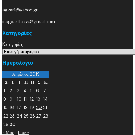
agvar1@yahoo.gr
inagvarthess@gmail.com
Kατηγορίες
Kατηγορίες
Ημερολόγιο
Απρίλιος 2019
Δ
Τ
Τ
Π
Π
Σ
Κ
1
2
3
4
5
6
7
8
9
10
11
12
13
14
15
16
17
18
19
20
21
22
23
24
25
26
27
28
29
30
« Μαρ
Ιούν »