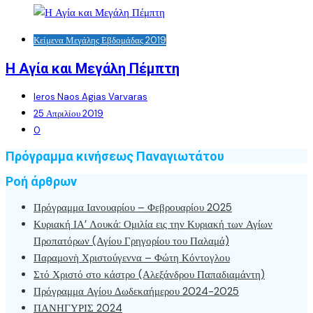
Κείμενα Μεγάλης Εβδομάδας 2019
Η Αγία και Μεγάλη Πέμπτη
Ieros Naos Agias Varvaras
25 Απριλίου 2019
0
Πρόγραμμα κινήσεως Παναγιωτάτου
Ροή άρθρων
Πρόγραμμα Ιανουαρίου – Φεβρουαρίου 2025
Κυριακή ΙΑ’ Λουκά: Ομιλία εις την Κυριακή των Αγίων
Προπατόρων (Αγίου Γρηγορίου του Παλαμά)
Παραμονὴ Χριστούγεννα – Φώτη Κόντογλου
Στό Χριστό στο κάστρο (Αλεξάνδρου Παπαδιαμάντη)
Πρόγραμμα Αγίου Δωδεκαήμερου 2024-2025
ΠΑΝΗΓΥΡΙΣ 2024