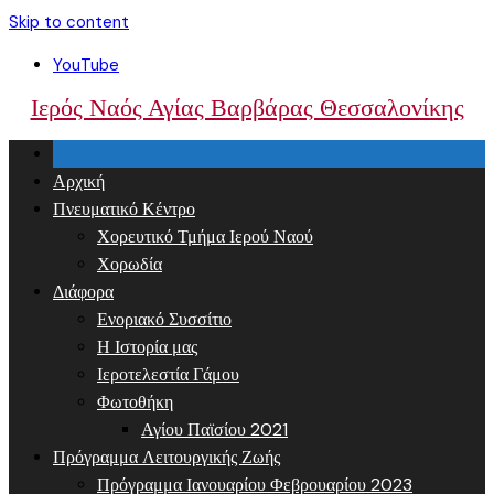
Skip to content
YouTube
Ιερός Ναός Αγίας Βαρβάρας Θεσσαλονίκης
Αρχική
Πνευματικό Κέντρο
Χορευτικό Τμήμα Ιερού Ναού
Χορωδία
Διάφορα
Ενοριακό Συσσίτιο
Η Ιστορία μας
Ιεροτελεστία Γάμου
Φωτοθήκη
Αγίου Παϊσίου 2021
Πρόγραμμα Λειτουργικής Ζωής
Πρόγραμμα Ιανουαρίου Φεβρουαρίου 2023