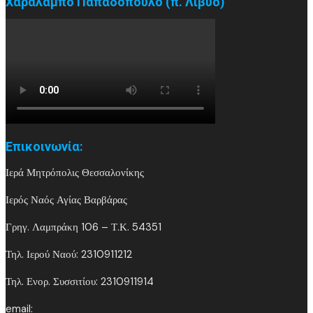
Χαράλαμπο Παπαδόπουλο (π. Λίβυο)
Επικοινωνία:
Ιερά Μητρόπολις Θεσσαλονίκης
Ιερός Ναός Αγίας Βαρβάρας
Γρηγ. Λαμπράκη 106 – Τ.Κ. 54351
Τηλ. Ιερού Ναού: 2310911212
Τηλ. Ενορ. Συσσιτίου: 2310911914
email: