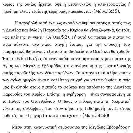
κύριος της οικίας έρχεται, οψέ ή μεσονυκτίου ή αλεκτροφωνίας ή
πρωί΄ μη ελθών εξαίφνης εύρη υμάς καδεύδοντας»(Μάρκ.13:35).
Η παραβολή αυτή έχει ως σκοπό να θυμίσει στους πιστούς πως
η Δευτέρα και ένδοξη Παρουσία του Κυρίου θα γίνει ξαφνικά, θα έρθει
«ως κλέπτης εν νυκτί» (Α΄Θεσ.5:2). Γι’ αυτό θα πρέπει οι πιστοί να
είναι πάντοτε, ανά πάσα στιγμή έτοιμοι, για την υποδοχή Του,
διαφορετικά θα μείνουν έξω από τη βασιλεία του Θεού και θα χαθούν.
Έτσι οι θείοι Πατέρες έκριναν σκόπιμο να αφιερώσουν μια ημέρα της
Αγίας και Μεγάλης Εβδομάδος στην ανάμνηση της εσχατολογικής
αυτής παραβολής των δέκα παρθένων. Το κατανυκτικό κλίμα αυτών
των αγίων ημερών είναι η καλλίτερη στιγμή για να υπενθυμίσει η αγία
μας Εκκλησία στους πιστούς το φοβερό και απρόοπτο της Δευτέρας
Παρουσίας του Κυρίου. Επίσης η εγρήγορση είναι συνυφασμένη με
το Πάθος του Θεανθρώπου. Ο Ίδιος ο Κύριος κατά τη δραματική
νύκτα της συλλήψεως Του στον κήπο της Γεθσημανή τόνιζε στους
μαθητές του «Γρηγορείτε και προσεύχεσθε» (Μάρκ.14:38)!
Μέσα στην κατανυκτική ατμόσφαιρα της Μεγάλης Εβδομάδος η