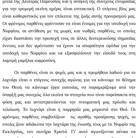
μνεία της Δευτέρας Παρουσίας και η ανάγκη της συνεχούς ετοιμασίας
για την τρομερή εκείνη ημέρα, είναι επιτακτική. Ο επίγειος βίος μας
είναι καθοριστικός για τον επέκεινα της ζωής αυτής προορισμού μας.
Οι φρόνιμες παρθένες φρόντισαν να είναι έτοιμες για την υποδοχή του
Νυμφίου, σε αντίθεση με τις μωρές και νωθρές παρθένες, οι οποίες
είχαν διασπάσει την προσοχή τους σε άλλες δευτερευούσης σημασίας
έννοιες και δεν φρόντισαν να έχουν τα απαραίτητα εφόδια για την
υποδοχή του Νυμφίου και να εξασφαλίσουν την είσοδό τους στη
λαμπρή γαμήλια ευφροσύνη.
Οι παρθένες είναι οι ψυχές μας και η προμήθεια λαδιού για το
λυχνάρι είναι ο επίγειος συνεχής αγώνας για να κάνουμε το θέλημα
του Θεού, να κάνουμε έργα ευποιίας, να παραμερίζουμε από την
ύπαρξή μας συνεχώς όλα εκείνα τα στοιχεία που είναι παρείσακτα στη
φύση μας και αντιστρατεύονται την πνευματική μας πρόοδο και
τελείωση. Το λυχνάρι είναι η παρρησία μας μπροστά στο Θεό. Οι
φρόνιμες παρθένες συμβολίζουν τις αγαθής προαίρεσης ψυχές, οι
οποίες ζουν αδιάκοπα την λαχτάρα της ένωσής τους με το Νυμφίο της
Εκκλησίας, τον σωτήρα Χριστό. Γι’ αυτό αγωνίζονται αέναα να