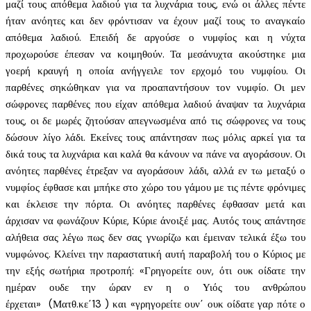
μαζί τους απόθεμα λαδιού για τα λυχνάρια τους, ενώ οι άλλες πέντε
ήταν ανόητες και δεν φρόντισαν να έχουν μαζί τους το αναγκαίο
απόθεμα λαδιού. Επειδή δε αργούσε ο νυμφίος και η νύχτα
προχωρούσε έπεσαν να κοιμηθούν. Τα μεσάνυχτα ακούστηκε μια
γοερή κραυγή η οποία ανήγγειλε τον ερχομό του νυμφίου. Οι
παρθένες σηκώθηκαν για να προαπαντήσουν τον νυμφίο. Οι μεν
σώφρονες παρθένες που είχαν απόθεμα λαδιού άναψαν τα λυχνάρια
τους, οι δε μωρές ζητούσαν απεγνωσμένα από τις σώφρονες να τους
δώσουν λίγο λάδι. Εκείνες τους απάντησαν πως μόλις αρκεί για τα
δικά τους τα λυχνάρια και καλά θα κάνουν να πάνε να αγοράσουν. Οι
ανόητες παρθένες έτρεξαν να αγοράσουν λάδι, αλλά εν τω μεταξύ ο
νυμφίος έφθασε και μπήκε στο χώρο του γάμου με τις πέντε φρόνιμες
και έκλεισε την πόρτα. Οι ανόητες παρθένες έφθασαν μετά και
άρχισαν να φωνάζουν Κύριε, Κύριε άνοιξέ μας. Αυτός τους απάντησε
αλήθεια σας λέγω πως δεν σας γνωρίζω και έμειναν τελικά έξω του
νυμφώνος. Κλείνει την παραστατική αυτή παραβολή του ο Κύριος με
την εξής σωτήρια προτροπή: «Γρηγορείτε ουν, ότι ουκ οίδατε την
ημέραν ουδε την ώραν εν η ο Υιός του ανθρώπου
έρχεται» (Ματθ.κε΄13 ) και «γρηγορείτε ουν΄ ουκ οίδατε γαρ πότε ο