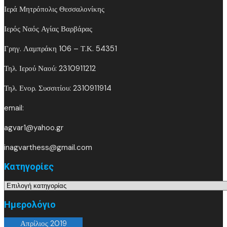
Ιερά Μητρόπολις Θεσσαλονίκης
Ιερός Ναός Αγίας Βαρβάρας
Γρηγ. Λαμπράκη 106 – Τ.Κ. 54351
Τηλ. Ιερού Ναού: 2310911212
Τηλ. Ενορ. Συσσιτίου: 2310911914
email:
agvar1@yahoo.gr
inagvarthess@gmail.com
Kατηγορίες
Kατηγορίες
Ημερολόγιο
Απρίλιος 2019