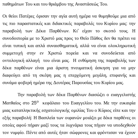
παθημάτων Του και του θριάμβου της Αναστάσεώς Του.
Οι θείοι Πατέρες όρισαν την αγία αυτή ημέρα να θυμηθούμε μια από
τις πιο παραστατικές και διδακτικές παραβολές του Κυρίου μας: την
παραβολή των Δέκα Παρθένων. Κι’ είχαν το σκοπό τους. Η
συνοδοιπορία με το Χριστό μας προς το Θείο Πάθος δεν θα πρέπει να
είναι τυπική και απλά συναισθηματική, αλλά να είναι ολοκληρωτική
συμμετοχή στην εν Χριστώ πορεία και να συνοδεύεται από
οντολογική αλλαγή του είναι μας. Η ενθύμηση της παραβολής των
δέκα παρθένων είναι μια άριστη πνευματική άσκηση για να μην
διαφεύγει από τη σκέψη μας η επερχόμενη μεγάλη, επιφανής και
συνάμα φοβερή ημέρα της Δευτέρας Παρουσίας του Κυρίου μας.
Την παραβολή των δέκα Παρθένων διασώζει ο ευαγγελιστής
ο
Ματθαίος στο 25
κεφάλαιο του Ευαγγελίου του. Με την ευκαιρία
μιας καταπληκτικής εσχατολογικής ομιλίας Του ο Κύριος είπε και την
εξής παραβολή: Η Βασιλεία των ουρανών μοιάζει με δέκα παρθένες οι
οποίες αφού πήραν μαζί τους τα λυχνάρια τους πήγαν να υποδεχθούν
τον νυμφίο. Πέντε από αυτές ήταν σώφρονες και φρόντισαν να έχουν