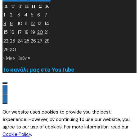
Δ
Τ
Τ
Π
Π
Σ
Κ
1
2
3
4
5
6
7
8
9
10
11
12
13
14
15
16
17
18
19
20
21
22
23
24
25
26
27
28
29
30
« Μαρ
Ιούν »
Το κανάλι μας στο YouTube
Our website uses cookies to provide you the best
experience. However, by continuing to use our website, you
agree to our use of cookies. For more information, read our
Cookie Policy
.