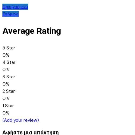
Πλοήγηση
Προηγούμενο
Επόμενο
άρθρων
Average Rating
5 Star
0%
4 Star
0%
3 Star
0%
2 Star
0%
1 Star
0%
(Add your review)
Αφήστε μια απάντηση