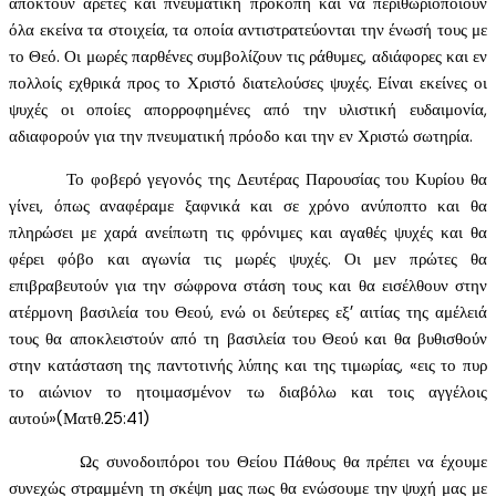
αποκτούν αρετές και πνευματική προκοπή και να περιθωριοποιούν
όλα εκείνα τα στοιχεία, τα οποία αντιστρατεύονται την ένωσή τους με
το Θεό. Οι μωρές παρθένες συμβολίζουν τις ράθυμες, αδιάφορες και εν
πολλοίς εχθρικά προς το Χριστό διατελούσες ψυχές. Είναι εκείνες οι
ψυχές οι οποίες απορροφημένες από την υλιστική ευδαιμονία,
αδιαφορούν για την πνευματική πρόοδο και την εν Χριστώ σωτηρία.
Το φοβερό γεγονός της Δευτέρας Παρουσίας του Κυρίου θα
γίνει, όπως αναφέραμε ξαφνικά και σε χρόνο ανύποπτο και θα
πληρώσει με χαρά ανείπωτη τις φρόνιμες και αγαθές ψυχές και θα
φέρει φόβο και αγωνία τις μωρές ψυχές. Οι μεν πρώτες θα
επιβραβευτούν για την σώφρονα στάση τους και θα εισέλθουν στην
ατέρμονη βασιλεία του Θεού, ενώ οι δεύτερες εξ’ αιτίας της αμέλειά
τους θα αποκλειστούν από τη βασιλεία του Θεού και θα βυθισθούν
στην κατάσταση της παντοτινής λύπης και της τιμωρίας, «εις το πυρ
το αιώνιον το ητοιμασμένον τω διαβόλω και τοις αγγέλοις
αυτού»(Ματθ.25:41)
Ως συνοδοιπόροι του Θείου Πάθους θα πρέπει να έχουμε
συνεχώς στραμμένη τη σκέψη μας πως θα ενώσουμε την ψυχή μας με