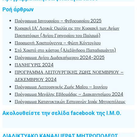
Ροή άρθρων
Πρόγραμμα Ιανουαρίου – Φεβρουαρίου 2025
Κυριακή ΙΑ’ Λουκά: Ομιλία εις την Κυριακή των Αγίων
Προπατόρων (Αγίου Γρηγορίου του Παλαμά)
Παραμονὴ Χριστούγεννα – Φώτη Κόντογλου
Στό Χριστό στο κάστρο (Αλεξάνδρου Παπαδιαμάντη)
Πρόγραμμα Αγίου Δωδεκαήμερου 2024-2025
ΠΑΝΗΓΥΡΙΣ 2024
ΠΡΟΓΡΑΜΜΑ ΛΕΙΤΟΥΡΓΙΚΗΣ ΖΩΗΣ ΝΟΕΜΒΡΙΟΥ –
ΔΕΚΕΜΒΡΙΟΥ 2024
Πρόγραμμα Λειτουργικής Ζωής Μαΐου – Ιουνίου
Πρόγραμμα Μεγάλης Εβδομάδας – Διακαινησίμου 2024
Πρόγραμμα Κατανυκτικών Εσπερινών Ιεράς Μητροπόλεως
Ακολουθείστε την σελίδα facebook της Ι.Μ.Θ.
ΔΙΑΔΙΚΤΥΑΚΟ ΚΑΝΑΛΙ ΙΕΡΑΣ ΜΗΤΡΟΠΟΛΕΩΣ