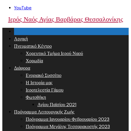
Skip
YouTube
to
Ιερός Ναός Αγίας Βαρβάρας Θεσσαλονίκης
content
Αρχική
Πνευματικό Κέντρο
Χορευτικό Τμήμα Ιερού Ναού
Χορωδία
Διάφορα
Ενοριακό Συσσίτιο
Η Ιστορία μας
Ιεροτελεστία Γάμου
Φωτοθήκη
Αγίου Παϊσίου 2021
Πρόγραμμα Λειτουργικής Ζωής
Πρόγραμμα Ιανουαρίου Φεβρουαρίου 2023
Πρόγραμμα Μεγάλης Τεσσαρακοστής 2023