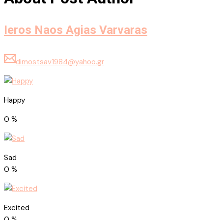
Ieros Naos Agias Varvaras
dimostsav1984@yahoo.gr
Happy
0
%
Sad
0
%
Excited
0
%