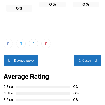
0
%
0
%
0
%
Πλοήγηση
Προηγούμενο
Επόμενο
άρθρων
Average Rating
5 Star
0%
4 Star
0%
3 Star
0%