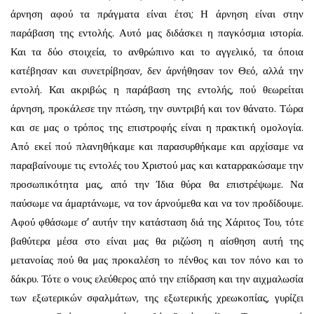
άρνηση αφού τα πράγματα είναι έτσι; Η άρνηση είναι στην
παράβαση της εντολής. Αυτό μας διδάσκει η πα­γκόσμια ιστορία.
Και τα δύο στοιχεία, το ανθρώπινο και το αγγελικό, τα όποια
κατέβησαν και συνετρίβησαν, δεν άρνήθησαν τον Θεό, αλλά την
εντολή. Και ακριβώς η παράβαση της εντολής, πού θεωρείται
άρνηση, προκά­λεσε την πτώση, την συντριβή και τον θάνατο. Τώρα
και σε μας ο τρόπος της επιστροφής είναι η πρακτική ομολογία.
Από εκεί πού πλανηθήκαμε και παρασυρ­θήκαμε και αρχίσαμε να
παραβαίνουμε τις εντολές του Χριστού μας και καταρρακώσαμε την
προσωπικότητα μας, από την Ίδια θύρα θα επιστρέψωμε. Να
παύσωμε να άμαρτάνωμε, να τον άρνούμεθα και να τον προδί­δουμε.
Αφού φθάσωμε σ’ αυτήν την κατάσταση διά της Χάριτος Του, τότε
βαθύτερα μέσα στο είναι μας θα ριζώση η αίσθηση αυτή της
μετανοίας πού θα μας προκαλέση το πένθος και τον πόνο και το
δάκρυ. Τότε ο νους ελεύθερος από την επίδραση και την αιχμαλωσία
των εξωτερικών σφαλμάτων, της εξωτερικής χρεωκοπίας, γυρίζει