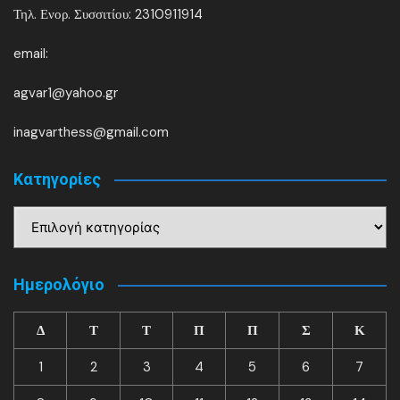
Τηλ. Ενορ. Συσσιτίου: 2310911914
email:
agvar1@yahoo.gr
inagvarthess@gmail.com
Kατηγορίες
Kατηγορίες
Ημερολόγιο
Δ
Τ
Τ
Π
Π
Σ
Κ
1
2
3
4
5
6
7