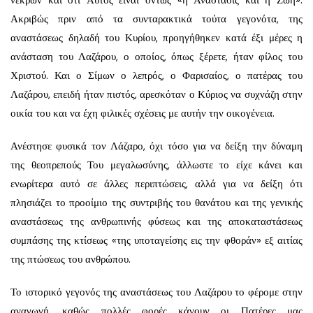
νεκρών και ότι Αυτός είναι όντως «η Ανάστασις και η Ζωή».
Ακριβώς πριν από τα συνταρακτικά τούτα γεγονότα, της
αναστάσεως δηλαδή του Κυρίου, προηγήθηκεν κατά έξι μέρες η
ανάσταση του Λαζάρου, ο οποίος, όπως ξέρετε, ήταν φίλος του
Χριστού. Και ο Σίμων ο λεπρός, ο Φαρισαίος, ο πατέρας του
Λαζάρου, επειδή ήταν πιστός, αρεσκόταν ο Κύριος να συχνάζη στην
οικία του και να έχη φιλικές σχέσεις με αυτήν την οικογένεια.
Ανέστησε φυσικά τον Λάζαρο, όχι τόσο για να δείξη την δύναμη
της θεοπρεπούς Του μεγαλωσύνης, άλλωστε το είχε κάνει και
ενωρίτερα αυτό σε άλλες περιπτώσεις, αλλά για να δείξη ότι
πλησιάζει το προοίμιο της συντριβής του θανάτου και της γενικής
αναστάσεως της ανθρωπινής φύσεως και της αποκαταστάσεως
συμπάσης της κτίσεως «της υποταγείσης εις την φθοράν» εξ αιτίας
της πτώσεως του ανθρώπου.
Το ιστορικό γεγονός της αναστάσεως του Λαζάρου το φέρομε στην
αναγωγή, καθώς πολλές φορές κάνουν οι Πατέρες μας