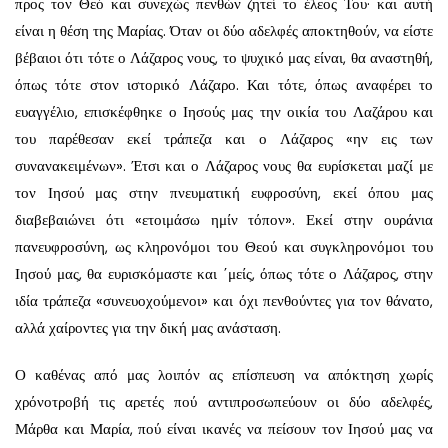
προς τον Θεό και συνεχώς πενθών ζητεί το έλεος Του· και αυτή
είναι η θέση της Μαρίας. Όταν οι δύο αδελφές αποκτηθούν, να είστε
βέβαιοι ότι τότε ο Λάζαρος νους, το ψυχικό μας είναι, θα αναστηθή,
όπως τότε στον ιστορικό Λάζαρο. Και τότε, όπως αναφέρει το
ευαγγέλιο, επισκέφθηκε ο Ιησούς μας την οικία του Λαζάρου και
του παρέθεσαν εκεί τράπεζα και ο Λάζαρος «ην εις των
συνανακειμένων». Έτσι και ο Λάζαρος νους θα ευρίσκεται μαζί με
τον Ιησού μας στην πνευματική ευφροσύνη, εκεί όπου μας
διαβεβαιώνει ότι «ετοιμάσω ημίν τόπον». Εκεί στην ουράνια
πανευφροσύνη, ως κληρονόμοι του Θεού και συγκληρονόμοι του
Ιησού μας, θα ευρισκόμαστε και ΄μείς, όπως τότε ο Λάζαρος, στην
ιδία τράπεζα «συνευοχούμενοι» και όχι πενθούντες για τον θάνατο,
αλλά χαίροντες για την δική μας ανάσταση.
Ο καθένας από μας λοιπόν ας επίσπευση να απόκτηση χωρίς
χρόνοτροβή τις αρετές πού αντιπρο­σωπεύουν οι δύο αδελφές,
Μάρθα και Μαρία, πού είναι ικανές να πείσουν τον Ιησού μας να