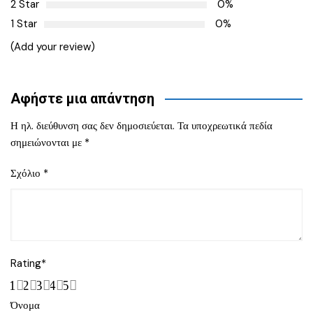
2 Star
0%
1 Star
0%
(Add your review)
Αφήστε μια απάντηση
Η ηλ. διεύθυνση σας δεν δημοσιεύεται.
Τα υποχρεωτικά πεδία
σημειώνονται με
*
Σχόλιο
*
Rating
*
1
2
3
4
5
Όνομα