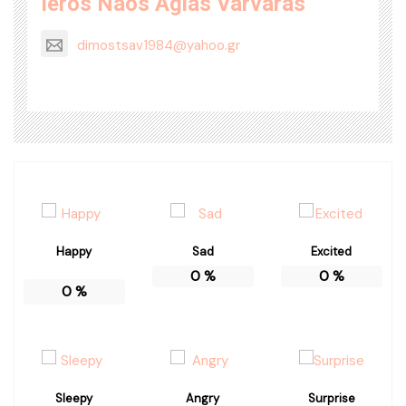
Ieros Naos Agias Varvaras
dimostsav1984@yahoo.gr
Happy
Sad
Excited
0
%
0
%
0
%
Sleepy
Angry
Surprise