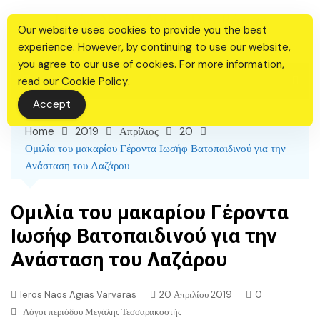
Skip
Ιερός Ναός Αγίας Βαρβάρας
to
Our website uses cookies to provide you the best
Θεσσαλονίκης
content
experience. However, by continuing to use our website,
you agree to our use of cookies. For more information,
read our
Cookie Policy
.
Accept
Home
2019
Απρίλιος
20
Ομιλία του μακαρίου Γέροντα Ιωσήφ Βατοπαιδινού για την
Ανάσταση του Λαζάρου
Ομιλία του μακαρίου Γέροντα
Ιωσήφ Βατοπαιδινού για την
Ανάσταση του Λαζάρου
Ieros Naos Agias Varvaras
20 Απριλίου 2019
0
Λόγοι περιόδου Μεγάλης Τεσσαρακοστής