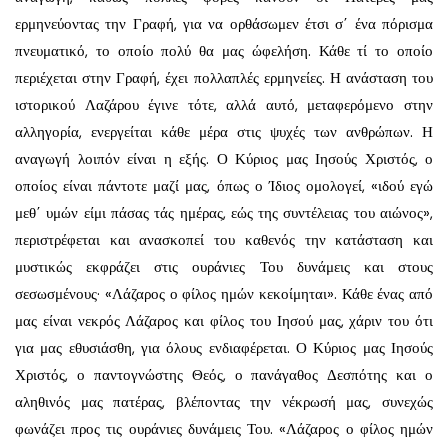
ερμηνεύοντας την Γραφή, για να ορθάσωμεν έτσι σ΄ ένα πόρισμα
πνευματικό, το οποίο πολύ θα μας ώφελήση. Κάθε τί το οποίο
περιέχεται στην Γραφή, έχει πολλαπλές ερμηνείες. Η ανάσταση του
ιστορικού Λαζάρου έγινε τότε, αλλά αυτό, μεταφερό­μενο στην
αλληγορία, ενεργείται κάθε μέρα στις ψυχές των ανθρώπων. Η
αναγωγή λοιπόν είναι η εξής. Ο Κύριος μας Ιησούς Χριστός, ο
οποίος είναι πάντοτε μαζί μας, όπως ο Ίδιος ομολογεί, «ιδού εγώ
μεθ΄ υμών είμι πάσας τάς ημέρας, εώς της συντέλειας του αιώνος»,
περιστρέφεται και ανασκοπεί του καθενός την κατά­σταση και
μυστικώς εκφράζει στις ουράνιες Του δυνάμεις και στους
σεσωσμένους· «Λάζαρος ο φίλος ημών κεκοίμηται». Κάθε ένας από
μας είναι νεκρός Λάζαρος και φίλος του Ιησού μας, χάριν του ότι
για μας εθυσιάσθη, για όλους ενδιαφέρεται. Ο Κύριος μας Ιησούς
Χριστός, ο παντογνώστης Θεός, ο πανάγαθος Δεσπότης και ο
αληθινός μας πατέρας, βλέποντας την νέκρωσή μας, συνεχώς
φωνάζει προς τις ουράνιες δυνάμεις Του. «Λάζαρος ο φίλος ημών