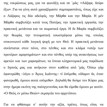
της νεκρώσεως μας, για να φωνάξη και σε ΄μάς: «Λάζαρε, δεύρο
έξω». Για να γίνη αυτό χρειαζόμαστε συμπαρα­στάτες, όπως είχε και
ο Λάζαρος τις δύο αδελφές, την Μάρθα και την Μαρία. Η μέν
Μάρθα συμβολίζει κατά τους Πατέρες την πρακτική εργασία, την
πρακτική μετάνοια και τα σωματικά έργα. Η δε Μαρία συμβολίζει
την θεωρία, την πνευματική εσωστρέφεια μέσω της οποίας
επικοινωνεί κάθε λογική ψυχή με τον Θεό. Η πρακτική μετάνοια
συνίσταται στον πόνο, στο πένθος και στο κλάμα «υπέρ των
προτέρων αμαρτημάτων» και στο πένθος υπέρ της ανακτήσεως των
αρετών και των χαρισμάτων, τα όποια κληρονομικά μας παρέδωσε
ο Ιησούς μας και ανήκουν στον καθένα από ‘μάς. Όύπω γάρ
έφανερώθη -λέγει ο Άγιος Ιωάννης- τί έσόμεθα, οίδαμεν δε, όταν
φανερωθή, όμοιοι αυτώ εσόμεθα». Δηλαδή θα δούμε τον Κύριο μας
στην ήμερα εκείνη της παλιγγενεσίας και θα είμεθα όμοιοι με αυτόν.
«Ο Θεός εν μέσω Θεών» εκμαγεία του αρχετύπου.
Για να φθάσωμε σ΄ αυτήν την αξία, πρέπει, όπως είπα, να