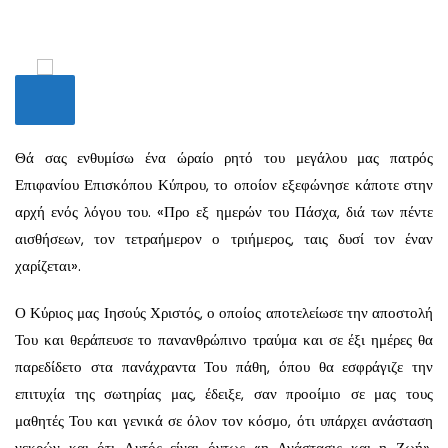
Θά σας ενθυμίσω ένα ώραίο ρητό του μεγάλου μας πατρός
Επιφανίου Επισκόπου Κύπρου, το οποίον εξεφώνησε κάποτε στην
αρχή ενός λόγου του. «Προ εξ ημερών του Πάσχα, διά των πέντε
αισθήσεων, τον τετραήμερον ο τριήμερος, ταις δυσί τον έναν
χαρίζεται».
Ο Κύριος μας Ιησούς Χριστός, ο οποίος αποτε­λείωσε την αποστολή
Του και θεράπευσε το πανανθρώ­πινο τραύμα και σε έξι ημέρες θα
παρεδίδετο στα πανάχραντα Του πάθη, όπου θα εσφράγιζε την
επιτυχία της σωτηρίας μας, έδειξε,
σαν προοίμιο σε μας τους
μαθητές Του και γενικά σε όλον τον κόσμο, ότι υπάρχει ανάσταση