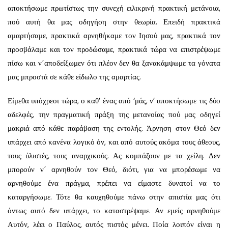
αποκτήσωμε πρωτίστως την συνεχή ειλικρινή πρακτική μετάνοια,
πού αυτή θα μας οδηγήση στην θεωρία. Επειδή πρακτικά
αμαρτήσαμε, πρακτικά αρ­νηθήκαμε τον Ιησού μας, πρακτικά τον
προσβάλαμε και τον προδώσαμε, πρακτικά τώρα να επιστρέψωμε
πίσω και ν΄αποδείξωμεν ότι πλέον δεν θα ξανακάμψω­με τα γόνατα
μας μπροστά σε κάθε είδωλο της αμαρτίας.
Είμεθα υπόχρεοι τώρα, ο καθ’ ένας από ‘μάς, ν’ αποκτήσωμε τις δύο
αδελφές, την πραγματική πράξη της μετανοίας πού μας οδηγεί
μακριά από κάθε παράβαση της εντολής. Άρνηση στον Θεό δεν
υπάρχει από κανένα λογικό όν, και από αυτούς ακόμα τους άθεους,
τους ύλιστές, τους αναρχικούς. Ας κομπάζουν με τα χείλη. Δεν
μπορούν ν΄ αρνηθούν τον Θεό, διότι, για να μπορέσωμε να
αρνηθούμε ένα πράγμα, πρέπει να είμαστε δυνατοί να το
καταργήσωμε. Τότε θα καυχη­θούμε πάνω στην απιστία μας ότι
όντως αυτό δεν υπάρχει, το καταστρέψαμε. Αν εμείς αρνηθούμε
Αυτόν, λέει ο Παύλος, αυτός πιστός μένει. Ποία λοιπόν είναι η