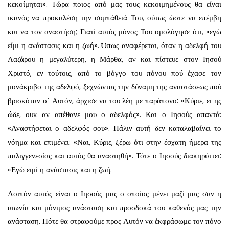
κεκοίμηται». Τώρα ποιος από μας τους κεκοιμημένους θα είναι
ικανός να προκαλέση την συμπάθειά Του, ούτως ώστε να επέμβη
και να τον αναστήση; Γιατί αυτός μόνος Του ομολόγησε ότι, «εγώ
είμι η ανάστασις και η ζωή». Όπως αναφέρεται, όταν η αδελφή του
Λαζάρου η μεγαλύτερη, η Μάρθα, αν και πίστευε στον Ιησού
Χριστό, εν τούτοις, από το βόγγο του πόνου πού έχασε τον
μονάκριβο της αδελφό, ξεχνώντας την δύναμη της αναστάσεως πού
βρισκόταν σ΄ Αυτόν, άρχισε να του λέη με παράπονο: «Κύριε, ει ης
ώδε, ουκ αν απέθανε μου ο αδελφός». Και ο Ιησούς απαντά:
«Αναστήσεται ο αδελφός σου». Πάλιν αυτή δεν καταλαβαίνει το
νόημα και επιμένει: «Ναι, Κύριε, ξέρω ότι στην έσχατη ήμερα της
παλιγγενεσίας και αυτός θα αναστηθή». Τότε ο Ιησούς διακηρύττει:
«Εγώ ειμί η ανάστασις και η ζωή.
Λοιπόν αυτός είναι ο Ιησούς μας ο οποίος μένει μαζί μας σαν η
αιωνία και μόνιμος ανάσταση και προσδοκά του καθενός μας την
ανάσταση. Πότε θα στραφούμε προς Αυτόν να έκφράσωμε τον πόνο