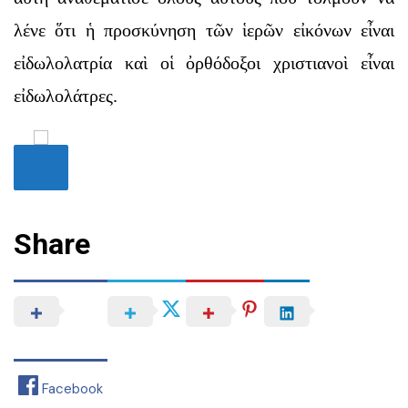
λένε ὅτι ἡ προσκύνηση τῶν ἱερῶν εἰκόνων εἶναι
εἰδωλολατρία καὶ οἱ ὀρθόδοξοι χριστιανοὶ εἶναι
εἰδωλολάτρες.
Share
Facebook