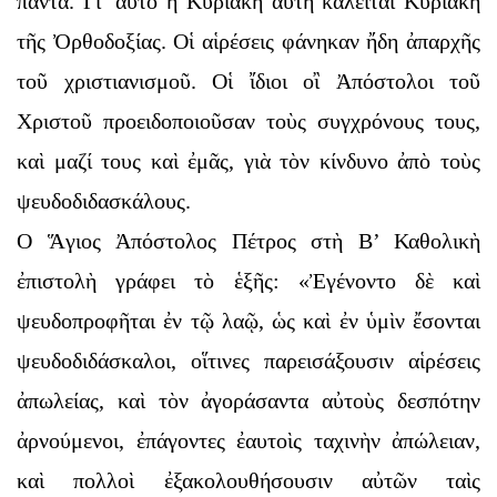
πάντα. Γι’ αὐτὸ ἡ Κυριακὴ αὐτὴ καλεῖται Κυριακὴ
τῆς Ὀρθοδοξίας. Οἱ αἱρέσεις φάνηκαν ἤδη ἀπαρχῆς
τοῦ χριστιανισμοῦ. Οἱ ἴδιοι οἲ Ἀπόστολοι τοῦ
Χριστοῦ προειδοποιοῦσαν τοὺς συγχρόνους τους,
καὶ μαζί τους καὶ ἐμᾶς, γιὰ τὸν κίνδυνο ἀπὸ τοὺς
ψευδοδιδασκάλους.
Ο Ἅγιος Ἀπόστολος Πέτρος στὴ Β’ Καθολικὴ
ἐπιστολὴ γράφει τὸ ἑξῆς: «Ἐγένοντο δὲ καὶ
ψευδοπροφῆται ἐν τῷ λαῷ, ὡς καὶ ἐν ὑμὶν ἔσονται
ψευδοδιδάσκαλοι, οἵτινες παρεισάξουσιν αἱρέσεις
ἀπωλείας, καὶ τὸν ἀγοράσαντα αὐτοὺς δεσπότην
ἀρνούμενοι, ἐπάγοντες ἐαυτοὶς ταχινὴν ἀπώλειαν,
καὶ πολλοὶ ἐξακολουθήσουσιν αὐτῶν ταὶς