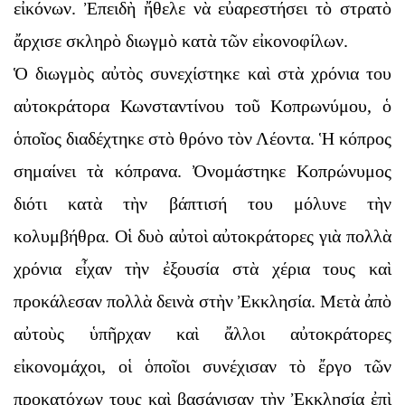
εἰκόνων. Ἐπειδὴ ἤθελε νὰ εὐαρεστήσει τὸ στρατὸ
ἄρχισε σκληρὸ διωγμὸ κατὰ τῶν εἰκονοφίλων.
Ὁ διωγμὸς αὐτὸς συνεχίστηκε καὶ στὰ χρόνια του
αὐτοκράτορα Κωνσταντίνου τοῦ Κοπρωνύμου, ὁ
ὁποῖος διαδέχτηκε στὸ θρόνο τὸν Λέοντα. Ἡ κόπρος
σημαίνει τὰ κόπρανα. Ὀνομάστηκε Κοπρώνυμος
διότι κατὰ τὴν βάπτισή του μόλυνε τὴν
κολυμβήθρα. Οἱ δυὸ αὐτοὶ αὐτοκράτορες γιὰ πολλὰ
χρόνια εἶχαν τὴν ἐξουσία στὰ χέρια τους καὶ
προκάλεσαν πολλὰ δεινὰ στὴν Ἐκκλησία. Μετὰ ἀπὸ
αὐτοὺς ὑπῆρχαν καὶ ἄλλοι αὐτοκράτορες
εἰκονομάχοι, οἱ ὁποῖοι συνέχισαν τὸ ἔργο τῶν
προκατόχων τους καὶ βασάνισαν τὴν Ἐκκλησία ἐπὶ