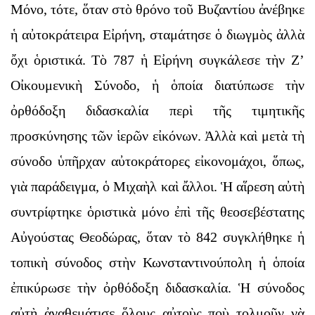
Μόνο, τότε, ὅταν στὸ θρόνο τοῦ Βυζαντίου ἀνέβηκε
ἡ αὐτοκράτειρα Εἰρήνη, σταμάτησε ὁ διωγμὸς ἀλλὰ
ὄχι ὁριστικά. Τὸ 787 ἡ Εἰρήνη συγκάλεσε τὴν Ζ’
Οἰκουμενικὴ Σύνοδο, ἡ ὁποία διατύπωσε τὴν
ὀρθόδοξη διδασκαλία περὶ τῆς τιμητικῆς
προσκύνησης τῶν ἱερῶν εἰκόνων. Ἀλλὰ καὶ μετὰ τὴ
σύνοδο ὑπῆρχαν αὐτοκράτορες εἰκονομάχοι, ὅπως,
γιὰ παράδειγμα, ὁ Μιχαὴλ καὶ ἄλλοι. Ἡ αἵρεση αὐτὴ
συντρίφτηκε ὁριστικὰ μόνο ἐπὶ τῆς θεοσεβέστατης
Αὐγούστας Θεοδώρας, ὅταν τὸ 842 συγκλήθηκε ἡ
τοπικὴ σύνοδος στὴν Κωνσταντινούπολη ἡ ὁποία
ἐπικύρωσε τὴν ὀρθόδοξη διδασκαλία. Ἡ σύνοδος
αὐτὴ ἀναθεμάτισε ὅλους αὐτοὺς ποὺ τολμοῦν νὰ