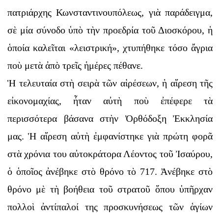
πατριάρχης Κωνσταντινουπόλεως, γιὰ παράδειγμα,
σὲ μία σύνοδο ὑπὸ τὴν προεδρία τοῦ Διοσκόρου, ἡ
ὁποία καλεῖται «λειστρική», χτυπήθηκε τόσο ἄγρια
ποὺ μετὰ ἀπὸ τρεῖς ἡμέρες πέθανε.
Ἡ τελευταία στὴ σειρὰ τῶν αἱρέσεων, ἡ αἵρεση τῆς
εἰκονομαχίας, ἦταν αὐτὴ ποὺ ἐπέφερε τὰ
περισσότερα βάσανα στὴν Ὀρθόδοξη Ἐκκλησία
μας. Ἡ αἵρεση αὐτὴ ἐμφανίστηκε γιὰ πρώτη φορᾶ
στὰ χρόνια του αὐτοκράτορα Λέοντος τοῦ Ἰσαύρου,
ὁ ὁποῖος ἀνέβηκε στὸ θρόνο τὸ 717. Ἀνέβηκε στὸ
θρόνο μὲ τὴ βοήθεια τοῦ στρατοῦ ὅπου ὑπῆρχαν
πολλοὶ ἀντίπαλοί της προσκυνήσεως τῶν ἁγίων