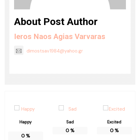
About Post Author
Ieros Naos Agias Varvaras
dimostsav1984@yahoo.gr
Happy
Sad
Excited
0
%
0
%
0
%