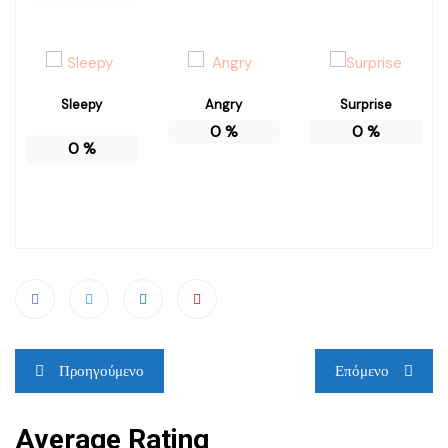
Sleepy
Angry
Surprise
0
%
0
%
0
%
Πλοήγηση
Προηγούμενο
Επόμενο
άρθρων
Average Rating