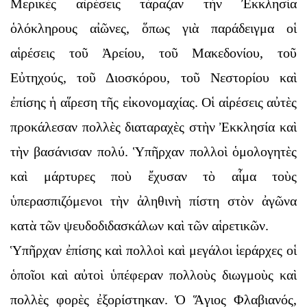
Μερικὲς αἱρέσεις τάραζαν τὴν Ἐκκλησία
ὁλόκληρους αἰῶνες, ὅπως γιὰ παράδειγμα οἱ
αἱρέσεις τοῦ Ἀρείου, τοῦ Μακεδονίου, τοῦ
Εὐτηχούς, τοῦ Διοσκόρου, τοῦ Νεστορίου καὶ
ἐπίσης ἡ αἵρεση τῆς εἰκονομαχίας. Οἱ αἱρέσεις αὐτὲς
προκάλεσαν πολλὲς διαταραχὲς στὴν Ἐκκλησία καὶ
τὴν βασάνισαν πολύ. Ὑπῆρχαν πολλοὶ ὁμολογητὲς
καὶ μάρτυρες ποὺ ἔχυσαν τὸ αἷμα τοὺς
ὑπερασπιζόμενοι τὴν ἀληθινὴ πίστη στὸν ἀγῶνα
κατὰ τῶν ψευδοδιδασκάλων καὶ τῶν αἱρετικῶν.
Ὑπῆρχαν ἐπίσης καὶ πολλοὶ καὶ μεγάλοι ἱεράρχες οἱ
ὁποῖοι καὶ αὐτοὶ ὑπέφεραν πολλοὺς διωγμοὺς καὶ
πολλὲς φορὲς ἐξορίστηκαν. Ὁ Ἅγιος Φλαβιανός,