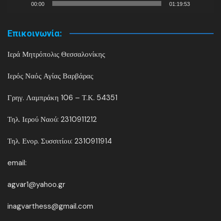
00:00
01:19:53
Επικοινωνία:
Ιερά Μητρόπολις Θεσσαλονίκης
Ιερός Ναός Αγίας Βαρβάρας
Γρηγ. Λαμπράκη 106 – Τ.Κ. 54351
Τηλ. Ιερού Ναού: 2310911212
Τηλ. Ενορ. Συσσιτίου: 2310911914
email:
agvar1@yahoo.gr
inagvarthess@gmail.com