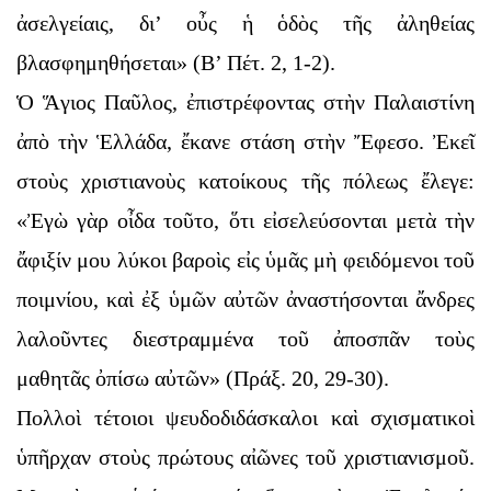
ἀσελγείαις, δι’ οὖς ἡ ὁδὸς τῆς ἀληθείας
βλασφημηθήσεται» (Β’ Πέτ. 2, 1-2).
Ὁ Ἅγιος Παῦλος, ἐπιστρέφοντας στὴν Παλαιστίνη
ἀπὸ τὴν Ἑλλάδα, ἔκανε στάση στὴν Ἔφεσο. Ἐκεῖ
στοὺς χριστιανοὺς κατοίκους τῆς πόλεως ἔλεγε:
«Ἐγὼ γὰρ οἶδα τοῦτο, ὅτι εἰσελεύσονται μετὰ τὴν
ἄφιξίν μου λύκοι βαροὶς εἰς ὑμᾶς μὴ φειδόμενοι τοῦ
ποιμνίου, καὶ ἐξ ὑμῶν αὐτῶν ἀναστήσονται ἄνδρες
λαλοῦντες διεστραμμένα τοῦ ἀποσπᾶν τοὺς
μαθητᾶς ὀπίσω αὐτῶν» (Πράξ. 20, 29-30).
Πολλοὶ τέτοιοι ψευδοδιδάσκαλοι καὶ σχισματικοὶ
ὑπῆρχαν στοὺς πρώτους αἰῶνες τοῦ χριστιανισμοῦ.