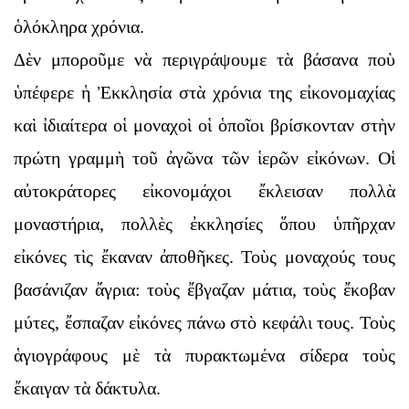
ὁλόκληρα χρόνια.
Δὲν μποροῦμε νὰ περιγράψουμε τὰ βάσανα ποὺ
ὑπέφερε ἡ Ἐκκλησία στὰ χρόνια της εἰκονομαχίας
καὶ ἰδιαίτερα οἱ μοναχοὶ οἱ ὁποῖοι βρίσκονταν στὴν
πρώτη γραμμὴ τοῦ ἀγῶνα τῶν ἱερῶν εἰκόνων. Οἱ
αὐτοκράτορες εἰκονομάχοι ἔκλεισαν πολλὰ
μοναστήρια, πολλὲς ἐκκλησίες ὅπου ὑπῆρχαν
εἰκόνες τὶς ἔκαναν ἀποθῆκες. Τοὺς μοναχούς τους
βασάνιζαν ἄγρια: τοὺς ἔβγαζαν μάτια, τοὺς ἔκοβαν
μύτες, ἔσπαζαν εἰκόνες πάνω στὸ κεφάλι τους. Τοὺς
ἁγιογράφους μὲ τὰ πυρακτωμένα σίδερα τοὺς
ἔκαιγαν τὰ δάκτυλα.