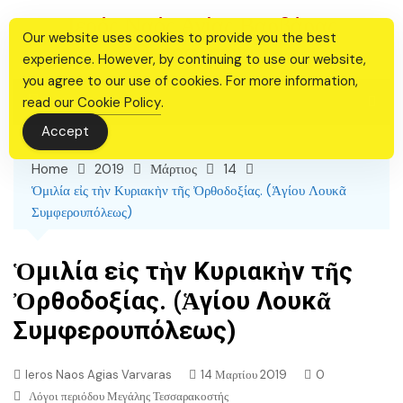
Skip
Ιερός Ναός Αγίας Βαρβάρας
to
Our website uses cookies to provide you the best
Θεσσαλονίκης
content
experience. However, by continuing to use our website,
you agree to our use of cookies. For more information,
read our
Cookie Policy
.
Accept
Home
2019
Μάρτιος
14
Ὁμιλία εἰς τὴν Κυριακὴν τῆς Ὀρθοδοξίας. (Ἁγίου Λουκᾶ
Συμφερουπόλεως)
Ὁμιλία εἰς τὴν Κυριακὴν τῆς
Ὀρθοδοξίας. (Ἁγίου Λουκᾶ
Συμφερουπόλεως)
Ieros Naos Agias Varvaras
14 Μαρτίου 2019
0
Λόγοι περιόδου Μεγάλης Τεσσαρακοστής