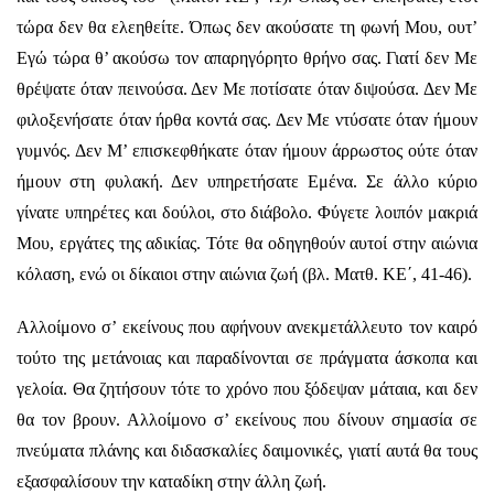
τώρα δεν θα ελεηθείτε. Όπως δεν ακούσατε τη φωνή Μου, ουτ’
Εγώ τώρα θ’ ακούσω τον απαρηγόρητο θρήνο σας. Γιατί δεν Με
θρέψατε όταν πεινούσα. Δεν Με ποτίσατε όταν διψούσα. Δεν Με
φιλοξενήσατε όταν ήρθα κοντά σας. Δεν Με ντύσατε όταν ήμουν
γυμνός. Δεν Μ’ επισκεφθήκατε όταν ήμουν άρρωστος ούτε όταν
ήμουν στη φυλακή. Δεν υπηρετήσατε Εμένα. Σε άλλο κύριο
γίνατε υπηρέτες και δούλοι, στο διάβολο. Φύγετε λοιπόν μακριά
Μου, εργάτες της αδικίας. Τότε θα οδηγηθούν αυτοί στην αιώνια
κόλαση, ενώ οι δίκαιοι στην αιώνια ζωή (βλ. Ματθ. ΚΕ΄, 41-46).
Αλλοίμονο σ’ εκείνους που αφήνουν ανεκμετάλλευτο τον καιρό
τούτο της μετάνοιας και παραδίνονται σε πράγματα άσκοπα και
γελοία. Θα ζητήσουν τότε το χρόνο που ξόδεψαν μάταια, και δεν
θα τον βρουν. Αλλοίμονο σ’ εκείνους που δίνουν σημασία σε
πνεύματα πλάνης και διδασκαλίες δαιμονικές, γιατί αυτά θα τους
εξασφαλίσουν την καταδίκη στην άλλη ζωή.