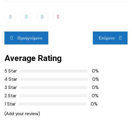
Πλοήγηση
Προηγούμενο
Επόμενο
άρθρων
Average Rating
5 Star
0%
4 Star
0%
3 Star
0%
2 Star
0%
1 Star
0%
(Add your review)