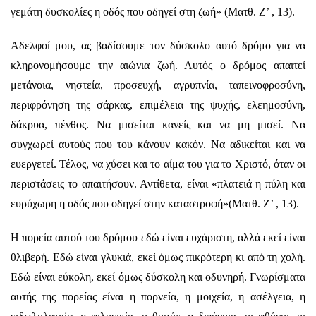
γεμάτη δυσκολίες η οδός που οδηγεί στη ζωή» (Ματθ. Ζ’ , 13).
Αδελφοί μου, ας βαδίσουμε τον δύσκολο αυτό δρόμο για να
κληρονομήσουμε την αιώνια ζωή. Αυτός ο δρόμος απαιτεί
μετάνοια, νηστεία, προσευχή, αγρυπνία, ταπεινοφροσύνη,
περιφρόνηση της σάρκας, επιμέλεια της ψυχής, ελεημοσύνη,
δάκρυα, πένθος. Να μισείται κανείς και να μη μισεί. Να
συγχωρεί αυτούς που του κάνουν κακόν. Να αδικείται και να
ευεργετεί. Τέλος, να χύσει και το αίμα του για το Χριστό, όταν οι
περιστάσεις το απαιτήσουν. Αντίθετα, είναι «πλατειά η πύλη και
ευρύχωρη η οδός που οδηγεί στην καταστροφή»(Ματθ. Ζ’ , 13).
Η πορεία αυτού του δρόμου εδώ είναι ευχάριστη, αλλά εκεί είναι
θλιβερή. Εδώ είναι γλυκιά, εκεί όμως πικρότερη κι από τη χολή.
Εδώ είναι εύκολη, εκεί όμως δύσκολη και οδυνηρή. Γνωρίσματα
αυτής της πορείας είναι η πορνεία, η μοιχεία, η ασέλγεια, η