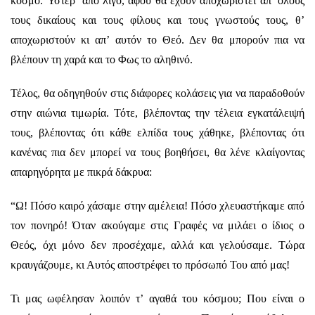
κόσμο. Ύστερ’ από λίγο, αφού θα έχουν αποχωριστεί απ’ όλους
τους δικαίους και τους φίλους και τους γνωστούς τους, θ’
αποχωριστούν κι απ’ αυτόν το Θεό. Δεν θα μπορούν πια να
βλέπουν τη χαρά και το Φως το αληθινό.
Τέλος, θα οδηγηθούν στις διάφορες κολάσεις για να παραδοθούν
στην αιώνια τιμωρία. Τότε, βλέποντας την τέλεια εγκατάλειψή
τους, βλέποντας ότι κάθε ελπίδα τους χάθηκε, βλέποντας ότι
κανένας πια δεν μπορεί να τους βοηθήσει, θα λένε κλαίγοντας
απαρηγόρητα με πικρά δάκρυα:
“Ω! Πόσο καιρό χάσαμε στην αμέλεια! Πόσο χλευαστήκαμε από
τον πονηρό! Όταν ακούγαμε στις Γραφές να μιλάει ο ίδιος ο
Θεός, όχι μόνο δεν προσέχαμε, αλλά και γελούσαμε. Τώρα
κραυγάζουμε, κι Αυτός αποστρέφει το πρόσωπό Του από μας!
Τι μας ωφέλησαν λοιπόν τ’ αγαθά του κόσμου; Που είναι ο