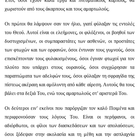
Έτσι, όσοι έχουν καλά έργα και πνευματικούς καρπούς, θα
χωριστούν από τους άκαρπους και τους αμαρτωλούς.
Οι πρώτοι θα λάμψουν σαν τον ήλιο, γιατί φύλαξαν τις εντολές
του Θεού. Αυτοί είναι οι ελεήμονες, οι φιλόξενοι, οι βοηθοί των
δυστυχισμένων, οι συμπαραστάτες των ασθενών, οι προστάτες
των φτωχών και των ορφανών, όσοι έντυναν τους γυμνούς, όσοι
επισκέπτονταν τους φυλακισμένους, όσοι έγιναν φτωχοί για τον
πλούτο που υπάρχει στους ουρανούς, όσοι συγχώρησαν τα
παραπτώματα των αδελφών τους, όσοι φύλαξαν τη σφραγίδα της
πίστεως ακέραιη και αμόλυντη από κάθε αίρεση. Αυτούς θα τους
βάλει στα δεξιά Του, ενώ τους αμαρτωλούς στ’ αριστερά Του.
Οι δεύτεροι ειν’ εκείνοι που παρόργιζαν τον καλό Ποιμένα και
περιφρονούσαν τους λόγους Του. Είναι οι περήφανοι, οι
αδιόρθωτοι, οι φίλοι των διασκεδάσεων και των απολαύσεων,
όσοι ξόδεψαν στην ακολασία και τη μέθη και την ασπλαχνία