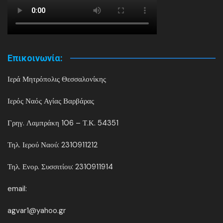
Επικοινωνία:
Ιερά Μητρόπολις Θεσσαλονίκης
Ιερός Ναός Αγίας Βαρβάρας
Γρηγ. Λαμπράκη 106 – Τ.Κ. 54351
Τηλ. Ιερού Ναού: 2310911212
Τηλ. Ενορ. Συσσιτίου: 2310911914
email:
agvar1@yahoo.gr