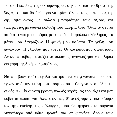
Τότε ο Βασιλιάς της οικουμένης θα σηκωθεί από το θρόνο της
δόξας Του και θα έρθει για να κρίνει όλους τους κατοίκους της
γης, αμοίβοντας με αιώνια μακαριότητα τους άξιους και
τιμωρώντας με αιώνια κόλαση τους αμαρτωλούς! Όταν τα φέρνω
αυτά στο νου μου, τρόμος με κυριεύει. Παραλύω ολόκληρος. Τα
μάτια μου δακρύζουν. Η φωνή μου κόβεται. Τα χείλη μου
παγώνουν. Η γλώσσα μου τρέμει. Οι λογισμοί μου σταματούν.
Αν και ο φόβος με πιέζει να σωπάσω, αναγκάζομαι να μιλήσω
για χάρη της δικής σας ωφέλειας.
Θα συμβούν τόσο μεγάλα και τρομακτικά γεγονότα, που ούτε
έγιναν από την κτίση του κόσμου ούτε θα γίνουν σ’ όλες τις
γενιές. Αν μία δυνατή βροντή πολλές φορές μας τρομάζει και μας
κόβει τα πόδια, για σκεφτείτε, πως θ’ αντέξουμε ν’ ακούσουμε
τον ήχο εκείνης της σάλπιγγας, που θα ηχήσει στα ουράνια
δυνατότερα από κάθε βροντή, για να ξυπνήσει όλους τους