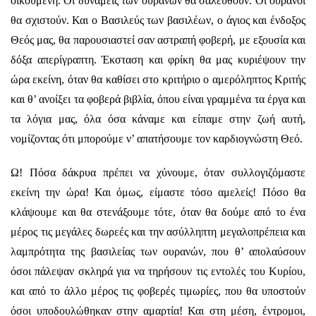
οικουμένη. Οι δυνάμεις των ουρανών θα σαλευθούν. Οι ουρανοί
θα σχιστούν. Και ο Βασιλεύς των βασιλέων, ο άγιος και ένδοξος
Θεός μας, θα παρουσιαστεί σαν αστραπή φοβερή, με εξουσία και
δόξα απερίγραπτη. Έκσταση και φρίκη θα μας κυριέψουν την
ώρα εκείνη, όταν θα καθίσει στο κριτήριο ο αμερόληπτος Κριτής
και θ’ ανοίξει τα φοβερά βιβλία, όπου είναι γραμμένα τα έργα και
τα λόγια μας, όλα όσα κάναμε και είπαμε στην ζωή αυτή,
νομίζοντας ότι μπορούμε ν’ απατήσουμε τον καρδιογνώστη Θεό.
Ω! Πόσα δάκρυα πρέπει να χύνουμε, όταν συλλογιζόμαστε
εκείνη την ώρα! Και όμως, είμαστε τόσο αμελείς! Πόσο θα
κλάψουμε και θα στενάξουμε τότε, όταν θα δούμε από το ένα
μέρος τις μεγάλες δωρεές και την ασύλληπτη μεγαλοπρέπεια και
λαμπρότητα της βασιλείας των ουρανών, που θ’ απολαύσουν
όσοι πάλεψαν σκληρά για να τηρήσουν τις εντολές του Κυρίου,
και από το άλλο μέρος τις φοβερές τιμωρίες, που θα υποστούν
όσοι υποδουλώθηκαν στην αμαρτία! Και στη μέση, έντρομοι,