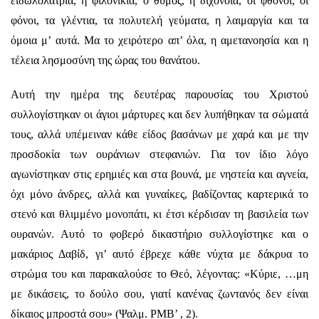
ειδωλολατρία, η φιλονικία, ο θυμός, η διχόνοια, οι φθόνοι, οι
φόνοι, τα γλέντια, τα πολυτελή γεύματα, η λαιμαργία και τα
όμοια μ’ αυτά. Μα το χειρότερο απ’ όλα, η αμετανοησία και η
τέλεια λησμοσύνη της ώρας του θανάτου.
Αυτή την ημέρα της δευτέρας παρουσίας του Χριστού
συλλογίστηκαν οι άγιοι μάρτυρες και δεν λυπήθηκαν τα σώματά
τους, αλλά υπέμειναν κάθε είδος βασάνων με χαρά και με την
προσδοκία των ουράνιων στεφανιών. Για τον ίδιο λόγο
αγωνίστηκαν στις ερημιές και στα βουνά, με νηστεία και αγνεία,
όχι μόνο άνδρες, αλλά και γυναίκες, βαδίζοντας καρτερικά το
στενό και θλιμμένο μονοπάτι, κι έτσι κέρδισαν τη βασιλεία των
ουρανών. Αυτό το φοβερό δικαστήριο συλλογίστηκε και ο
μακάριος Δαβίδ, γι’ αυτό έβρεχε κάθε νύχτα με δάκρυα το
στρώμα του και παρακαλούσε το Θεό, λέγοντας: «Κύριε, …μη
με δικάσεις, το δούλο σου, γιατί κανένας ζωντανός δεν είναι
δίκαιος μπροστά σου» (Ψαλμ. ΡΜΒ’ , 2).