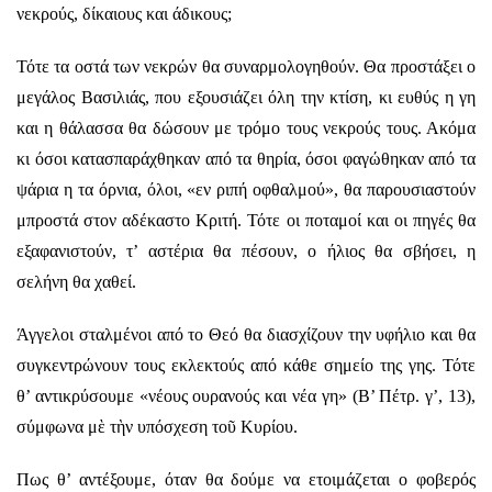
νεκρούς, δίκαιους και άδικους;
Τότε τα οστά των νεκρών θα συναρμολογηθούν. Θα προστάξει ο
μεγάλος Βασιλιάς, που εξουσιάζει όλη την κτίση, κι ευθύς η γη
και η θάλασσα θα δώσουν με τρόμο τους νεκρούς τους. Ακόμα
κι όσοι κατασπαράχθηκαν από τα θηρία, όσοι φαγώθηκαν από τα
ψάρια η τα όρνια, όλοι, «εν ριπή οφθαλμού», θα παρουσιαστούν
μπροστά στον αδέκαστο Κριτή. Τότε οι ποταμοί και οι πηγές θα
εξαφανιστούν, τ’ αστέρια θα πέσουν, ο ήλιος θα σβήσει, η
σελήνη θα χαθεί.
Άγγελοι σταλμένοι από το Θεό θα διασχίζουν την υφήλιο και θα
συγκεντρώνουν τους εκλεκτούς από κάθε σημείο της γης. Τότε
θ’ αντικρύσουμε «νέους ουρανούς και νέα γη» (Β’ Πέτρ. γ’, 13),
σύμφωνα μὲ τὴν υπόσχεση τοῦ Κυρίου.
Πως θ’ αντέξουμε, όταν θα δούμε να ετοιμάζεται ο φοβερός