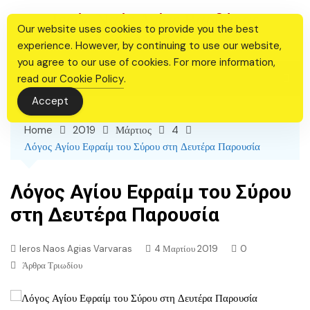
Skip
Ιερός Ναός Αγίας Βαρβάρας
to
Our website uses cookies to provide you the best
Θεσσαλονίκης
content
experience. However, by continuing to use our website,
you agree to our use of cookies. For more information,
read our
Cookie Policy
.
Accept
Home
2019
Μάρτιος
4
Λόγος Αγίου Εφραίμ του Σύρου στη Δευτέρα Παρουσία
Λόγος Αγίου Εφραίμ του Σύρου
στη Δευτέρα Παρουσία
Ieros Naos Agias Varvaras
4 Μαρτίου 2019
0
Άρθρα Τριωδίου