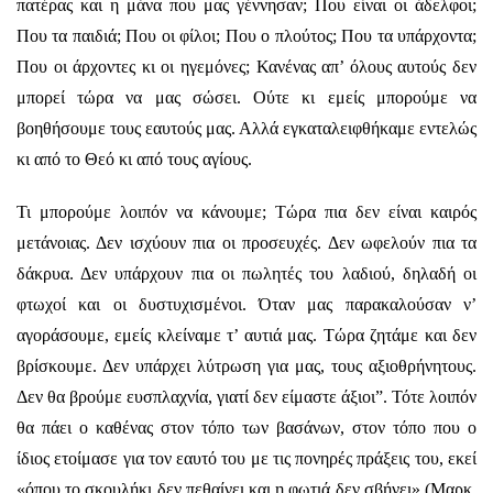
πατέρας και η μάνα που μας γέννησαν; Που είναι οι άδελφοι;
Που τα παιδιά; Που οι φίλοι; Που ο πλούτος; Που τα υπάρχοντα;
Που οι άρχοντες κι οι ηγεμόνες; Κανένας απ’ όλους αυτούς δεν
μπορεί τώρα να μας σώσει. Ούτε κι εμείς μπορούμε να
βοηθήσουμε τους εαυτούς μας. Αλλά εγκαταλειφθήκαμε εντελώς
κι από το Θεό κι από τους αγίους.
Τι μπορούμε λοιπόν να κάνουμε; Τώρα πια δεν είναι καιρός
μετάνοιας. Δεν ισχύουν πια οι προσευχές. Δεν ωφελούν πια τα
δάκρυα. Δεν υπάρχουν πια οι πωλητές του λαδιού, δηλαδή οι
φτωχοί και οι δυστυχισμένοι. Όταν μας παρακαλούσαν ν’
αγοράσουμε, εμείς κλείναμε τ’ αυτιά μας. Τώρα ζητάμε και δεν
βρίσκουμε. Δεν υπάρχει λύτρωση για μας, τους αξιοθρήνητους.
Δεν θα βρούμε ευσπλαχνία, γιατί δεν είμαστε άξιοι”. Τότε λοιπόν
θα πάει ο καθένας στον τόπο των βασάνων, στον τόπο που ο
ίδιος ετοίμασε για τον εαυτό του με τις πονηρές πράξεις του, εκεί
«όπου το σκουλήκι δεν πεθαίνει και η φωτιά δεν σβήνει» (Μαρκ.