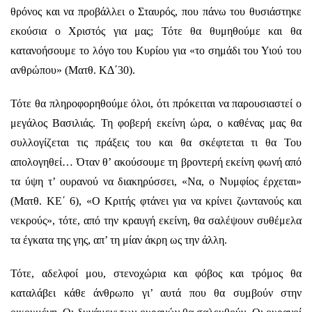
θρόνος και να προβάλλει ο Σταυρός, που πάνω του θυσιάστηκε
εκούσια ο Χριστός για μας; Τότε θα θυμηθούμε και θα
κατανοήσουμε το λόγο του Κυρίου για «το σημάδι του Υιού του
ανθρώπου» (Ματθ. ΚΔ΄30).
Τότε θα πληροφορηθούμε όλοι, ότι πρόκειται να παρουσιαστεί ο
μεγάλος Βασιλιάς. Τη φοβερή εκείνη ώρα, ο καθένας μας θα
συλλογίζεται τις πράξεις του και θα σκέφτεται τι θα Του
απολογηθεί… Όταν θ’ ακούσουμε τη βροντερή εκείνη φωνή από
τα ύψη τ’ ουρανού να διακηρύσσει, «Να, ο Νυμφίος έρχεται»
(Ματθ. ΚΕ΄ 6), «Ο Κριτής φτάνει για να κρίνει ζωντανούς και
νεκρούς», τότε, από την κραυγή εκείνη, θα σαλέψουν συθέμελα
τα έγκατα της γης, απ’ τη μίαν άκρη ως την άλλη.
Τότε, αδελφοί μου, στενοχώρια και φόβος και τρόμος θα
καταλάβει κάθε άνθρωπο γι’ αυτά που θα συμβούν στην