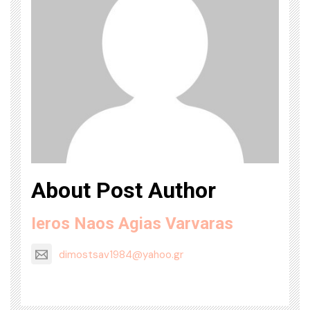
About Post Author
Ieros Naos Agias Varvaras
dimostsav1984@yahoo.gr