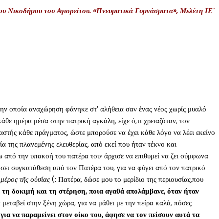
ου Νικοδήμου του Αγιορείτου. «Πνευματικά Γυμνάσματα», Μελέτη ΙΕ΄
ε την οποία αναχώρηση φάνηκε στ’ αλήθεια σαν ένας νέος χωρίς μυαλό
άθε ημέρα μέσα στην πατρική αγκάλη, είχε ό,τι χρειαζόταν, τον
ιαστής κάθε πράγματος, ώστε μπορούσε να έχει κάθε λόγο να λέει εκείνο
α της πλανεμένης ελευθερίας, από εκεί που ήταν τέκνο και
τω από την υπακοή του πατέρα του· άρχισε να επιθυμεί να ζει σύμφωνα
τήσει συγκατάθεση από τον Πατέρα του, για να φύγει από τον πατρικό
 μέρος τῆς οὐσίας
(: Πατέρα, δώσε μου το μερίδιο της περιουσίας,που
ε τη δοκιμή και τη στέρηση, ποια αγαθά απολάμβανε, όταν ήταν
μεταβεί στην ξένη χώρα, για να μάθει με την πείρα καλά, πόσες
 για να παραμείνει στον οίκο του, άφησε να τον πείσουν αυτά τα