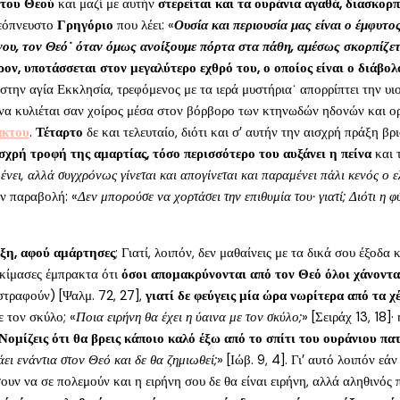
 του Θεού
και μαζί με αυτήν
στερείται και τα ουράνια αγαθά, διασκορπ
θεόπνευστο
Γρηγόριο
που λέει: «
Ουσία και περιουσία μας είναι ο έμφυτο
νου, τον Θεό˙ όταν όμως ανοίξουμε πόρτα στα πάθη, αμέσως σκορπίζετ
ρον, υποτάσσεται στον μεγαλύτερο εχθρό του, ο οποίος είναι ο διάβολ
την αγία Εκκλησία, τρεφόμενος με τα ιερά μυστήρια˙ απορρίπτει την υιο
 να κυλιέται σαν χοίρος μέσα στον βόρβορο των κτηνωδών ηδονών και ορ
ακτου
.
Τέταρτο
δε και τελευταίο, διότι και σ’ αυτήν την αισχρή πράξη β
σχρή τροφή της αμαρτίας, τόσο περισσότερο του αυξάνει η πείνα
και τ
μένει, αλλά συγχρόνως γίνεται και απογίνεται και παραμένει πάλι κενός ο ε
ην παραβολή: «
Δεν μπορούσε να χορτάσει την επιθυμία του· γιατί; Διότι η 
άξη, αφού αμάρτησες
; Γιατί, λοιπόν, δεν μαθαίνεις με τα δικά σου έξοδ
οκίμασες έμπρακτα ότι
όσοι απομακρύνονται από τον Θεό όλοι χάνοντα
αστραφούν) [Ψαλμ. 72, 27],
γιατί δε φεύγεις μία ώρα νωρίτερα από τα χ
ε τον σκύλο; «
Ποια ειρήνη θα έχει η ύαινα με τον σκύλο;
» [Σειράχ 13, 18]·
ομίζεις ότι θα βρεις κάποιο καλό έξω από το σπίτι του ουράνιου πατ
ει ενάντια στον Θεό και δε θα ζημιωθεί;
» [Ιώβ. 9, 4]. Γι’ αυτό λοιπόν εά
ουν να σε πολεμούν και η ειρήνη σου δε θα είναι ειρήνη, αλλά αληθινός 