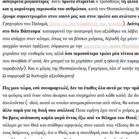
ασύγκριτα μεγαλύτερες
˙ διότι
πρώτα στερείται
ο τρισάθλιος
τη φιλία
και η κυριότερη περιουσία του ανθρώπου
, κατά τον Θεσσαλονίκης 
έχουμε συγκεντρωμένο στον εαυτό μας και στον πρώτο και ανώτατο 
Γρηγορίου του Παλαμά,
Λόγος εις την παραβολήν του Ασώτου
).
Δεύτε
στο θείο Βάπτισμα
˙ καταφρονεί την ανατροφή που αξιώθηκε να λάβει σ
που υπάρχει στον κόσμο, όπως το να βόσκει χοίρους, δηλαδή όχι μόνο
αισχρών αυτών πράξεων, σύμφωνα με την
ερμηνεία του
αγίου Θεοφύλ
χορτάσει την επιθυμία του, αλλά
όσο περισσότερο τρώει μία τέτοια αι
που συνήθισε σ’ αυτά, δεν μπορεί να τα χορτάσει· γιατί η ηδονή δεν παρα
παραβολήν). Και ο μέγας της Θεσσαλονίκης Γρηγόριος λέει σ’ αυτήν τ
Ω συμφορά! Ω δυστυχία αξιοδάκρυτη!
Πες μου τώρα, εσύ συναμαρτωλέ, δεν τα έπαθες όλα αυτά με την πρ
να φεύγεις από έναν τόπο άκαρπο και στερημένο από κάθε καλό; Δε δ
ἀπολοῦνται
(: ιδού, αυτοί οι οποίοι απομακρύνονται από σένα, θα κατ
άλλο παρά για τη δική σου απώλεια;
Ποια ειρήνη έχει ποτέ ο χοίρος μ
θα βρεις ανάπαυση καμία φορά όντας έξω από το θέλημα του Θεού; Ν
πόλεμο με τον Θεό και στάθηκε ειρηνικός στον εαυτό του; «
Ποιος θα πά
τους δαίμονες, γνώριζε, ότι ο Θεός και η συνείδησή σου δε θα σταματήσ