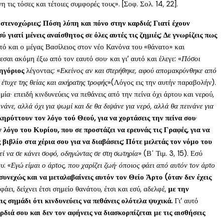
 τις τόσες και τέτοιες συμφορές τους». [Σοφ. Σολ. 14, 22].
ς στενοχώριες; Πόση λύπη και πόνο στην καρδιά; Γιατί έχουν
γιατί μένεις αναίσθητος σε όλες αυτές τις ζημιές; Δε γνωρίζεις πως
υτό και ο μέγας Βασίλειος στον νέο Κανόνα του «θάνατο» και
σαι ακόμη έξω από τον εαυτό σου· και γι’ αυτό και έλεγε: «
Πόσοι
ηγόριος
λέγοντας: «
Εκείνος αν και στερήθηκε, αφού απομακρύνθηκε από
 έτυχε της θείας και ακήρατης τροφής
»(Λόγος εις την αυτήν παραβολήν).
μία· επειδή κινδυνεύεις να πεθάνεις από την πείνα όχι άρτου και νερού,
ινάνε, αλλά όχι για ψωμί και δε θα διψάνε για νερό, αλλά θα πεινάνε για
κηρύττουν τον λόγο τού Θεού, για να χορτάσεις την πείνα σου
·
 λόγο του Κυρίου, που σε προστάζει να ερευνάς τις Γραφές, για να
ς βιβλίο στα χέρια σου για να διαβάσεις; Πότε μελετάς τον νόμο του
εί να σε κάνει σοφό, οδηγώντας σε στη σωτηρία
» (Β΄ Τιμ. 3, 15). Εσύ
υ: «
Εγώ είμαι ο άρτος, που χαρίζει ζωή· όποιος φάει από αυτόν τον άρτο
συνεχώς και να μεταλαβαίνεις αυτόν τον Θείο Άρτο (όταν δεν έχεις
άει, δείχνει έτσι σημείο θανάτου, έτσι και εσύ, αδελφέ,
με την
ις σημάδι ότι κινδυνεύεις να πεθάνεις ολότελα ψυχικά.
Γι’ αυτό
διά σου και δεν τον αφήνεις να διασκορπίζεται με τις αισθήσεις