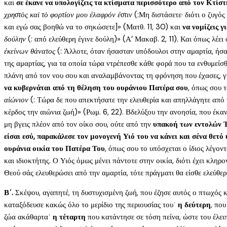
και
σε έκανε να υπολογίζεις τα κτίσματα περισσότερο από τον Κτίσ
χρηστὸς καὶ τὸ φορτίον μου ἐλαφρόν ἐστιν
(:Μη διστάσετε· διότι ο ζυγό
και εγώ σας βοηθώ να το σηκώσετε]» (Ματθ. 11, 30) και
να νομίζεις γ
δούλην
(: από ελεύθερη έγινε δούλη)» (Α’ Μακαβ. 2, 11). Και όπως λέει
ἐκείνων θάνατος
(: Άλλοτε, όταν ήσασταν υπόδουλοι στην αμαρτία, ήσασ
της αμαρτίας, για τα οποία τώρα ντρέπεσθε κάθε φορά που τα ενθυμείσ
πλάνη από τον νου σου και αναλαμβάνοντας τη φρόνηση που έχασες, 
να κυβερνάται από τη θέληση του ουράνιου Πατέρα σου
, όπως σου τ
αἰώνιον
(: Τώρα δε που απεκτήσατε την ελευθερία και απηλλάγητε από 
κέρδος την αιώνια ζωή)» (Ρωμ. 6, 22). Βδελύξου την ανοησία, που έκ
μη βγεις πλέον από τον οίκο σου, ούτε από την
υπακοή των εντολών 
είσαι εσύ, παρακάλεσε τον μονογενή Υιό του να κάνει και σένα θετό 
ουράνια οικία του Πατέρα Του
, όπως σου το υπόσχεται ο ίδιος λέγοντ
και ιδιοκτήτης. Ο Υιός όμως μένει πάντοτε στην οικία, διότι έχει κλη
Θεού σάς ελευθερώσει από την αμαρτία, τότε πράγματι θα είσθε ελεύθερο
Β΄.
Σκέψου, αγαπητέ, τη δυστυχισμένη ζωή, που έζησε αυτός ο πτωχός κ
καταξόδευσε κακώς όλο το μερίδιο της περιουσίας του˙
η δεύτερη
, πο
ζώα ακάθαρτα˙
η τέταρτη
που κατάντησε σε τόση πείνα, ώστε του έλει