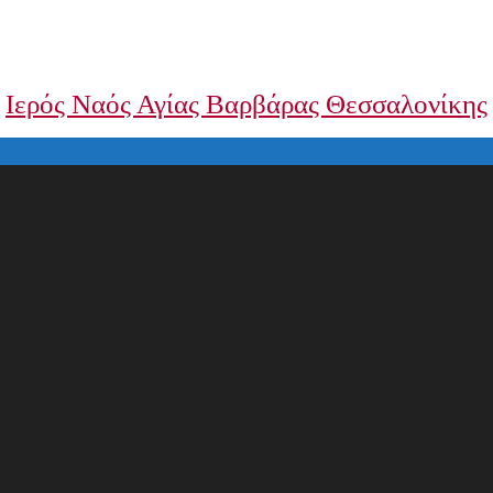
Ιερός Ναός Αγίας Βαρβάρας Θεσσαλονίκης