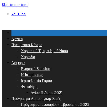
Skip to content
YouTube
Αρχική
Πνευματικό Κέντρο
Χορευτικό Τμήμα Ιερού Ναού
Χορωδία
Διάφορα
Ενοριακό Συσσίτιο
Η Ιστορία μας
Ιεροτελεστία Γάμου
Φωτοθήκη
Αγίου Παϊσίου 2021
Πρόγραμμα Λειτουργικής Ζωής
Πρόγραμμα Ιανουαρίου Φεβρουαρίου 2023