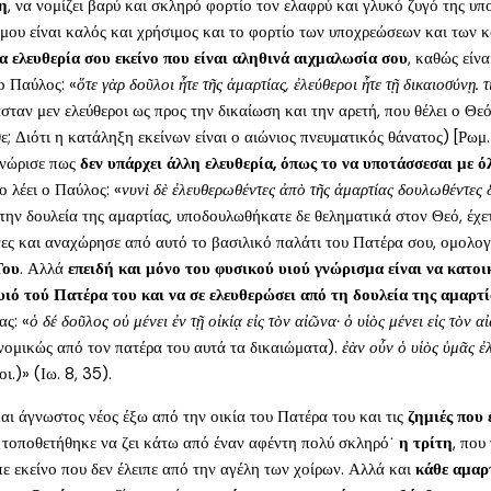
τη
, να νομίζει βαρύ και σκληρό φορτίο τον ελαφρύ και γλυκό ζυγό της υ
ς μου είναι καλός και χρήσιμος και το φορτίο των υποχρεώσεων και των 
ια ελευθερία σου εκείνο που είναι αληθινά αιχμαλωσία σου
, καθώς είν
 ο Παύλος: «
ὅτε γὰρ δοῦλοι ἦτε τῆς ἁμαρτίας, ἐλεύθεροι ἦτε τῇ δικαιοσύνῃ. 
ταν μεν ελεύθεροι ως προς την δικαίωση και την αρετή, που θέλει ο Θεό
θε; Διότι η κατάληξη εκείνων είναι ο αιώνιος πνευματικός θάνατος) [Ρω
γνώρισε πως
δεν υπάρχει άλλη ελευθερία, όπως το να υποτάσσεσαι με ό
ο λέει ο Παύλος: «
νυνὶ δὲ ἐλευθερωθέντες ἀπὸ τῆς ἁμαρτίας δουλωθέντες 
την δουλεία της αμαρτίας, υποδουλωθήκατε δε θεληματικά στον Θεό, έχε
ανες και αναχώρησε από αυτό το βασιλικό παλάτι του Πατέρα σου, ομολο
Του
. Αλλά
επειδή και μόνο του φυσικού υιού γνώρισμα είναι να κατοι
υιό τού Πατέρα του και να σε ελευθερώσει από τη δουλεία της αμαρτία
ας: «
ὁ δέ δοῦλος οὐ μένει ἐν τῇ οἰκίᾳ εἰς τὸν αἰῶνα· ὁ υἱὸς μένει εἰς τὸν α
ρονομικώς από τον πατέρα του αυτά τα δικαιώματα).
ἐὰν οὖν ὁ υἱὸς ὑμᾶς ἐ
ι.)» (Ιω. 8, 35).
αι άγνωστος νέος έξω από την οικία του Πατέρα του και τις
ζημιές που 
υ τοποθετήθηκε να ζει κάτω από έναν αφέντη πολύ σκληρό˙
η τρίτη
, που
πε εκείνο που δεν έλειπε από την αγέλη των χοίρων. Αλλά και
κάθε αμαρτ