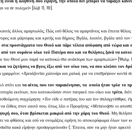
τή είναι η αληθινή σου ειρήνη, την οποία δεν μπορεί να ταράξει κανέ
και να σε πολεμεί
» [Ιώβ 11, 19].
κανείς άλλος αμαρτωλός; Πώς εσύ θέλεις να αμαρτάνεις και έπειτα θέλεις 
ρος και μάρτυρας και κριτής και δήμιος; Βγάλε, λοιπόν, βγάλε από τον 
 στα προστάγματα του Θεού και πάρε τέλεια απόφαση από τώρα και στ
ά από τον ουράνιο οίκο τού Πατέρα σου και να θελήσεις ξανά να κατ
ίκο του Θεού μου παρά να κατοικώ στα ανάκτορα των αμαρτωλών
» [Ψαλμ. 
ι να ζητήσεις να βγεις έξω από τον οίκο του, να σου κλείσει τον δρόμ
ι γραμμένο: «
Χρειάζονται χαλινάρι και χαλκά, για να επιστρέψουν κοντά σ
κό σπίτι και
τα αίτια, που τον παρακίνησαν, τα οποία ήταν τρία
·
το π
 ευτυχία εκείνων, που κατοικούσαν στον πατρικό του οίκο και
τρίτο
, διό
 ποθούμενη συγχώρηση· «
Τον είδε ο πατέρας του και τον σπλαγχνίσθηκε, έτ
 να έλθεις στον εαυτό σου, όπως λέει ο Προφήτης: «
Μετανοήστε οι αποστά
 ψυχή σου, όταν βρίσκεται μακριά από την χάρη του Θεού
. Μη θελήσει
ύτε να φθάσεις και εσύ να ονομάζεις ειρήνη το αποκορύφωμα όλων των κα
οσαῦτα κακὰ εἰρήνην προσαγορεύουσιν
(: Έπειτα, σαν να μην ήταν αρκετό