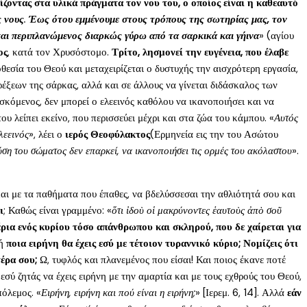
ίζοντας στα υλικά πράγματα τον νου του, ο οποίος είναι η καθεαυτό
ς νους
.
Έως ότου εμμένουμε στους τρόπους της σωτηρίας μας, τον
αι περιπλανώμενος διαρκώς γύρω από τα σαρκικά και γήινα
» (αγίου
ος
, κατά τον Χρυσόστομο.
Τρίτο, λησμονεί την ευγένεια, που έλαβε
θεσία του Θεού και μεταχειρίζεται ο δυστυχής την αισχρότερη εργασία,
έξεων της σάρκας, αλλά και σε άλλους να γίνεται διδάσκαλος των
ρισκόμενος, δεν μπορεί ο ελεεινός καθόλου να ικανοποιήσει και να
ου λείπει εκείνο, που περισσεύει μέχρι και στα ζώα του κάμπου. «
Αυτός
λεεινός
», λέει ο
ιερός Θεοφύλακτος
(Ερμηνεία εις την του Ασώτου
φύση του σώματος δεν επαρκεί, να ικανοποιήσει τις ορμές του ακόλαστου
».
α και με τα παθήματα που έπαθες, να βδελύσσεσαι την αθλιότητά σου και
ι
; Καθώς είναι γραμμένο: «
ὅτι ἰδοὺ οἱ μακρύνοντες ἑαυτοὺς ἀπὸ σοῦ
έρια ενός κυρίου τόσο απάνθρωπου και σκληρού, που δε χαίρεται για
 ή
ποια ειρήνη θα έχεις εσύ με τέτοιον τυραννικό κύριο;
Νομίζεις ότι
έρα σου;
Ω, τυφλός και πλανεμένος που είσαι! Και ποιος έκανε ποτέ
ν εσύ ζητάς να έχεις ειρήνη με την αμαρτία και με τους εχθρούς του Θεού,
πόλεμος. «
Ειρήνη, ειρήνη και πού είναι η ειρήνη;
» [Ιερεμ. 6, 14]. Αλλά
εάν