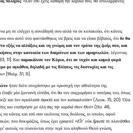
νας πόλεμος
· «
Εάν εσύ έχεις καθαρή την καρδιά σου, θα απολαμβάνεις
να μη σε ελέγχει η συνείδησή σου αλλά να σε κολακεύει, ότι κάνεις
νου σου αυτό που φαντάσθηκες να βρεις και να είσαι βέβαιος, ότι
δε θα
ο εξής να αλλάξεις και τη γνώμη και τον τρόπο της ζωής σου, και
οικήσεις στην κατοικία των δαιμόνων και των αμαρτωλών
, λέγοντας
83, 11]. Και
παρακάλεσε τον Κύριο, ότι αν τυχόν και καμιά φορά
ο με αγκάθια, δηλαδή με τις θλίψεις, τις δυστυχίες και τις
ου
» [Ψαλμ. 31, 9].
ρώτο
ήταν διότι στοχάστηκε με προσοχή την αθλιότητα της
τι έλαβε μία ζωντανή ελπίδα, ότι θα τον συγχωρήσει ο πατέρας του, όπως
ρεξε και τον αγκάλιασε σφικτά και τον καταφιλούσε
» (Λουκ. 15, 20). Όλα
τες και επιστρέψτε με όλη σας την καρδιά στον Θεό
» (Ησ. 46,
ς να κάνεις και εσύ σαν εκείνους τους δούλους, οι οποίοι, αφού
κών, που δοκιμάζεις, όπως έχει γραφτεί: «
Εἶτ᾿ οὐκ ἤρκεσε τὸ πλανᾶσθαι
 γι’ αυτούς να πλανώνται στην περί του αληθινού Θεού γνώση,