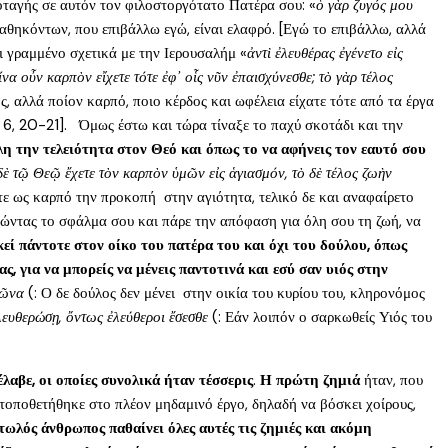
ποταγής σε αυτόν τον φιλοστοργότατο Πατέρα σου: «
ὁ γὰρ ζυγός μου
καθηκόντων, που επιβάλλω εγώ, είναι ελαφρό. [Εγώ το επιβάλλω, αλλά
αι γραμμένο σχετικά με την Ιερουσαλήμ «
ἀντὶ ἐλευθέρας ἐγένετο εἰς
τίνα οὖν καρπὸν εἴχετε τότε ἐφ᾿ οἷς νῦν ἐπαισχύνεσθε; τὸ γὰρ τέλος
ς, αλλά ποίον καρπό, ποιο κέρδος και ωφέλεια είχατε τότε από τα έργα
μ. 6, 20-21]. Όμως έστω και τώρα τίναξε το παχύ σκοτάδι και την
λη την τελειότητα στον Θεό και όπως το να αφήνεις τον εαυτό σου
δὲ τῷ Θεῷ ἔχετε τὸν καρπὸν ὑμῶν εἰς ἁγιασμόν, τὸ δὲ τέλος ζωὴν
τε ως καρπό την προκοπή στην αγιότητα, τελικό δε και αναφαίρετο
γώντας το σφάλμα σου και πάρε την απόφαση για όλη σου τη ζωή, να
κεί πάντοτε στον οίκο του πατέρα του και όχι του δούλου, όπως
ς, για να μπορείς να μένεις παντοτινά και εσύ σαν υιός στην
ἰῶνα
(: Ο δε δούλος δεν μένει στην οικία του κυρίου του, κληρονόμος
λευθερώσῃ, ὄντως ἐλεύθεροι ἔσεσθε
(: Εάν λοιπόν ο σαρκωθείς Υιός του
έλαβε, οι οποίες συνολικά ήταν τέσσερις
.
Η πρώτη ζημιά
ήταν, που
 τοποθετήθηκε στο πλέον μηδαμινό έργο, δηλαδή να βόσκει χοίρους,
ωλός άνθρωπος παθαίνει όλες αυτές τις ζημιές και ακόμη