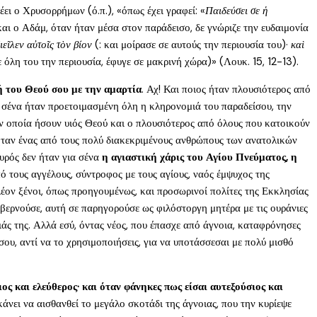
έει ο Χρυσορρήμων (ό.π.), «όπως έχει γραφεί: «
Παιδεύσει σε ἡ
 και ο Αδάμ, όταν ήταν μέσα στον παράδεισο, δε γνώριζε την ευδαιμονία
διεῖλεν αὐτοῖς τὸν βίον
(: και μοίρασε σε αυτούς την περιουσία του)·
καὶ
ε όλη του την περιουσία, έφυγε σε μακρινή χώρα)» (Λουκ. 15, 12-13).
ή του Θεού σου με την αμαρτία
. Αχ! Και ποιος ήταν πλουσιότερος από
ια σένα ήταν προετοιμασμένη όλη η κληρονομιά του παραδείσου, την
την οποία ήσουν υιός Θεού και ο πλουσιότερος από όλους που κατοικούν
 ήταν ένας από τους πολύ διακεκριμένους ανθρώπους των ανατολικών
αυρός δεν ήταν για σένα
η αγιαστική χάρις του Αγίου Πνεύματος, η
 τους αγγέλους, σύντροφος με τους αγίους, ναός έμψυχος της
λέον ξένοι, όπως προηγουμένως, και προσωρινοί πολίτες της Εκκλησίας
κυβερνούσε, αυτή σε παρηγορούσε ως φιλόστοργη μητέρα με τις ουράνιες
ιάς της. Αλλά εσύ, όντας νέος, που έπασχε από άγνοια, καταφρόνησες
ς σου, αντί να το χρησιμοποιήσεις, για να υποτάσσεσαι με πολύ μισθό
ος και ελεύθερος· και όταν φάνηκες πως είσαι αυτεξούσιος και
κάνει να αισθανθεί το μεγάλο σκοτάδι της άγνοιας, που την κυρίεψε