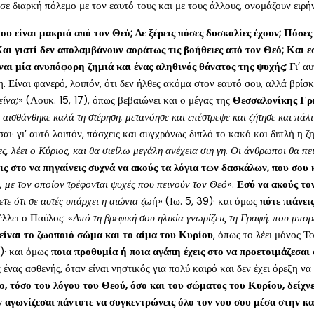
σε διαρκή πόλεμο με τον εαυτό τους και με τους άλλους, ονομάζουν ειρήνη
ου είναι μακριά από τον Θεό; Δε ξέρεις πόσες δυσκολίες έχουν; Πόσε
ι γιατί δεν απολαμβάνουν αοράτως τις βοήθειες από τον Θεό; Και εσύ 
ναι μία ανυπόφορη ζημιά και ένας αληθινός θάνατος της ψυχής;
Γι’ α
 Είναι φανερό, λοιπόν, ότι δεν ήλθες ακόμα στον εαυτό σου, αλλά βρίσκε
είνα;
» (Λουκ. 15, 17), όπως βεβαιώνει και ο μέγας της
Θεσσαλονίκης Γρ
 αισθάνθηκε καλά τη στέρηση, μετανόησε και επέστρεψε και ζήτησε και πάλι
αι· γι’ αυτό λοιπόν, πάσχεις και συγχρόνως διπλό το κακό και διπλή η ζη
ς, λέει ο Κύριος, και θα στείλω μεγάλη ανέχεια στη γη. Οι άνθρωποι θα πε
εις στο να πηγαίνεις συχνά να ακούς τα λόγια των δασκάλων, που σου 
 με τον οποίον τρέφονται ψυχές που πεινούν τον Θεό
».
Εσύ να ακούς τον
ύετε ότι σε αυτές υπάρχει η αιώνια ζω
ή» (Ιω. 5, 39)· και όμως
πότε πιάνει
λλει ο Παύλος: «
Από τη βρεφική σου ηλικία γνωρίζεις τη Γραφή, που μπορ
είναι το ζωοποιό σώμα και το αίμα του Κυρίου
, όπως το λέει μόνος Το
1)· και όμως
ποια προθυμία ή ποια αγάπη έχεις στο να προετοιμάζεσαι 
ένας ασθενής, όταν είναι νηστικός για πολύ καιρό και δεν έχει όρεξη να φ
ο, τόσο του λόγου του Θεού, όσο και του σώματος του Κυρίου, δείχνε
ν αγωνίζεσαι πάντοτε να συγκεντρώνεις όλο τον νου σου μέσα στην καρ