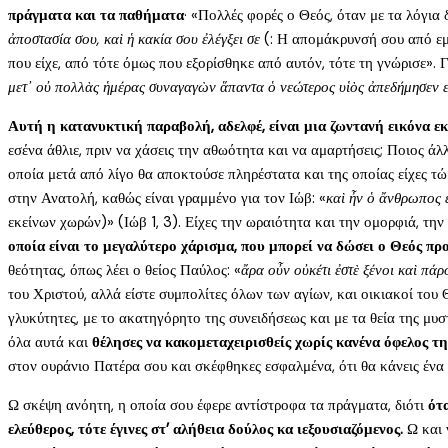
πράγματα και τα παθήματα
· «Πολλές φορές ο Θεός, όταν με τα λόγια 
ἀποστασία σου, καὶ ἡ κακία σου ἐλέγξει σε
(: Η απομάκρυνσή σου από εμέν
που είχε, από τότε όμως που εξορίσθηκε από αυτόν, τότε τη γνώρισε». Γι
μετ᾿ οὐ πολλὰς ἡμέρας συναγαγὼν ἅπαντα ὁ νεώτερος υἱὸς ἀπεδήμησεν 
Αυτή η κατανυκτική παραβολή, αδελφέ, είναι μια ζωντανή εικόνα ε
εσένα άθλιε, πριν να χάσεις την αθωότητα και να αμαρτήσεις; Ποιος ά
οποία μετά από λίγο θα αποκτούσε πληρέστατα και της οποίας είχες τώ
στην Ανατολή, καθώς είναι γραμμένο για τον Ιώβ: «
καὶ ἦν ὁ ἄνθρωπος 
εκείνων χωρών)» (Ιώβ 1, 3). Είχες την ωραιότητα και την ομορφιά, τη
οποία είναι το μεγαλύτερο χάρισμα, που μπορεί να δώσει ο Θεός πρ
θεότητας, όπως λέει ο θείος Παύλος: «
ἄρα οὖν οὐκέτι ἐστὲ ξένοι καὶ πάρ
του Χριστού, αλλά είστε συμπολίτες όλων των αγίων, και οικιακοί του 
γλυκύτητες, με το ακατηγόρητο της συνειδήσεως και με τα θεία της μυσ
όλα αυτά και
θέλησες να κακομεταχειρισθείς χωρίς κανένα όφελος τη
στον ουράνιο Πατέρα σου και σκέφθηκες εσφαλμένα, ότι θα κάνεις ένα
Ω σκέψη ανόητη, η οποία σου έφερε αντίστροφα τα πράγματα, διότι
ότ
ελεύθερος, τότε έγινες στ’ αλήθεια δούλος κα ιεξουσιαζόμενος.
Ω και ν