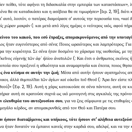
δεν πείθει, τότε αφήνει τη διδασκαλία στην εμπειρία των καταστάσεων», λ
α θα σε καταδικάσει και η ασέβεια θα σε τιμωρήσει» [Ιερ. 2, 19], διότι
’ αυτό, λοιπόν, ο πατέρας διαμοίρασε σ’ αυτούς την περιουσία του, «
καὶ 
εἰς χώραν μακράν
(: και μετά από λίγες ημέρες ο νεότερος υιός, αφού πήρ
κείνου του κακού, που εσύ έπραξες, απομακρυνόμενος από την υποταγ
λλος ήταν ευγενέστερος από σένα; Ποιος ωραιότερος και λαμπρότερος; Γ
ρα την κυριότητα. Σε σένα ήταν δοσμένο το χάρισμα της υιοθεσίας, με 
ἐκεῖνος εὐγενὴς τῶν ἀφ᾿ ἡλίου ἀνατολῶν
(: Και έτσι ο άνθρωπος εκείνος
ν οποία σου προξενεί η αθωότητα και αναμαρτησία και έπειτα, ποιος θησ
ος ένα κτίσμα σε αυτήν την ζωή
; Μέσα από αυτήν ήσουν αγαπημένος από
οικοι, ἀλλὰ συμπολῖται τῶν ἁγίων καὶ οἰκεῖοι τοῦ Θεοῦ
(: Άρα δεν είστε π
Θεού)» (Εφ. 2, 19). Αυτή η χάρις κατοικούσε σε σένα πάντοτε, αυτή σε 
τήρια· αυτή σε κρατούσε συχνά ως υιό μονογενή στις αγκαλιές της πρόνο
ν ελευθερία του αυτεξουσίου σου
, για να ζεις σύμφωνα με τις επιθυμίε
 μεγάλο κέρδος, αν απομακρυνθείς από τον Θεό και Πατέρα σου.
αν ήσουν διαταζόμενος και υπήκοος, τότε ήσουν στ’ αλήθεια αυτεξούσι
α ήταν δυνατόν να έμπαινε κανείς στην καρδιά σου, αδελφέ, και να την 