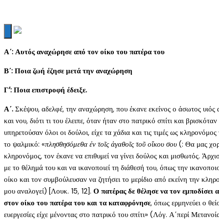
Α΄: Αυτός αναχώρησε από τον οίκο του πατέρα του
Β΄: Ποια ζωή έζησε μετά την αναχώρηση
Γ’: Ποια επιστροφή έδειξε.
Α΄.
Σκέψου, αδελφέ, την αναχώρηση, που έκανε εκείνος ο άσωτος υιός α
και νου, διότι τι του έλειπε, όταν ήταν στο πατρικό σπίτι και βρισκό
υπηρετούσαν όλοι οι δούλοι, είχε τα χάδια και τις τιμές ως κληρονόμο
το ψαλμικό: «
πλησθησόμεθα ἐν τοῖς ἀγαθοῖς τοῦ οἴκου σου
(: Θα μας χορ
κληρονόμος, τον έκανε να επιθυμεί να γίνει δούλος και μισθωτός. Άρχι
με το θέλημά του και να ικανοποιεί τη διάθεσή του, όπως την ικανοποι
οίκο και τον συμβούλευσαν να ζητήσει το μερίδιο από εκείνη την κλη
μου αναλογεί) [Λουκ. 15, 12].
Ο πατέρας δε θέλησε να τον εμποδίσει 
στον οίκο του πατέρα του και τα καταφρόνησε
, όπως ερμηνεύει ο θε
ευεργεσίες είχε μένοντας στο πατρικό του σπίτι» (Λόγ. Α΄περί Μετανοί