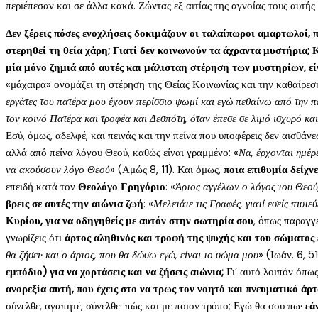
περιέπεσαν και σε άλλα κακά. Ζώντας εξ αιτίας της αγνοίας τους αυτής 
Δεν ξέρεις πόσες ενοχλήσεις δοκιμάζουν οι ταλαίπωροι αμαρτωλοί, π
στερηθεί τη θεία χάρη;
Γιατί δεν κοινωνούν τα άχραντα μυστήρια; Κα
μία μόνο ζημιά από αυτές και μάλισταη στέρηση των μυστηρίων, εί
«μάχαιρα» ονομάζει τη στέρηση της Θείας Κοινωνίας και την καθαίρεση.
εργάτες του πατέρα μου έχουν περίσσιο ψωμί και εγώ πεθαίνω από την π
τον κοινό Πατέρα και τροφέα και Δεσπότη, όταν έπεσε σε λιμό ισχυρό και
Εσύ, όμως, αδελφέ, και πεινάς και την πείνα που υποφέρεις δεν αισθάνεσ
αλλά από πείνα λόγου Θεού, καθώς είναι γραμμένο: «
Να, έρχονται ημέρε
να ακούσουν λόγο Θεού
» (Αμώς 8, 11). Και όμως,
ποια επιθυμία δείχν
επειδή κατά τον
Θεολόγο Γρηγόριο
: «
Άρτος αγγέλων ο λόγος του Θεού,
βρεις σε αυτές την αιώνια ζωή
: «
Μελετάτε τις Γραφές, γιατί εσείς πιστε
Κυρίου, για να οδηγηθείς με αυτόν στην σωτηρία σου
, όπως παραγγέ
γνωρίζεις ότι
άρτος αληθινός και τροφή της ψυχής και του σώματος 
θα ζήσει· και ο άρτος, που θα δώσω εγώ, είναι το σώμα μου
» (Ιωάν. 6, 5
εμπόδιο) για να χορτάσεις και να ζήσεις αιώνια;
Γι’ αυτό λοιπόν όπως 
ανορεξία αυτή, που έχεις στο να τρως τον νοητό και πνευματικό άρτ
σύνελθε, αγαπητέ, σύνελθε· πώς και με ποιον τρόπο; Εγώ θα σου πω·
εά