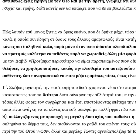
αντιθέτως έχεις ειρήνη με τον Θεό και με την αρετή, γνώριζε ότι αυ
ησυχία και ειρήνη, διότι κανείς δεν θα υπάρξει, που να σε επιβουλεύεται 
Πώς λοιπόν εσύ μόνος ζητείς να βρεις εκείνο, που δε βρήκε μέχρι τώρα 
καλά, η οποία συνείδηση σε όλους τους άλλους αμαρτωλούς είναι κατήγο
κάνεις ποτέ αληθινό καλό, παρά μόνο όταν υποτάσσεσαι ολωσδιόλου
να προτιμάς καλύτερα να πεθάνεις παρά να χωρισθείς άλλη μία φορ
με τον Δαβίδ: «
Προτίμησα περισσότερο να είμαι παραπεταμένος στον ο
θελήσεις να χρησιμοποιήσεις κακώς την ελευθερία του αυτεξουσίου κα
ασθένειες, ώστε αναγκαστικά να επιστρέψεις αμέσως πίσω
, όπως είνα
Γ΄.
Σκέψου, αγαπητέ, την επιστροφή του δυστυχισμένου νέου στο πατρι
καταστάσεώς του·
το δεύτερο
διότι σύγκρινε την αθλιότητά του με την
τόσες άλλες φορές τον συγχώρησε· και έτσι επιστρέφοντας επέτυχε την
αυτά είναι ανάγκη να τα κάνεις και εσύ, αδελφέ, με πολλή φροντίδα και
8),
συλλογιζόμενος με προσοχή τη μεγάλη δυστυχία, που παθαίνει η
σκληρύνει το δέρμα τους, δεν αισθάνονται το ραβδί του αφέντη τους· ο
περὶ τὴν τοῦ Θεοῦ γνῶσιν, ἀλλὰ καὶ μεγάλῳ ζῶντες ἀγνοίαςπολέμῳ τὰ τ