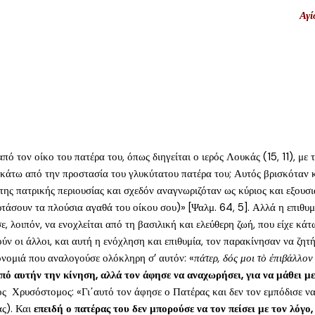
Αγί
πό τον οίκο του πατέρα του, όπως διηγείται ο ιερός Λουκάς (15, 11), μ
ταν κάτω από την προστασία του γλυκύτατου πατέρα του; Αυτός βρισκόταν κ
ς της πατρικής περιουσίας και σχεδόν αναγνωριζόταν ως κύριος και εξουσ
τάσουν τα πλούσια αγαθά του οίκου σου)» [Ψαλμ. 64, 5]. Αλλά η επιθυμί
σε, λοιπόν, να ενοχλείται από τη βασιλική και ελεύθερη ζωή, που είχε κά
ούν οι άλλοι, και αυτή η ενόχληση και επιθυμία, τον παρακίνησαν να ζη
ρονομιά που αναλογούσε ολόκληρη σ’ αυτόν: «
πάτερ, δός μοι τὸ ἐπιβάλλον
από αυτήν την κίνηση, αλλά τον άφησε να αναχωρήσει, για να μάθει μ
ίος Χρυσόστομος: «Γι΄αυτό τον άφησε ο Πατέρας και δεν τον εμπόδισε να 
ας). Και
επειδή ο πατέρας του δεν μπορούσε να τον πείσει με τον λόγο,