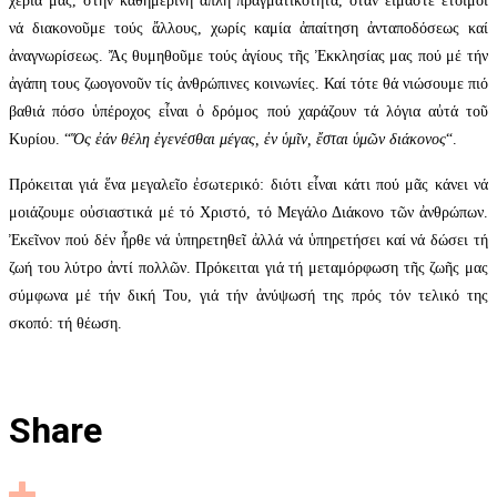
χέρια μας, στήν καθημερινή ἁπλή πραγματικότητα, ὅταν εἴμαστε ἕτοιμοι
νά διακονοῦμε τούς ἄλλους, χωρίς καμία ἀπαίτηση ἀνταποδόσεως καί
ἀναγνωρίσεως. Ἄς θυμηθοῦμε τούς ἁγίους τῆς Ἐκκλησίας μας πού μέ τήν
ἀγάπη τους ζωογονοῦν τίς ἀνθρώπινες κοινωνίες. Καί τότε θά νιώσουμε πιό
βαθιά πόσο ὑπέροχος εἶναι ὁ δρόμος πού χαράζουν τά λόγια αὐτά τοῦ
Κυρίου. “
Ὅς ἐάν θέλη ἐγενέσθαι μέγας, ἐν ὑμῖν, ἔσται ὑμῶν διάκονος
“.
Πρόκειται γιά ἕνα μεγαλεῖο ἐσωτερικό: διότι εἶναι κάτι πού μᾶς κάνει νά
μοιάζουμε οὐσιαστικά μέ τό Χριστό, τό Μεγάλο Διάκονο τῶν ἀνθρώπων.
Ἐκεῖνον πού δέν ἦρθε νά ὑπηρετηθεῖ ἀλλά νά ὑπηρετήσει καί νά δώσει τή
ζωή του λύτρο ἀντί πολλῶν. Πρόκειται γιά τή μεταμόρφωση τῆς ζωῆς μας
σύμφωνα μέ τήν δική Του, γιά τήν ἀνύψωσή της πρός τόν τελικό της
σκοπό: τή θέωση.
Share