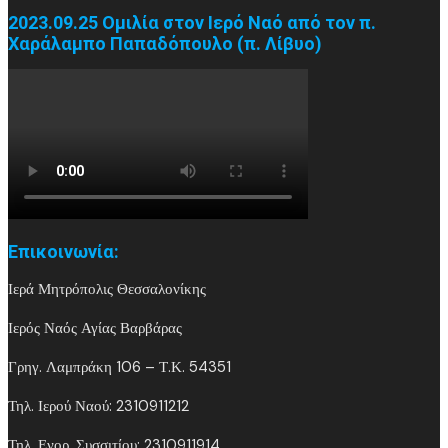
2023.09.25 Ομιλία στον Ιερό Ναό από τον π.
Χαράλαμπο Παπαδόπουλο (π. Λίβυο)
Επικοινωνία:
Ιερά Μητρόπολις Θεσσαλονίκης
Ιερός Ναός Αγίας Βαρβάρας
Γρηγ. Λαμπράκη 106 – Τ.Κ. 54351
Τηλ. Ιερού Ναού: 2310911212
Τηλ. Ενορ. Συσσιτίου: 2310911914