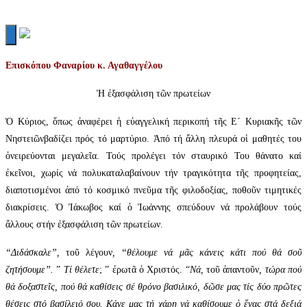
Επισκόπου Φαναρίου κ. Αγαθαγγέλου
Ἡ ἐξασφάλιση τῶν πρωτείων
Ὁ Κύριος, ὅπως ἀναφέρει ἡ εὐαγγελική περικοπή τῆς Ε´ Κυριακῆς τῶν
Νηστειῶν
βαδίζει πρός τό μαρτύριο. Ἀπό τή ἄλλη πλευρά οἱ μαθητές του
ὀνειρεύονται μεγαλεῖα. Τούς προλέγει τόν σταυρικό Του θάνατο καί
ἐκεῖνοι, χωρίς νά πολυκαταλαβαίνουν τήν τραγικότητα τῆς προφητείας,
διαποτισμένοι ἀπό τό κοσμικό πνεῦμα τῆς φιλοδοξίας, ποθοῦν τιμητικές
διακρίσεις. Ὁ Ἰάκωβος καί ὁ Ἰωάννης σπεύδουν νά προλάβουν τούς
ἄλλους στήν ἐξασφάλιση τῶν πρωτείων.
“Διδάσκαλε”,
τοῦ λέγουν
, “θέλουμε νά μᾶς κάνεις κάτι πού θά σοῦ
ζητήσουμε”.
”
Τί θέλετε
; ” ἐρωτᾶ ὁ Χριστός. “
Νά,
τοῦ ἀπαντοῦν
, τώρα πού
θά δοξαστεῖς, πού θά καθίσεις σέ θρόνο βασιλικό, δῶσε μας τίς δύο πρῶτες
θέσεις στό βασίλειό σου. Κάνε μας τή χάρη νά καθίσουμε ὁ ἕνας στά δεξιά