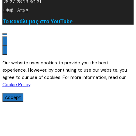
26
27
28
29
30
31
« Φεβ
Απρ »
Το κανάλι μας στο YouTube
Our website uses cookies to provide you the best
experience. However, by continuing to use our website, you
agree to our use of cookies. For more information, read our
Cookie Policy
.
Accept