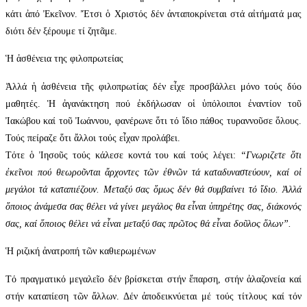
κάτι ἀπό Ἐκεῖνον. Ἔτσι ὁ Χριστός δέν ἀνταποκρίνεται στά αἰτήματά μας
διότι δέν ξέρουμε τί ζητᾶμε.
Ἡ ἀσθένεια της φιλοπρωτείας
Ἀλλά ἡ ἀσθένεια τῆς φιλοπρωτίας δέν εἶχε προσβάλλει μόνο τούς δύο
μαθητές. Ἡ ἀγανάκτηση πού ἐκδήλωσαν οἱ ὑπόλοιποι ἐναντίον τοῦ
Ἰακώβου καί τοῦ Ἰωάννου, φανέρωνε ὅτι τό ἴδιο πάθος τυραννοῦσε ὅλους.
Τούς πείραζε ὅτι ἄλλοι τούς εἶχαν προλάβει.
Τότε ὁ Ἰησοῦς τούς κάλεσε κοντά του καί τούς λέγει:
“Γνωριζετε ὅτι
ἐκεῖνοι πού θεωροῦνται ἄρχοντες τῶν ἐθνῶν τά καταδυναστεύουν, καί οἱ
μεγάλοι τά καταπιέζουν. Μεταξύ σας ὅμως δέν θά συμβαίνει τό ἴδιο. Ἀλλά
ὅποιος ἀνάμεσα σας θέλει νά γίνει μεγάλος θα εἶναι ὑπηρέτης σας, διάκονός
σας, καί ὅποιος θέλει νά εἶναι μεταξύ σας πρῶτος θά εἶναι δοῦλος ὅλων”.
Ἡ ριζική ἀνατροπή τῶν καθιερωμένων
Τό πραγματικό μεγαλεῖο δέν βρίσκεται στήν ἔπαρση, στήν ἀλαζονεία καί
στήν καταπίεση τῶν ἄλλων. Δέν ἀποδεικνύεται μέ τούς τίτλους καί τόν