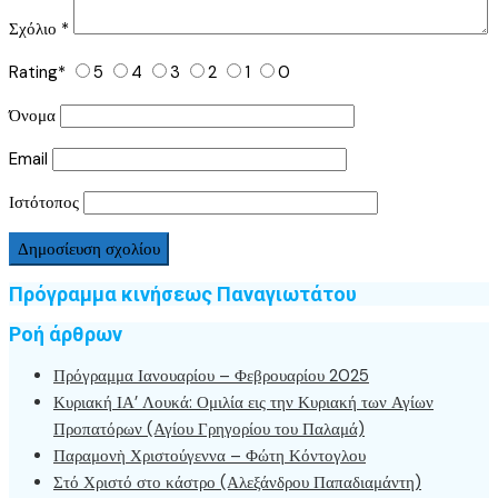
Σχόλιο
*
Rating
*
5
4
3
2
1
0
Όνομα
Email
Ιστότοπος
Πρόγραμμα κινήσεως Παναγιωτάτου
Ροή άρθρων
Πρόγραμμα Ιανουαρίου – Φεβρουαρίου 2025
Κυριακή ΙΑ’ Λουκά: Ομιλία εις την Κυριακή των Αγίων
Προπατόρων (Αγίου Γρηγορίου του Παλαμά)
Παραμονὴ Χριστούγεννα – Φώτη Κόντογλου
Στό Χριστό στο κάστρο (Αλεξάνδρου Παπαδιαμάντη)