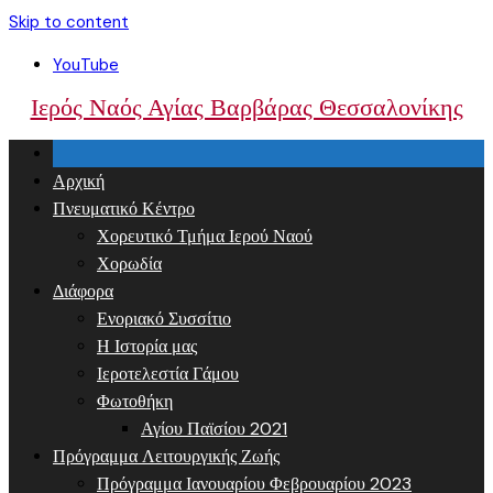
Skip to content
YouTube
Ιερός Ναός Αγίας Βαρβάρας Θεσσαλονίκης
Αρχική
Πνευματικό Κέντρο
Χορευτικό Τμήμα Ιερού Ναού
Χορωδία
Διάφορα
Ενοριακό Συσσίτιο
Η Ιστορία μας
Ιεροτελεστία Γάμου
Φωτοθήκη
Αγίου Παϊσίου 2021
Πρόγραμμα Λειτουργικής Ζωής
Πρόγραμμα Ιανουαρίου Φεβρουαρίου 2023