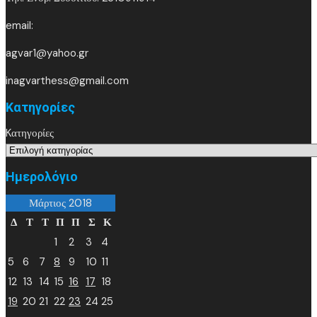
email:
agvar1@yahoo.gr
inagvarthess@gmail.com
Kατηγορίες
Kατηγορίες
Ημερολόγιο
Μάρτιος 2018
Δ
Τ
Τ
Π
Π
Σ
Κ
1
2
3
4
5
6
7
8
9
10
11
12
13
14
15
16
17
18
19
20
21
22
23
24
25