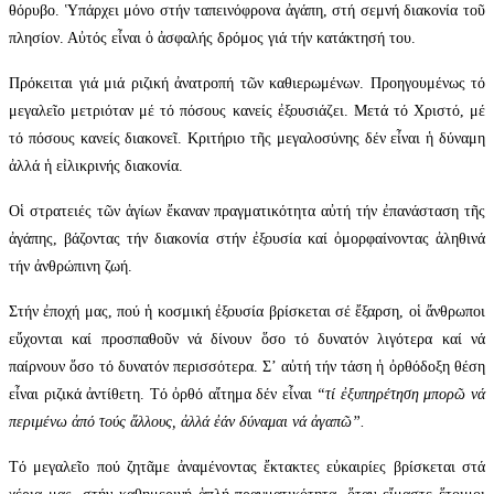
θόρυβο. Ὑπάρχει μόνο στήν ταπεινόφρονα ἀγάπη, στή σεμνή διακονία τοῦ
πλησίον. Αὐτός εἶναι ὁ ἀσφαλής δρόμος γιά τήν κατάκτησή του.
Πρόκειται γιά μιά ριζική ἀνατροπή τῶν καθιερωμένων. Προηγουμένως τό
μεγαλεῖο μετριόταν μέ τό πόσους κανείς ἐξουσιάζει. Μετά τό Χριστό, μέ
τό πόσους κανείς διακονεῖ. Κριτήριο τῆς μεγαλοσύνης δέν εἶναι ἡ δύναμη
ἀλλά ἡ εἰλικρινής διακονία.
Οἱ στρατειές τῶν ἁγίων ἔκαναν πραγματικότητα αὐτή τήν ἐπανάσταση τῆς
ἀγάπης, βάζοντας τήν διακονία στήν ἐξουσία καί ὀμορφαίνοντας ἀληθινά
τήν ἀνθρώπινη ζωή.
Στήν ἐποχή μας, πού ἡ κοσμική ἐξουσία βρίσκεται σέ ἔξαρση, οἱ ἄνθρωποι
εὔχονται καί προσπαθοῦν νά δίνουν ὅσο τό δυνατόν λιγότερα καί νά
παίρνουν ὅσο τό δυνατόν περισσότερα. Σ’ αὐτή τήν τάση ἡ ὀρθόδοξη θέση
εἶναι ριζικά ἀντίθετη. Τό ὀρθό αἴτημα δέν εἶναι
“τί ἐξυπηρέτηση μπορῶ νά
περιμένω ἀπό τούς ἄλλους, ἀλλά ἐάν δύναμαι νά ἀγαπῶ”.
Τό μεγαλεῖο πού ζητᾶμε ἀναμένοντας ἔκτακτες εὐκαιρίες βρίσκεται στά