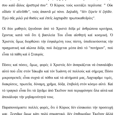
σου καίὁ ἄλλος ἀριστερά σου”.
Ὁ Κύριος τούς κοιτάζει περίλυπα:
” Οὐκ
οἴδατε τί αἰτεῖσθε
“, τούς ἀπαντᾶ μέ πόνο. Δηλαδή,
“δέν ξέρετε τί ζητᾶτε.
Ἐγώ σᾶς μιλῶ γιά θυσίες καί ἐσεῖς λαχταρᾶτε πρωτοκαθεδρίες
“.
Οἱ δύο μαθητές ζητοῦσαν ἀπό τό Χριστό δόξα μέ ἀνθρώπινα κριτήρια,
ἔχοντας κατά νοῦ ὅτι ἡ βασιλεία Του εἶναι αἰσθητή καί κοσμική. Ὁ
Χριστός ὅμως διορθώνει τήν ἐσφαλμένη τους πίστη, ὑποδεικνύοντας τήν
πραγματική καί αἰώνια δόξα, πού διέρχεται μέσα ἀπό τό “ποτήριον”, πού
εἶναι τά πάθη καί ὁ Σταυρός.
Πόσες καί πόσες, ὅμως, φορές ὁ Χριστός δέν ἀναγκάζεται νά ἐπαναλάβει
αὐτό πού εἶπε στόν Ἰάκωβο καί τόν Ἰωάννη σέ πολλούς καί σήμερα; Πόσο
μικροπρεπεῖς εἶναι συχνά οἱ πόθοι καί τά αἰτήματά μας, Λαχταρᾶμε τιμές,
διακρίσεις, πρωτεῖα, δύναμη, χρῆμα, δόξα, ἐπιβολή στόν κόσμο αὐτό. Καί
τό τραγικό εἶναι ὅτι τά ζητᾶμε ἀπό Ἐκεῖνον πού περιφρόνησε ὅλα αὐτά καί
ἀπεκάλυψε τήν μηδαμινότητά τους.
Παραπονιόμαστε πολλές φορές, ὅτι ὁ Κύριος δέν εἰσακούει τήν προσευχή
μας. Ξεχνᾶμε ὅμως κάτι πολύ σημαντικό, δέν ἐπιθυμοῦμε Ἐκεῖνον ἀλλά