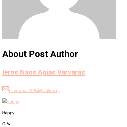
About Post Author
Ieros Naos Agias Varvaras
dimostsav1984@yahoo.gr
Happy
0
%