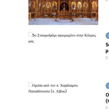
5
μ
Ο
(