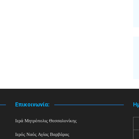
Επικοινωνία:
Η
Ιερά Μητρόπολις Θεσσαλονίκης
Ιερός Ναός Αγίας Βαρβάρας