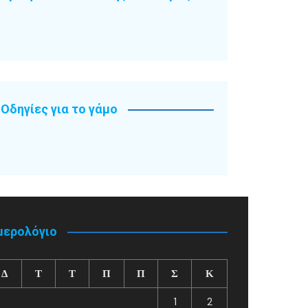
Οδηγίες για το γάμο
μερολόγιο
Δ
Τ
Τ
Π
Π
Σ
Κ
1
2