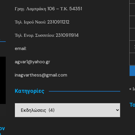
Γρηγ. Λαμπράκη 106 – Τ.Κ. 54351
Τηλ. Ιερού Ναού: 2310911212
Τηλ. Ενορ. Συσσιτίου: 2310911914
.
email:
agvar1@yahoo.gr
inagvarthess@gmail.com
« Ι
Kατηγορίες
Το
Kατηγορίες
ον
)