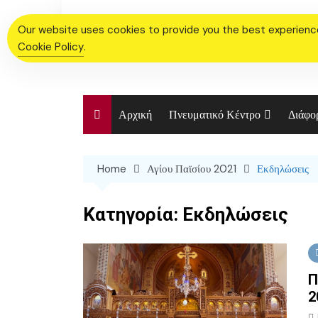
Skip
to
Our website uses cookies to provide you the best experience.
content
Cookie Policy
.
Αρχική
Πνευματικό Κέντρο
Διάφο
Χορευτικό Τμήμα Ιερού
Ενορι
Ναού
Home
Αγίου Παϊσίου 2021
Εκδηλώσεις
Η Ιστ
Χορωδία
Ιεροτ
Κατηγορία:
Εκδηλώσεις
Φωτο
Π
2