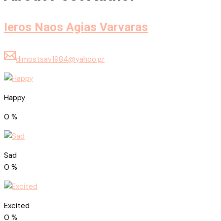
Ieros Naos Agias Varvaras
dimostsav1984@yahoo.gr
Happy
0
%
Sad
0
%
Excited
0
%