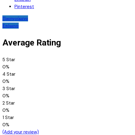
Pinterest
Πλοήγηση
Προηγούμενο
Επόμενο
άρθρων
Average Rating
5 Star
0%
4 Star
0%
3 Star
0%
2 Star
0%
1 Star
0%
(Add your review)