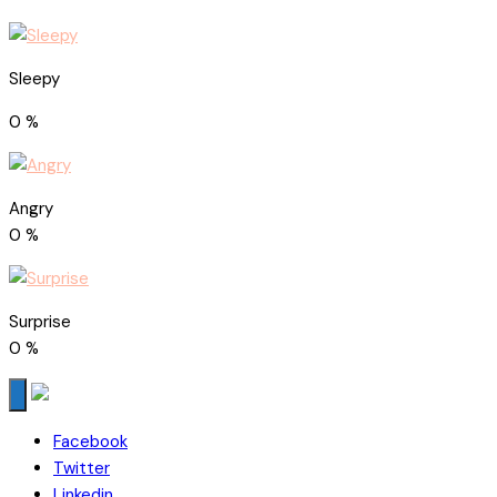
Sleepy
0
%
Angry
0
%
Surprise
0
%
Facebook
Twitter
Linkedin