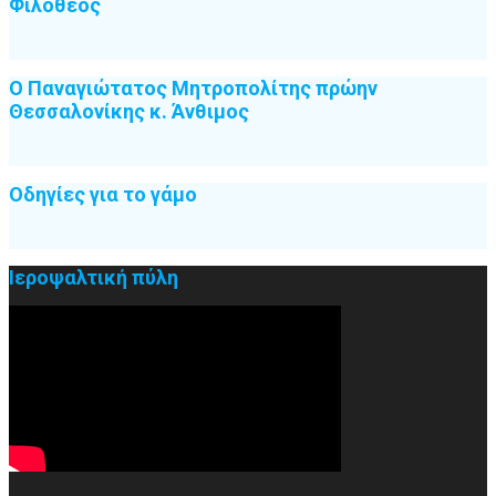
Φιλόθεος
Ο Παναγιώτατος Μητροπολίτης πρώην
Θεσσαλονίκης κ. Άνθιμος
Οδηγίες για το γάμο
Ιεροψαλτική πύλη