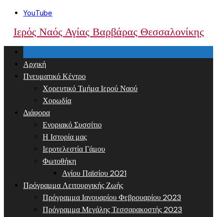
Skip
YouTube
to
Ιερός Ναός Αγίας Βαρβάρας Θεσσαλονίκης
content
Αρχική
Πνευματικό Κέντρο
Χορευτικό Τμήμα Ιερού Ναού
Χορωδία
Διάφορα
Ενοριακό Συσσίτιο
Η Ιστορία μας
Ιεροτελεστία Γάμου
Φωτοθήκη
Αγίου Παϊσίου 2021
Πρόγραμμα Λειτουργικής Ζωής
Πρόγραμμα Ιανουαρίου Φεβρουαρίου 2023
Πρόγραμμα Μεγάλης Τεσσαρακοστής 2023