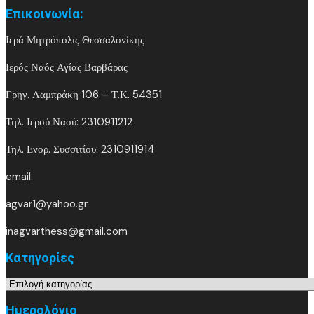
Επικοινωνία:
Ιερά Μητρόπολις Θεσσαλονίκης
Ιερός Ναός Αγίας Βαρβάρας
Γρηγ. Λαμπράκη 106 – Τ.Κ. 54351
Τηλ. Ιερού Ναού: 2310911212
Τηλ. Ενορ. Συσσιτίου: 2310911914
email:
agvar1@yahoo.gr
inagvarthess@gmail.com
Kατηγορίες
Kατηγορίες
Ημερολόγιο