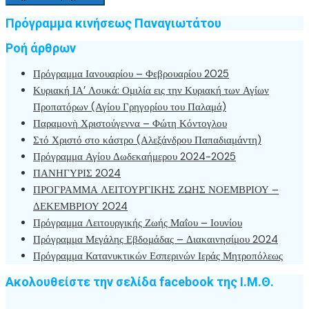
Πρόγραμμα κινήσεως Παναγιωτάτου
Ροή άρθρων
Πρόγραμμα Ιανουαρίου – Φεβρουαρίου 2025
Κυριακή ΙΑ’ Λουκά: Ομιλία εις την Κυριακή των Αγίων
Προπατόρων (Αγίου Γρηγορίου του Παλαμά)
Παραμονὴ Χριστούγεννα – Φώτη Κόντογλου
Στό Χριστό στο κάστρο (Αλεξάνδρου Παπαδιαμάντη)
Πρόγραμμα Αγίου Δωδεκαήμερου 2024-2025
ΠΑΝΗΓΥΡΙΣ 2024
ΠΡΟΓΡΑΜΜΑ ΛΕΙΤΟΥΡΓΙΚΗΣ ΖΩΗΣ ΝΟΕΜΒΡΙΟΥ –
ΔΕΚΕΜΒΡΙΟΥ 2024
Πρόγραμμα Λειτουργικής Ζωής Μαΐου – Ιουνίου
Πρόγραμμα Μεγάλης Εβδομάδας – Διακαινησίμου 2024
Πρόγραμμα Κατανυκτικών Εσπερινών Ιεράς Μητροπόλεως
Ακολουθείστε την σελίδα facebook της Ι.Μ.Θ.