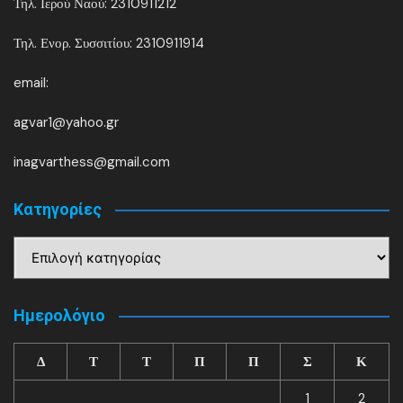
Τηλ. Ιερού Ναού: 2310911212
Τηλ. Ενορ. Συσσιτίου: 2310911914
email:
agvar1@yahoo.gr
inagvarthess@gmail.com
Kατηγορίες
Kατηγορίες
Ημερολόγιο
Δ
Τ
Τ
Π
Π
Σ
Κ
1
2