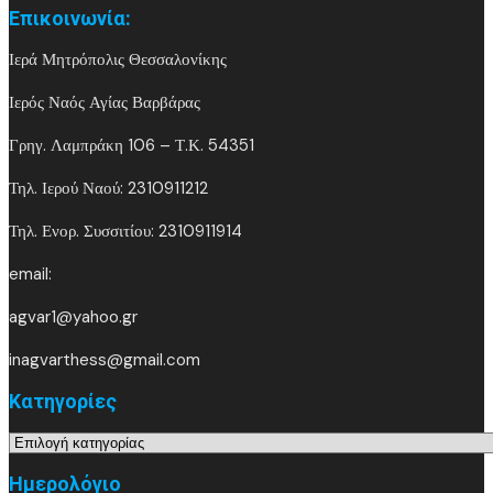
Επικοινωνία:
Ιερά Μητρόπολις Θεσσαλονίκης
Ιερός Ναός Αγίας Βαρβάρας
Γρηγ. Λαμπράκη 106 – Τ.Κ. 54351
Τηλ. Ιερού Ναού: 2310911212
Τηλ. Ενορ. Συσσιτίου: 2310911914
email:
agvar1@yahoo.gr
inagvarthess@gmail.com
Kατηγορίες
Kατηγορίες
Ημερολόγιο