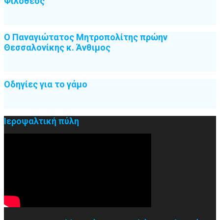
Φιλόθεος
Ο Παναγιώτατος Μητροπολίτης πρώην
Θεσσαλονίκης κ. Άνθιμος
Οδηγίες για το γάμο
Ιεροψαλτική πύλη