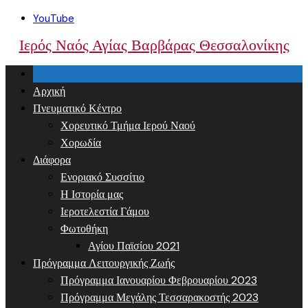
Skip
YouTube
to
Ιερός Ναός Αγίας Βαρβάρας Θεσσαλονίκης
content
Αρχική
Πνευματικό Κέντρο
Χορευτικό Τμήμα Ιερού Ναού
Χορωδία
Διάφορα
Ενοριακό Συσσίτιο
Η Ιστορία μας
Ιεροτελεστία Γάμου
Φωτοθήκη
Αγίου Παϊσίου 2021
Πρόγραμμα Λειτουργικής Ζωής
Πρόγραμμα Ιανουαρίου Φεβρουαρίου 2023
Πρόγραμμα Μεγάλης Τεσσαρακοστής 2023