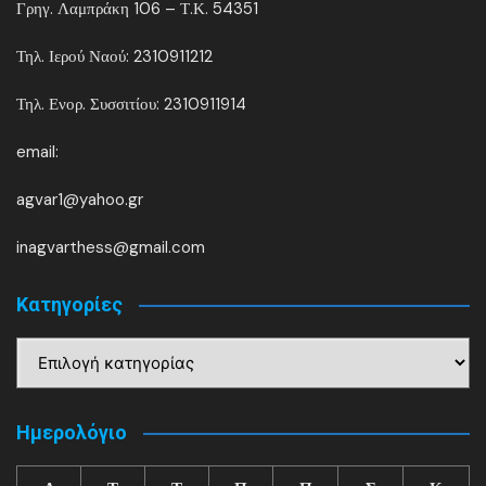
Γρηγ. Λαμπράκη 106 – Τ.Κ. 54351
Τηλ. Ιερού Ναού: 2310911212
Τηλ. Ενορ. Συσσιτίου: 2310911914
email:
agvar1@yahoo.gr
inagvarthess@gmail.com
Kατηγορίες
Kατηγορίες
Ημερολόγιο