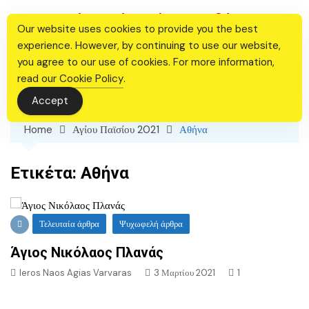
Skip
Ιερός Ναός Αγίας Βαρβάρας
to
Our website uses cookies to provide you the best
Θεσσαλονίκης
content
experience. However, by continuing to use our website,
you agree to our use of cookies. For more information,
read our
Cookie Policy
.
Accept
Home
Αγίου Παϊσίου 2021
Αθήνα
Ετικέτα:
Αθήνα
Τελευταία άρθρα
Ψυχωφελή άρθρα
Άγιος Νικόλαος Πλανάς
Ieros Naos Agias Varvaras
3 Μαρτίου 2021
1