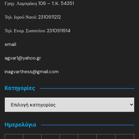
Γρηγ. Λαμπράκη 106 – Τ.Κ. 54351
Τηλ. Ιερού Ναού: 2310911212
Τηλ. Ενορ. Συσσιτίου: 2310911914
email:
agvar1@yahoo.gr
inagvarthess@gmail.com
Kατηγορίες
Kατηγορίες
Ημερολόγιο