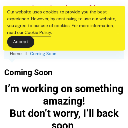
Skip
Ιερός Ναός Αγίας Βαρβάρας
to
Our website uses cookies to provide you the best
Θεσσαλονίκης
content
experience. However, by continuing to use our website,
you agree to our use of cookies. For more information,
read our
Cookie Policy
.
Accept
Home
Coming Soon
Coming Soon
I’m working on something
amazing!
But don’t worry, I’ll back
soon.