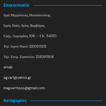
Επικοινωνία:
Ιερά Μητρόπολις Θεσσαλονίκης
Ιερός Ναός Αγίας Βαρβάρας
Γρηγ. Λαμπράκη 106 – Τ.Κ. 54351
Τηλ. Ιερού Ναού: 2310911212
Τηλ. Ενορ. Συσσιτίου: 2310911914
email:
agvar1@yahoo.gr
inagvarthess@gmail.com
Kατηγορίες