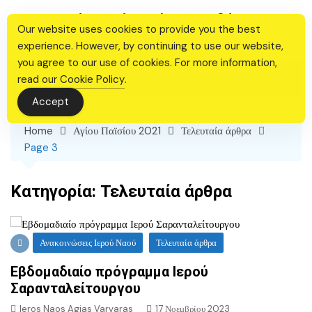
Skip
Ιερός Ναός Αγίας Βαρβάρας
to
Our website uses cookies to provide you the best
Θεσσαλονίκης
content
experience. However, by continuing to use our website,
you agree to our use of cookies. For more information,
read our
Cookie Policy
.
Accept
Home
Αγίου Παϊσίου 2021
Τελευταία άρθρα
Page 3
Κατηγορία:
Τελευταία άρθρα
Ανακοινώσεις Ιερού Ναού
Τελευταία άρθρα
Εβδομαδιαίο πρόγραμμα Ιερού
Σαρανταλείτουργου
Ieros Naos Agias Varvaras
17 Νοεμβρίου 2023