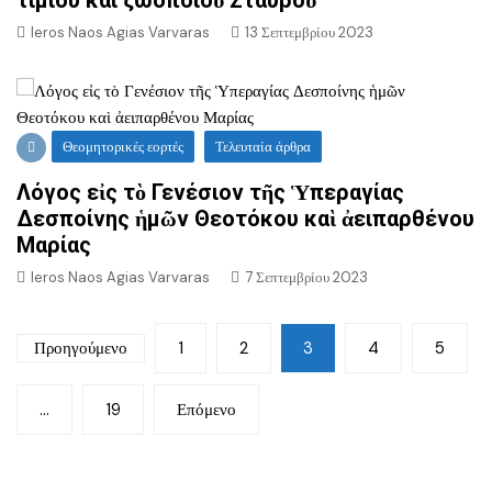
Ieros Naos Agias Varvaras
13 Σεπτεμβρίου 2023
Θεομητορικές εορτές
Τελευταία άρθρα
Λόγος εἰς τὸ Γενέσιον τῆς Ὑπεραγίας
Δεσποίνης ἡμῶν Θεοτόκου καὶ ἀειπαρθένου
Μαρίας
Ieros Naos Agias Varvaras
7 Σεπτεμβρίου 2023
Σελιδοποίηση
Προηγούμενο
1
2
3
4
5
άρθρων
…
19
Επόμενο