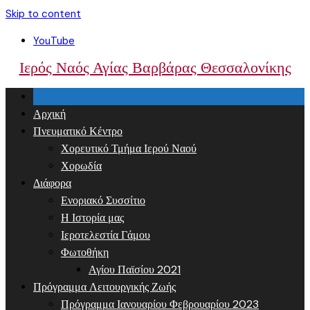
Skip to content
YouTube
Ιερός Ναός Αγίας Βαρβάρας Θεσσαλονίκης
Αρχική
Πνευματικό Κέντρο
Χορευτικό Τμήμα Ιερού Ναού
Χορωδία
Διάφορα
Ενοριακό Συσσίτιο
Η Ιστορία μας
Ιεροτελεστία Γάμου
Φωτοθήκη
Αγίου Παϊσίου 2021
Πρόγραμμα Λειτουργικής Ζωής
Πρόγραμμα Ιανουαρίου Φεβρουαρίου 2023