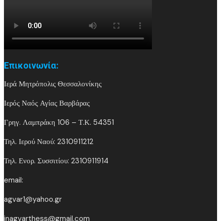
Επικοινωνία:
Ιερά Μητρόπολις Θεσσαλονίκης
Ιερός Ναός Αγίας Βαρβάρας
Γρηγ. Λαμπράκη 106 – Τ.Κ. 54351
Τηλ. Ιερού Ναού: 2310911212
Τηλ. Ενορ. Συσσιτίου: 2310911914
email:
agvar1@yahoo.gr
inagvarthess@gmail.com