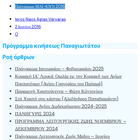
Πρόγραμμα ΜΑΙ-ΙΟΥΝ 2016
Ieros Naos Agias Varvaras
2 Ιουνίου 2016
0
Πρόγραμμα κινήσεως Παναγιωτάτου
Ροή άρθρων
Πρόγραμμα Ιανουαρίου – Φεβρουαρίου 2025
Κυριακή ΙΑ’ Λουκά: Ομιλία εις την Κυριακή των Αγίων
Προπατόρων (Αγίου Γρηγορίου του Παλαμά)
Παραμονὴ Χριστούγεννα – Φώτη Κόντογλου
Στό Χριστό στο κάστρο (Αλεξάνδρου Παπαδιαμάντη)
Πρόγραμμα Αγίου Δωδεκαήμερου 2024-2025
ΠΑΝΗΓΥΡΙΣ 2024
ΠΡΟΓΡΑΜΜΑ ΛΕΙΤΟΥΡΓΙΚΗΣ ΖΩΗΣ ΝΟΕΜΒΡΙΟΥ –
ΔΕΚΕΜΒΡΙΟΥ 2024
Πρόγραμμα Λειτουργικής Ζωής Μαΐου – Ιουνίου