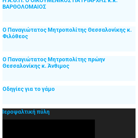
Η Α.Θ.Π. Ο ΟΙΚΟΥΜΕΝΙΚΟΣ ΠΑΤΡΙΑΡΧΗΣ κ.κ.
ΒΑΡΘΟΛΟΜΑΙΟΣ
Ο Παναγιώτατος Μητροπολίτης Θεσσαλονίκης κ.
Φιλόθεος
Ο Παναγιώτατος Μητροπολίτης πρώην
Θεσσαλονίκης κ. Άνθιμος
Οδηγίες για το γάμο
Ιεροψαλτική πύλη