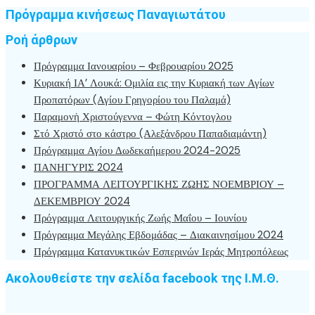
Πρόγραμμα κινήσεως Παναγιωτάτου
Ροή άρθρων
Πρόγραμμα Ιανουαρίου – Φεβρουαρίου 2025
Κυριακή ΙΑ’ Λουκά: Ομιλία εις την Κυριακή των Αγίων
Προπατόρων (Αγίου Γρηγορίου του Παλαμά)
Παραμονὴ Χριστούγεννα – Φώτη Κόντογλου
Στό Χριστό στο κάστρο (Αλεξάνδρου Παπαδιαμάντη)
Πρόγραμμα Αγίου Δωδεκαήμερου 2024-2025
ΠΑΝΗΓΥΡΙΣ 2024
ΠΡΟΓΡΑΜΜΑ ΛΕΙΤΟΥΡΓΙΚΗΣ ΖΩΗΣ ΝΟΕΜΒΡΙΟΥ –
ΔΕΚΕΜΒΡΙΟΥ 2024
Πρόγραμμα Λειτουργικής Ζωής Μαΐου – Ιουνίου
Πρόγραμμα Μεγάλης Εβδομάδας – Διακαινησίμου 2024
Πρόγραμμα Κατανυκτικών Εσπερινών Ιεράς Μητροπόλεως
Ακολουθείστε την σελίδα facebook της Ι.Μ.Θ.