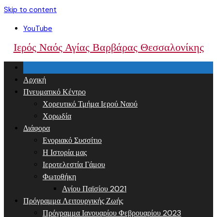
Skip to content
YouTube
Ιερός Ναός Αγίας Βαρβάρας Θεσσαλονίκης
Αρχική
Πνευματικό Κέντρο
Χορευτικό Τμήμα Ιερού Ναού
Χορωδία
Διάφορα
Ενοριακό Συσσίτιο
Η Ιστορία μας
Ιεροτελεστία Γάμου
Φωτοθήκη
Αγίου Παϊσίου 2021
Πρόγραμμα Λειτουργικής Ζωής
Πρόγραμμα Ιανουαρίου Φεβρουαρίου 2023