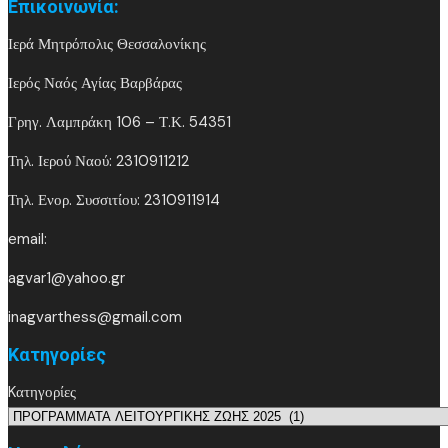
Επικοινωνία:
Ιερά Μητρόπολις Θεσσαλονίκης
Ιερός Ναός Αγίας Βαρβάρας
Γρηγ. Λαμπράκη 106 – Τ.Κ. 54351
Τηλ. Ιερού Ναού: 2310911212
Τηλ. Ενορ. Συσσιτίου: 2310911914
email:
agvar1@yahoo.gr
inagvarthess@gmail.com
Kατηγορίες
Kατηγορίες