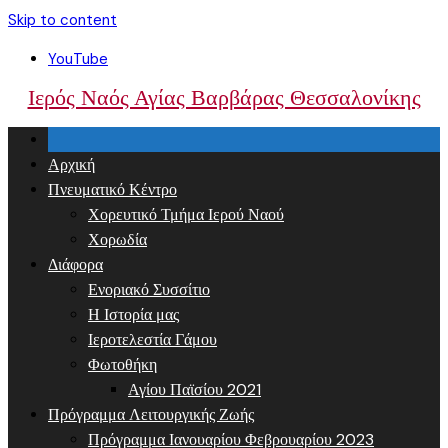
Skip to content
YouTube
Ιερός Ναός Αγίας Βαρβάρας Θεσσαλονίκης
Αρχική
Πνευματικό Κέντρο
Χορευτικό Τμήμα Ιερού Ναού
Χορωδία
Διάφορα
Ενοριακό Συσσίτιο
Η Ιστορία μας
Ιεροτελεστία Γάμου
Φωτοθήκη
Αγίου Παϊσίου 2021
Πρόγραμμα Λειτουργικής Ζωής
Πρόγραμμα Ιανουαρίου Φεβρουαρίου 2023