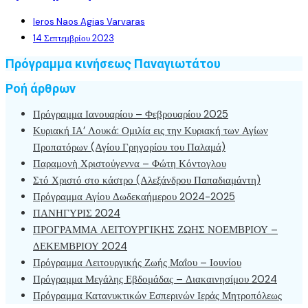
Ieros Naos Agias Varvaras
14 Σεπτεμβρίου 2023
Πρόγραμμα κινήσεως Παναγιωτάτου
Ροή άρθρων
Πρόγραμμα Ιανουαρίου – Φεβρουαρίου 2025
Κυριακή ΙΑ’ Λουκά: Ομιλία εις την Κυριακή των Αγίων
Προπατόρων (Αγίου Γρηγορίου του Παλαμά)
Παραμονὴ Χριστούγεννα – Φώτη Κόντογλου
Στό Χριστό στο κάστρο (Αλεξάνδρου Παπαδιαμάντη)
Πρόγραμμα Αγίου Δωδεκαήμερου 2024-2025
ΠΑΝΗΓΥΡΙΣ 2024
ΠΡΟΓΡΑΜΜΑ ΛΕΙΤΟΥΡΓΙΚΗΣ ΖΩΗΣ ΝΟΕΜΒΡΙΟΥ –
ΔΕΚΕΜΒΡΙΟΥ 2024
Πρόγραμμα Λειτουργικής Ζωής Μαΐου – Ιουνίου
Πρόγραμμα Μεγάλης Εβδομάδας – Διακαινησίμου 2024
Πρόγραμμα Κατανυκτικών Εσπερινών Ιεράς Μητροπόλεως