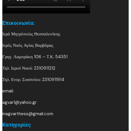
Επικοινωνία:
Ιερά Μητρόπολις Θεσσαλονίκης
Ιερός Ναός Αγίας Βαρβάρας
Γρηγ. Λαμπράκη 106 – Τ.Κ. 54351
Τηλ. Ιερού Ναού: 2310911212
Τηλ. Ενορ. Συσσιτίου: 2310911914
email:
agvar1@yahoo.gr
inagvarthess@gmail.com
Kατηγορίες