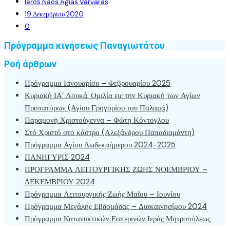
Ieros Naos Agias Varvaras
19 Δεκεμβρίου 2020
0
Πρόγραμμα κινήσεως Παναγιωτάτου
Ροή άρθρων
Πρόγραμμα Ιανουαρίου – Φεβρουαρίου 2025
Κυριακή ΙΑ’ Λουκά: Ομιλία εις την Κυριακή των Αγίων
Προπατόρων (Αγίου Γρηγορίου του Παλαμά)
Παραμονὴ Χριστούγεννα – Φώτη Κόντογλου
Στό Χριστό στο κάστρο (Αλεξάνδρου Παπαδιαμάντη)
Πρόγραμμα Αγίου Δωδεκαήμερου 2024-2025
ΠΑΝΗΓΥΡΙΣ 2024
ΠΡΟΓΡΑΜΜΑ ΛΕΙΤΟΥΡΓΙΚΗΣ ΖΩΗΣ ΝΟΕΜΒΡΙΟΥ –
ΔΕΚΕΜΒΡΙΟΥ 2024
Πρόγραμμα Λειτουργικής Ζωής Μαΐου – Ιουνίου
Πρόγραμμα Μεγάλης Εβδομάδας – Διακαινησίμου 2024
Πρόγραμμα Κατανυκτικών Εσπερινών Ιεράς Μητροπόλεως