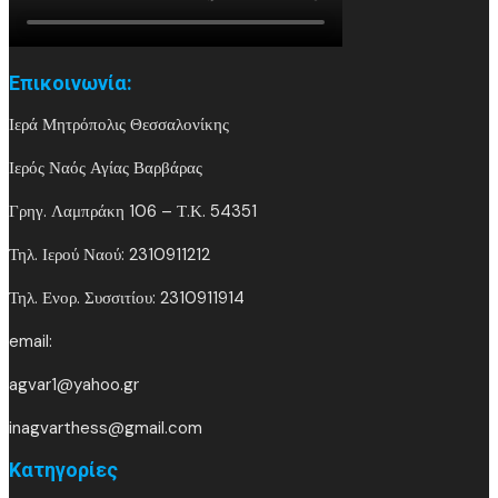
Επικοινωνία:
Ιερά Μητρόπολις Θεσσαλονίκης
Ιερός Ναός Αγίας Βαρβάρας
Γρηγ. Λαμπράκη 106 – Τ.Κ. 54351
Τηλ. Ιερού Ναού: 2310911212
Τηλ. Ενορ. Συσσιτίου: 2310911914
email:
agvar1@yahoo.gr
inagvarthess@gmail.com
Kατηγορίες