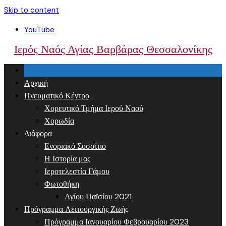
Skip to content
YouTube
Ιερός Ναός Αγίας Βαρβάρας Θεσσαλονίκης
Αρχική
Πνευματικό Κέντρο
Χορευτικό Τμήμα Ιερού Ναού
Χορωδία
Διάφορα
Ενοριακό Συσσίτιο
Η Ιστορία μας
Ιεροτελεστία Γάμου
Φωτοθήκη
Αγίου Παϊσίου 2021
Πρόγραμμα Λειτουργικής Ζωής
Πρόγραμμα Ιανουαρίου Φεβρουαρίου 2023