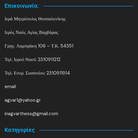
Επικοινωνία:
Ιερά Μητρόπολις Θεσσαλονίκης
Ιερός Ναός Αγίας Βαρβάρας
Γρηγ. Λαμπράκη 106 – Τ.Κ. 54351
Τηλ. Ιερού Ναού: 2310911212
Τηλ. Ενορ. Συσσιτίου: 2310911914
email:
agvar1@yahoo.gr
inagvarthess@gmail.com
Kατηγορίες