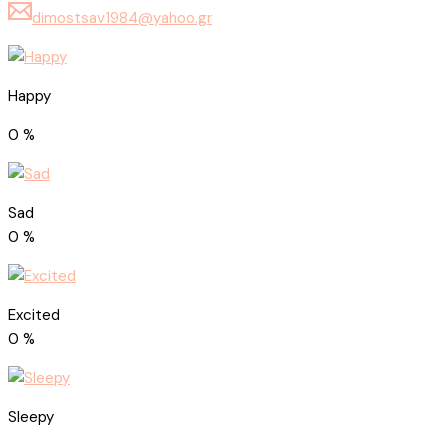
dimostsav1984@yahoo.gr
Happy
0
%
Sad
0
%
Excited
0
%
Sleepy