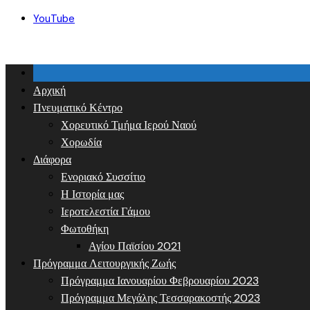
Skip
YouTube
to
content
Αρχική
Πνευματικό Κέντρο
Χορευτικό Τμήμα Ιερού Ναού
Χορωδία
Διάφορα
Ενοριακό Συσσίτιο
Η Ιστορία μας
Ιεροτελεστία Γάμου
Φωτοθήκη
Αγίου Παϊσίου 2021
Πρόγραμμα Λειτουργικής Ζωής
Πρόγραμμα Ιανουαρίου Φεβρουαρίου 2023
Πρόγραμμα Μεγάλης Τεσσαρακοστής 2023