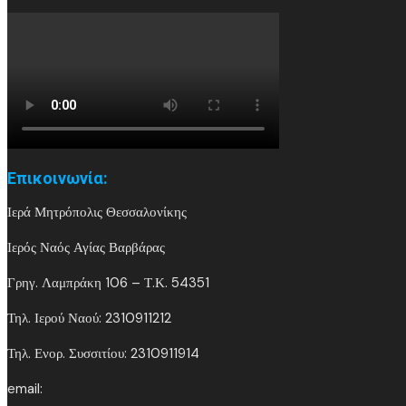
Επικοινωνία:
Ιερά Μητρόπολις Θεσσαλονίκης
Ιερός Ναός Αγίας Βαρβάρας
Γρηγ. Λαμπράκη 106 – Τ.Κ. 54351
Τηλ. Ιερού Ναού: 2310911212
Τηλ. Ενορ. Συσσιτίου: 2310911914
email: