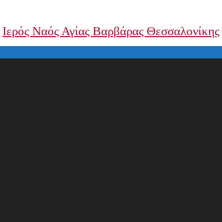
Ιερός Ναός Αγίας Βαρβάρας Θεσσαλονίκης