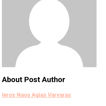
About Post Author
Ieros Naos Agias Varvaras