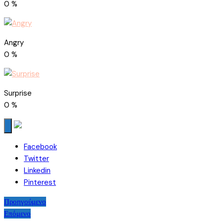
0
%
Angry
0
%
Surprise
0
%
Facebook
Twitter
Linkedin
Pinterest
Πλοήγηση
Προηγούμενο
Επόμενο