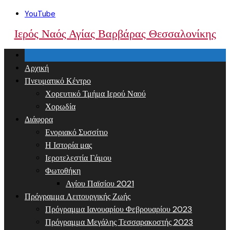
Skip
YouTube
to
Ιερός Ναός Αγίας Βαρβάρας Θεσσαλονίκης
content
Αρχική
Πνευματικό Κέντρο
Χορευτικό Τμήμα Ιερού Ναού
Χορωδία
Διάφορα
Ενοριακό Συσσίτιο
Η Ιστορία μας
Ιεροτελεστία Γάμου
Φωτοθήκη
Αγίου Παϊσίου 2021
Πρόγραμμα Λειτουργικής Ζωής
Πρόγραμμα Ιανουαρίου Φεβρουαρίου 2023
Πρόγραμμα Μεγάλης Τεσσαρακοστής 2023