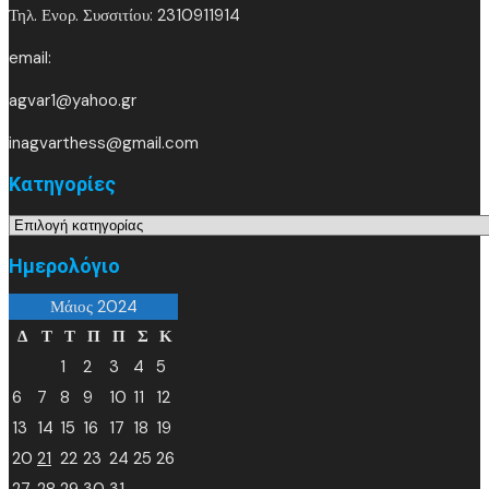
Τηλ. Ενορ. Συσσιτίου: 2310911914
email:
agvar1@yahoo.gr
inagvarthess@gmail.com
Kατηγορίες
Kατηγορίες
Ημερολόγιο
Μάιος 2024
Δ
Τ
Τ
Π
Π
Σ
Κ
1
2
3
4
5
6
7
8
9
10
11
12
13
14
15
16
17
18
19
20
21
22
23
24
25
26
27
28
29
30
31