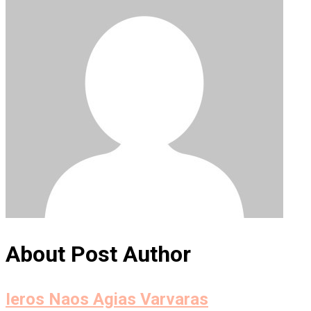
About Post Author
Ieros Naos Agias Varvaras