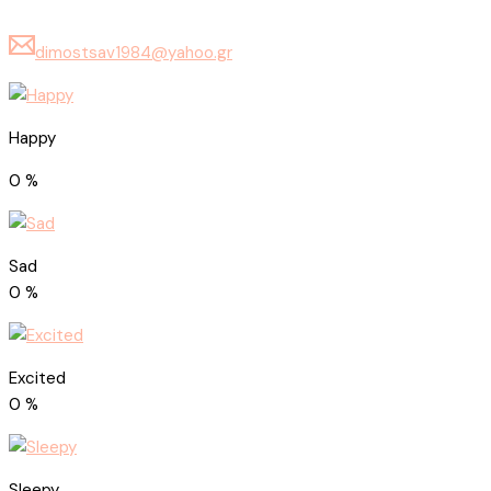
dimostsav1984@yahoo.gr
Happy
0
%
Sad
0
%
Excited
0
%
Sleepy