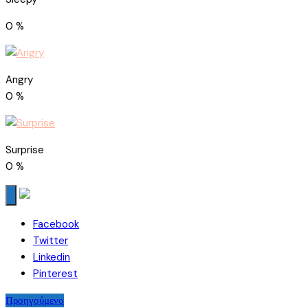
0
%
Angry
0
%
Surprise
0
%
Facebook
Twitter
Linkedin
Pinterest
Πλοήγηση
Προηγούμενο