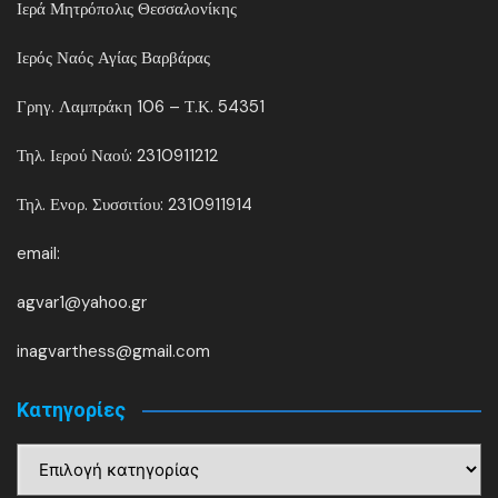
Ιερά Μητρόπολις Θεσσαλονίκης
Ιερός Ναός Αγίας Βαρβάρας
Γρηγ. Λαμπράκη 106 – Τ.Κ. 54351
Τηλ. Ιερού Ναού: 2310911212
Τηλ. Ενορ. Συσσιτίου: 2310911914
email:
agvar1@yahoo.gr
inagvarthess@gmail.com
Kατηγορίες
Kατηγορίες