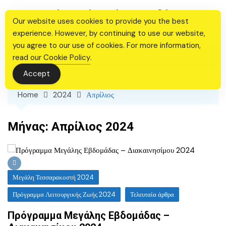
Skip
Ιερός Ναός Αγίας Βαρβάρας
to
Our website uses cookies to provide you the best
Θεσσαλονίκης
content
experience. However, by continuing to use our website,
you agree to our use of cookies. For more information,
read our
Cookie Policy
.
Accept
Home
2024
Απρίλιος
Μήνας:
Απρίλιος 2024
Μεγάλη Τεσσαρακοστή 2024
Πρόγραμμα Λειτουργικής Ζωής 2024
Τελευταία άρθρα
Πρόγραμμα Μεγάλης Εβδομάδας –