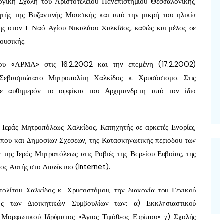
γική Σχολή του Αριστοτελείου Πανεπιστημίου Θεσσαλονίκης,
τής της Βυζαντινής Μουσικής και από την μικρή του ηλικία
ης στον Ι. Ναό Αγίου Νικολάου Χαλκίδος, καθώς και μέλος σε
ουσικής.
υ «ΑΡΜΑ» στις 16.2.2002 και την επομένη (17.2.2002)
 Σεβασμιώτατο Μητροπολίτη Χαλκίδος κ. Χρυσόστομο. Στις
βε αυθημερόν το οφφίκιο του Αρχιμανδρίτη από τον ίδιο
ς Ιεράς Μητροπόλεως Χαλκίδος, Κατηχητής σε αρκετές Ενορίες,
Τύπου και Δημοσίων Σχέσεων, της Κατασκηνωτικής περιόδου των
ης Ιεράς Μητροπόλεως στις Ροβιές της Βορείου Ευβοίας, της
ος Αυτής στο Διαδίκτυο (Internet).
ολίτου Χαλκίδος κ. Χρυσοστόμου, την διακονία του Γενικού
ος των Διοικητικών Συμβουλίων των: α) Εκκλησιαστικού
 Μορφωτικού Ιδρύματος «Άγιος Τιμόθεος Ευρίπου» γ) Σχολής