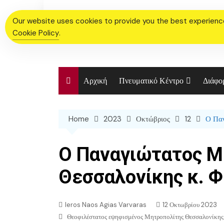
Skip
to
Our website uses cookies to provide you the best experience.
content
Cookie Policy
.
Αρχική
Πνευματικό Κέντρο
Διάφο
Χορευτικό Τμήμα Ιερού
Ενορι
Ναού
Home
2023
Οκτώβριος
12
Ο Πα
Η Ιστ
Χορωδία
Ιεροτ
Ο Παναγιώτατος Μ
Φωτο
Θεσσαλονίκης κ. 
Ieros Naos Agias Varvaras
12 Οκτωβρίου 2023
Θεοφιλέστατος εψηφισμένος Μητροπολίτης Θεσσαλονίκη