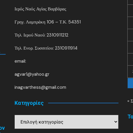
Ιερός Ναός Αγίας Βαρβάρας
Γρηγ. Λαμπράκη 106 – Τ.Κ. 54351
Τηλ. Ιερού Ναού: 2310911212
Τηλ. Ενορ. Συσσιτίου: 2310911914
.
email:
agvar1@yahoo.gr
inagvarthess@gmail.com
« 
Kατηγορίες
Το
Kατηγορίες
ον