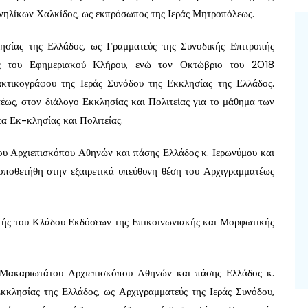
Ανηλίκων Χαλκίδος, ως εκπρόσωπος της Ιεράς Μητροπόλεως.
σίας της Ελλάδος, ως Γραμματεύς της Συνοδικής Επιτροπής
ως του Εφημεριακού Κλήρου, ενώ τον Οκτώβριο του 2018
κτικογράφου της Ιεράς Συνόδου της Εκκλησίας της Ελλάδος.
τέως, στον διάλογο Εκκλησίας και Πολιτείας για το μάθημα των
τα Εκ-κλησίας και Πολιτείας.
ου Αρχιεπισκόπου Αθηνών και πάσης Ελλάδος κ. Ιερωνύμου και
ποθετήθη στην εξαιρετικά υπεύθυνη θέση του Αρχιγραμματέως
τής του Κλάδου Εκδόσεων της Επικοινωνιακής και Μορφωτικής
 Μακαριωτάτου Αρχιεπισκόπου Αθηνών και πάσης Ελλάδος κ.
 Εκκλησίας της Ελλάδος, ως Αρχιγραμματεύς της Ιεράς Συνόδου,