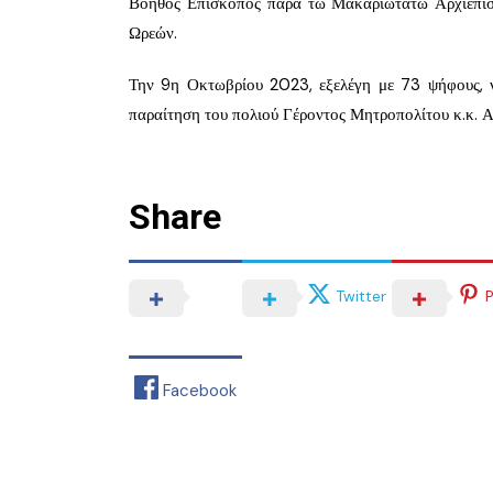
Βοηθός Επίσκοπος παρά τω Μακαριωτάτω Αρχιεπισκ
Ωρεών.
Την 9η Οκτωβρίου 2023, εξελέγη με 73 ψήφους, 
παραίτηση του πολιού Γέροντος Μητροπολίτου κ.κ. 
Share
Twitter
P
Facebook