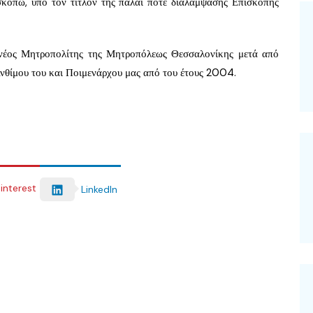
όπω, υπό τον τίτλον της πάλαι ποτέ διαλαμψάσης Επισκοπής
νέος Μητροπολίτης της Μητροπόλεως Θεσσαλονίκης μετά από
Ανθίμου του και Ποιμενάρχου μας από του έτους 2004.
interest
LinkedIn