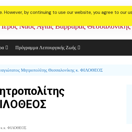
 However, by continuing to use our website, you agree to our use
Ιερός Ναός Αγίας Βαρβάρας Θεσσαλονίκης
ρα
Πρόγραμμα Λειτουργικής Ζωής
ακό Συσσίτιο
Πρόγραμμα Ιανουαρίου
Φεβρουαρίου 2023
ναγιώτατος Μητροπολίτης Θεσσαλονίκης κ. ΦΙΛΟΘΕΟΣ
ορία μας
Πρόγραμμα Μεγάλης
ελεστία Γάμου
ητροπολίτης
Τεσσαρακοστής 2023
θήκη
Αγίου Παϊσίου 2021
ΦΙΛΟΘΕΟΣ
ς κ.κ. ΦΙΛΟΘΕΟΣ