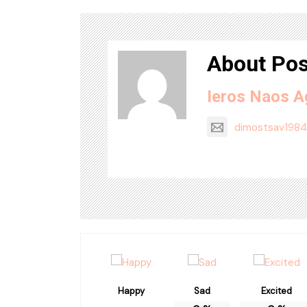
About Pos
Ieros Naos A
dimostsav198
Happy
Sad
Excited