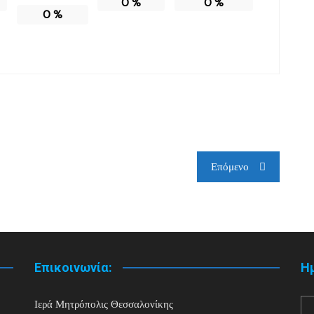
0
%
0
%
0
%
Επόμενο
Επικοινωνία:
Η
Ιερά Μητρόπολις Θεσσαλονίκης