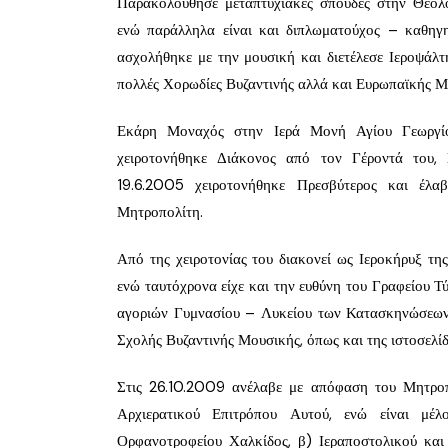
Παρακολούθησε μεταπτυχιακές σπουδές στην Θεολο
ενώ παράλληλα είναι και διπλωματούχος – καθηγη
ασχολήθηκε με την μουσική και διετέλεσε Ιεροψάλτ
πολλές Χορωδίες Βυζαντινής αλλά και Ευρωπαϊκής Μ
Εκάρη Μοναχός στην Ιερά Μονή Αγίου Γεωργίο
χειροτονήθηκε Διάκονος από τον Γέροντά του,
19.6.2005 χειροτονήθηκε Πρεσβύτερος και έλα
Μητροπολίτη.
Από της χειροτονίας του διακονεί ως Ιεροκήρυξ τη
ενώ ταυτόχρονα είχε και την ευθύνη του Γραφείου 
αγοριών Γυμνασίου – Λυκείου των Κατασκηνώσεων τ
Σχολής Βυζαντινής Μουσικής, όπως και της ιστοσελίδ
Στις 26.10.2009 ανέλαβε με απόφαση του Μητροπ
Αρχιερατικού Επιτρόπου Αυτού, ενώ είναι μέλ
Ορφανοτροφείου Χαλκίδος, β) Ιεραποστολικού και