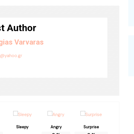
t Author
gias Varvaras
4@yahoo.gr
Sleepy
Angry
Surprise