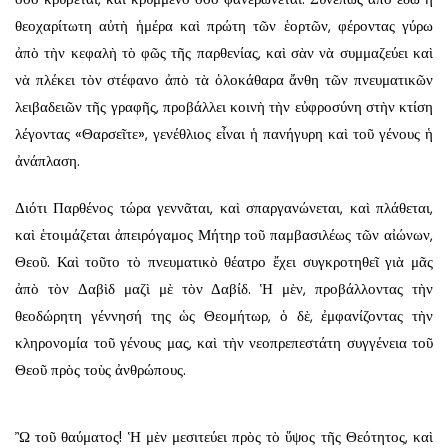
θεοχαρίτωτη αὐτὴ ἡμέρα καὶ πρώτη τῶν ἑορτῶν, φέροντας γύρω
ἀπὸ τὴν κεφαλὴ τὸ φῶς τῆς παρθενίας, καὶ σὰν νὰ συμμαζεύει καὶ
νὰ πλέκει τὸν στέφανο ἀπὸ τὰ ὁλοκάθαρα ἄνθη τῶν πνευματικῶν
λειβαδειῶν τῆς γραφῆς, προβάλλει κοινὴ τὴν εὐφροσύνη στὴν κτίση
λέγοντας «Θαρσεῖτε», γενέθλιος εἶναι ἡ πανήγυρη καὶ τοῦ γένους ἡ
ἀνάπλαση.
Διότι Παρθένος τώρα γεννᾶται, καὶ σπαργανώνεται, καὶ πλάθεται,
καὶ ἑτοιμάζεται ἀπειρόγαμος Μήτηρ τοῦ παμβασιλέως τῶν αἰώνων,
Θεοῦ. Καὶ τοῦτο τὸ πνευματικὸ θέατρο ἔχει συγκροτηθεῖ γιὰ μᾶς
ἀπὸ τὸν Δαβὶδ μαζὶ μὲ τὸν Δαβίδ. Ἡ μὲν, προβάλλοντας τὴν
θεοδώρητη γέννησή της ὡς Θεομήτωρ, ὁ δὲ, ἐμφανίζοντας τὴν
κληρονομία τοῦ γένους μας, καὶ τὴν νεοπρεπεστάτη συγγένεια τοῦ
Θεοῦ πρὸς τοὺς ἀνθρώπους.
Ὢ τοῦ θαύματος! Ἡ μὲν μεσιτεύει πρὸς τὸ ὕψος τῆς Θεότητος, καὶ