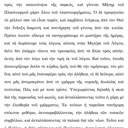
πρὸς τὴν ταπεινότητα τῆς σαρκός, καὶ γίνεται Μήτηρ τοῦ
Πλαστουργοῦ χάριν ὅλου τοῦ πλαστουργήματος. Ὁ δὲ προφητεύει
τὸ μέλλον σὰν νὰ εἶναι παρόν, καὶ λαμβάνει ἐνόρκως ἀπὸ τὸν Θεὸ
τὴν ἔνδοξη διαμονὴ καὶ συντήρηση τοῦ γένους ἀπὸ τὴν κοιλία.
Πρέπει λοιπὸν εὔλογα νὰ πανηγυρίσουμε τὸ μυστήριο τῆς ἡμέρας,
καὶ νὰ δωρίσουμε τοὺς λόγους αὐτοὺς στὴν Μητέρα τοῦ Λόγου,
διότι δὲν ὑπάρχει τίποτε πιὸ προσφιλὲς ἀπὸ τὰ ἄλλα πρὸς αὐτὴν,
ἐκτὸς ἀπὸ τὸν λόγο καὶ τὴν τιμὴ ἐκ τοῦ λόγου. Καὶ τοῦτο, ἐπειδὴ
ἀποκομίζουμε διπλὸ τὸ κέρδος ἐμεῖς ποὺ θὰ τὴν τιμήσουμε, τὸν μὲν
ἕνα, αὐτὸ ποὺ μᾶς ἐπαναφέρει πρὸς τὴν ἀλήθεια, τὸ δὲ δεύτερο, αὐτὸ
ποὺ μᾶς ἀπομακρύνει ἀπὸ τὸ γράμμα τῆς νομικῆς δουλείας καὶ
πολιτείας. Πῶς καὶ μὲ ποιὸ τρόπο; Ὑποχωρώντας δηλαδὴ ἡ σκιὰ
διὰ τῆς παρουσίας τοῦ φωτός, καὶ ἀνταλλάσσοντας τοῦτο ἡ χάρη μὲ
τὴν ἐλευθερία τοῦ γράμματος. Ἐκ τούτων ἡ παροῦσα πανήγυρη
στέκεται μεθόριο, ἀντιπαραβάλλοντας τὴν ἀλήθεια τῶν τυπικῶν
συμβόλων, καὶ ἀνταλλάσσοντας τὰ παλαιὰ διὰ τῶν νέων. Τοῦτο καὶ