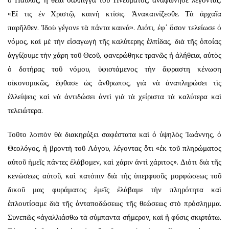
ὁ Παῦλος, ἡ θεία σάλπιγγα τοῦ Πνεύματος, ἀναφώνησε λέγοντας:
«Εἴ τις ἐν Χριστῷ, καινὴ κτίσις. Ἀνακαινίζεσθε. Τὰ ἀρχαῖα
παρῆλθεν. Ἰδοὺ γέγονε τὰ πάντα καινά». Διότι, ἐφ᾿ ὅσον τελείωσε ὁ
νόμος, καὶ μὲ τὴν εἰσαγωγὴ τῆς καλύτερης ἐλπίδας, διὰ τῆς ὁποίας
ἀγγίζουμε τὴν χάρη τοῦ Θεοῦ, φανερώθηκε τρανῶς ἡ ἀλήθεια, αὐτὸς
ὁ δοτήρας τοῦ νόμου, ὑφιστάμενος τὴν ἄφραστη κένωση
οἰκονομικῶς, ἔφθασε ὡς ἄνθρωπος, γιὰ νὰ ἀναπληρώσει τὶς
ἐλλείψεις καὶ νὰ ἀντιδώσει ἀντὶ γιὰ τὰ χείριστα τὰ καλύτερα καὶ
τελειώτερα.
Τοῦτο λοιπὸν θὰ διακηρύξει σαφέστατα καὶ ὁ ὑψηλὸς Ἰωάννης, ὁ
Θεολόγος, ἡ βροντὴ τοῦ Λόγου, λέγοντας ὅτι «ἐκ τοῦ πληρώματος
αὐτοῦ ἡμεῖς πάντες ἐλάβομεν, καὶ χάριν ἀντὶ χάριτος». Διότι διὰ τῆς
κενώσεως αὐτοῦ, καὶ κατόπιν διὰ τῆς ὑπερφυοῦς μορφώσεως τοῦ
δικοῦ μας φυράματος ἐμεῖς ἐλάβαμε τὴν πληρότητα καὶ
ἐπλουτίσαμε διὰ τῆς ἀνταποδώσεως τῆς θεώσεως στὸ πρόσλημμα.
Συνεπῶς «ἀγαλλιάσθω τὰ σύμπαντα σήμερον, καὶ ἡ φύσις σκιρτάτω.