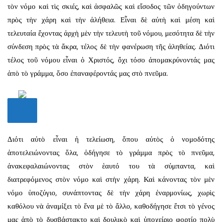
τὸν νόμο καὶ τὶς σκιές, καὶ ἀσφαλῶς καὶ εἴσοδος τῶν ὁδηγούντων
πρὸς τὴν χάρη καὶ τὴν ἀλήθεια. Εἶναι δὲ αὐτὴ καὶ μέση καὶ
τελευταία ἔχοντας ἀρχὴ μὲν τὴν τελευτὴ τοῦ νόμου, μεσότητα δὲ τὴν
σύνδεση πρὸς τὰ ἄκρα, τέλος δὲ τὴν φανέρωση τῆς ἀληθείας. Διότι
τέλος τοῦ νόμου εἶναι ὁ Χριστός, ὄχι τόσο ἀπομακρύνοντάς μας
ἀπὸ τὸ γράμμα, ὅσο ἐπαναφέροντάς μας στὸ πνεῦμα.
Διότι αὐτὸ εἶναι ἡ τελείωση, ὅπου αὐτὸς ὁ νομοδότης
ἀποτελειώνοντας ὅλα, ὁδήγησε τὸ γράμμα πρὸς τὸ πνεῦμα,
ἀνακεφαλαιώνοντας στὸν ἑαυτό του τὰ σύμπαντα, καὶ
διατρεφόμενος στὸν νόμο καὶ στὴν χάρη. Καὶ κάνοντας τὸν μὲν
νόμο ὑποζύγιο, συνάπτοντας δὲ τὴν χάρη ἐναρμονίως, χωρὶς
καθόλου νὰ ἀναμίξει τὸ ἕνα μὲ τὸ ἄλλο, καθοδήγησε ἔτσι τὸ γένος
μας ἀπὸ τὸ δυσβάστακτο καὶ δουλικὸ καὶ ὑποχείριο φορτίο πολὺ