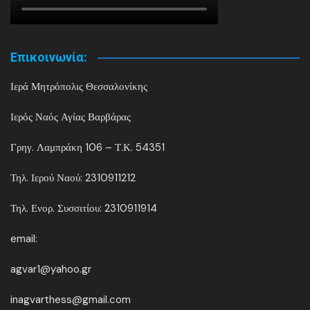
Επικοινωνία:
Ιερά Μητρόπολις Θεσσαλονίκης
Ιερός Ναός Αγίας Βαρβάρας
Γρηγ. Λαμπράκη 106 – Τ.Κ. 54351
Τηλ. Ιερού Ναού: 2310911212
Τηλ. Ενορ. Συσσιτίου: 2310911914
email:
agvar1@yahoo.gr
inagvarthess@gmail.com