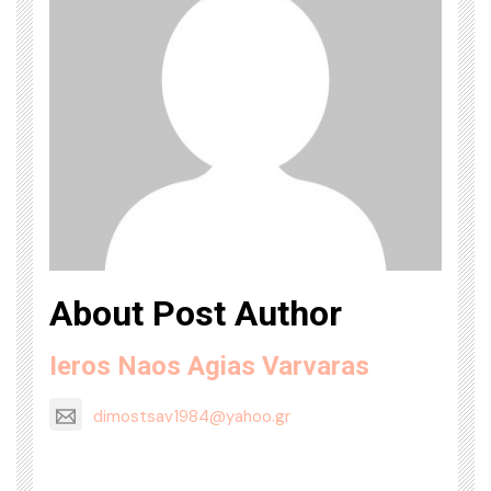
About Post Author
Ieros Naos Agias Varvaras
dimostsav1984@yahoo.gr