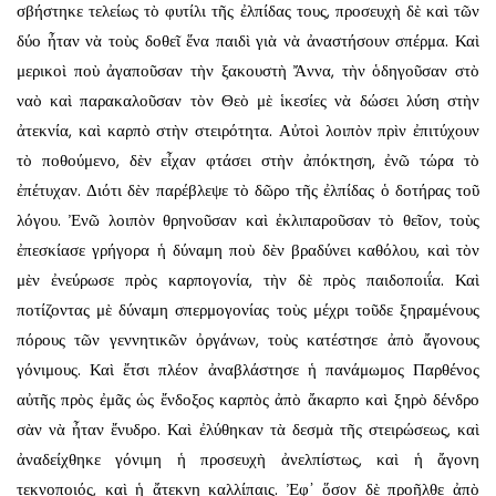
σβήστηκε τελείως τὸ φυτίλι τῆς ἐλπίδας τους, προσευχὴ δὲ καὶ τῶν
δύο ἦταν νὰ τοὺς δοθεῖ ἕνα παιδὶ γιὰ νὰ ἀναστήσουν σπέρμα. Καὶ
μερικοὶ ποὺ ἀγαποῦσαν τὴν ξακουστὴ Ἄννα, τὴν ὁδηγοῦσαν στὸ
ναὸ καὶ παρακαλοῦσαν τὸν Θεὸ μὲ ἱκεσίες νὰ δώσει λύση στὴν
ἀτεκνία, καὶ καρπὸ στὴν στειρότητα. Αὐτοὶ λοιπὸν πρὶν ἐπιτύχουν
τὸ ποθούμενο, δὲν εἶχαν φτάσει στὴν ἀπόκτηση, ἐνῶ τώρα τὸ
ἐπέτυχαν. Διότι δὲν παρέβλεψε τὸ δῶρο τῆς ἐλπίδας ὁ δοτήρας τοῦ
λόγου. Ἐνῶ λοιπὸν θρηνοῦσαν καὶ ἐκλιπαροῦσαν τὸ θεῖον, τοὺς
ἐπεσκίασε γρήγορα ἡ δύναμη ποὺ δὲν βραδύνει καθόλου, καὶ τὸν
μὲν ἐνεύρωσε πρὸς καρπογονία, τὴν δὲ πρὸς παιδοποιΐα. Καὶ
ποτίζοντας μὲ δύναμη σπερμογονίας τοὺς μέχρι τοῦδε ξηραμένους
πόρους τῶν γεννητικῶν ὀργάνων, τοὺς κατέστησε ἀπὸ ἄγονους
γόνιμους. Καὶ ἔτσι πλέον ἀναβλάστησε ἡ πανάμωμος Παρθένος
αὐτῆς πρὸς ἐμᾶς ὡς ἔνδοξος καρπὸς ἀπὸ ἄκαρπο καὶ ξηρὸ δένδρο
σὰν νὰ ἦταν ἔνυδρο. Καὶ ἐλύθηκαν τὰ δεσμὰ τῆς στειρώσεως, καὶ
ἀναδείχθηκε γόνιμη ἡ προσευχὴ ἀνελπίστως, καὶ ἡ ἄγονη
τεκνοποιός, καὶ ἡ ἄτεκνη καλλίπαις. Ἐφ᾿ ὅσον δὲ προῆλθε ἀπὸ