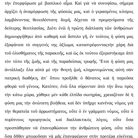
τὴν ἐπορφύρωσε μὲ βασιλικὸ αἷμα. Καὶ γιὰ νὰ συνοψίσω, σήμερα
ἀρχίζει ἡ ἀναμόρφωση τῆς φύσεώς μας, καὶ ὁ γερασμένος κόσμος
λαμβάνοντας θεοειδέστατη δομή, δέχεται τὰ προμηνύματα τῆς
δεύτερης θεοπλασίας. Διότι ἐνῶ ἡ πρώτη διάπλαση τῶν ἀνθρώπων
δημιουργήθηκε ἀπὸ καθαρὴ καὶ ἄσπιλο γῆ, ἐν τούτοις ἡ φύση μας
ἐξαφάνισε τὸ συγγενές της ἀξίωμα, καταστρέφονταςτὴν χάρη διὰ
τοῦ ὀλισθήματος τῆς παρακοῆς, καὶ ὡς ἐκ τούτου ἐξοριστήκαμε ἀπὸ
τὸν τόπο τῆς ζωῆς, καὶ τῆς παραδείσιας τρυφῆς. Ἔτσι ἡ φύση μας
ἀντάλλαξε ὅλα αὐτὰ μὲ τὴν θνητὴ ζωή, κληρονομώντας αὐτὴ σὰν
πατρικὴ διαθήκη, ἀπ᾿ ὅπου προῆλθε ὁ θάνατος καὶ ἡ παροῦσα
φθορὰ τοῦ γένους. Κατόπιν, ἐνῶ ὅλα σύρονταν ἀπὸ τὴν ἄνω πρὸς
τὴν κάτω χώρα, χάθηκε μὲν κάθε ἐλπίδα σωτηρίας, χρειαζόταν δὲ ἡ
φύση μας τὴν ἀνώτατη βοήθεια, καὶ δὲν ὑπῆρχε κανένας νόμος γιὰ
τὴν θεραπεία τοῦ ἀρρωστήματος, οὔτε ὁ ἐν γράμματι νόμος, οὔτε ὁ
πυρίπνοος προφητικὸς καὶ διαλλακτικὸς λόγος, οὔτε ὅσα
προσπάθησαν νὰ ἐπανορθώσουν τὴν ἀνθρώπινη φύση, οὔτε πάλι
ὅσα δῆθεν μποροῦσαν νὰ μᾶς ἐπαναφέρουν στὴν προτέρα εὐγένεια,