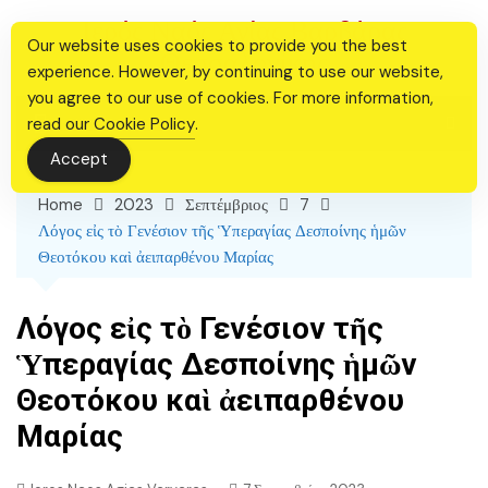
Skip
Ιερός Ναός Αγίας Βαρβάρας
to
Our website uses cookies to provide you the best
Θεσσαλονίκης
content
experience. However, by continuing to use our website,
you agree to our use of cookies. For more information,
read our
Cookie Policy
.
Accept
Home
2023
Σεπτέμβριος
7
Λόγος εἰς τὸ Γενέσιον τῆς Ὑπεραγίας Δεσποίνης ἡμῶν
Θεοτόκου καὶ ἀειπαρθένου Μαρίας
Λόγος εἰς τὸ Γενέσιον τῆς
Ὑπεραγίας Δεσποίνης ἡμῶν
Θεοτόκου καὶ ἀειπαρθένου
Μαρίας