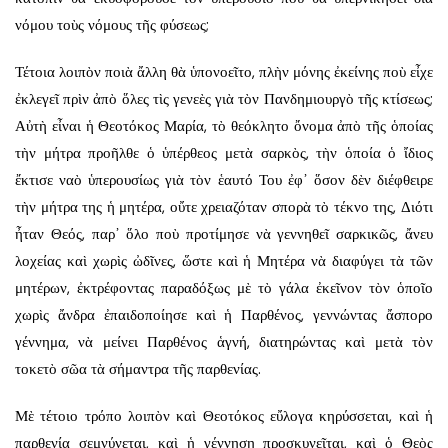
νόμου τοὺς νόμους τῆς φύσεως;
Τέτοια λοιπὸν ποιὰ ἄλλη θὰ ὑπονοεῖτο, πλὴν μόνης ἐκείνης ποὺ εἶχε
ἐκλεγεῖ πρὶν ἀπὸ ὅλες τὶς γενεὲς γιὰ τὸν Πανδημιουργὸ τῆς κτίσεως;
Αὐτὴ εἶναι ἡ Θεοτόκος Μαρία, τὸ θεόκλητο ὄνομα ἀπὸ τῆς ὁποίας
τὴν μήτρα προῆλθε ὁ ὑπέρθεος μετὰ σαρκὸς, τὴν ὁποία ὁ ἴδιος
ἔκτισε ναὸ ὑπερουσίως γιὰ τὸν ἑαυτό Του ἐφ᾿ ὅσον δὲν διέφθειρε
τὴν μήτρα της ἡ μητέρα, οὔτε χρειαζόταν σπορὰ τὸ τέκνο της, Διότι
ἦταν Θεός, παρ᾿ ὅλο ποὺ προτίμησε νὰ γεννηθεῖ σαρκικῶς, ἄνευ
λοχείας καὶ χωρὶς ὠδῖνες, ὥστε καὶ ἡ Μητέρα νὰ διαφύγει τὰ τῶν
μητέρων, ἐκτρέφοντας παραδόξως μὲ τὸ γάλα ἐκεῖνον τὸν ὁποῖο
χωρὶς ἄνδρα ἐπαιδοποίησε καὶ ἡ Παρθένος, γεννώντας ἄσπορο
γέννημα, νὰ μείνει Παρθένος ἁγνή, διατηρώντας καὶ μετὰ τὸν
τοκετὸ σῶα τὰ σήμαντρα τῆς παρθενίας.
Μὲ τέτοιο τρόπο λοιπὸν καὶ Θεοτόκος εὔλογα κηρύσσεται, καὶ ἡ
παρθενία σεμνύνεται, καὶ ἡ γέννηση προσκυνεῖται, καὶ ὁ Θεὸς