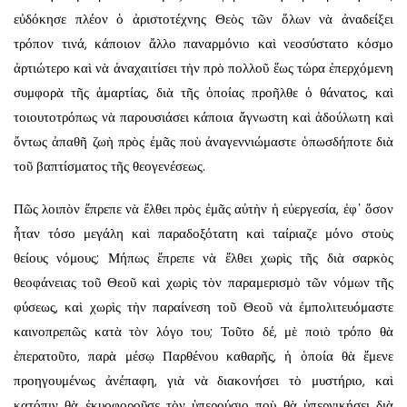
εὐδόκησε πλέον ὁ ἀριστοτέχνης Θεὸς τῶν ὅλων νὰ ἀναδείξει
τρόπον τινά, κάποιον ἄλλο παναρμόνιο καὶ νεοσύστατο κόσμο
ἀρτιώτερο καὶ νὰ ἀναχαιτίσει τὴν πρὸ πολλοῦ ἕως τώρα ἐπερχόμενη
συμφορὰ τῆς ἁμαρτίας, διὰ τῆς ὁποίας προῆλθε ὁ θάνατος, καὶ
τοιουτοτρόπως νὰ παρουσιάσει κάποια ἄγνωστη καὶ ἀδούλωτη καὶ
ὄντως ἀπαθῆ ζωὴ πρὸς ἐμᾶς ποὺ ἀναγεννιώμαστε ὁπωσδήποτε διὰ
τοῦ βαπτίσματος τῆς θεογενέσεως.
Πῶς λοιπὸν ἔπρεπε νὰ ἔλθει πρὸς ἐμᾶς αὐτὴν ἡ εὐεργεσία, ἐφ᾿ ὅσον
ἦταν τόσο μεγάλη καὶ παραδοξότατη καὶ ταίριαζε μόνο στοὺς
θείους νόμους; Μήπως ἔπρεπε νὰ ἔλθει χωρὶς τῆς διὰ σαρκὸς
θεοφάνειας τοῦ Θεοῦ καὶ χωρὶς τὸν παραμερισμὸ τῶν νόμων τῆς
φύσεως, καὶ χωρὶς τὴν παραίνεση τοῦ Θεοῦ νὰ ἐμπολιτευόμαστε
καινοπρεπῶς κατὰ τὸν λόγο του; Τοῦτο δέ, μὲ ποιὸ τρόπο θὰ
ἐπερατοῦτο, παρὰ μέσῳ Παρθένου καθαρῆς, ἡ ὁποία θὰ ἔμενε
προηγουμένως ἀνέπαφη, γιὰ νὰ διακονήσει τὸ μυστήριο, καὶ
κατόπιν θὰ ἐκυοφοροῦσε τὸν ὑπερούσιο ποὺ θὰ ὑπερνικήσει διὰ