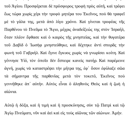
τοῦ Ἁγίου. Προσφέρεται δὲ πρόσφορος τροφὴ πρὸς αὐτή, καὶ τρέφει
ἕως τώρα χωρὶς χέρι τὴν τροφὸ μητέρα του Ἐκεῖνος, ποὺ θὰ τραφεῖ
μὲ τὸ γάλα της, μετὰ ἀπὸ λίγο χρόνο. Καὶ γίνεται τροφέας τῆς
Παρθένου τὸ Πνεῦμα τὸ Ἅγιο, μέχρις ἀναδείξεώς της στὸν Ἰσραήλ,
ὅταν πλέον ἔφθασε καὶ ὁ καιρὸς τῆς μνηστείας, καὶ τὴν θυγατέρα
τοῦ Δαβὶδ ὁ Ἰωσὴφ μνηστεύθηκε, καὶ δέχτηκε ἀντὶ σπορᾶς τὴν
φωνὴ τοῦ Γαβριήλ. Καὶ ἔγινε ἔγκυος χωρὶς νὰ γνωρίσει κοίτη. Καὶ
γέννησε Υἱό, τὸν ὁποῖο δὲν ἔσπειρε κανεὶς πατήρ. Καὶ παρέμεινε
ἁγνή, χωρὶς νὰ καταστρέψει τὴν μήτρα της, ἐφ᾿ ὅσον ἐφύλαξε σῶα
τὰ σήμαντρα τῆς παρθενίας μετὰ τὸν τοκετό, Ἐκεῖνος ποὺ
γεννήθηκε ἀπ᾿ αὐτήν. Αὐτὸς εἶναι ὁ ἀληθινὸς Θεὸς καὶ ἡ ζωὴ ἡ
αἰώνια.
Αὐτῷ ἡ δόξα, καὶ ἡ τιμὴ καὶ ἡ προσκύνησις, σὺν τῷ Πατρὶ καὶ τῷ
Ἁγίῳ Πνεύματι, νῦν καὶ ἀεὶ καὶ εἰς τοὺς αἰῶνας τῶν αἰώνων. Ἀμήν.