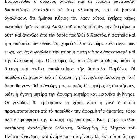
Εὐφραινέσθω ὁ οὐρανὸς ἄνωθεν, καὶ αἱ νεφέλαι ρανάτωσαν
δικαιοσύνην. Σταλαξάτω τὰ ὄρη γλυκασμὸν, καὶ οἱ βουνοὶ
ἀγαλλίασιν, ὅτι ἠλέησε Κύριος τὸν λαὸν αὐτοῦ, ἐγείρας κέρας
σωτηρίας ἡμῖν ἐν οἴκῳ Δαβὶδ τοῦ παιδὸς αὐτοῦ», τὴν ὑπεράμωμο
αὐτὴ καὶ ἄνανδρο ἀπὸ τὴν ὁποία προῆλθε ὁ Χριστός, ἡ σωτηρία καὶ
ἡ προσδοκία τῶν ἐθνῶν. Ἂς χορεύσει λοιπὸν τώρα κάθε εὐγνώμων
ψυχή, καὶ ἂς συγκαλέσει τὴν κτίση ἡ φύση γιὰ τὸν ἀνακαινισμὸ καὶ
τὴν ἀνάπλασή της. Οἱ στεῖρες ἂς συντρέξουν πρόθυμα, διότι ἡ
ἄτεκνη καὶ στεῖρα ἐπαιδοποίησε τὴν θεόπαιδα Παρθένο. Οἱ
παρθένοι ἂς χαροῦν, διότι ἡ ἄκαρπη γῆ γέννησε τὴν ἄσπορη γῆ, ἀπ᾿
ὅπου θὰ γεννηθεῖ ὁ ἀγεώργητος καρπός. Οἱ μητέρες ἂς σκιρτήσουν,
διότι ἡ ἄγονη μητέρα τὴν ἄφθορη Μητέρα καὶ Παρθένο ἐγέννησε.
Οἱ γυναῖκες ἂς κροτήσουν τὰ χέρια, διότι ἡ γυνὴ ἡ ὁποία
πραγματοποίησε κατὰ τὸ παρελθὸν τὴν ἀφορμὴ τῆς ἁμαρτίας, τώρα
πλέον προσφέρει τὴν ἀπαρχὴ τῆς σωτηρίας. Καὶ ἡ πρὸ πολλοῦ
κατάκριτη ἀναδείχθηκε θεόκριτη, διαλεγμένη ὡς Μητέρα τοῦ
Πλάστη ἄνανδρος, καὶ ἀνόρθωση τοῦ γένους. Ὡς ἐκ τούτου ἂς τὴν