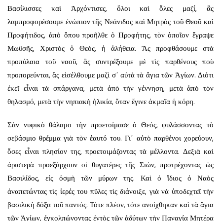
Βασίλισσες καὶ Ἀρχόντισες, ὅλοι καὶ ὅλες μαζί, ἂς
λαμπροφορέσουμε ἐνώπιον τῆς Νεάνιδος καὶ Μητρὸς τοῦ Θεοῦ καὶ
Προφήτιδος, ἀπὸ ὅπου προῆλθε ὁ Προφήτης, τὸν ὁποῖον ἔγραψε
Μωϋσῆς, Χριστὸς ὁ Θεὸς, ἡ ἀλήθεια. Ἂς προφθάσουμε στὰ
προπύλαια τοῦ ναοῦ, ἂς συντρέξουμε μὲ τὶς παρθένους ποὺ
προπορεύνται, ἂς εἰσέλθουμε μαζὶ σ᾿ αὐτὰ τὰ ἅγια τῶν Ἁγίων. Διότι
ἐκεῖ εἶναι τὰ σπάργανα, μετὰ ἀπὸ τὴν γέννηση, μετὰ ἀπὸ τὸν
θηλασμό, μετὰ τὴν νηπιακὴ ἡλικία, ὅταν ἔγινε ἀκμαῖα ἡ κόρη.
Σὰν νυφικὸ θάλαμο τὴν προετοίμασε ὁ Θεός, φυλάσσοντας τὸ
σεβάσμιο θρέμμα γιὰ τὸν ἑαυτό του. Γι᾿ αὐτὸ παρθένοι χορεύουν,
ὅσες εἶναι πλησίον της, προετοιμάζοντας τὰ μέλλοντα. Δεξιὰ καὶ
ἀριστερὰ προεξάρχουν οἱ θυγατέρες τῆς Σιών, προτρέχοντας ὡς
Βασιλίδος, εἰς ὀσμὴ τῶν μύρων της. Καὶ ὁ ἴδιος ὁ Ναὸς
ἀναπετώντας τὶς ἱερές του πῦλες τὶς διάνοιξε, γιὰ νὰ ὑποδεχτεῖ τὴν
βασιλικὴ δόξα τοῦ παντός. Τότε πλέον, τότε ανοίχθηκαν καὶ τὰ ἅγια
τῶν Ἁγίων, ἐγκολπώνοντας ἐντὸς τῶν ἀδύτων τὴν Παναγία Μητέρα