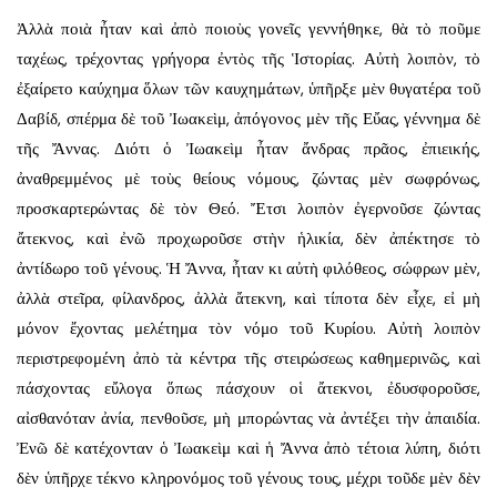
Ἀλλὰ ποιὰ ἦταν καὶ ἀπὸ ποιοὺς γονεῖς γεννήθηκε, θὰ τὸ ποῦμε
ταχέως, τρέχοντας γρήγορα ἐντὸς τῆς Ἱστορίας. Αὐτὴ λοιπὸν, τὸ
ἐξαίρετο καύχημα ὅλων τῶν καυχημάτων, ὑπῆρξε μὲν θυγατέρα τοῦ
Δαβίδ, σπέρμα δὲ τοῦ Ἰωακεὶμ, ἀπόγονος μὲν τῆς Εὔας, γέννημα δὲ
τῆς Ἄννας. Διότι ὁ Ἰωακεὶμ ἦταν ἄνδρας πρᾶος, ἐπιεικής,
ἀναθρεμμένος μὲ τοὺς θείους νόμους, ζώντας μὲν σωφρόνως,
προσκαρτερώντας δὲ τὸν Θεό. Ἔτσι λοιπὸν ἐγερνοῦσε ζώντας
ἄτεκνος, καὶ ἐνῶ προχωροῦσε στὴν ἡλικία, δὲν ἀπέκτησε τὸ
ἀντίδωρο τοῦ γένους. Ἡ Ἄννα, ἦταν κι αὐτὴ φιλόθεος, σώφρων μὲν,
ἀλλὰ στεῖρα, φίλανδρος, ἀλλὰ ἄτεκνη, καὶ τίποτα δὲν εἶχε, εἰ μὴ
μόνον ἔχοντας μελέτημα τὸν νόμο τοῦ Κυρίου. Αὐτὴ λοιπὸν
περιστρεφομένη ἀπὸ τὰ κέντρα τῆς στειρώσεως καθημερινῶς, καὶ
πάσχοντας εὔλογα ὅπως πάσχουν οἱ ἄτεκνοι, ἐδυσφοροῦσε,
αἰσθανόταν ἀνία, πενθοῦσε, μὴ μπορώντας νὰ ἀντέξει τὴν ἀπαιδία.
Ἐνῶ δὲ κατέχονταν ὁ Ἰωακεὶμ καὶ ἡ Ἄννα ἀπὸ τέτοια λύπη, διότι
δὲν ὑπῆρχε τέκνο κληρονόμος τοῦ γένους τους, μέχρι τοῦδε μὲν δὲν