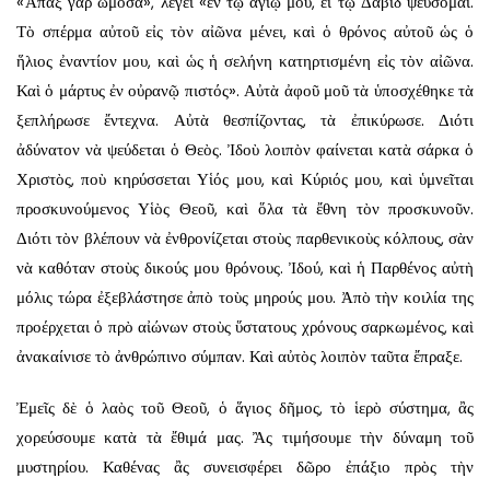
«Ἅπαξ γὰρ ὤμοσα», λέγει «ἐν τῷ ἁγίῳ μου, εἰ τῷ Δαβὶδ ψεύσομαι.
Τὸ σπέρμα αὐτοῦ εἰς τὸν αἰῶνα μένει, καὶ ὁ θρόνος αὐτοῦ ὡς ὁ
ἥλιος ἐναντίον μου, καὶ ὡς ἡ σελήνη κατηρτισμένη εἰς τὸν αἰῶνα.
Καὶ ὁ μάρτυς ἐν οὐρανῷ πιστός». Αὐτὰ ἀφοῦ μοῦ τὰ ὑποσχέθηκε τὰ
ξεπλήρωσε ἔντεχνα. Αὐτὰ θεσπίζοντας, τὰ ἐπικύρωσε. Διότι
ἀδύνατον νὰ ψεύδεται ὁ Θεὸς. Ἰδοὺ λοιπὸν φαίνεται κατὰ σάρκα ὁ
Χριστὸς, ποὺ κηρύσσεται Υἱός μου, καὶ Κύριός μου, καὶ ὑμνεῖται
προσκυνούμενος Υἱὸς Θεοῦ, καὶ ὅλα τὰ ἔθνη τὸν προσκυνοῦν.
Διότι τὸν βλέπουν νὰ ἐνθρονίζεται στοὺς παρθενικοὺς κόλπους, σὰν
νὰ καθόταν στοὺς δικούς μου θρόνους. Ἰδού, καὶ ἡ Παρθένος αὐτὴ
μόλις τώρα ἐξεβλάστησε ἀπὸ τοὺς μηρούς μου. Ἀπὸ τὴν κοιλία της
προέρχεται ὁ πρὸ αἰώνων στοὺς ὕστατους χρόνους σαρκωμένος, καὶ
ἀνακαίνισε τὸ ἀνθρώπινο σύμπαν. Καὶ αὐτὸς λοιπὸν ταῦτα ἔπραξε.
Ἐμεῖς δὲ ὁ λαὸς τοῦ Θεοῦ, ὁ ἅγιος δῆμος, τὸ ἱερὸ σύστημα, ἂς
χορεύσουμε κατὰ τὰ ἔθιμά μας. Ἂς τιμήσουμε τὴν δύναμη τοῦ
μυστηρίου. Καθένας ἂς συνεισφέρει δῶρο ἐπάξιο πρὸς τὴν