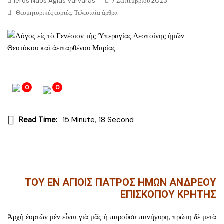
Ieros Naos Agias Varvaras
7 Σεπτεμβρίου 2023
,
Θεομητορικές εορτές
Τελευταία άρθρα
0
0
Read Time:
15 Minute, 18 Second
ΤΟΥ ΕΝ ΑΓΙΟΙΣ ΠΑΤΡΟΣ ΗΜΩΝ ΑΝΔΡΕΟΥ
ΕΠΙΣΚΟΠΟΥ ΚΡΗΤΗΣ
Ἀρχὴ ἑορτῶν μὲν εἶναι γιὰ μᾶς ἡ παροῦσα πανήγυρη, πρώτη δὲ μετὰ