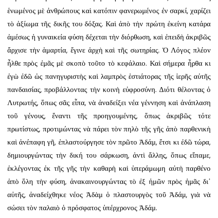
ἑνωμένος μὲ ἀνθρώπους καὶ κατόπιν φανερωμένος ἐν σαρκί, χαρίζει
τὸ ἀξίωμα τῆς δικῆς του δόξας. Καὶ ἀπὸ τὴν πρώτη ἐκείνη κατάρα
ἀμέσως ἡ γυναικεία φύση δέχεται τὴν διόρθωση, καὶ ἐπειδὴ ἀκριβῶς
ἄρχισε τὴν ἁμαρτία, ἔγινε ἀρχὴ καὶ τῆς σωτηρίας. Ὁ Λόγος πλέον
ἦλθε πρὸς ἐμᾶς μὲ σκοπὸ τοῦτο τὸ κεφάλαιο. Καὶ σήμερα ἦρθα κι
ἐγὼ ἐδῶ ὡς πανηγυριστὴς καὶ λαμπρὸς ἑστιάτορας τῆς ἱερῆς αὐτῆς
πανδαισίας, προβάλλοντας τὴν κοινὴ εὐφροσύνη. Διότι θέλοντας ὁ
Λυτρωτής, ὅπως σᾶς εἶπα, νὰ ἀναδείξει νέα γέννηση καὶ ἀνάπλαση
τοῦ γένους, ἔναντι τῆς προηγουμένης, ὅπως ἀκριβῶς τότε
πρωτίστως, προτιμώντας νὰ πάρει τὸν πηλὸ τῆς γῆς ἀπὸ παρθενικὴ
καὶ ἀνέπαφη γῆ, ἐπλαστούργησε τὸν πρῶτο Ἀδάμ, ἔτσι κι ἐδῶ τώρα,
δημιουργώντας τὴν δική του σάρκωση, ἀντὶ ἄλλης, ὅπως εἴπαμε,
ἐκλέγοντας ἐκ τῆς γῆς τὴν καθαρὴ καὶ ὑπεράμωμη αὐτὴ παρθένο
ἀπὸ ὅλη τὴν φύση, ἀνακαινουργώντας τὸ ἐξ ἡμῶν πρὸς ἡμᾶς δι᾿
αὐτῆς, ἀναδείχθηκε νέος Ἀδὰμ ὁ πλαστουργὸς τοῦ Ἀδάμ, γιὰ νὰ
σώσει τὸν παλαιὸ ὁ πρόσφατος ὑπέρχρονος Ἀδάμ.