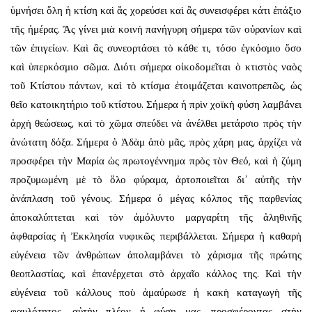
ὑμνήσει ὅλη ἡ κτίση καὶ ἂς χορεύσει καὶ ἂς συνεισφέρει κάτι ἐπάξιο
τῆς ἡμέρας. Ἂς γίνει μιὰ κοινὴ πανήγυρη σήμερα τῶν οὐρανίων καὶ
τῶν ἐπιγείων. Καὶ ἂς συνεορτάσει τὸ κάθε τι, τόσο ἐγκόσμιο ὅσο
καὶ ὑπερκόσμιο σῶμα. Διότι σήμερα οἰκοδομεῖται ὁ κτιστὸς ναὸς
τοῦ Κτίστου πάντων, καὶ τὸ κτίσμα ἐτοιμάζεται καινοπρεπῶς, ὡς
θεῖο κατοικητήριο τοῦ κτίστου. Σήμερα ἡ πρὶν χοϊκὴ φύση λαμβάνει
ἀρχὴ θεώσεως, καὶ τὸ χῶμα σπεύδει νὰ ἀνέλθει μετάρσιο πρὸς τὴν
ἀνώτατη δόξα. Σήμερα ὁ Ἀδὰμ ἀπὸ μᾶς, πρὸς χάρη μας, ἀρχίζει νὰ
προσφέρει τὴν Μαρία ὡς πρωτογέννημα πρὸς τὸν Θεό, καὶ ἡ ζύμη
προζυμωμένη μὲ τὸ ὅλο φύραμα, ἀρτοποιεῖται δι᾿ αὐτῆς τὴν
ἀνάπλαση τοῦ γένους. Σήμερα ὁ μέγας κόλπος τῆς παρθενίας
ἀποκαλύπτεται καὶ τὸν ἀμόλυντο μαργαρίτη τῆς ἀληθινῆς
ἀφθαρσίας ἡ Ἐκκλησία νυφικῶς περιβάλλεται. Σήμερα ἡ καθαρὴ
εὐγένεια τῶν ἀνθρώπων ἀπολαμβάνει τὸ χάρισμα τῆς πρώτης
θεοπλαστίας, καὶ ἐπανέρχεται στὸ ἀρχαῖο κάλλος της. Καὶ τὴν
εὐγένεια τοῦ κάλλους ποὺ ἀμαύρωσε ἡ κακὴ καταγωγὴ τῆς
φαυλότητος, αὐτὴν πλέον ἡ φύση μας, προσφέροντας στὴν