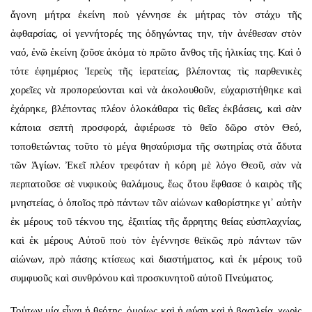
ἄγονη μήτρα ἐκείνη ποὺ γέννησε ἐκ μήτρας τὸν στάχυ τῆς
ἀφθαρσίας, οἱ γεννήτορές της ὁδηγώντας την, τὴν ἀνέθεσαν στὸν
ναό, ἐνῶ ἐκείνη ζοῦσε ἀκόμα τὸ πρῶτο ἄνθος τῆς ἡλικίας της. Καὶ ὁ
τότε ἐφημέριος Ἱερεὺς τῆς ἱερατείας, βλέποντας τὶς παρθενικὲς
χορεῖες νὰ προπορεύονται καὶ νὰ ἀκολουθοῦν, εὐχαριστήθηκε καὶ
ἐχάρηκε, βλέποντας πλέον ὁλοκάθαρα τὶς θεῖες ἐκβάσεις, καὶ σὰν
κάποια σεπτὴ προσφορά, ἀφιέρωσε τὸ θεῖο δῶρο στὸν Θεό,
τοποθετώντας τοῦτο τὸ μέγα θησαύρισμα τῆς σωτηρίας στὰ ἄδυτα
τῶν Ἁγίων. Ἐκεῖ πλέον τρεφόταν ἡ κόρη μὲ λόγο Θεοῦ, σὰν νὰ
περπατοῦσε σὲ νυφικοὺς θαλάμους, ἕως ὅτου ἔφθασε ὁ καιρὸς τῆς
μνηστείας, ὁ ὁποῖος πρὸ πάντων τῶν αἰώνων καθορίστηκε γι᾿ αὐτὴν
ἐκ μέρους τοῦ τέκνου της, ἐξαιτίας τῆς ἄρρητης θείας εὐσπλαχνίας,
καὶ ἐκ μέρους Αὐτοῦ ποὺ τὸν ἐγέννησε θεϊκῶς πρὸ πάντων τῶν
αἰώνων, πρὸ πάσης κτίσεως καὶ διαστήματος, καὶ ἐκ μέρους τοῦ
συμφυοῦς καὶ συνθρόνου καὶ προσκυνητοῦ αὐτοῦ Πνεύματος.
Τούτων μία εἶναι ἡ θεότης, ὁμοίως καὶ ἡ φύση καὶ ἡ βασιλεία, χωρὶς