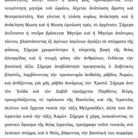
νεογέννητη μητέρα τοῦ ὡραίου, δέχεται ἀνάπλαση ἄριστη καὶ
θεοπρεπεστάτη. Καὶ γίνεται ἡ πλάση κυρίως ἀνάκληση καὶ ἡ
ἀνάκληση θέωση καὶ ἡ θέωση ὁμοίωση πρὸς τὸ ἀρχέτυπο. Σήμερα
ἀνέλπιστα ἡ στεῖρα βρίσκεται Μητέρα καὶ ἡ Μητέρα ἀπάτορος
τέκνου, βλαστάνοντας ἐξ ἀγόνων λαγόνων ἁγιάζει τὰ σπέρματα τῆς
φύσεως. Σήμερα χρωματίστηκε ἡ εὐπρεπὴς βαφὴ τῆς θείας
ἁλουργίδας καὶ ἡ πτωχὴ φύση τῶν ἀνθρώπων, ἐνδύεται τὴν
βασιλικὴ ἀξία. Σήμερα ἀναβλάστησε προφητικῶς ὁ Δαβιτικὸς
βλαστός, λαμβάνοντας τὴν προσωνυμία ἀειθαλὴς ράβδος Ἀαρὼν,
καὶ ἀνθίζοντας γιὰ μᾶς ράβδο δυνάμεως τὸν Χριστό. Σήμερα ἀπὸ
τὸν Ἰούδα καὶ τὸν Δαβὶδ προέρχεται Παρθένος Κόρη,
προσχεδιάζοντας τὸ πρόσωπο τῆς Βασιλείας καὶ τῆς Ἱερατείας
ἐκείνου ποὺ ἔρχεται «κατὰ τὴν τάξη Μελχισεδέκ», ἀλλὰ ποὺ δὲν
ἱερατεύει κατὰ τὴν τάξη Ἀαρών. Σήμερα ἡ χάρη, λευκαίνοντας τὸ
μυστικὸ ὕφασμα τῆς θείας ἱερατείας, προέρραψε τοῦτο τυπικῶς στὸ
λευϊτικὸ σπέρμα, καὶ ὁ Θεός, βάφοντας τὴν βασιλική του πορφύρα,