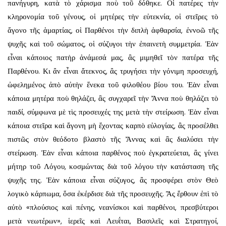
πανήγυρη, κατὰ τὸ χάρισμα ποὺ τοῦ δόθηκε. Οἱ πατέρες τὴν
κληρονομία τοῦ γένους, οἱ μητέρες τὴν εὐτεκνία, οἱ στεῖρες τὸ
ἄγονο τῆς ἁμαρτίας, οἱ Παρθένοι τὴν διπλὴ ἀφθαρσία, ἐννοῶ τῆς
ψυχῆς καὶ τοῦ σώματος, οἱ σύζυγοι τὴν ἐπαινετὴ συμμετρία. Ἐὰν
εἶναι κάποιος πατὴρ ἀνάμεσά μας, ἂς μιμηθεῖ τὸν πατέρα τῆς
Παρθένου. Κι ἂν εἶναι ἄτεκνος, ἂς τρυγήσει τὴν γόνιμη προσευχή,
ὠφελημένος ἀπὸ αὐτὴν ἕνεκα τοῦ φιλοθέου βίου του. Ἐὰν εἶναι
κάποια μητέρα ποὺ θηλάζει, ἂς συγχαρεῖ τὴν Ἄννα ποὺ θηλάζει τὸ
παιδί, σύμφωνα μὲ τὶς προσευχές της μετὰ τὴν στείρωση. Ἐὰν εἶναι
κάποια στεῖρα καὶ ἄγονη μὴ ἔχοντας καρπὸ εὐλογίας, ἂς προσέλθει
πιστῶς στὸν θεόδοτο βλαστὸ τῆς Ἄννας καὶ ἂς διαλύσει τὴν
στείρωση. Ἐὰν εἶναι κάποια παρθένος ποὺ ἐγκρατεύεται, ἂς γίνει
μήτηρ τοῦ Λόγου, κοσμώντας διὰ τοῦ λόγου τὴν κατάσταση τῆς
ψυχῆς της. Ἐὰν κάποια εἶναι σύζυγος, ἂς προσφέρει στὸν Θεὸ
λογικὸ κάρπωμα, ὅσα ἐκέρδισε διὰ τῆς προσευχῆς. Ἂς ἔρθουν ἐπὶ τὸ
αὐτὸ «πλούσιος καὶ πένης, νεανίσκοι καὶ παρθένοι, πρεσβύτεροι
μετὰ νεωτέρων», ἱερεῖς καὶ Λευΐται, Βασιλεῖς καὶ Στρατηγοί,