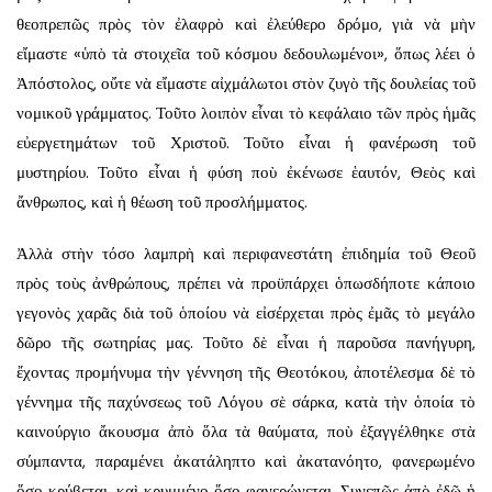
θεοπρεπῶς πρὸς τὸν ἐλαφρὸ καὶ ἐλεύθερο δρόμο, γιὰ νὰ μὴν
εἴμαστε «ὑπὸ τὰ στοιχεῖα τοῦ κόσμου δεδουλωμένοι», ὅπως λέει ὁ
Ἀπόστολος, οὔτε νὰ εἴμαστε αἰχμάλωτοι στὸν ζυγὸ τῆς δουλείας τοῦ
νομικοῦ γράμματος. Τοῦτο λοιπὸν εἶναι τὸ κεφάλαιο τῶν πρὸς ἡμᾶς
εὐεργετημάτων τοῦ Χριστοῦ. Τοῦτο εἶναι ἡ φανέρωση τοῦ
μυστηρίου. Τοῦτο εἶναι ἡ φύση ποὺ ἐκένωσε ἑαυτόν, Θεὸς καὶ
ἄνθρωπος, καὶ ἡ θέωση τοῦ προσλήμματος.
Ἀλλὰ στὴν τόσο λαμπρὴ καὶ περιφανεστάτη ἐπιδημία τοῦ Θεοῦ
πρὸς τοὺς ἀνθρώπους, πρέπει νὰ προϋπάρχει ὁπωσδήποτε κάποιο
γεγονὸς χαρᾶς διὰ τοῦ ὁποίου νὰ εἰσέρχεται πρὸς ἐμᾶς τὸ μεγάλο
δῶρο τῆς σωτηρίας μας. Τοῦτο δὲ εἶναι ἡ παροῦσα πανήγυρη,
ἔχοντας προμήνυμα τὴν γέννηση τῆς Θεοτόκου, ἀποτέλεσμα δὲ τὸ
γέννημα τῆς παχύνσεως τοῦ Λόγου σὲ σάρκα, κατὰ τὴν ὁποία τὸ
καινούργιο ἄκουσμα ἀπὸ ὅλα τὰ θαύματα, ποὺ ἐξαγγέλθηκε στὰ
σύμπαντα, παραμένει ἀκατάληπτο καὶ ἀκατανόητο, φανερωμένο
ὅσο κρύβεται, καὶ κρυμμένο ὅσο φανερώνεται. Συνεπῶς ἀπὸ ἐδῶ ἡ