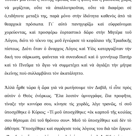
νὰ μερίζεται, οὔτε νὰ ἀπαλλοτριοῦται, οὔτε νὰ διαφέρει σὲ
ὁ,τιδήποτε μεταξὺ της, παρὰ μόνο στὴν ἰδιότητα καθενὸς ἀπὸ τὰ
θεαρχικὰ πρόσωπα. Γι᾿ αὐτὸ πανηγυρίζω καὶ εὐφραίνομαι
χορεύοντας, καὶ προσφέρω ἑορταστικὸ δῶρο στὴν Μητέρα τοῦ
Λόγου, διότι τὸ τέκνο της μοῦ ἐγνώρισε τὸ κεφάλαιο τῆς Τριαδικῆς
πίστεως. Διότι ὅταν ὁ ἄναρχος Λόγος καὶ Υἱὸς κατεργαζόταν τὴν
δική του σάρκωση, φαίνεται νὰ συνευδοκεῖ καὶ ὁ γεννήτωρ Πατὴρ
καὶ τὸ Πνεῦμα τὸ ἅγιο νὰ συμμετέχει καὶ νὰ ἁγιάζει τὴν μήτρα
ἐκείνης ποὺ συλλαμβάνει τὸν ἀκατάληπτο.
Ἀλλὰ ἦρθε τώρα ἡ ὥρα γιὰ νὰ ρωτήσουμε τὸν Δαβὶδ, τί εἶπε πρὸς
αὐτὸν ὁ Θεὸς ἐνόρκως. Ἔλα λοιπὸν ὑμνογράφε, ἔλα προφῆτα,
τίναξε τὴν κιννύρα σου, κίνησε τὶς χορδές, λέγε τρανῶς, τί σοῦ
ὑποσχέθηκε ὁ Κύριος; -Τί μοῦ ὑποσχέθηκε; «ἐκ καρποῦ τῆς κοιλίας
σου θήσομαι ἐπὶ τοῦ θρόνου σου». Μοῦ τὸ ὑποσχέθηκε καὶ δὲν τὸ
ἀθέτησε. Ὑποσχέθηκε καὶ σφράγισε τοὺς λόγους του διὰ τῶν ἔργων.