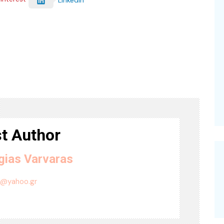
t Author
gias Varvaras
4@yahoo.gr