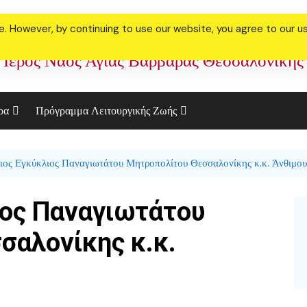
 However, by continuing to use our website, you agree to our use
Ιερός Ναός Αγίας Βαρβάρας Θεσσαλονίκης
ρα
Πρόγραμμα Λειτουργικής Ζωής
ακό Συσσίτιο
Πρόγραμμα Ιανουαρίου
Φεβρουαρίου 2023
ιος Εγκύκλιος Παναγιωτάτου Μητροπολίτου Θεσσαλονίκης κ.κ. Άνθιμου
ορία μας
Πρόγραμμα Μεγάλης
ελεστία Γάμου
ιος Παναγιωτάτου
Τεσσαρακοστής 2023
θήκη
Αγίου Παϊσίου 2021
σαλονίκης κ.κ.