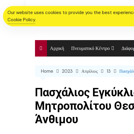
Skip
to
Our website uses cookies to provide you the best experience.
content
Cookie Policy
.
Αρχική
Πνευματικό Κέντρο
Διάφο
Χορευτικό Τμήμα Ιερού
Ενορι
Ναού
Home
2023
Απρίλιος
13
Πασχάλ
Η Ιστ
Χορωδία
Ιεροτ
Πασχάλιος Εγκύκλ
Φωτο
Μητροπολίτου Θεσ
Άνθιμου