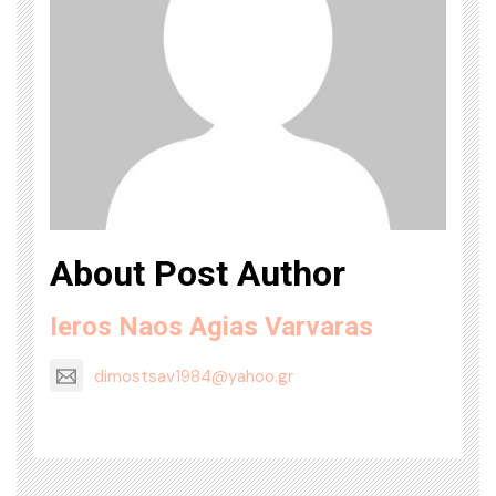
About Post Author
Ieros Naos Agias Varvaras
dimostsav1984@yahoo.gr