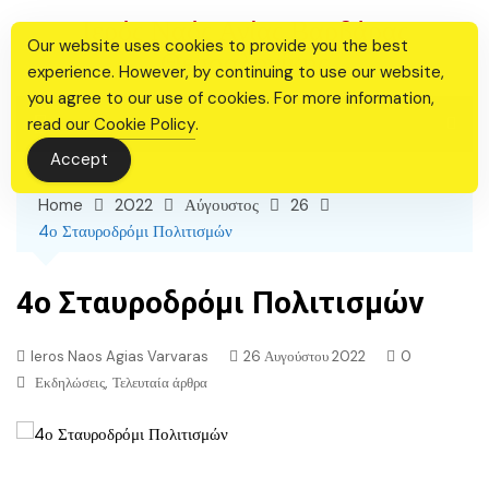
Skip
Ιερός Ναός Αγίας Βαρβάρας
to
Our website uses cookies to provide you the best
Θεσσαλονίκης
content
experience. However, by continuing to use our website,
you agree to our use of cookies. For more information,
read our
Cookie Policy
.
Accept
Home
2022
Αύγουστος
26
4ο Σταυροδρόμι Πολιτισμών
4ο Σταυροδρόμι Πολιτισμών
Ieros Naos Agias Varvaras
26 Αυγούστου 2022
0
,
Εκδηλώσεις
Τελευταία άρθρα