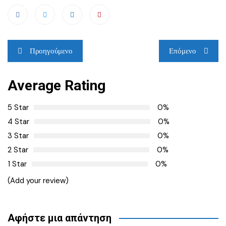
Πλοήγηση
Προηγούμενο
Επόμενο
άρθρων
Average Rating
5 Star
0%
4 Star
0%
3 Star
0%
2 Star
0%
1 Star
0%
(Add your review)
Αφήστε μια απάντηση