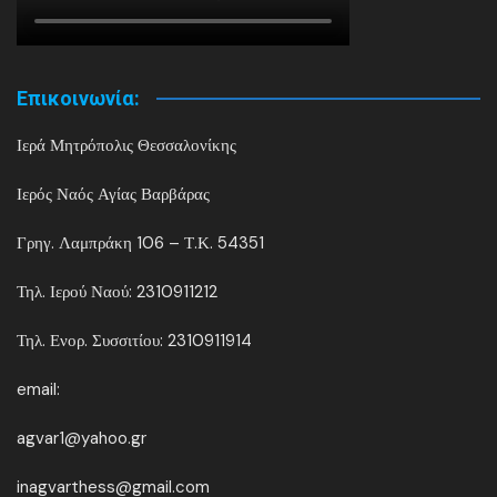
Επικοινωνία:
Ιερά Μητρόπολις Θεσσαλονίκης
Ιερός Ναός Αγίας Βαρβάρας
Γρηγ. Λαμπράκη 106 – Τ.Κ. 54351
Τηλ. Ιερού Ναού: 2310911212
Τηλ. Ενορ. Συσσιτίου: 2310911914
email:
agvar1@yahoo.gr
inagvarthess@gmail.com