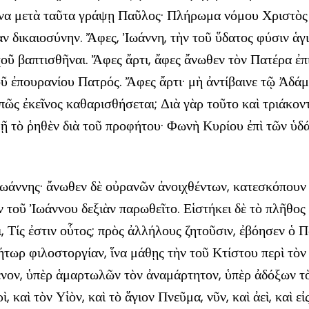
ἵνα μετὰ ταῦτα γράψῃ Παῦλος· Πλήρωμα νόμου Χριστὸς ε
ν δικαιοσύνην. Ἄφες, Ἰωάννη, τὴν τοῦ ὕδατος φύσιν ἁγι
οῦ βαπτισθῆναι. Ἄφες ἄρτι, ἄφες ἄνωθεν τὸν Πατέρα ἐπι
τοῦ ἐπουρανίου Πατρός. Ἄφες ἄρτι· μὴ ἀντίβαινε τῷ Ἀδά
ῶς ἐκεῖνος καθαρισθήσεται; Διὰ γὰρ τοῦτο καὶ τριάκοντ
θῇ τὸ ῥηθὲν διὰ τοῦ προφήτου· Φωνὴ Κυρίου ἐπὶ τῶν ὑδ
ννης· ἄνωθεν δὲ οὐρανῶν ἀνοιχθέντων, κατεσκόπουν ἄγ
οῦ Ἰωάννου δεξιὰν παρωθεῖτο. Εἱστήκει δὲ τὸ πλῆθος ἀπ
 Τίς ἐστιν οὗτος; πρὸς ἀλλήλους ζητοῦσιν, ἐβόησεν ὁ Π
ήτωρ φιλοστοργίαν, ἵνα μάθῃς τὴν τοῦ Κτίστου περὶ τὸν
νον, ὑπὲρ ἁμαρτωλῶν τὸν ἀναμάρτητον, ὑπὲρ ἀδόξων τὸ
καὶ τὸν Υἱὸν, καὶ τὸ ἅγιον Πνεῦμα, νῦν, καὶ ἀεὶ, καὶ ε