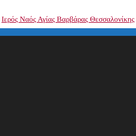
Ιερός Ναός Αγίας Βαρβάρας Θεσσαλονίκης