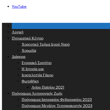
Skip
YouTube
to
content
Αρχική
Πνευματικό Κέντρο
Χορευτικό Τμήμα Ιερού Ναού
Χορωδία
Διάφορα
Ενοριακό Συσσίτιο
Η Ιστορία μας
Ιεροτελεστία Γάμου
Φωτοθήκη
Αγίου Παϊσίου 2021
Πρόγραμμα Λειτουργικής Ζωής
Πρόγραμμα Ιανουαρίου Φεβρουαρίου 2023
Πρόγραμμα Μεγάλης Τεσσαρακοστής 2023