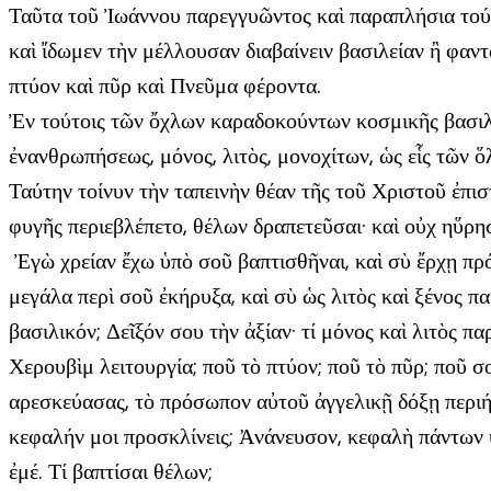
Ταῦτα τοῦ Ἰωάννου παρεγγυῶντος καὶ παραπλήσια τούτ
καὶ ἴδωμεν τὴν μέλλουσαν διαβαίνειν βασιλείαν ἢ φαν
πτύον καὶ πῦρ καὶ Πνεῦμα φέροντα.
Ἐν τούτοις τῶν ὄχλων καραδοκούντων κοσμικῆς βασιλεί
ἐνανθρωπήσεως, μόνος, λιτὸς, μονοχίτων, ὡς εἷς τῶν 
Ταύτην τοίνυν τὴν ταπεινὴν θέαν τῆς τοῦ Χριστοῦ ἐπι
φυγῆς περιεβλέπετο, θέλων δραπετεῦσαι· καὶ οὐχ ηὕρη
Ἐγὼ χρείαν ἔχω ὑπὸ σοῦ βαπτισθῆναι, καὶ σὺ ἔρχῃ πρός
μεγάλα περὶ σοῦ ἐκήρυξα, καὶ σὺ ὡς λιτὸς καὶ ξένος π
βασιλικόν; Δεῖξόν σου τὴν ἀξίαν· τί μόνος καὶ λιτὸς 
Χερουβὶμ λειτουργία; ποῦ τὸ πτύον; ποῦ τὸ πῦρ; ποῦ
αρεσκεύασας, τὸ πρόσωπον αὐτοῦ ἀγγελικῇ δόξῃ περιή
κεφαλήν μοι προσκλίνεις; Ἀνάνευσον, κεφαλὴ πάντων ὑπά
ἐμέ. Τί βαπτίσαι θέλων;