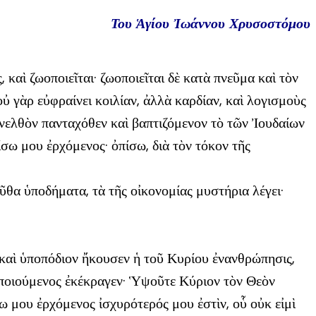
Του Ἁγίου Ἰωάννου Χρυσοστόμου
 καὶ ζωοποιεῖται· ζωοποιεῖται δὲ κατὰ πνεῦμα καὶ τὸν
 γὰρ εὐφραίνει κοιλίαν, ἀλλὰ καρδίαν, καὶ λογισμοὺς
νελθὸν πανταχόθεν καὶ βαπτιζόμενον τὸ τῶν Ἰουδαίων
ίσω μου ἐρχόμενος· ὀπίσω, διὰ τὸν τόκον τῆς
ῦθα ὑποδήματα, τὰ τῆς οἰκονομίας μυστήρια λέγει·
 καὶ ὑποπόδιον ἤκουσεν ἡ τοῦ Κυρίου ἐνανθρώπησις,
ν ποιούμενος ἐκέκραγεν· Ὑψοῦτε Κύριον τὸν Θεὸν
ω μου ἐρχόμενος ἰσχυρότερός μου ἐστὶν, οὗ οὐκ εἰμὶ