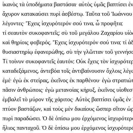
ἱκανὸς τὰ ὑποδήματα βαστάσαι· αὐτὸς ὑμᾶς βαπτίσει ἐν 
ἄχυρον κατακαύσει πυρὶ ἀσβέστῳ. Ταῦτα τοῦ Ἰωάννου π
λέγοντες· Ἔχεις ἰσχυρότερόν σού τινα, ὦ προφῆτα;
τί σεαυτὸν συκοφαντεῖς; σὺ τοῦ μεγάλου Ζαχαρίου υἱὸ
καὶ θηρίοις φοβερός. Ἔχεις ἰσχυρότερόν σού τινα; τί ἀ
θυσιαστηρίῳ ἐφανερώθης, σὺ τὴν γλῶτταν τοῦ γεννήσαν
Tί τοίνυν συκοφαντεῖς ἑαυτόν; Οὐκ ἔχεις τὸν ἰσχυρότ
καταδεξάμενος, ἀντεβόα τοῖς ἀντιβαίνουσιν ὄχλοις λέγων
ἐμέ· ἐγὼ ἐκ στείρας, ἐκεῖνος ἐκ παρθένου· ἐγὼ στρατιώ
πᾶσιν ἀνθρώποις· ἐγὼ μετανοίας κήρυξ, ἐκεῖνος υἱοθεσ
ἐμβαλεῖ τὸ μύρον τῆς χάριτος· Αὐτὸς βαπτίσει ὑμᾶς ἐν
πτύον βαστάζων, καὶ τοὺς μὲν δικαίους ὥσπερ σῖτον 
πυρὶ παραδώσει. Ὁ δὲ ὀπίσω μου ἐρχόμενος ἰσχυρότερός
ἥλιος πανταχοῦ. Ὁ δὲ ὀπίσω μου ἐρχόμενος ἰσχυρότερό