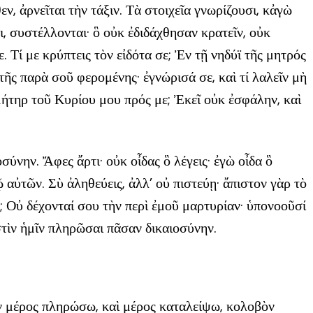
εν, ἀρνεῖται τὴν τάξιν. Τὰ στοιχεῖα γνωρίζουσι, κἀγὼ
ι, συστέλλονται· ὃ οὐκ ἐδιδάχθησαν κρατεῖν, οὐκ
ε. Τί με κρύπτεις τὸν εἰδότα σε; Ἐν τῇ νηδύϊ τῆς μητρός
ς παρὰ σοῦ φερομένης· ἐγνώρισά σε, καὶ τί λαλεῖν μὴ
μήτηρ τοῦ Κυρίου μου πρός με; Ἐκεῖ οὐκ ἐσφάλην, καὶ
ύνην. Ἄφες ἄρτι· οὐκ οἶδας ὃ λέγεις· ἐγὼ οἶδα ὃ
 αὐτῶν. Σὺ ἀληθεύεις, ἀλλ’ οὐ πιστεύῃ· ἄπιστον γὰρ τὸ
 Οὐ δέχονταί σου τὴν περὶ ἐμοῦ μαρτυρίαν· ὑπονοοῦσί
ἐστὶν ἡμῖν πληρῶσαι πᾶσαν δικαιοσύνην.
ὰν μέρος πληρώσω, καὶ μέρος καταλείψω, κολοβὸν