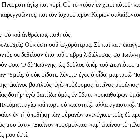
Πνεύματι ἁγίῳ καὶ πυρί. Οὗ τὸ πτύον ἐν χειρὶ αὐτοῦ· κα
αρεγγυῶντος, καὶ τὸν ἰσχυρότερον Κύριον σαλπίζοντος,
ς, σὺ καὶ ἀνθρώποις ποθητὸς,
δολεσχεῖς; Οὐκ ἔστι σοῦ ἰσχυρότερος. Σὺ καὶ κατ’ ἐπαγγ
τός σε δεθεῖσαν ὑπὸ τοῦ Γαβριὴλ διέλυσας, σὺ Ἰωάννης
ερόν σου. Ὁ δὲ Ἰωάννης, ὡς δοῦλος ὑπὲρ τοῦ Δεσπότου 
· Ὑμεῖς, ὃ οὐκ οἴδατε, λέγετε· ἐγὼ, ὃ οἶδα, μαρτυρῶ. Ἰσ
της, ἐκεῖνος βασιλεύς· ἐγὼ πρόδρομος, ἐκεῖνος οὐράνιος
ίας δοτήρ· ἐγὼ βαπτίζω ὑμᾶς ἐν ὕδατι, προκαθαίρων ὑμᾶ
 Πνεύματι ἁγίῳ καὶ πυρὶ, οὐ καυστικῷ, ἀλλὰ ἁγιαστικῷ. 
ὡραῖον ἐν τῇ ἀποθήκῃ τῶν οὐρανῶν ἀνενέγκει, τοὺς δὲ 
 μου ἐστίν. Ἐκεῖνον προσμείνατε, παρ’ ἐκείνου τὸ τέλει
ς μου ἐστί.