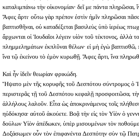
καταλιμπάνω τὴν οἰκονομίαν· δεῖ με πάντα πληρῶσαι, 
Ἄφες ἄρτι· οὕτω γὰρ πρέπον ἐστὶν ἡμῖν πληρῶσαι πᾶσα
βαπτισθῆναι, οὐ καταδέξεται βασιλεὺς ὑπὸ ἱερέως πτωχ
ἄρχωνται οἱ Ἰουδαῖοι λέγειν υἱὸν τοῦ τέκτονος, ἀλλὰ 
πλημμελημάτων ἐκπλῦναι θέλων· εἰ μὴ ἐγὼ βαπτισθῶ, π
ἵνα τῷ ἐκείνου τὸ ἐμὸν κυρωθῇ. Ἄφες ἄρτι, ἵνα πληρω
Καὶ ἦν ἰδεῖν θεωρίαν φρικώδη.
Ἥψατο μὲν τῆς κορυφῆς τοῦ Δεσπότου σύντρομος ὁ Ἰωά
περιστερᾶς τῇ τοῦ Δεσπότου κεφαλῇ προσφοιτῶσα, τὴν τ
ἀλλήλους λαλοῦν. Εἶτα ὡς ἀποκρινάμενος τοῖς πλήθεσι,
ηὐδόκησα· αὐτοῦ ἀκούετε. Βοᾷ τὴν εἰς τὸν Υἱὸν ὁ γενν
δούλων Υἱὸν ἀπέδωκεν, ὑπὲρ μισουμένων τὸν ποθούμε
Δοξάσωμεν οὖν τὸν ἐπιφανέντα Δεσπότην σὺν τῷ Πατρὶ, 