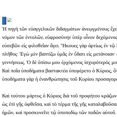
Ἡ πηγὴ τῶν εὐαγγελικῶν διδαγμάτων ἀνεῳγμένους ἔχει το
νόμον τῶν ἐντολῶν, εὐφροσύνην ὑπὲρ οἶνον δεχόμενος.
εὐσεβῶν εἰς φιλοθεΐαν ἄγει. Ἤκουες γὰρ ἀρτίως ἐν τ
πλῆθος· Ἐγὼ μὲν βαπτίζω ὑμᾶς ἐν ὕδατι εἰς μετάνοιαν·
γεννήσεως. Ὁ δὲ ὀπίσω μου ἐρχόμενος ἰσχυρότερός μου
Καὶ ποῖα ὑποδήματα βαστακτέα ὑπεφέρετο ὁ Κύριος, ὅτ
ὑποδήματα γὰρ ἡ ἐνανθρώπησις τοῦ Κυρίου προσαγορ
Καὶ τούτου μάρτυς ὁ Κύριος διὰ τοῦ προφήτου κράζων
ὡς ἐπὶ γῆς ὀφθεῖσα, καὶ τὸ τέρμα τῆς γῆς καταλαβοῦ
ἡμῶν, καὶ προσκυνεῖτε τῷ ὑποποδίῳ τῶν ποδῶν αὐτοῦ. Ἐ