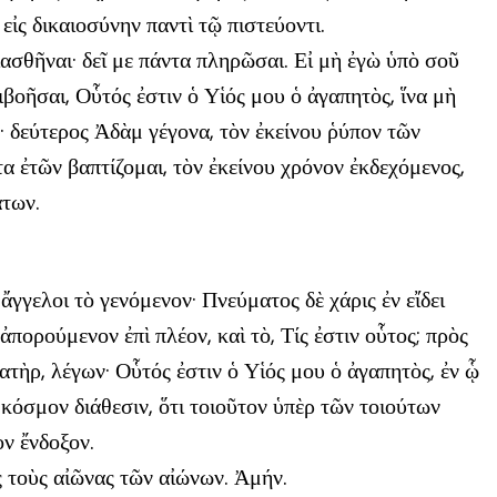
ἰς δικαιοσύνην παντὶ τῷ πιστεύοντι.
ασθῆναι· δεῖ με πάντα πληρῶσαι. Εἰ μὴ ἐγὼ ὑπὸ σοῦ
βοῆσαι, Οὗτός ἐστιν ὁ Υἱός μου ὁ ἀγαπητὸς, ἵνα μὴ
μ· δεύτερος Ἀδὰμ γέγονα, τὸν ἐκείνου ῥύπον τῶν
α ἐτῶν βαπτίζομαι, τὸν ἐκείνου χρόνον ἐκδεχόμενος,
άτων.
γελοι τὸ γενόμενον· Πνεύματος δὲ χάρις ἐν εἴδει
ορούμενον ἐπὶ πλέον, καὶ τὸ, Τίς ἐστιν οὗτος; πρὸς
ατὴρ, λέγων· Οὗτός ἐστιν ὁ Υἱός μου ὁ ἀγαπητὸς, ἐν ᾧ
 κόσμον διάθεσιν, ὅτι τοιοῦτον ὑπὲρ τῶν τοιούτων
ν ἔνδοξον.
ἰς τοὺς αἰῶνας τῶν αἰώνων. Ἀμήν.