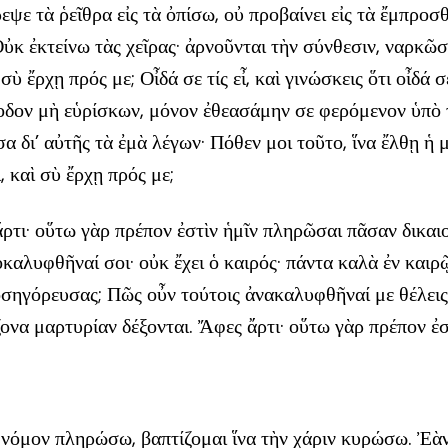
εψε τὰ ῥεῖθρα εἰς τὰ ὀπίσω, οὐ προβαίνει εἰς τὰ ἔμπροσθ
Οὐκ ἐκτείνω τὰς χεῖρας· ἀρνοῦνται τὴν σύνθεσιν, ναρκῶσ
ὺ ἔρχῃ πρός με; Οἶδά σε τίς εἶ, καὶ γινώσκεις ὅτι οἶδά σ
δον μὴ εὑρίσκων, μόνον ἐθεασάμην σε φερόμενον ὑπὸ τῆ
 δι’ αὐτῆς τὰ ἐμὰ λέγων· Πόθεν μοι τοῦτο, ἵνα ἔλθῃ ἡ 
 καὶ σὺ ἔρχῃ πρός με;
τι· οὕτω γὰρ πρέπον ἐστὶν ἡμῖν πληρῶσαι πᾶσαν δικαιοσ
καλυφθῆναί σοι· οὐκ ἔχει ὁ καιρός· πάντα καλὰ ἐν καιρῷ
σηγόρευσας; Πῶς οὖν τούτοις ἀνακαλυφθῆναί με θέλεις;
ίζονα μαρτυρίαν δέξονται. Ἄφες ἄρτι· οὕτω γὰρ πρέπον 
ν νόμον πληρώσω, βαπτίζομαι ἵνα τὴν χάριν κυρώσω. Ἐ