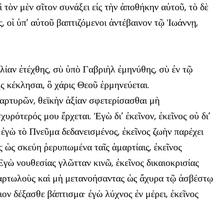
ὶ τὸν μὲν σῖτον συνάξει εἰς τὴν ἀποθήκην αὐτοῦ, τὸ δὲ
 οἱ ὑπ’ αὐτοῦ βαπτιζόμενοι ἀντέβαινον τῷ Ἰωάννῃ,
ελίαν ἐτέχθης, σὺ ὑπὸ Γαβριὴλ ἐμηνύθης, σὺ ἐν τῷ
 κέκλησαι, ὃ χάρις Θεοῦ ἑρμηνεύεται.
μαρτυρῶν, θεϊκὴν ἀξίαν σφετερίσασθαι μὴ
χυρότερός μου ἔρχεται. Ἐγὼ δι’ ἐκεῖνον, ἐκεῖνος οὐ δι’
· ἐγὼ τὸ Πνεῦμα δεδανεισμένος, ἐκεῖνος ζωὴν παρέχει
ς ὡς σκεύη ῥερυπωμένα ταῖς ἁμαρτίαις, ἐκεῖνος
Ἐγὼ νουθεσίας γλῶτταν κινῶ, ἐκεῖνος δικαιοκρισίας
ἁμαρτωλοὺς καὶ μὴ μετανοήσαντας ὡς ἄχυρα τῷ ἀσβέστῳ
ον δέξασθε βάπτισμα· ἐγὼ λύχνος ἐν μέρει, ἐκεῖνος