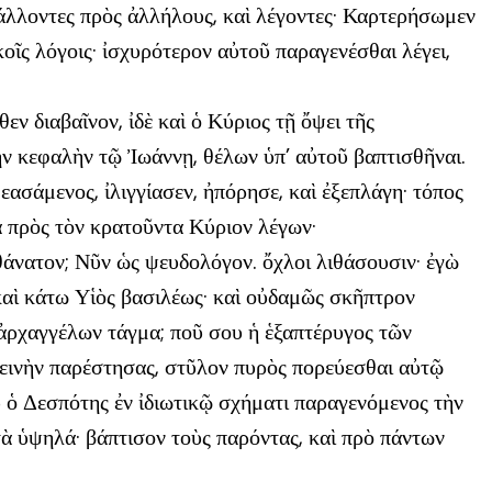
άλλοντες πρὸς ἀλλήλους, καὶ λέγοντες· Καρτερήσωμεν
οῖς λόγοις· ἰσχυρότερον αὐτοῦ παραγενέσθαι λέγει,
 διαβαῖνον, ἰδὲ καὶ ὁ Κύριος τῇ ὄψει τῆς
ὴν κεφαλὴν τῷ Ἰωάννῃ, θέλων ὑπ’ αὐτοῦ βαπτισθῆναι.
ασάμενος, ἰλιγγίασεν, ἠπόρησε, καὶ ἐξεπλάγη· τόπος
α πρὸς τὸν κρατοῦντα Κύριον λέγων·
ς θάνατον; Νῦν ὡς ψευδολόγον. ὄχλοι λιθάσουσιν· ἐγὼ
, καὶ κάτω Υἱὸς βασιλέως· καὶ οὐδαμῶς σκῆπτρον
ν ἀρχαγγέλων τάγμα; ποῦ σου ἡ ἑξαπτέρυγος τῶν
τεινὴν παρέστησας, στῦλον πυρὸς πορεύεσθαι αὐτῷ
 ὁ Δεσπότης ἐν ἰδιωτικῷ σχήματι παραγενόμενος τὴν
 τὰ ὑψηλά· βάπτισον τοὺς παρόντας, καὶ πρὸ πάντων