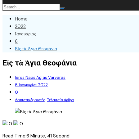
Home
2022
Ιανουάριος
6
Εἰς τὰ Ἁγια Θεοφάνια
Εἰς τὰ Ἁγια Θεοφάνια
Ieros Naos Agias Varvaras
6 Ιανουαρίου 2022
0
,
Δεσποτικές εορτές
Τελευταία άρθρα
0
0
Read Time:
6 Minute, 41 Second