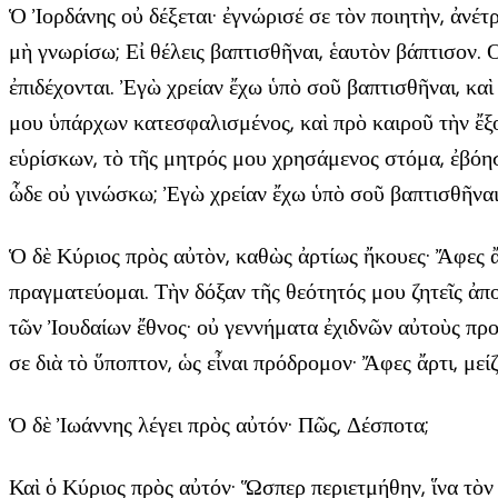
Ὁ Ἰορδάνης οὐ δέξεται· ἐγνώρισέ σε τὸν ποιητὴν, ἀνέτρ
μὴ γνωρίσω; Εἰ θέλεις βαπτισθῆναι, ἑαυτὸν βάπτισον. 
ἐπιδέχονται. Ἐγὼ χρείαν ἔχω ὑπὸ σοῦ βαπτισθῆναι, καὶ σ
μου ὑπάρχων κατεσφαλισμένος, καὶ πρὸ καιροῦ τὴν ἔξο
εὑρίσκων, τὸ τῆς μητρός μου χρησάμενος στόμα, ἐβόησα
ὧδε οὐ γινώσκω; Ἐγὼ χρείαν ἔχω ὑπὸ σοῦ βαπτισθῆναι,
Ὁ δὲ Κύριος πρὸς αὐτὸν, καθὼς ἀρτίως ἤκουες· Ἄφες ἄρ
πραγματεύομαι. Τὴν δόξαν τῆς θεότητός μου ζητεῖς ἀπο
τῶν Ἰουδαίων ἔθνος· οὐ γεννήματα ἐχιδνῶν αὐτοὺς προ
σε διὰ τὸ ὕποπτον, ὡς εἶναι πρόδρομον· Ἄφες ἄρτι, με
Ὁ δὲ Ἰωάννης λέγει πρὸς αὐτόν· Πῶς, Δέσποτα;
Καὶ ὁ Κύριος πρὸς αὐτόν· Ὥσπερ περιετμήθην, ἵνα τὸ