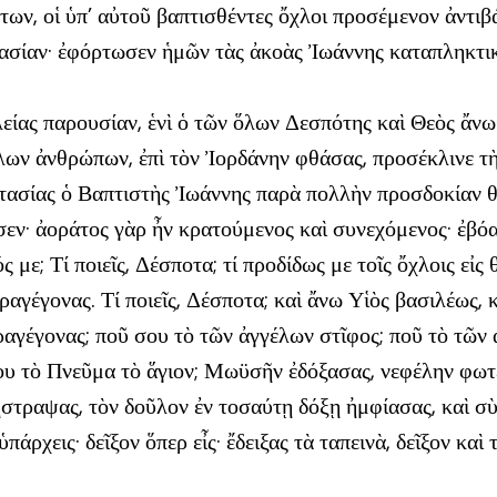
ων, οἱ ὑπ’ αὐτοῦ βαπτισθέντες ὄχλοι προσέμενον ἀντιβ
τασίαν· ἐφόρτωσεν ἡμῶν τὰς ἀκοὰς Ἰωάννης καταπληκτικ
ας παρουσίαν, ἑνὶ ὁ τῶν ὅλων Δεσπότης καὶ Θεὸς ἄνωθεν
ὅλων ἀνθρώπων, ἐπὶ τὸν Ἰορδάνην φθάσας, προσέκλινε τ
στασίας ὁ Βαπτιστὴς Ἰωάννης παρὰ πολλὴν προσδοκίαν θε
σεν· ἀοράτος γὰρ ἦν κρατούμενος καὶ συνεχόμενος· ἐβό
 με; Τί ποιεῖς, Δέσποτα; τί προδίδως με τοῖς ὄχλοις εἰ
αραγέγονας. Τί ποιεῖς, Δέσποτα; καὶ ἄνω Υἱὸς βασιλέως
παραγέγονας; ποῦ σου τὸ τῶν ἀγγέλων στῖφος; ποῦ τὸ τῶ
 σου τὸ Πνεῦμα τὸ ἅγιον; Μωϋσῆν ἐδόξασας, νεφέλην φω
στραψας, τὸν δοῦλον ἐν τοσαύτῃ δόξῃ ἠμφίασας, καὶ σὺ
ρχεις· δεῖξον ὅπερ εἶς· ἔδειξας τὰ ταπεινὰ, δεῖξον καὶ