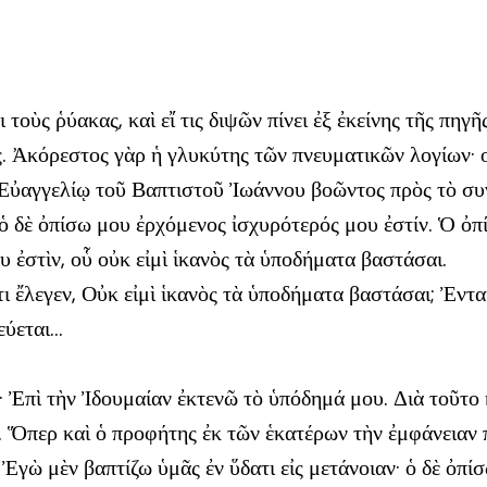
ὺς ῥύακας, καὶ εἴ τις διψῶν πίνει ἐξ ἐκείνης τῆς πηγῆς,
 Ἀκόρεστος γὰρ ἡ γλυκύτης τῶν πνευματικῶν λογίων· οὐ
ῷ Εὐαγγελίῳ τοῦ Βαπτιστοῦ Ἰωάννου βοῶντος πρὸς τὸ συ
 ὁ δὲ ὀπίσω μου ἐρχόμενος ἰσχυρότερός μου ἐστίν. Ὁ ὀπ
 ἐστὶν, οὗ οὐκ εἰμὶ ἱκανὸς τὰ ὑποδήματα βαστάσαι.
ι ἔλεγεν, Οὐκ εἰμὶ ἱκανὸς τὰ ὑποδήματα βαστάσαι; Ἐντα
εύεται…
· Ἐπὶ τὴν Ἰδουμαίαν ἐκτενῶ τὸ ὑπόδημά μου. Διὰ τοῦτο
σα. Ὅπερ καὶ ὁ προφήτης ἐκ τῶν ἑκατέρων τὴν ἐμφάνεια
γὼ μὲν βαπτίζω ὑμᾶς ἐν ὕδατι εἰς μετάνοιαν· ὁ δὲ ὀπίσ