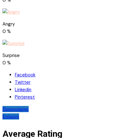
0
%
Angry
0
%
Surprise
0
%
Facebook
Twitter
Linkedin
Pinterest
Πλοήγηση
Προηγούμενο
Επόμενο
άρθρων
Average Rating