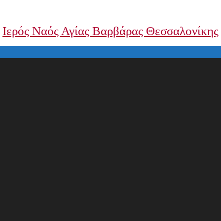
Ιερός Ναός Αγίας Βαρβάρας Θεσσαλονίκης