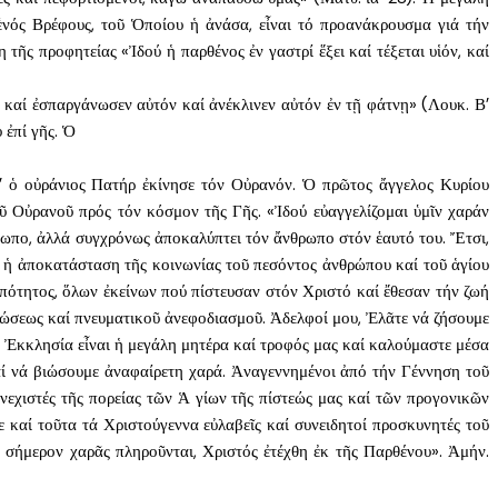
ἑνός Βρέφους, τοῦ Ὁποίου ἡ ἀνάσα, εἶναι τό προανάκρουσμα γιά τήν
ῆς προφητείας «Ἰδού ἡ παρθένος ἐν γαστρί ἕξει καί τέξεται υἱόν, καί
 καί ἐσπαργάνωσεν αὐτόν καί ἀνέκλινεν αὐτόν ἐν τῇ φάτνῃ» (Λουκ. Β’
 ἐπί γῆς. Ὁ
’ ὁ οὐράνιος Πατήρ ἐκίνησε τόν Οὐρανόν. Ὁ πρῶτος ἄγγελος Κυρίου
ῦ Οὐρανοῦ πρός τόν κόσμον τῆς Γῆς. «Ἰδού εὐαγγελίζομαι ὑμῖν χαράν
θρωπο, ἀλλά συγχρόνως ἀποκαλύπτει τόν ἄνθρωπο στόν ἑαυτό του. Ἔτσι,
ι ἡ ἀποκατάσταση τῆς κοινωνίας τοῦ πεσόντος ἀνθρώπου καί τοῦ ἁγίου
πότητος, ὅλων ἐκείνων πού πίστευσαν στόν Χριστό καί ἔθεσαν τήν ζωή
νεώσεως καί πνευματικοῦ ἀνεφοδιασμοῦ. Ἀδελφοί μου, Ἐλᾶτε νά ζήσουμε
ας Ἐκκλησία εἶναι ἡ μεγάλη μητέρα καί τροφός μας καί καλούμαστε μέσα
αί νά βιώσουμε ἀναφαίρετη χαρά. Ἀναγεννημένοι ἀπό τήν Γέννηση τοῦ
νεχιστές τῆς πορείας τῶν Ἁ γίων τῆς πίστεώς μας καί τῶν προγονικῶν
 καί τοῦτα τά Χριστούγεννα εὐλαβεῖς καί συνειδητοί προσκυνητές τοῦ
σήμερον χαρᾶς πληροῦνται, Χριστός ἐτέχθη ἐκ τῆς Παρθένου». Ἀμήν.