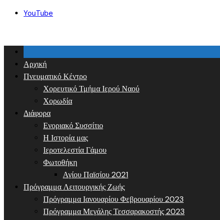
Skip
YouTube
to
content
Αρχική
Πνευματικό Κέντρο
Χορευτικό Τμήμα Ιερού Ναού
Χορωδία
Διάφορα
Ενοριακό Συσσίτιο
Η Ιστορία μας
Ιεροτελεστία Γάμου
Φωτοθήκη
Αγίου Παϊσίου 2021
Πρόγραμμα Λειτουργικής Ζωής
Πρόγραμμα Ιανουαρίου Φεβρουαρίου 2023
Πρόγραμμα Μεγάλης Τεσσαρακοστής 2023