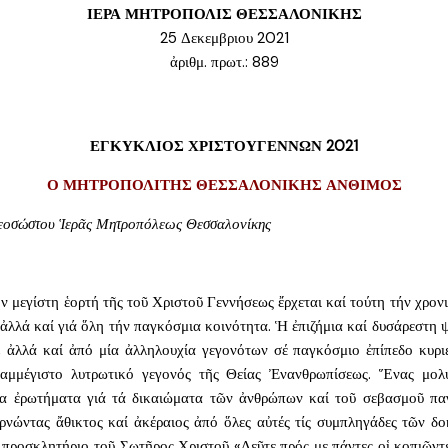
ΙΕΡΑ ΜΗΤΡΟΠΟΛΙΣ ΘΕΣΣΑΛΟΝΙΚΗΣ
25 Δεκεμβριου 2021
ἀριθμ. πρωτ.: 889
ΕΓΚΥΚΛΙΟΣ ΧΡΙΣΤΟΥΓΕΝΝΩΝ 2021
Ο ΜΗΤΡΟΠΟΛΙΤΗΣ ΘΕΣΣΑΛΟΝΙΚΗΣ ΑΝΘΙΜΟΣ
ς Θεοσώστου Ἱερᾶς Μητροπόλεως Θεσσαλονίκης
ν μεγίστη ἑορτή τῆς τοῦ Χριστοῦ Γεννήσεως ἔρχεται καί τούτη τήν χρονι
 ἀλλά καί γιά ὅλη τήν παγκόσμια κοινότητα. Ἡ ἐπιζήμια καί δυσάρεστ
ῦ, ἀλλά καί ἀπό μία ἀλληλουχία γεγονότων σέ παγκόσμιο ἐπίπεδο κυριε
αμμέγιστο λυτρωτικό γεγονός τῆς Θείας Ἐνανθρωπίσεως. Ἕνας μολυ
νια ἐρωτήματα γιά τά δικαιώματα τῶν ἀνθρώπων καί τοῦ σεβασμοῦ πα
ερνώντας ἄθικτος καί ἀκέραιος ἀπό ὅλες αὐτές τίς συμπληγάδες τῶν δο
προσκλητήριο τοῦ Σωτῆρος Χριστοῦ «Δεῦτε πρός με πάντες οἱ κοπιῶντε