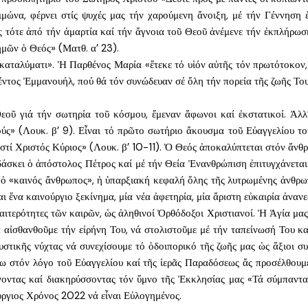
ιμώνα, φέρνει στίς ψυχές μας τήν χαρούμενη ἄνοιξη, μέ τήν Γέννηση 
τότε ἀπό τήν ἁμαρτία καί τήν ἄγνοια τοῦ Θεοῦ ἀνέμενε τήν ἐκπλήρωση τ
μῶν ὁ Θεός» (Ματθ. α’ 23).
καταλύματι». Ἡ Παρθένος Μαρία «ἔτεκε τό υἱόν αὐτῆς τόν πρωτότοκον,
ντος Ἐμμανουήλ, πού θά τόν συνώδευαν σέ ὅλη τήν πορεία τῆς ζωῆς Του
εοῦ γιά τήν σωτηρία τοῦ κόσμου, ἔμεναν ἄφωνοι καί ἐκστατικοί. Ἀλλ
ούς» (Λουκ. β’ 9). Εἶναι τό πρῶτο σωτήριο ἄκουσμα τοῦ Εὐαγγελίου το
ς ἐστί Χριστός Κύριος» (Λουκ. β’ 10-11). Ὁ Θεός ἀποκαλύπτεται στόν ἄν
δάσκει ὁ ἀπόστολος Πέτρος καί μέ τήν Θεία Ἐνανθρώπιση ἐπιτυγχάνετα
 ὁ «καινός ἄνθρωπος», ἡ ὑπαρξιακή κεφαλή ὅλης τῆς λυτρωμένης ἀνθρω
ι ἕνα καινούργιο ξεκίνημα, μία νέα ἀφετηρία, μία ἄριστη εὐκαιρία ἀνα
ἰδιαιτερότητες τῶν καιρῶν, ὡς ἀληθινοί Ὀρθόδοξοι Χριστιανοί. Ἡ Ἁγία μ
 αἰσθανθοῦμε τήν εἰρήνη Του, νά στολιστοῦμε μέ τήν ταπείνωσή Του κ
υστικῆς νύχτας νά συνεχίσουμε τό ὁδοιπορικό τῆς ζωῆς μας ὡς ἄξιοι συ
νω στόν λόγο τοῦ Εὐαγγελίου καί τῆς ἱερᾶς Παραδόσεως ἄς προσέλθουμε
οντας καί διακηρύσσοντας τόν ὕμνο τῆς Ἐκκλησίας μας «Τά σύμπαντα 
ύργιος Χρόνος 2022 νά εἶναι Εὐλογημένος.