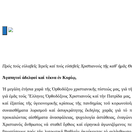
Πρός τούς εὐλαβεῖς Ἱερεῖς καί τούς εὐσεβεῖς Χριστιανούς τῆς καθ’ ἡμᾶ
Ἀγαπητοί ἀδελφοί καί τέκνα ἐν Κυρίῳ,
Ἡ μεγάλη ἐτήσια χαρά τῆς Ὀρθοδόξου χριστιανικῆς πίστεώς μας, γιά τή
γιά ἐμᾶς τούς Ἕλληνες Ὀρθοδόξους Χριστιανούς καί τήν Πατρίδα μας,
καί έξαιτίας τῆς ὑγειονομικῆς κρίσεως τῆς πανδημίας τοῦ κορωνοϊο
συναισθήματα λυρισμοῦ καί ἀσυγκράτητης ἔκδηλης χαρᾶς γιά τό π
προκαλώντας αἰσθήματα ἀνασφάλειας, ψυχολογία ἀστάθειας, ἐναγώ
Χριστιανός ἄνθρωπος νά σταθεῖ ὄρθιος καί εἰρηνικά ἀγωνιζόμενος π
βηματίσουμε πρός τήν λυτρωτική Βηθλεέμ ἀκούγοντας τό φιλάνθρωπο 