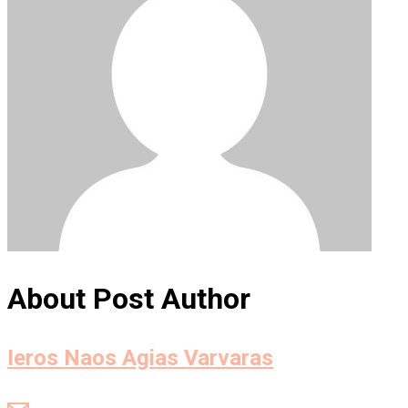
About Post Author
Ieros Naos Agias Varvaras