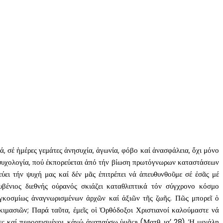
ά, σέ ἡμέρες γεμάτες ἀνησυχία, ἀγωνία, φόβο καί ἀνασφάλεια, ὄχι μόνο
η ψυχολογία, πού ἐκπορεύεται ἀπό τήν βίωση πρωτόγνωρων καταστάσεων
ύει τήν ψυχή μας καί δέν μᾶς ἐπιτρέπει νά ἀπευθυνθοῦμε σέ ἐσᾶς μέ
βένιος διεθνής οὐρανός σκιάζει καταθλιπτικά τόν σύγχρονο κόσμο
γκοσμίως ἀναγνωρισμένων ἀρχῶν καί ἀξιῶν τῆς ζωῆς. Πῶς μπορεῖ ὁ
κιμασιῶν; Παρά ταῦτα, ἐμεῖς οἱ Ὀρθόδοξοι Χριστιανοί καλούμαστε νά
ς καί πεφορτισμένοι, κἀγώ ἀναπαύσω ὑμᾶς» (Ματθ. ια’ 28). Ἡ μεγάλη