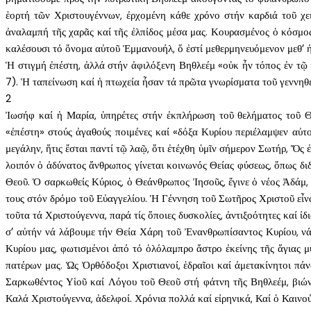
ἑορτή τῶν Χριστουγέννων, ἐρχομένη κάθε χρόνο στήν καρδιά τοῦ χε
ἀναλαμπή τῆς χαρᾶς καί τῆς ἐλπίδος μέσα μας. Κουρασμένος ὁ κόσμος 
καλέσουσι τό ὄνομα αὐτοῦ Ἐμμανουήλ, ὅ ἐστί μεθερμηνευόμενον μεθ’ ἡ
Ἡ στιγμή ἐπέστη, ἀλλά στήν ἀφιλόξενη Βηθλεέμ «οὐκ ἦν τόπος ἐν τῷ 
7). Ἡ ταπείνωση καί ἡ πτωχεία ἦσαν τά πρῶτα γνωρίσματα τοῦ γεννηθέ
2
Ἰωσήφ καί ἡ Μαρία, ὑπηρέτες στήν ἐκπλήρωση τοῦ θελήματος τοῦ Θ
«ἐπέστη» στούς ἀγαθούς ποιμένες καί «δόξα Κυρίου περιέλαμψεν αὐτ
μεγάλην, ἥτις ἔσται παντί τῷ λαῷ, ὅτι ἐτέχθη ὑμῖν σήμερον Σωτήρ, Ὅ
λοιπόν ὁ ἀδύνατος ἄνθρωπος γίνεται κοινωνός Θείας φύσεως, ὅπως δι
Θεοῦ. Ὁ σαρκωθείς Κύριος, ὁ Θεάνθρωπος Ἰησοῦς, ἔγινε ὁ νέος Ἀδάμ,
τους στόν δρόμο τοῦ Εὐαγγελίου. Ἡ Γέννηση τοῦ Σωτῆρος Χριστοῦ εἶνα
τοῦτα τά Χριστούγεννα, παρά τίς ὅποιες δυσκολίες, ἀντιξοότητες καί 
σ’ αὐτήν νά λάβουμε τήν Θεία Χάρη τοῦ Ἐνανθρωπίσαντος Κυρίου, νά
Κυρίου μας, φωτισμένοι ἀπό τό ὁλόλαμπρο ἄστρο ἐκείνης τῆς ἅγιας μ
πατέρων μας. Ὡς Ὀρθόδοξοι Χριστιανοί, ἑδραῖοι καί ἀμετακίνητοι πά
Σαρκωθέντος Υἱοῦ καί Λόγου τοῦ Θεοῦ στή φάτνη τῆς Βηθλεέμ, βιών
Καλά Χριστούγεννα, ἀδελφοί. Χρόνια πολλά καί εἰρηνικά, Καί ὁ Καινο