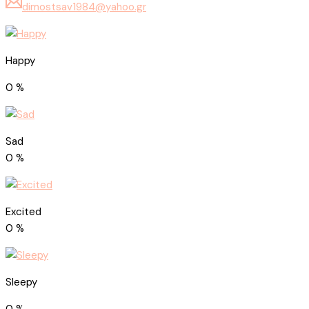
dimostsav1984@yahoo.gr
Happy
0
%
Sad
0
%
Excited
0
%
Sleepy