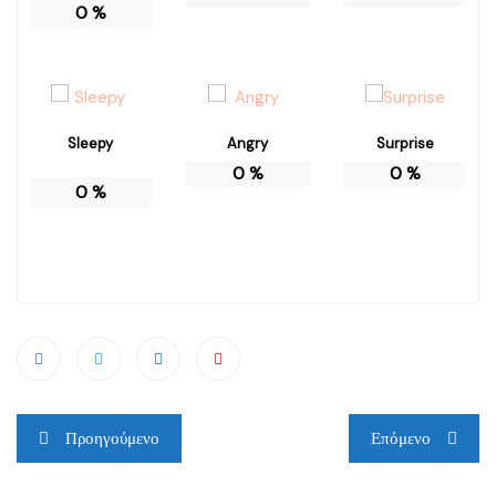
0
%
Sleepy
Angry
Surprise
0
%
0
%
0
%
Πλοήγηση
Προηγούμενο
Επόμενο
άρθρων