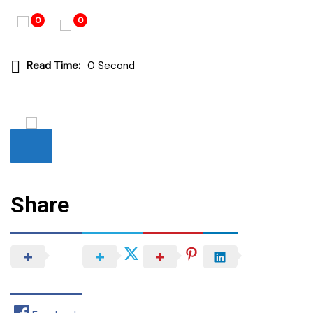
0
0
Read Time:
0 Second
Share