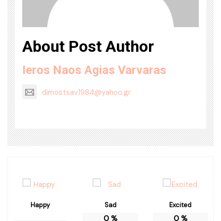
About Post Author
Ieros Naos Agias Varvaras
dimostsav1984@yahoo.gr
Happy
Sad
Excited
0
%
0
%