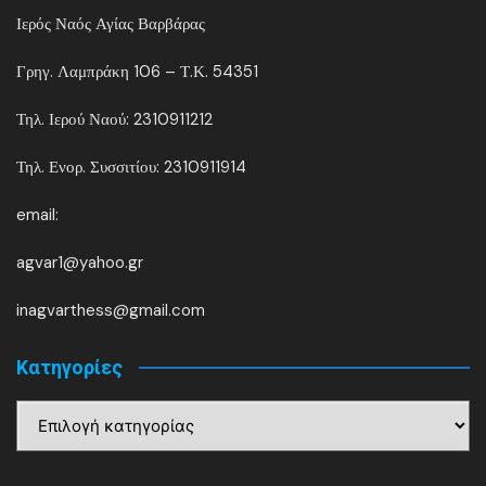
Ιερός Ναός Αγίας Βαρβάρας
Γρηγ. Λαμπράκη 106 – Τ.Κ. 54351
Τηλ. Ιερού Ναού: 2310911212
Τηλ. Ενορ. Συσσιτίου: 2310911914
email:
agvar1@yahoo.gr
inagvarthess@gmail.com
Kατηγορίες
Kατηγορίες