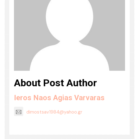
About Post Author
Ieros Naos Agias Varvaras
dimostsav1984@yahoo.gr