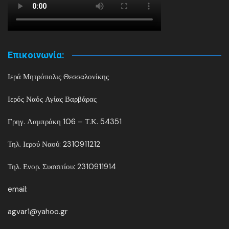
Επικοινωνία:
Ιερά Μητρόπολις Θεσσαλονίκης
Ιερός Ναός Αγίας Βαρβάρας
Γρηγ. Λαμπράκη 106 – Τ.Κ. 54351
Τηλ. Ιερού Ναού: 2310911212
Τηλ. Ενορ. Συσσιτίου: 2310911914
email:
agvar1@yahoo.gr