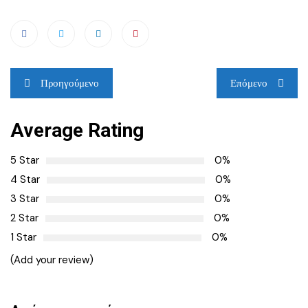
Πλοήγηση
Προηγούμενο
Επόμενο
άρθρων
Average Rating
5 Star
0%
4 Star
0%
3 Star
0%
2 Star
0%
1 Star
0%
(Add your review)