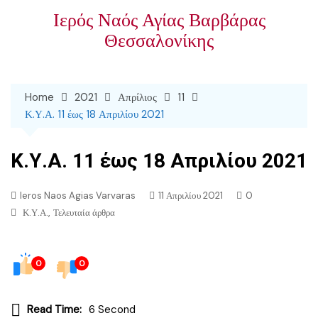
Skip
Ιερός Ναός Αγίας Βαρβάρας
to
Θεσσαλονίκης
content
Home
2021
Απρίλιος
11
Κ.Υ.Α. 11 έως 18 Απριλίου 2021
Κ.Υ.Α. 11 έως 18 Απριλίου 2021
Ieros Naos Agias Varvaras
11 Απριλίου 2021
0
,
Κ.Υ.Α.
Τελευταία άρθρα
0
0
Read Time:
6 Second