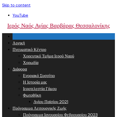
Skip to content
YouTube
Ιερός Ναός Αγίας Βαρβάρας Θεσσαλονίκης
Αρχική
Πνευματικό Κέντρο
Χορευτικό Τμήμα Ιερού Ναού
Χορωδία
Διάφορα
Ενοριακό Συσσίτιο
Η Ιστορία μας
Ιεροτελεστία Γάμου
Φωτοθήκη
Αγίου Παϊσίου 2021
Πρόγραμμα Λειτουργικής Ζωής
Πρόγραμμα Ιανουαρίου Φεβρουαρίου 2023