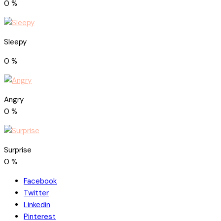
0
%
Sleepy
0
%
Angry
0
%
Surprise
0
%
Facebook
Twitter
Linkedin
Pinterest