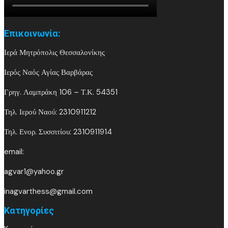
Επικοινωνία:
Ιερά Μητρόπολις Θεσσαλονίκης
Ιερός Ναός Αγίας Βαρβάρας
Γρηγ. Λαμπράκη 106 – Τ.Κ. 54351
Τηλ. Ιερού Ναού: 2310911212
Τηλ. Ενορ. Συσσιτίου: 2310911914
email:
agvar1@yahoo.gr
inagvarthess@gmail.com
Kατηγορίες