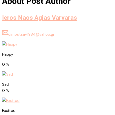
About Post Author
Ieros Naos Agias Varvaras
dimostsav1984@yahoo.gr
Happy
0
%
Sad
0
%
Excited