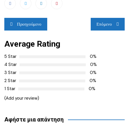
Πλοήγηση
Προηγούμενο
Επόμενο
άρθρων
Average Rating
5 Star
0%
4 Star
0%
3 Star
0%
2 Star
0%
1 Star
0%
(Add your review)
Αφήστε μια απάντηση