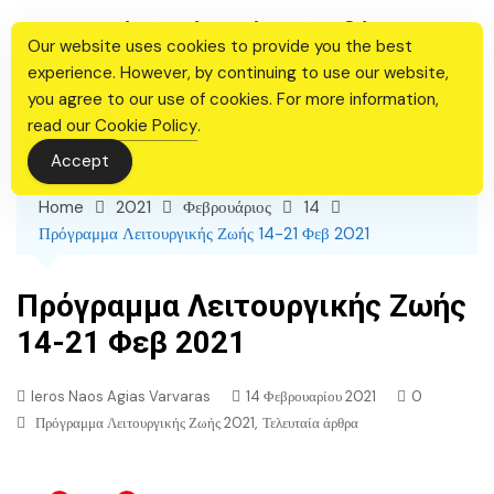
Skip
Ιερός Ναός Αγίας Βαρβάρας
to
Our website uses cookies to provide you the best
Θεσσαλονίκης
content
experience. However, by continuing to use our website,
you agree to our use of cookies. For more information,
read our
Cookie Policy
.
Accept
Home
2021
Φεβρουάριος
14
Πρόγραμμα Λειτουργικής Ζωής 14-21 Φεβ 2021
Πρόγραμμα Λειτουργικής Ζωής
14-21 Φεβ 2021
Ieros Naos Agias Varvaras
14 Φεβρουαρίου 2021
0
,
Πρόγραμμα Λειτουργικής Ζωής 2021
Τελευταία άρθρα