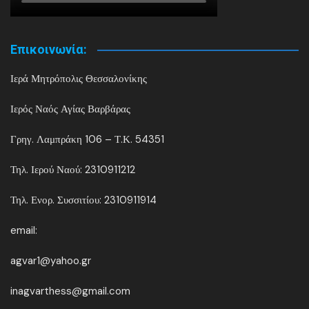
Επικοινωνία:
Ιερά Μητρόπολις Θεσσαλονίκης
Ιερός Ναός Αγίας Βαρβάρας
Γρηγ. Λαμπράκη 106 – Τ.Κ. 54351
Τηλ. Ιερού Ναού: 2310911212
Τηλ. Ενορ. Συσσιτίου: 2310911914
email:
agvar1@yahoo.gr
inagvarthess@gmail.com