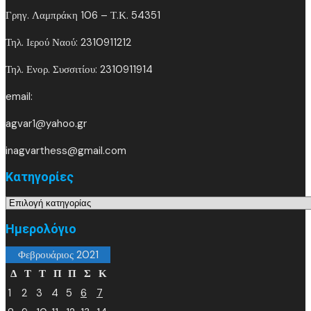
Γρηγ. Λαμπράκη 106 – Τ.Κ. 54351
Τηλ. Ιερού Ναού: 2310911212
Τηλ. Ενορ. Συσσιτίου: 2310911914
email:
agvar1@yahoo.gr
inagvarthess@gmail.com
Kατηγορίες
Kατηγορίες
Ημερολόγιο
Φεβρουάριος 2021
Δ
Τ
Τ
Π
Π
Σ
Κ
1
2
3
4
5
6
7