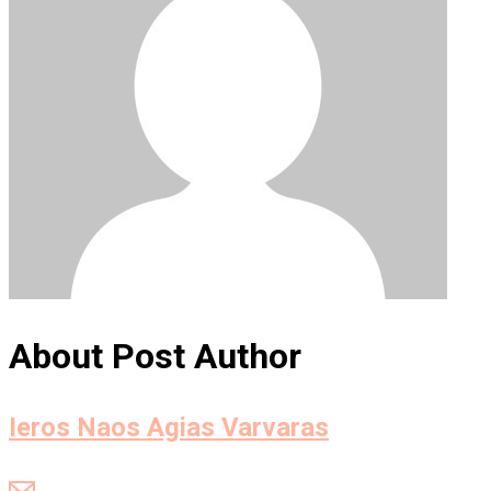
About Post Author
Ieros Naos Agias Varvaras