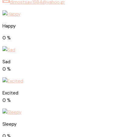
dimostsav1984@yahoo.gr
Happy
0
%
Sad
0
%
Excited
0
%
Sleepy
0
%