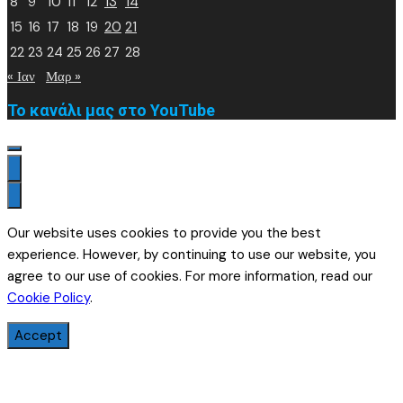
8
9
10
11
12
13
14
15
16
17
18
19
20
21
22
23
24
25
26
27
28
« Ιαν
Μαρ »
Το κανάλι μας στο YouTube
Our website uses cookies to provide you the best
experience. However, by continuing to use our website, you
agree to our use of cookies. For more information, read our
Cookie Policy
.
Accept