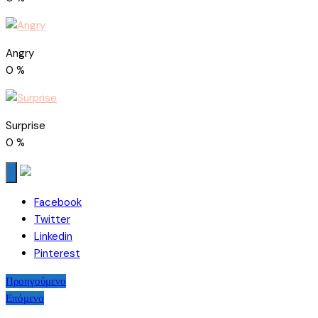
Angry
0
%
Surprise
0
%
Facebook
Twitter
Linkedin
Pinterest
Πλοήγηση
Προηγούμενο
Επόμενο
άρθρων