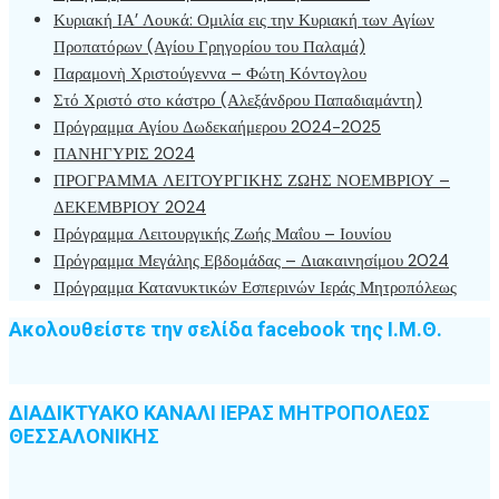
Κυριακή ΙΑ’ Λουκά: Ομιλία εις την Κυριακή των Αγίων
Προπατόρων (Αγίου Γρηγορίου του Παλαμά)
Παραμονὴ Χριστούγεννα – Φώτη Κόντογλου
Στό Χριστό στο κάστρο (Αλεξάνδρου Παπαδιαμάντη)
Πρόγραμμα Αγίου Δωδεκαήμερου 2024-2025
ΠΑΝΗΓΥΡΙΣ 2024
ΠΡΟΓΡΑΜΜΑ ΛΕΙΤΟΥΡΓΙΚΗΣ ΖΩΗΣ ΝΟΕΜΒΡΙΟΥ –
ΔΕΚΕΜΒΡΙΟΥ 2024
Πρόγραμμα Λειτουργικής Ζωής Μαΐου – Ιουνίου
Πρόγραμμα Μεγάλης Εβδομάδας – Διακαινησίμου 2024
Πρόγραμμα Κατανυκτικών Εσπερινών Ιεράς Μητροπόλεως
Ακολουθείστε την σελίδα facebook της Ι.Μ.Θ.
ΔΙΑΔΙΚΤΥΑΚΟ ΚΑΝΑΛΙ ΙΕΡΑΣ ΜΗΤΡΟΠΟΛΕΩΣ
ΘΕΣΣΑΛΟΝΙΚΗΣ