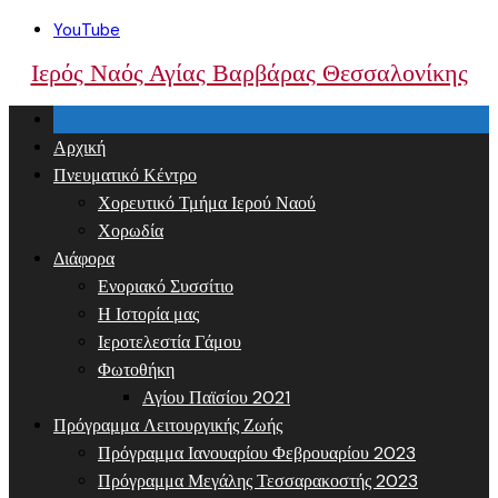
Skip
YouTube
to
Ιερός Ναός Αγίας Βαρβάρας Θεσσαλονίκης
content
Αρχική
Πνευματικό Κέντρο
Χορευτικό Τμήμα Ιερού Ναού
Χορωδία
Διάφορα
Ενοριακό Συσσίτιο
Η Ιστορία μας
Ιεροτελεστία Γάμου
Φωτοθήκη
Αγίου Παϊσίου 2021
Πρόγραμμα Λειτουργικής Ζωής
Πρόγραμμα Ιανουαρίου Φεβρουαρίου 2023
Πρόγραμμα Μεγάλης Τεσσαρακοστής 2023