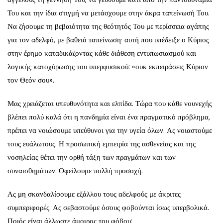
Του και την ίδια στιγμή να μετάσχουμε στην άκρα ταπείνωσή Του.
Να ζήσουμε τη βεβαιότητα της θεότητός Του με περίσσεια αγάπης
για τον αδελφό, με βαθειά ταπείνωση· αυτή που υπέδειξε ο Κύριος
στην έρημο καταδικάζοντας κάθε διάθεση εντυπωσιασμού και
λογικής κατοχύρωσης του υπερφυσικού: «ουκ εκπειράσεις Κύριον
τον Θεόν σου».
Μας χρειάζεται υπευθυνότητα και ελπίδα. Τώρα που κάθε νουνεχής
βλέπει πολύ καλά ότι η πανδημία είναι ένα πραγματικό πρόβλημα,
πρέπει να νοιώσουμε υπεύθυνοι για την υγεία όλων. Ας νοιαστούμε
τους ευάλωτους. Η προσωπική εμπειρία της ασθενείας και της
νοσηλείας θέτει την ορθή τάξη των πραγμάτων και των
συναισθημάτων. Οφείλουμε πολλή προσοχή.
Ας μη σκανδαλίσουμε εξάλλου τους αδελφούς με άκριτες
συμπεριφορές. Ας σεβαστούμε όσους φοβούνται ίσως υπερβολικά.
Ποιός είναι άλλωστε άμοιρος του φόβου;