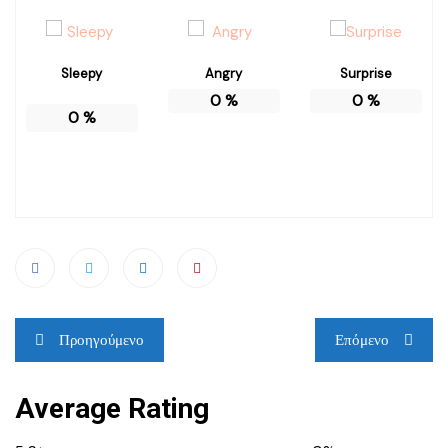
Sleepy
Angry
Surprise
0
%
0
%
0
%
Πλοήγηση
Προηγούμενο
Επόμενο
άρθρων
Average Rating