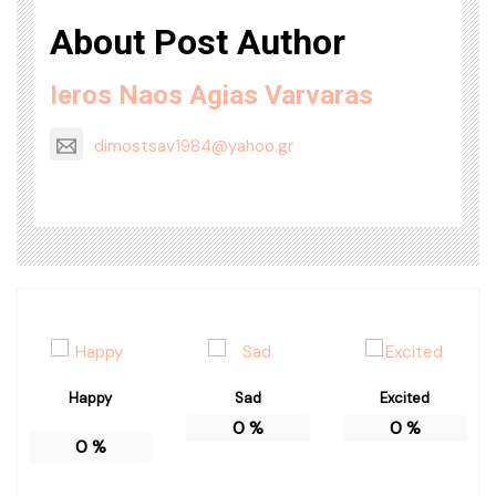
About Post Author
Ieros Naos Agias Varvaras
dimostsav1984@yahoo.gr
Happy
Sad
Excited
0
%
0
%
0
%