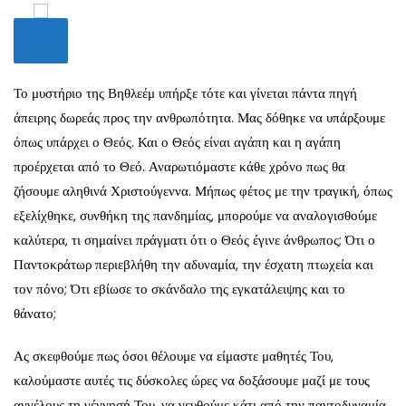
Το μυστήριο της Βηθλεέμ υπήρξε τότε και γίνεται πάντα πηγή
άπειρης δωρεάς προς την ανθρωπότητα. Μας δόθηκε να υπάρξουμε
όπως υπάρχει ο Θεός. Και ο Θεός είναι αγάπη και η αγάπη
προέρχεται από το Θεό. Αναρωτιόμαστε κάθε χρόνο πως θα
ζήσουμε αληθινά Χριστούγεννα. Μήπως φέτος με την τραγική, όπως
εξελίχθηκε, συνθήκη της πανδημίας, μπορούμε να αναλογισθούμε
καλύτερα, τι σημαίνει πράγματι ότι ο Θεός έγινε άνθρωπος; Ότι ο
Παντοκράτωρ περιεβλήθη την αδυναμία, την έσχατη πτωχεία και
τον πόνο; Ότι εβίωσε το σκάνδαλο της εγκατάλειψης και το
θάνατο;
Ας σκεφθούμε πως όσοι θέλουμε να είμαστε μαθητές Του,
καλούμαστε αυτές τις δύσκολες ώρες να δοξάσουμε μαζί με τους
αγγέλους τη γέννησή Του, να γευθούμε κάτι από την παντοδυναμία