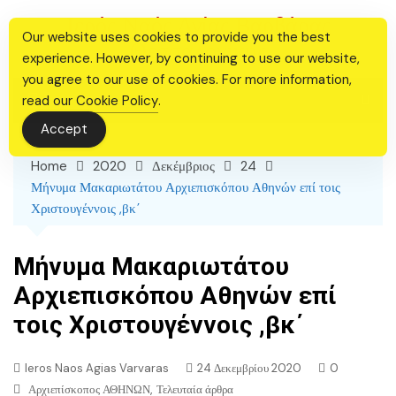
Skip
Ιερός Ναός Αγίας Βαρβάρας
to
Our website uses cookies to provide you the best
Θεσσαλονίκης
content
experience. However, by continuing to use our website,
you agree to our use of cookies. For more information,
read our
Cookie Policy
.
Accept
Home
2020
Δεκέμβριος
24
Μήνυμα Μακαριωτάτου Αρχιεπισκόπου Αθηνών επί τοις
Χριστουγέννοις ,βκ΄
Μήνυμα Μακαριωτάτου
Αρχιεπισκόπου Αθηνών επί
τοις Χριστουγέννοις ,βκ΄
Ieros Naos Agias Varvaras
24 Δεκεμβρίου 2020
0
,
Αρχιεπίσκοπος ΑΘΗΝΩΝ
Τελευταία άρθρα