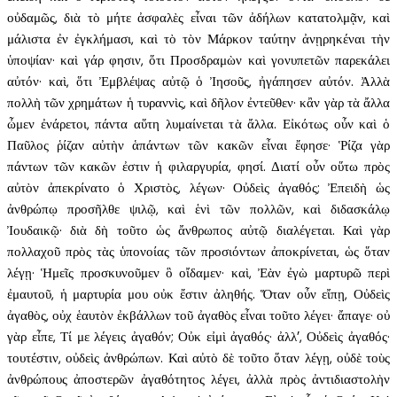
οὐδαμῶς, διὰ τὸ μήτε ἀσφαλὲς εἶναι τῶν ἀδήλων κατατολμᾷν, καὶ
μάλιστα ἐν ἐγκλήμασι, καὶ τὸ τὸν Μάρκον ταύτην ἀνῃρηκέναι τὴν
ὑποψίαν· καὶ γάρ φησιν, ὅτι Προσδραμὼν καὶ γονυπετῶν παρεκάλει
αὐτόν· καὶ, ὅτι Ἐμβλέψας αὐτῷ ὁ Ἰησοῦς, ἠγάπησεν αὐτόν. Ἀλλὰ
πολλὴ τῶν χρημάτων ἡ τυραννὶς, καὶ δῆλον ἐντεῦθεν· κἂν γὰρ τὰ ἄλλα
ὦμεν ἐνάρετοι, πάντα αὕτη λυμαίνεται τὰ ἄλλα. Εἰκότως οὖν καὶ ὁ
Παῦλος ῥίζαν αὐτὴν ἁπάντων τῶν κακῶν εἶναι ἔφησε· Ῥίζα γὰρ
πάντων τῶν κακῶν ἐστιν ἡ φιλαργυρία, φησί. Διατί οὖν οὕτω πρὸς
αὐτὸν ἀπεκρίνατο ὁ Χριστὸς, λέγων· Οὐδεὶς ἀγαθός; Ἐπειδὴ ὡς
ἀνθρώπῳ προσῆλθε ψιλῷ, καὶ ἑνὶ τῶν πολλῶν, καὶ διδασκάλῳ
Ἰουδαικῷ· διὰ δὴ τοῦτο ὡς ἄνθρωπος αὐτῷ διαλέγεται. Καὶ γὰρ
πολλαχοῦ πρὸς τὰς ὑπονοίας τῶν προσιόντων ἀποκρίνεται, ὡς ὅταν
λέγῃ· Ἡμεῖς προσκυνοῦμεν ὃ οἴδαμεν· καὶ, Ἐὰν ἐγὼ μαρτυρῶ περὶ
ἐμαυτοῦ, ἡ μαρτυρία μου οὐκ ἔστιν ἀληθής. Ὅταν οὖν εἴπῃ, Οὐδεὶς
ἀγαθὸς, οὐχ ἑαυτὸν ἐκβάλλων τοῦ ἀγαθὸς εἶναι τοῦτο λέγει· ἄπαγε· οὐ
γὰρ εἶπε, Τί με λέγεις ἀγαθόν; Οὐκ εἰμὶ ἀγαθός· ἀλλ’, Οὐδεὶς ἀγαθός·
τουτέστιν, οὐδεὶς ἀνθρώπων. Καὶ αὐτὸ δὲ τοῦτο ὅταν λέγῃ, οὐδὲ τοὺς
ἀνθρώπους ἀποστερῶν ἀγαθότητος λέγει, ἀλλὰ πρὸς ἀντιδιαστολὴν