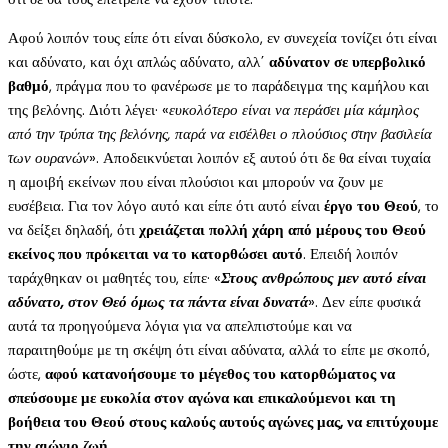
Αφού λοιπόν τους είπε ότι είναι δύσκολο, εν συνεχεία τονίζει ότι είναι
και αδύνατο, και όχι απλώς αδύνατο, αλλ΄
αδύνατον σε υπερβολικό
βαθμό
, πράγμα που το φανέρωσε με το παράδειγμα της καμήλου και
της βελόνης. Διότι λέγει· «
ευκολότερο είναι να περάσει μία κάμηλος
από την τρύπα της βελόνης, παρά να εισέλθει ο πλούσιος στην βασιλεία
των ουρανών
». Αποδεικνύεται λοιπόν εξ αυτού ότι δε θα είναι τυχαία
η αμοιβή εκείνων που είναι πλούσιοι και μπορούν να ζουν με
ευσέβεια. Για τον λόγο αυτό και είπε ότι αυτό είναι
έργο του Θεού
, το
να δείξει δηλαδή, ότι
χρειάζεται πολλή χάρη από μέρους του Θεού
εκείνος που πρόκειται να το κατορθώσει αυτό
. Επειδή λοιπόν
ταράχθηκαν οι μαθητές του, είπε· «
Στους ανθρώπους μεν αυτό είναι
αδύνατο, στον Θεό όμως τα πάντα είναι δυνατά
». Δεν είπε φυσικά
αυτά τα προηγούμενα λόγια για να απελπιστούμε και να
παραιτηθούμε με τη σκέψη ότι είναι αδύνατα, αλλά το είπε με σκοπό,
ώστε,
αφού κατανοήσουμε το μέγεθος του κατορθώματος να
σπεύσουμε με ευκολία στον αγώνα και επικαλούμενοι και τη
βοήθεια του Θεού στους καλούς αυτούς αγώνες μας, να επιτύχουμε
την αιώνιο ζωή
.