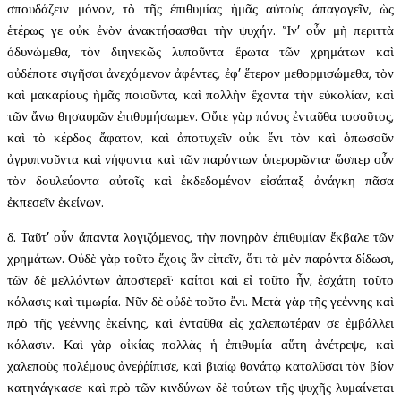
σπουδάζειν μόνον, τὸ τῆς ἐπιθυμίας ἡμᾶς αὐτοὺς ἀπαγαγεῖν, ὡς
ἑτέρως γε οὐκ ἐνὸν ἀνακτήσασθαι τὴν ψυχήν. Ἵν’ οὖν μὴ περιττὰ
ὀδυνώμεθα, τὸν διηνεκῶς λυποῦντα ἔρωτα τῶν χρημάτων καὶ
οὐδέποτε σιγῆσαι ἀνεχόμενον ἀφέντες, ἐφ’ ἕτερον μεθορμισώμεθα, τὸν
καὶ μακαρίους ἡμᾶς ποιοῦντα, καὶ πολλὴν ἔχοντα τὴν εὐκολίαν, καὶ
τῶν ἄνω θησαυρῶν ἐπιθυμήσωμεν. Οὔτε γὰρ πόνος ἐνταῦθα τοσοῦτος,
καὶ τὸ κέρδος ἄφατον, καὶ ἀποτυχεῖν οὐκ ἔνι τὸν καὶ ὁπωσοῦν
ἀγρυπνοῦντα καὶ νήφοντα καὶ τῶν παρόντων ὑπερορῶντα· ὥσπερ οὖν
τὸν δουλεύοντα αὐτοῖς καὶ ἐκδεδομένον εἰσάπαξ ἀνάγκη πᾶσα
ἐκπεσεῖν ἐκείνων.
δ. Ταῦτ’ οὖν ἅπαντα λογιζόμενος, τὴν πονηρὰν ἐπιθυμίαν ἔκβαλε τῶν
χρημάτων. Οὐδὲ γὰρ τοῦτο ἔχοις ἂν εἰπεῖν, ὅτι τὰ μὲν παρόντα δίδωσι,
τῶν δὲ μελλόντων ἀποστερεῖ· καίτοι καὶ εἰ τοῦτο ἦν, ἐσχάτη τοῦτο
κόλασις καὶ τιμωρία. Νῦν δὲ οὐδὲ τοῦτο ἔνι. Μετὰ γὰρ τῆς γεέννης καὶ
πρὸ τῆς γεέννης ἐκείνης, καὶ ἐνταῦθα εἰς χαλεπωτέραν σε ἐμβάλλει
κόλασιν. Καὶ γὰρ οἰκίας πολλὰς ἡ ἐπιθυμία αὕτη ἀνέτρεψε, καὶ
χαλεποὺς πολέμους ἀνεῤῥίπισε, καὶ βιαίῳ θανάτῳ καταλῦσαι τὸν βίον
κατηνάγκασε· καὶ πρὸ τῶν κινδύνων δὲ τούτων τῆς ψυχῆς λυμαίνεται