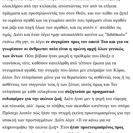
ολοκλήρου από την κολακεία, αποσπώντας τον από τα επίγεια
πράγματα και προσηλώνοντάς τον στον Θεόν, και τον πείθει να ζητεί
τα ουράνια αγαθά και να γνωρίσει αυτόν που πράγματι είναι αγαθόν
και ρίζα και πηγή όλων των αγαθών, και εις αυτόν ν΄ αποδίδει τις
τιμές. Διότι και όταν λέγει «
μην αποκαλέσετε κανένα ως “διδάσκαλο”
επάνω στη γη
», το λέγει
εν συγκρίσει προς τον εαυτό Του και για να
γνωρίσουν οι άνθρωποι ποία είναι η πρώτη αρχή όλων γενικώς
των όντων
. Ούτε βέβαια ήταν μικρή η προθυμία που έδειξε ο
νεανίσκος τότε, καθόσον κατελήφθη από τέτοιον έρωτα για τα
πνευματικά αγαθά, την στιγμήν που άλλοι μεν επείραζαν τον Κύριο,
άλλοι Τον επλησίασαν μόνο για να θεραπεύσει τις ασθένειές τους ή τις
ασθένειες των συγγενών τους ή των ξένων, αυτός όμως και Τον
επλησίασε με κάθε ειλικρίνεια και
συζητούσε με πραγματικό
ενδιαφέρον για την αιώνιο ζωή
. Διότι ήταν μεν η ψυχή του εύφορη
και πλουσία, αλλ΄ όμως το πλήθος των ακανθών κατέπνιγε τον σπόρο.
Πρόσεχε λοιπόν πώς ήταν την στιγμή εκείνη προετοιμασμένος για την
υπακοή των προσταγμάτων. Διότι λέγει· «
Τι να κάνω για να
κληρονομήσω την αιώνια ζωή;
» .Έτσι
ήταν προετοιμασμένος προς