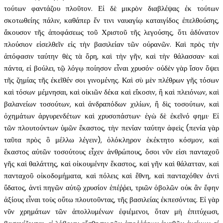
τούτων φαντάζου πλοῦτον. Εἰ δὲ μικρὸν διαβλέψας ἐκ τούτων
σκοτωθείης πάλιν, καθάπερ ἔν τινι ναυαγίῳ καταιγίδος ἐπελθούσης,
ἄκουσον τῆς ἀποφάσεως τοῦ Χριστοῦ τῆς λεγούσης, ὅτι ἀδύνατον
πλούσιον εἰσελθεῖν εἰς τὴν βασιλείαν τῶν οὐρανῶν. Καὶ πρὸς τὴν
ἀπόφασιν ταύτην θὲς τὰ ὄρη, καὶ τὴν γῆν, καὶ τὴν θάλασσαν· καὶ
πάντα, εἰ βούλει, τῷ λόγῳ ποίησον εἶναι χρυσόν· οὐδὲν γὰρ ἴσον ὄψει
τῆς ζημίας τῆς ἐκεῖθέν σοι γινομένης. Καὶ σὺ μὲν πλέθρων γῆς τόσων
καὶ τόσων μέμνησαι, καὶ οἰκιῶν δέκα καὶ εἴκοσιν, ἢ καὶ πλειόνων, καὶ
βαλανείων τοσούτων, καὶ ἀνδραπόδων χιλίων, ἢ δὶς τοσούτων, καὶ
ὀχημάτων ἀργυρενδέτων καὶ χρυσοπάστων· ἐγὼ δὲ ἐκεῖνό φημι· Εἰ
τῶν πλουτούντων ὑμῶν ἕκαστος, τὴν πενίαν ταύτην ἀφεὶς (πενία γὰρ
ταῦτα πρὸς ὃ μέλλω λέγειν), ὁλόκληρον ἐκέκτητο κόσμον, καὶ
ἕκαστος αὐτῶν τοσούτους εἶχεν ἀνθρώπους, ὅσοι νῦν εἰσι πανταχοῦ
γῆς καὶ θαλάττης, καὶ οἰκουμένην ἕκαστος, καὶ γῆν καὶ θάλατταν, καὶ
πανταχοῦ οἰκοδομήματα, καὶ πόλεις καὶ ἔθνη, καὶ πανταχόθεν ἀντὶ
ὕδατος, ἀντὶ πηγῶν αὐτῷ χρυσίον ἐπέῤῥει, τριῶν ὀβολῶν οὐκ ἂν ἔφην
ἀξίους εἶναι τοὺς οὕτω πλουτοῦντας, τῆς βασιλείας ἐκπεσόντας. Εἰ γὰρ
νῦν χρημάτων τῶν ἀπολλυμένων ἐφιέμενοι, ὅταν μὴ ἐπιτύχωσι,