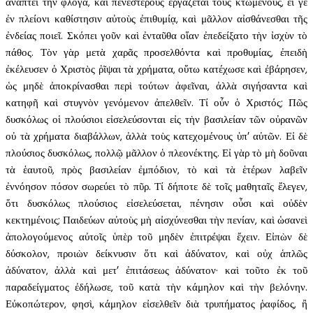
ἀνάπτει τὴν φλόγα, καὶ πενεστέρους ἐργάζεται τοὺς κτωμένους, εἴ γε
ἐν πλείονι καθίστησιν αὐτοὺς ἐπιθυμίᾳ, καὶ μᾶλλον αἰσθάνεσθαι τῆς
ἐνδείας ποιεῖ. Σκόπει γοῦν καὶ ἐνταῦθα οἵαν ἐπεδείξατο τὴν ἰσχὺν τὸ
πάθος. Τὸν γὰρ μετὰ χαρᾶς προσελθόντα καὶ προθυμίας, ἐπειδὴ
ἐκέλευσεν ὁ Χριστὸς ῥῖψαι τὰ χρήματα, οὕτω κατέχωσε καὶ ἐβάρησεν,
ὡς μηδὲ ἀποκρίνασθαι περὶ τούτων ἀφεῖναι, ἀλλὰ σιγήσαντα καὶ
κατηφῆ καὶ στυγνὸν γενόμενον ἀπελθεῖν. Τί οὖν ὁ Χριστός; Πῶς
δυσκόλως οἱ πλούσιοι εἰσελεύσονται εἰς τὴν βασιλείαν τῶν οὐρανῶν
οὐ τὰ χρήματα διαβάλλων, ἀλλὰ τοὺς κατεχομένους ὑπ’ αὐτῶν. Εἰ δὲ
πλούσιος δυσκόλως, πολλῷ μᾶλλον ὁ πλεονέκτης. Εἰ γὰρ τὸ μὴ δοῦναι
τὰ ἑαυτοῦ, πρὸς βασιλείαν ἐμπόδιον, τὸ καὶ τὰ ἑτέρων λαβεῖν
ἐννόησον πόσον σωρεύει τὸ πῦρ. Τί δήποτε δὲ τοῖς μαθηταῖς ἔλεγεν,
ὅτι δυσκόλως πλούσιος εἰσελεύσεται, πένησιν οὖσι καὶ οὐδὲν
κεκτημένοις; Παιδεύων αὐτοὺς μὴ αἰσχύνεσθαι τὴν πενίαν, καὶ ὡσανεὶ
ἀπολογούμενος αὐτοῖς ὑπὲρ τοῦ μηδὲν ἐπιτρέψαι ἔχειν. Εἰπὼν δὲ
δύσκολον, προιὼν δείκνυσιν ὅτι καὶ ἀδύνατον, καὶ οὐχ ἁπλῶς
ἀδύνατον, ἀλλὰ καὶ μετ’ ἐπιτάσεως ἀδύνατον· καὶ τοῦτο ἐκ τοῦ
παραδείγματος ἐδήλωσε, τοῦ κατὰ τὴν κάμηλον καὶ τὴν βελόνην.
Εὐκοπώτερον, φησὶ, κάμηλον εἰσελθεῖν διὰ τρυπήματος ῥαφίδος, ἢ