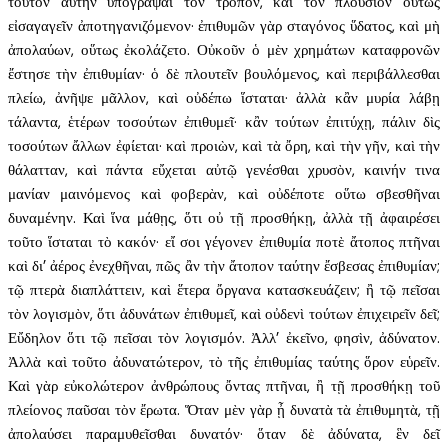
τοῦτον αὐτὴν ὑπογράψαι τὸν τρόπον, καὶ τὸν πλούσιον οὕτως
εἰσαγαγεῖν ἀποτηγανιζόμενον· ἐπιθυμῶν γὰρ σταγόνος ὕδατος, καὶ μὴ
ἀπολαύων, οὕτως ἐκολάζετο. Οὐκοῦν ὁ μὲν χρημάτων καταφρονῶν
ἔστησε τὴν ἐπιθυμίαν· ὁ δὲ πλουτεῖν βουλόμενος, καὶ περιβάλλεσθαι
πλείω, ἀνῆψε μᾶλλον, καὶ οὐδέπω ἵσταται· ἀλλὰ κἂν μυρία λάβῃ
τάλαντα, ἑτέρων τοσούτων ἐπιθυμεῖ· κἂν τούτων ἐπιτύχῃ, πάλιν δὶς
τοσούτων ἄλλων ἐφίεται· καὶ προιὼν, καὶ τὰ ὄρη, καὶ τὴν γῆν, καὶ τὴν
θάλατταν, καὶ πάντα εὔχεται αὐτῷ γενέσθαι χρυσὸν, καινήν τινα
μανίαν μαινόμενος καὶ φοβερὰν, καὶ οὐδέποτε οὕτω σβεσθῆναι
δυναμένην. Καὶ ἵνα μάθῃς, ὅτι οὐ τῇ προσθήκῃ, ἀλλὰ τῇ ἀφαιρέσει
τοῦτο ἵσταται τὸ κακόν· εἴ σοι γέγονεν ἐπιθυμία ποτὲ ἄτοπος πτῆναι
καὶ δι’ ἀέρος ἐνεχθῆναι, πῶς ἂν τὴν ἄτοπον ταύτην ἔσβεσας ἐπιθυμίαν;
τῷ πτερὰ διαπλάττειν, καὶ ἕτερα ὄργανα κατασκευάζειν; ἢ τῷ πεῖσαι
τὸν λογισμὸν, ὅτι ἀδυνάτων ἐπιθυμεῖ, καὶ οὐδενὶ τούτων ἐπιχειρεῖν δεῖ;
Εὔδηλον ὅτι τῷ πεῖσαι τὸν λογισμόν. Ἀλλ’ ἐκεῖνο, φησὶν, ἀδύνατον.
Ἀλλὰ καὶ τοῦτο ἀδυνατώτερον, τὸ τῆς ἐπιθυμίας ταύτης ὅρον εὑρεῖν.
Καὶ γὰρ εὐκολώτερον ἀνθρώπους ὄντας πτῆναι, ἢ τῇ προσθήκῃ τοῦ
πλείονος παῦσαι τὸν ἔρωτα. Ὅταν μὲν γὰρ ᾖ δυνατὰ τὰ ἐπιθυμητὰ, τῇ
ἀπολαύσει παραμυθεῖσθαι δυνατόν· ὅταν δὲ ἀδύνατα, ἓν δεῖ