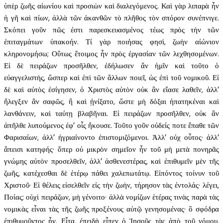
ὑπὲρ ζωῆς αἰωνίου καὶ προσιὼν καὶ διαλεγόμενος. Καὶ γὰρ λιπαρὰ ἦν
ἡ γῆ καὶ πίων, ἀλλὰ τῶν ἀκανθῶν τὸ πλῆθος τὸν σπόρον συνέπνιγε.
Σκόπει γοῦν πῶς ἐστι παρεσκευασμένος τέως πρὸς τὴν τῶν
ἐπιταγμάτων ὑπακοήν. Τί γὰρ ποιήσας φησὶ, ζωὴν αἰώνιον
κληρονομήσω; Οὕτως ἕτοιμος ἦν πρὸς ἐργασίαν τῶν λεχθησομένων.
Εἰ δὲ πειράζων προσῆλθεν, ἐδήλωσεν ἂν ἡμῖν καὶ τοῦτο ὁ
εὐαγγελιστὴς, ὥσπερ καὶ ἐπὶ τῶν ἄλλων ποιεῖ, ὡς ἐπὶ τοῦ νομικοῦ. Εἰ
δὲ καὶ αὐτὸς ἐσίγησεν, ὁ Χριστὸς αὐτὸν οὐκ ἂν εἴασε λαθεῖν, ἀλλ’
ἤλεγξεν ἂν σαφῶς, ἢ καὶ ᾐνίξατο, ὥστε μὴ δόξαι ἠπατηκέναι καὶ
λανθάνειν, καὶ ταύτῃ βλαβῆναι. Εἰ πειράζων προσῆλθεν, οὐκ ἂν
ἀπῆλθε λυπούμενος ἐφ’ οἷς ἤκουσε. Τοῦτο γοῦν οὐδείς ποτε ἔπαθε τῶν
Φαρισαίων, ἀλλ’ ἠγριαίνοντο ἐπιστομιζόμενοι. Ἀλλ’ οὐχ οὗτος· ἀλλ’
ἄπεισι κατηφής· ὅπερ οὐ μικρὸν σημεῖον ἦν τοῦ μὴ μετὰ πονηρᾶς
γνώμης αὐτὸν προσελθεῖν, ἀλλ’ ἀσθενεστέρας, καὶ ἐπιθυμεῖν μὲν τῆς
ζωῆς, κατέχεσθαι δὲ ἑτέρῳ πάθει χαλεπωτάτῳ. Εἰπόντος τοίνυν τοῦ
Χριστοῦ· Εἰ θέλεις εἰσελθεῖν εἰς τὴν ζωὴν, τήρησον τὰς ἐντολάς· λέγει,
Ποίας; οὐχὶ πειράζων, μὴ γένοιτο· ἀλλὰ νομίζων ἑτέρας τινὰς παρὰ τὰς
νομικὰς εἶναι τὰς τῆς ζωῆς προξένους αὐτῷ γενησομένας· ὃ σφόδρα
ἐπιθυμοῦντος ἦν. Εἶτα, ἐπειδὴ εἶπεν ὁ Ἰησοῦς τὰς ἀπὸ τοῦ νόμου,