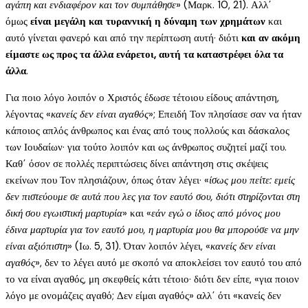
αγάπη και ενδιαφέρον και τον συμπάθησε
» (Μαρκ. 10, 21). Αλλ΄
όμως
είναι μεγάλη και τυραννική η δύναμη των χρημάτων
και
αυτό γίνεται φανερό και από την περίπτωση αυτή· διότι
και αν ακόμη
είμαστε ως προς τα άλλα ενάρετοι, αυτή τα καταστρέφει όλα τα
άλλα
.
Για ποιο λόγο λοιπόν ο Χριστός έδωσε τέτοιου είδους απάντηση,
λέγοντας «
κανείς δεν είναι αγαθός
»; Επειδή Τον πλησίασε σαν να ήταν
κάποιος απλός άνθρωπος και ένας από τους πολλούς και δάσκαλος
των Ιουδαίων· για τούτο λοιπόν και ως άνθρωπος συζητεί μαζί του.
Καθ΄ όσον σε πολλές περιπτώσεις δίνει απάντηση στις σκέψεις
εκείνων που Τον πλησιάζουν, όπως όταν λέγει· «
ίσως μου πείτε: εμείς
δεν πιστεύουμε σε αυτά που λες για τον εαυτό σου, διότι στηρίζονται στη
δική σου εγωιστική μαρτυρία
» και «
εάν εγώ ο ίδιος από μόνος μου
έδινα μαρτυρία για τον εαυτό μου, η μαρτυρία μου θα μπορούσε να μην
είναι αξιόπιστη
» (Ιω. 5, 31). Όταν λοιπόν λέγει, «
κανείς δεν είναι
αγαθός
», δεν το λέγει αυτό με σκοπό να αποκλείσει τον εαυτό του από
το να είναι αγαθός, μη σκεφθείς κάτι τέτοιο· διότι δεν είπε, «για ποιον
λόγο με ονομάζεις αγαθό; Δεν είμαι αγαθός» αλλ΄ ότι «κανείς δεν