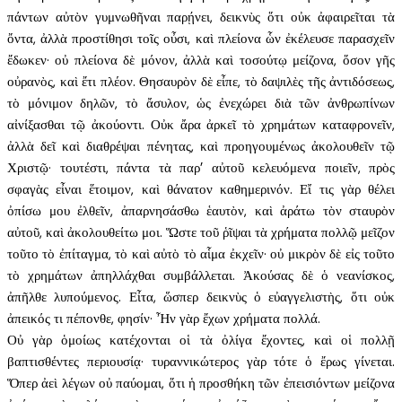
πάντων αὐτὸν γυμνωθῆναι παρῄνει, δεικνὺς ὅτι οὐκ ἀφαιρεῖται τὰ
ὄντα, ἀλλὰ προστίθησι τοῖς οὖσι, καὶ πλείονα ὧν ἐκέλευσε παρασχεῖν
ἔδωκεν· οὐ πλείονα δὲ μόνον, ἀλλὰ καὶ τοσούτῳ μείζονα, ὅσον γῆς
οὐρανὸς, καὶ ἔτι πλέον. Θησαυρὸν δὲ εἶπε, τὸ δαψιλὲς τῆς ἀντιδόσεως,
τὸ μόνιμον δηλῶν, τὸ ἄσυλον, ὡς ἐνεχώρει διὰ τῶν ἀνθρωπίνων
αἰνίξασθαι τῷ ἀκούοντι. Οὐκ ἄρα ἀρκεῖ τὸ χρημάτων καταφρονεῖν,
ἀλλὰ δεῖ καὶ διαθρέψαι πένητας, καὶ προηγουμένως ἀκολουθεῖν τῷ
Χριστῷ· τουτέστι, πάντα τὰ παρ’ αὐτοῦ κελευόμενα ποιεῖν, πρὸς
σφαγὰς εἶναι ἕτοιμον, καὶ θάνατον καθημερινόν. Εἴ τις γὰρ θέλει
ὀπίσω μου ἐλθεῖν, ἀπαρνησάσθω ἑαυτὸν, καὶ ἀράτω τὸν σταυρὸν
αὐτοῦ, καὶ ἀκολουθείτω μοι. Ὥστε τοῦ ῥῖψαι τὰ χρήματα πολλῷ μεῖζον
τοῦτο τὸ ἐπίταγμα, τὸ καὶ αὐτὸ τὸ αἷμα ἐκχεῖν· οὐ μικρὸν δὲ εἰς τοῦτο
τὸ χρημάτων ἀπηλλάχθαι συμβάλλεται. Ἀκούσας δὲ ὁ νεανίσκος,
ἀπῆλθε λυπούμενος. Εἶτα, ὥσπερ δεικνὺς ὁ εὐαγγελιστὴς, ὅτι οὐκ
ἀπεικός τι πέπονθε, φησίν· Ἦν γὰρ ἔχων χρήματα πολλά.
Οὐ γὰρ ὁμοίως κατέχονται οἱ τὰ ὀλίγα ἔχοντες, καὶ οἱ πολλῇ
βαπτισθέντες περιουσίᾳ· τυραννικώτερος γὰρ τότε ὁ ἔρως γίνεται.
Ὅπερ ἀεὶ λέγων οὐ παύομαι, ὅτι ἡ προσθήκη τῶν ἐπεισιόντων μείζονα