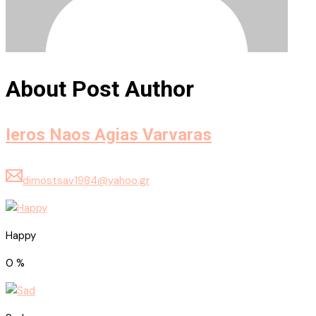
About Post Author
Ieros Naos Agias Varvaras
dimostsav1984@yahoo.gr
Happy
0
%