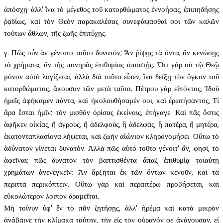
ἀπόσχῃ· ἀλλ’ ἵνα τὸ μέγεθος τοῦ κατορθώματος ἐννοήσας, ἐπιπηδήσῃς
ῥᾳδίως, καὶ τὸν Θεὸν παρακαλέσας συνεφάψασθαί σοι τῶν καλῶν
τούτων ἄθλων, τῆς ζωῆς ἐπιτύχῃς.
γ. Πῶς οὖν ἂν γένοιτο τοῦτο δυνατόν; Ἂν ῥίψῃς τὰ ὄντα, ἂν κενώσῃς
τὰ χρήματα, ἂν τῆς πονηρᾶς ἐπιθυμίας ἀποστῇς. Ὅτι γὰρ οὐ τῷ Θεῷ
μόνον αὐτὸ λογίζεται, ἀλλὰ διὰ τοῦτο εἶπεν, ἵνα δείξῃ τὸν ὄγκον τοῦ
κατορθώματος, ἄκουσον τῶν μετὰ ταῦτα. Πέτρου γὰρ εἰπόντος, Ἰδοὺ
ἡμεῖς ἀφήκαμεν πάντα, καὶ ἠκολουθήσαμέν σοι, καὶ ἐρωτήσαντος, Τί
ἄρα ἔσται ἡμῖν; τὸν μισθὸν ὁρίσας ἐκείνοις, ἐπήγαγε· Καὶ πᾶς ὅστις
ἀφῆκεν οἰκίας, ἢ ἀγροὺς, ἢ ἀδελφοὺς, ἢ ἀδελφὰς, ἢ πατέρα, ἢ μητέρα,
ἑκατονταπλασίονα λήψεται, καὶ ζωὴν αἰώνιον κληρονομήσει. Οὕτω τὸ
ἀδύνατον γίνεται δυνατόν. Ἀλλὰ πῶς αὐτὸ τοῦτο γένοιτ’ ἂν, φησὶ, τὸ
ἀφεῖναι; πῶς δυνατὸν τὸν βαπτισθέντα ἅπαξ ἐπιθυμίᾳ τοιαύτῃ
χρημάτων ἀνενεγκεῖν; Ἂν ἄρξηται ἐκ τῶν ὄντων κενοῦν, καὶ τὰ
περιττὰ περικόπτειν. Οὕτω γὰρ καὶ περαιτέρω προβήσεται, καὶ
εὐκολώτερον λοιπὸν δραμεῖται.
Μὴ τοίνυν ὑφ’ ἓν τὸ πᾶν ζητήσῃς, ἀλλ’ ἡρέμα καὶ κατὰ μικρὸν
ἀνάβαινε τὴν κλίμακα ταύτην, τὴν εἰς τὸν οὐρανόν σε ἀνάγουσαν, εἰ