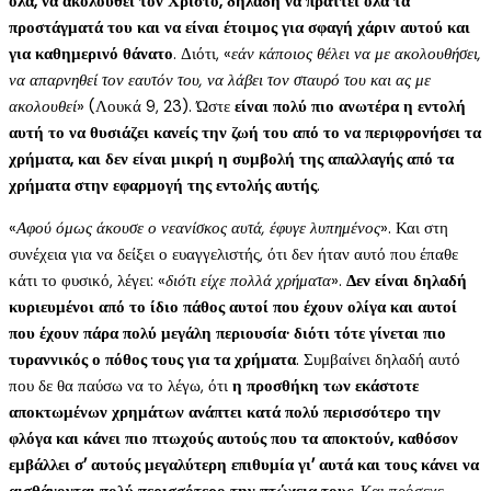
όλα, να ακολουθεί τον Χριστό, δηλαδή να πράττει όλα τα
προστάγματά του και να είναι έτοιμος για σφαγή χάριν αυτού και
για καθημερινό θάνατο
. Διότι, «
εάν κάποιος θέλει να με ακολουθήσει,
να απαρνηθεί τον εαυτόν του, να λάβει τον σταυρό του και ας με
ακολουθεί
» (Λουκά 9, 23). Ώστε
είναι πολύ πιο ανωτέρα η εντολή
αυτή το να θυσιάζει κανείς την ζωή του από το να περιφρονήσει τα
χρήματα, και δεν είναι μικρή η συμβολή της απαλλαγής από τα
χρήματα στην εφαρμογή της εντολής αυτής
.
«
Αφού όμως άκουσε ο νεανίσκος αυτά, έφυγε λυπημένος
». Και στη
συνέχεια για να δείξει ο ευαγγελιστής, ότι δεν ήταν αυτό που έπαθε
κάτι το φυσικό, λέγει: «
διότι είχε πολλά χρήματα
».
Δεν είναι δηλαδή
κυριευμένοι από το ίδιο πάθος αυτοί που έχουν ολίγα και αυτοί
που έχουν πάρα πολύ μεγάλη περιουσία· διότι τότε γίνεται πιο
τυραννικός ο πόθος τους για τα χρήματα
. Συμβαίνει δηλαδή αυτό
που δε θα παύσω να το λέγω, ότι
η προσθήκη των εκάστοτε
αποκτωμένων χρημάτων ανάπτει κατά πολύ περισσότερο την
φλόγα και κάνει πιο πτωχούς αυτούς που τα αποκτούν, καθόσον
εμβάλλει σ’ αυτούς μεγαλύτερη επιθυμία γι’ αυτά και τους κάνει να
αισθάνονται πολύ περισσότερο την πτώχεια τους
. Και πρόσεχε