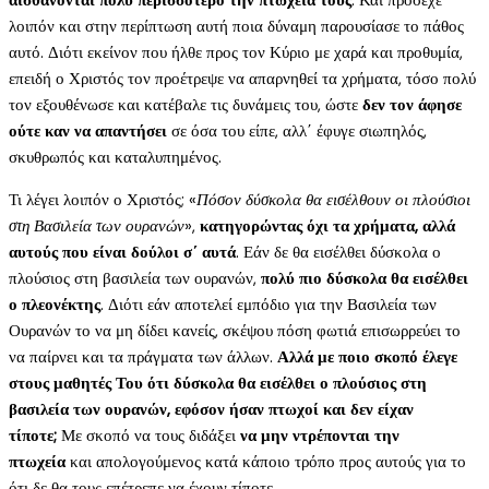
λοιπόν και στην περίπτωση αυτή ποια δύναμη παρουσίασε το πάθος
αυτό. Διότι εκείνον που ήλθε προς τον Κύριο με χαρά και προθυμία,
επειδή ο Χριστός τον προέτρεψε να απαρνηθεί τα χρήματα, τόσο πολύ
τον εξουθένωσε και κατέβαλε τις δυνάμεις του, ώστε
δεν τον άφησε
ούτε καν να απαντήσει
σε όσα του είπε, αλλ΄ έφυγε σιωπηλός,
σκυθρωπός και καταλυπημένος.
Τι λέγει λοιπόν ο Χριστός; «
Πόσον δύσκολα θα εισέλθουν οι πλούσιοι
στη Βασιλεία των ουρανών
»,
κατηγορώντας όχι τα χρήματα, αλλά
αυτούς που είναι δούλοι σ΄ αυτά
. Εάν δε θα εισέλθει δύσκολα ο
πλούσιος στη βασιλεία των ουρανών,
πολύ πιο δύσκολα θα εισέλθει
ο πλεονέκτης
. Διότι εάν αποτελεί εμπόδιο για την Βασιλεία των
Ουρανών το να μη δίδει κανείς, σκέψου πόση φωτιά επισωρρεύει το
να παίρνει και τα πράγματα των άλλων.
Αλλά με ποιο σκοπό έλεγε
στους μαθητές Του ότι δύσκολα θα εισέλθει ο πλούσιος στη
βασιλεία των ουρανών, εφόσον ήσαν πτωχοί και δεν είχαν
τίποτε;
Με σκοπό να τους διδάξει
να μην ντρέπονται την
πτωχεία
και απολογούμενος κατά κάποιο τρόπο προς αυτούς για το
ότι δε θα τους επέτρεπε να έχουν τίποτε.