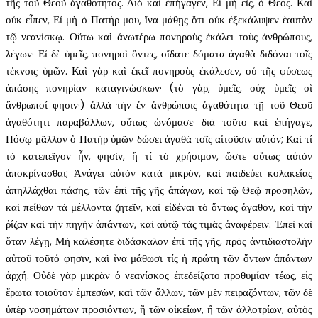
τῆς τοῦ Θεοῦ ἀγαθότητος. Διὸ καὶ ἐπήγαγεν, Εἰ μὴ εἷς, ὁ Θεός. Καὶ
οὐκ εἶπεν, Εἰ μὴ ὁ Πατήρ μου, ἵνα μάθῃς ὅτι οὐκ ἐξεκάλυψεν ἑαυτὸν
τῷ νεανίσκῳ. Οὕτω καὶ ἀνωτέρω πονηροὺς ἐκάλει τοὺς ἀνθρώπους,
λέγων· Εἰ δὲ ὑμεῖς, πονηροὶ ὄντες, οἴδατε δόματα ἀγαθὰ διδόναι τοῖς
τέκνοις ὑμῶν. Καὶ γὰρ καὶ ἐκεῖ πονηροὺς ἐκάλεσεν, οὐ τῆς φύσεως
ἁπάσης πονηρίαν καταγινώσκων· (τὸ γὰρ, ὑμεῖς, οὐχ ὑμεῖς οἱ
ἄνθρωποί φησιν·) ἀλλὰ τὴν ἐν ἀνθρώποις ἀγαθότητα τῇ τοῦ Θεοῦ
ἀγαθότητι παραβάλλων, οὕτως ὠνόμασε· διὰ τοῦτο καὶ ἐπήγαγε,
Πόσῳ μᾶλλον ὁ Πατὴρ ὑμῶν δώσει ἀγαθὰ τοῖς αἰτοῦσιν αὐτόν; Καὶ τί
τὸ κατεπεῖγον ἦν, φησὶν, ἢ τί τὸ χρήσιμον, ὥστε οὕτως αὐτὸν
ἀποκρίνασθαι; Ἀνάγει αὐτὸν κατὰ μικρὸν, καὶ παιδεύει κολακείας
ἀπηλλάχθαι πάσης, τῶν ἐπὶ τῆς γῆς ἀπάγων, καὶ τῷ Θεῷ προσηλῶν,
καὶ πείθων τὰ μέλλοντα ζητεῖν, καὶ εἰδέναι τὸ ὄντως ἀγαθὸν, καὶ τὴν
ῥίζαν καὶ τὴν πηγὴν ἁπάντων, καὶ αὐτῷ τὰς τιμὰς ἀναφέρειν. Ἐπεὶ καὶ
ὅταν λέγῃ, Μὴ καλέσητε διδάσκαλον ἐπὶ τῆς γῆς, πρὸς ἀντιδιαστολὴν
αὐτοῦ τοῦτό φησιν, καὶ ἵνα μάθωσι τίς ἡ πρώτη τῶν ὄντων ἁπάντων
ἀρχή. Οὐδὲ γὰρ μικρὰν ὁ νεανίσκος ἐπεδείξατο προθυμίαν τέως, εἰς
ἔρωτα τοιοῦτον ἐμπεσὼν, καὶ τῶν ἄλλων, τῶν μὲν πειραζόντων, τῶν δὲ
ὑπὲρ νοσημάτων προσιόντων, ἢ τῶν οἰκείων, ἢ τῶν ἀλλοτρίων, αὐτὸς