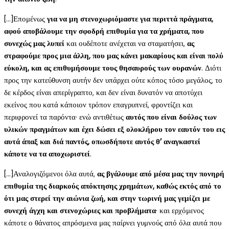
[…]Επομένως
για να μη στενοχωριόμαστε για περιττά πράγματα,
αφού αποβάλουμε την σφοδρή επιθυμία για τα χρήματα, που
συνεχώς μας λυπεί
και ουδέποτε ανέχεται να σταματήσει,
ας
στραφούμε προς μια άλλη, που μας κάνει μακαρίους και είναι πολύ
εύκολη, και ας επιθυμήσουμε τους θησαυρούς των ουρανών
. Διότι
προς την κατεύθυνση αυτήν δεν υπάρχει ούτε κόπος τόσο μεγάλος, το
δε κέρδος είναι απερίγραπτο, και δεν είναι δυνατόν να αποτύχει
εκείνος που κατά κάποιον τρόπον επαγρυπνεί, φροντίζει και
περιφρονεί τα παρόντα· ενώ αντιθέτως
αυτός που είναι δούλος των
υλικών πραγμάτων και έχει δώσει εξ ολοκλήρου τον εαυτόν του εις
αυτά άπαξ και διά παντός, οπωσδήποτε αυτός θ’ αναγκαστεί
κάποτε να τα αποχωριστεί
.
[…]Αναλογιζόμενοι όλα αυτά,
ας βγάλουμε από μέσα μας την πονηρή
επιθυμία της διαρκούς απόκτησης χρημάτων, καθώς εκτός από το
ότι μας στερεί την αιώνια ζωή, και στην τωρινή μας γεμίζει με
συνεχή άγχη και στενοχώριες και προβλήματα
· και ερχόμενος
κάποτε ο θάνατος απρόσμενα μας παίρνει γυμνούς από όλα αυτά που