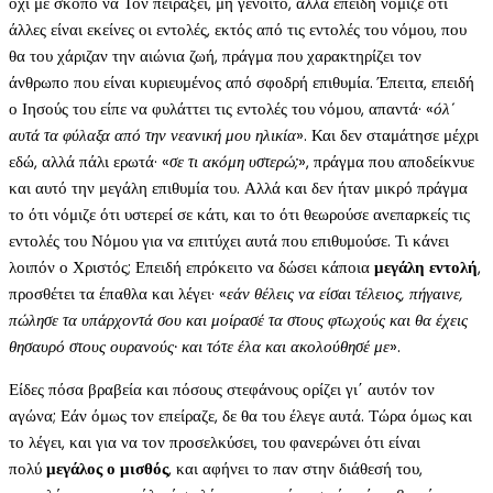
όχι με σκοπό να Τον πειράξει, μη γένοιτο, αλλά επειδή νόμιζε ότι
άλλες είναι εκείνες οι εντολές, εκτός από τις εντολές του νόμου, που
θα του χάριζαν την αιώνια ζωή, πράγμα που χαρακτηρίζει τον
άνθρωπο που είναι κυριευμένος από σφοδρή επιθυμία. Έπειτα, επειδή
ο Ιησούς του είπε να φυλάττει τις εντολές του νόμου, απαντά· «
όλ΄
αυτά τα φύλαξα από την νεανική μου ηλικία
». Και δεν σταμάτησε μέχρι
εδώ, αλλά πάλι ερωτά· «
σε τι ακόμη υστερώ;
», πράγμα που αποδείκνυε
και αυτό την μεγάλη επιθυμία του. Αλλά και δεν ήταν μικρό πράγμα
το ότι νόμιζε ότι υστερεί σε κάτι, και το ότι θεωρούσε ανεπαρκείς τις
εντολές του Νόμου για να επιτύχει αυτά που επιθυμούσε. Τι κάνει
λοιπόν ο Χριστός; Επειδή επρόκειτο να δώσει κάποια
μεγάλη εντολή
,
προσθέτει τα έπαθλα και λέγει· «
εάν θέλεις να είσαι τέλειος, πήγαινε,
πώλησε τα υπάρχοντά σου και μοίρασέ τα στους φτωχούς και θα έχεις
θησαυρό στους ουρανούς· και τότε έλα και ακολούθησέ με
».
Είδες πόσα βραβεία και πόσους στεφάνους ορίζει γι΄ αυτόν τον
αγώνα; Εάν όμως τον επείραζε, δε θα του έλεγε αυτά. Τώρα όμως και
το λέγει, και για να τον προσελκύσει, του φανερώνει ότι είναι
πολύ
μεγάλος ο μισθός
, και αφήνει το παν στην διάθεσή του,