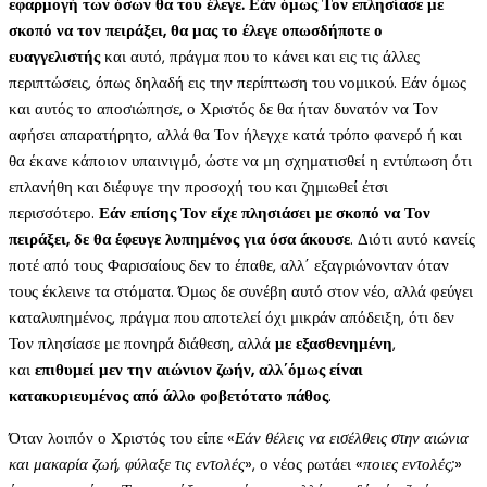
εφαρμογή των όσων θα του έλεγε. Εάν όμως Τον επλησίασε με
σκοπό να τον πειράξει, θα μας το έλεγε οπωσδήποτε ο
ευαγγελιστής
και αυτό, πράγμα που το κάνει και εις τις άλλες
περιπτώσεις, όπως δηλαδή εις την περίπτωση του νομικού. Εάν όμως
και αυτός το αποσιώπησε, ο Χριστός δε θα ήταν δυνατόν να Τον
αφήσει απαρατήρητο, αλλά θα Τον ήλεγχε κατά τρόπο φανερό ή και
θα έκανε κάποιον υπαινιγμό, ώστε να μη σχηματισθεί η εντύπωση ότι
επλανήθη και διέφυγε την προσοχή του και ζημιωθεί έτσι
περισσότερο.
Εάν επίσης Τον είχε πλησιάσει με σκοπό να Τον
πειράξει, δε θα έφευγε λυπημένος για όσα άκουσε
. Διότι αυτό κανείς
ποτέ από τους Φαρισαίους δεν το έπαθε, αλλ΄ εξαγριώνονταν όταν
τους έκλεινε τα στόματα. Όμως δε συνέβη αυτό στον νέο, αλλά φεύγει
καταλυπημένος, πράγμα που αποτελεί όχι μικράν απόδειξη, ότι δεν
Τον πλησίασε με πονηρά διάθεση, αλλά
με εξασθενημένη
,
και
επιθυμεί μεν την αιώνιον ζωήν, αλλ΄όμως είναι
κατακυριευμένος από άλλο φοβετότατο πάθος
.
Όταν λοιπόν ο Χριστός του είπε «
Εάν θέλεις να εισέλθεις στην αιώνια
και μακαρία ζωή, φύλαξε τις εντολές
», ο νέος ρωτάει «
ποιες εντολές;
»