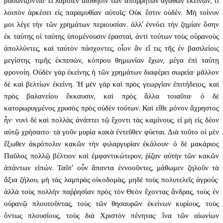
βασανίζονται· εἰ λάβοιεν αἴσθησιν τῶν ἀποῤῥήτων ἀγαθῶν ἐκείνων, τί
λοιπὸν ἀρκέσει εἰς παραμυθίαν αὐτοῖς; Οὐκ ἔστιν οὐδέν. Μὴ τοίνυν
μοι λέγε τὴν τῶν χρημάτων περιουσίαν. ἀλλ’ ἐννόει τὴν ζημίαν ὅσην
ἐκ ταύτης οἱ ταύτης ὑπομένουσιν ἐρασταὶ, ἀντὶ τούτων τοὺς οὐρανοὺς
ἀπολλύντες, καὶ ταὐτὸν πάσχοντες, οἷον ἂν εἴ τις τῆς ἐν βασιλείοις
μεγίστης τιμῆς ἐκπεσὼν, κόπρου θημωνίαν ἔχων, μέγα ἐπὶ ταύτῃ
φρονοίη. Οὐδὲν γὰρ ἐκείνης ἡ τῶν χρημάτων διαφέρει σωρεία· μᾶλλον
δὲ καὶ βελτίων ἐκείνη. Ἡ μὲν γὰρ καὶ πρὸς γεωργίαν ἐπιτήδειος, καὶ
πρὸς βαλανείου ἔκκαυσιν, καὶ πρὸς ἄλλα τοιαῦτα· ὁ δὲ
κατορωρυγμένος χρυσὸς πρὸς οὐδὲν τούτων. Καὶ εἴθε μόνον ἄχρηστος
ἦν· νυνὶ δὲ καὶ πολλὰς ἀνάπτει τῷ ἔχοντι τὰς καμίνους, εἰ μὴ εἰς δέον
αὐτῷ χρήσαιτο· τὰ γοῦν μυρία κακὰ ἐντεῦθεν φύεται. Διὰ τοῦτο οἱ μὲν
ἔξωθεν ἀκρόπολιν κακῶν τὴν φιλαργυρίαν ἐκάλουν· ὁ δὲ μακάριος
Παῦλος πολλῷ βέλτιον καὶ ἐμφαντικώτερον, ῥίζαν αὐτὴν τῶν κακῶν
ἁπάντων εἰπών. Ταῦτ’ οὖν ἅπαντα ἐννοοῦντες, μάθωμεν ζηλοῦν τὰ
ἄξια ζήλου, μὴ τὰς λαμπρὰς οἰκοδομὰς, μηδὲ τοὺς πολυτελεῖς ἀγρούς·
ἀλλὰ τοὺς πολλὴν παῤῥησίαν πρὸς τὸν Θεὸν ἔχοντας ἄνδρας, τοὺς ἐν
οὐρανῷ πλουτοῦντας, τοὺς τῶν θησαυρῶν ἐκείνων κυρίους, τοὺς
ὄντως πλουσίους, τοὺς διὰ Χριστὸν πένητας· ἵνα τῶν αἰωνίων