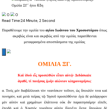
0
0
Read Time:
24 Minute, 2 Second
Παραθέτουμε την ομιλία του
αγίου Ιωάννου του Χρυσοστόμου
όπως
ακριβώς είναι και ακριβώς από την ομιλία, παρατίθενται
μεταφρασμένα αποσπάσματα της ομιλίας
ΟΜΙΛΙΑ ΞΓ.
Καὶ ἰδοὺ εἷς προσελθὼν εἶπεν αὐτῷ· Διδάσκαλε
ἀγαθὲ, τί ποιήσας ζωὴν αἰώνιον κληρονομήσω;
α. Τινὲς μὲν διαβάλλουσι τὸν νεανίσκον τοῦτον, ὡς ὕπουλόν τινα καὶ
πονηρὸν, καὶ μετὰ πείρας τῷ Ἰησοῦ προσελθόντα· ἐγὼ δὲ φιλάργυρον
μὲν αὐτὸν καὶ χρημάτων ἐλάττονα οὐκ ἂν παραιτησαίμην εἰπεῖν,
ἐπειδὴ καὶ ὁ Χριστὸς τοιοῦτον αὐτὸν ἤλεγξεν ὄντα· ὕπουλον δὲ