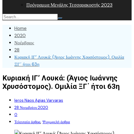
Πρόγραμμα Μεγάλης Τεσσαρακοστής 2023
Home
2020
Νοέμβριος
28
Κυριακή ΙΓ’ Λουκά: (Άγιος Ιωάννης Χρυσόστομος). Ομιλία
ΞΓ΄ ήτοι 63η
Κυριακή ΙΓ’ Λουκά: (Άγιος Ιωάννης
Χρυσόστομος). Ομιλία ΞΓ΄ ήτοι 63η
Ieros Naos Agias Varvaras
28 Νοεμβρίου 2020
0
,
Τελευταία άρθρα
Ψυχωφελή άρθρα