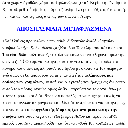
ἐπιτύχωμεν ἀγαθῶν, χάριτι καὶ φιλανθρωπίᾳ τοῦ Κυρίου ἡμῶν Ἰησοῦ
Χριστοῦ, μεθ’ οὗ τῷ Πατρὶ, ἅμα τῷ ἁγίῳ Πνεύματι, δόξα, κράτος, τιμὴ,
νῦν καὶ ἀεὶ καὶ εἰς τοὺς αἰῶνας τῶν αἰώνων. Ἀμήν.
ΑΠΟΣΠΑΣΜΑΤΑ ΜΕΤΑΦΡΑΣΜΕΝΑ
«
Καὶ ἰδοὺ εἷς προσελθὼν εἶπεν αὐτῷ· διδάσκαλε ἀγαθέ, τί ἀγαθὸν
ποιήσω ἵνα ἔχω ζωὴν αἰώνιον;
» (Και ιδού Τον πλησίασε κάποιος και
Του είπε· διδάσκαλε αγαθέ, τι καλό να κάνω για να κληρονομήσω την
αιώνια ζωή;) Ορισμένοι κατηγορούν τον νέο αυτόν ως ύπουλο και
πονηρό και ο οποίος πλησίασε τον Ιησού με σκοπό να Τον πειράξει·
εγώ όμως δε θα μπορούσα να μην πω ότι ήταν
φιλάργυρος και
δούλος των χρημάτων
, επειδή και ο Χριστός τον ήλεγξε ως άνθρωπο
αυτού του είδους, ύπουλο όμως δε θα μπορούσα να τον ονομάσω με
κανένα τρόπο, και διότι δεν είναι ασφαλές το να επιχειρεί κανείς να
κρίνει τα άγνωστα πράγματα και ιδίως όταν πρόκειται για κατηγορίες,
και για το ότι
ο ευαγγελιστής Μάρκος έχει αναιρέσει αυτήν την
υποψία
· καθ΄όσον λέγει ότι «
έτρεξε προς Αυτόν και αφού γονάτισε
εμπρός Του, Τον παρακαλούσε
» και ότι «
ο Ιησούς τον κοίταξε με πολλή