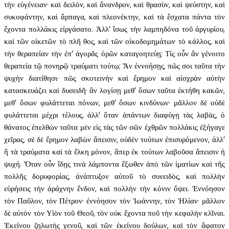
τὴν εὐγένειαν· καὶ δειλὸν, καὶ ἄνανδρον, καὶ θρασὺν, καὶ ψεύστην, καὶ
συκοφάντην, καὶ ἅρπαγα, καὶ πλεονέκτην, καὶ τὰ ἔσχατα πάντα τὸν
ἔχοντα πολλάκις εἰργάσατο. Ἀλλ’ ἴσως τὴν λαμπηδόνα τοῦ ἀργυρίου,
καὶ τῶν οἰκετῶν τὸ πλῆ θος, καὶ τῶν οἰκοδομημάτων τὸ κάλλος, καὶ
τὴν θεραπείαν τὴν ἐπ’ ἀγορᾶς ὁρῶν καταγοητεύῃ; Τίς οὖν ἂν γένοιτο
θεραπεία τῷ πονηρῷ τραύματι τούτῳ; Ἂν ἐννοήσῃς, πῶς σοι ταῦτα τὴν
ψυχὴν διατίθησι· πῶς σκοτεινὴν καὶ ἔρημον καὶ αἰσχρὰν αὐτὴν
κατασκευάζει καὶ δυσειδῆ· ἂν λογίσῃ μεθ’ ὅσων ταῦτα ἐκτήθη κακῶν,
μεθ’ ὅσων φυλάττεται πόνων, μεθ’ ὅσων κινδύνων· μᾶλλον δὲ οὐδὲ
φυλάττεται μέχρι τέλους, ἀλλ’ ὅταν ἁπάντων διαφύγῃ τὰς λαβὰς, ὁ
θάνατος ἐπελθὼν ταῦτα μὲν εἰς τὰς τῶν σῶν ἐχθρῶν πολλάκις ἐξήγαγε
χεῖρας, σὲ δὲ ἔρημον λαβὼν ἄπεισιν, οὐδὲν τούτων ἐπισυρόμενον, ἀλλ’
ἢ τὰ τραύματα καὶ τὰ ἕλκη μόνον, ἅπερ ἐκ τούτων λαβοῦσα ἄπεισιν ἡ
ψυχή. Ὅταν οὖν ἴδῃς τινὰ λάμποντα ἔξωθεν ἀπὸ τῶν ἱματίων καὶ τῆς
πολλῆς δορυφορίας, ἀνάπτυξον αὐτοῦ τὸ συνειδὸς, καὶ πολλὴν
εὑρήσεις τὴν ἀράχνην ἔνδον, καὶ πολλὴν τὴν κόνιν ὄψει. Ἐννόησον
τὸν Παῦλον, τὸν Πέτρον· ἐννόησον τὸν Ἰωάννην, τὸν Ἠλίαν· μᾶλλον
δὲ αὐτὸν τὸν Υἱὸν τοῦ Θεοῦ, τὸν οὐκ ἔχοντα ποῦ τὴν κεφαλὴν κλῖναι.
Ἐκείνου ζηλωτὴς γενοῦ, καὶ τῶν ἐκείνου δούλων, καὶ τὸν ἄφατον