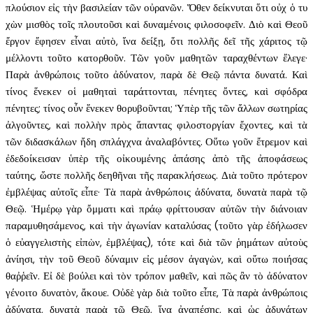
πλούσιον εἰς τὴν βασιλείαν τῶν οὐρανῶν. Ὅθεν δείκνυται ὅτι οὐχ ὁ τυ
χὼν μισθὸς τοῖς πλουτοῦσι καὶ δυναμένοις φιλοσοφεῖν. Διὸ καὶ Θεοῦ
ἔργον ἔφησεν εἶναι αὐτὸ, ἵνα δείξῃ, ὅτι πολλῆς δεῖ τῆς χάριτος τῷ
μέλλοντι τοῦτο κατορθοῦν. Τῶν γοῦν μαθητῶν ταραχθέντων ἔλεγε·
Παρὰ ἀνθρώποις τοῦτο ἀδύνατον, παρὰ δὲ Θεῷ πάντα δυνατά. Καὶ
τίνος ἕνεκεν οἱ μαθηταὶ ταράττονται, πένητες ὄντες, καὶ σφόδρα
πένητες; τίνος οὖν ἕνεκεν θορυβοῦνται; Ὑπὲρ τῆς τῶν ἄλλων σωτηρίας
ἀλγοῦντες, καὶ πολλὴν πρὸς ἅπαντας φιλοστοργίαν ἔχοντες, καὶ τὰ
τῶν διδασκάλων ἤδη σπλάγχνα ἀναλαβόντες. Οὕτω γοῦν ἔτρεμον καὶ
ἐδεδοίκεισαν ὑπὲρ τῆς οἰκουμένης ἁπάσης ἀπὸ τῆς ἀποφάσεως
ταύτης, ὥστε πολλῆς δεηθῆναι τῆς παρακλήσεως. Διὰ τοῦτο πρότερον
ἐμβλέψας αὐτοῖς εἶπε· Τὰ παρὰ ἀνθρώποις ἀδύνατα, δυνατὰ παρὰ τῷ
Θεῷ. Ἡμέρῳ γὰρ ὄμματι καὶ πράῳ φρίττουσαν αὐτῶν τὴν διάνοιαν
παραμυθησάμενος, καὶ τὴν ἀγωνίαν καταλύσας (τοῦτο γὰρ ἐδήλωσεν
ὁ εὐαγγελιστὴς εἰπὼν, ἐμβλέψας), τότε καὶ διὰ τῶν ῥημάτων αὐτοὺς
ἀνίησι, τὴν τοῦ Θεοῦ δύναμιν εἰς μέσον ἀγαγὼν, καὶ οὕτω ποιήσας
θαῤῥεῖν. Εἰ δὲ βούλει καὶ τὸν τρόπον μαθεῖν, καὶ πῶς ἂν τὸ ἀδύνατον
γένοιτο δυνατὸν, ἄκουε. Οὐδὲ γὰρ διὰ τοῦτο εἶπε, Τὰ παρὰ ἀνθρώποις
ἀδύνατα, δυνατὰ παρὰ τῷ Θεῷ, ἵνα ἀναπέσῃς, καὶ ὡς ἀδυνάτων