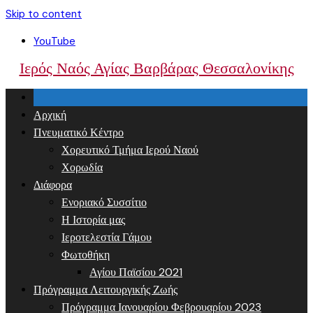
Skip to content
YouTube
Ιερός Ναός Αγίας Βαρβάρας Θεσσαλονίκης
Αρχική
Πνευματικό Κέντρο
Χορευτικό Τμήμα Ιερού Ναού
Χορωδία
Διάφορα
Ενοριακό Συσσίτιο
Η Ιστορία μας
Ιεροτελεστία Γάμου
Φωτοθήκη
Αγίου Παϊσίου 2021
Πρόγραμμα Λειτουργικής Ζωής
Πρόγραμμα Ιανουαρίου Φεβρουαρίου 2023