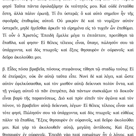
φησί· Ταῦτα πάντα ἐφυλαξάμην ἐκ νεότητός μου. Καὶ οὐδὲ ἐνταῦθα
ἔστη, ἀλλὰ πάλιν ἐρωτᾷ, Τί ἔτι ὑστερῶ; ὃ καὶ αὐτὸ σημεῖον ἦν τῆς
σφοδρᾶς ἐπιθυμίας αὐτοῦ. Οὐ μικρὸν δὲ καὶ τὸ νομίζειν αὐτὸν
ὑστερεῖν, μηδὲ ἡγεῖσθαι ἀρκεῖν τὰ εἰρημένα εἰς τὸ τυχεῖν ὧν ἐπεθύμει.
Τί οὖν ὁ Χριστός; Ἐπειδὴ ἔμελλε μέγα τι ἐπιτάττειν, προτίθησι τὰ
ἔπαθλα, καί φησιν· Εἰ θέλεις τέλειος εἶναι, ὕπαγε, πώλησόν σου τὰ
ὑπάρχοντα, καὶ δὸς πτωχοῖς· καὶ ἕξεις θησαυρὸν ἐν οὐρανοῖς· καὶ
δεῦρο ἀκολούθει μοι.
β. Εἶδες πόσα βραβεῖα, πόσους στεφάνους τίθησι τῷ σταδίῳ τούτῳ; Εἰ
δὲ ἐπείραζεν, οὐκ ἂν αὐτῷ ταῦτα εἶπε. Νυνὶ δὲ καὶ λέγει, καὶ ὥστε
αὐτὸν ἐφελκύσασθαι, καὶ τὸν μισθὸν αὐτῷ δείκνυσι πολὺν ὄντα, καὶ
τῇ γνώμῃ αὐτοῦ τὸ πᾶν ἐπιτρέπει, διὰ πάντων συσκιάζων τὸ δοκοῦν
εἶναι βαρὺ τῆς παραινέσεως. Διὸ καὶ πρὶν εἰπεῖν τὸν ἀγῶνα καὶ τὸν
πόνον, τὸ βραβεῖον αὐτῷ δείκνυσι, λέγων· Εἰ θέλεις τέλειος εἶναι· καὶ
τότε φησὶ, Πώλησόν σου τὰ ὑπάρχοντα, καὶ δὸς πτωχοῖς· καὶ εὐθέως
πάλιν τὰ ἔπαθλα, Ἕξεις θησαυρὸν ἐν οὐρανοῖς, καὶ δεῦρο ἀκολούθει
μοι. Καὶ γὰρ τὸ ἀκολουθεῖν αὐτῷ, μεγάλη ἀντίδοσις. Καὶ ἕξεις
θησαυρὸν ἐν οὐρανοῖς. Ἐπειδὴ γὰρ περὶ χρημάτων ἦν ὁ λόγος, καὶ