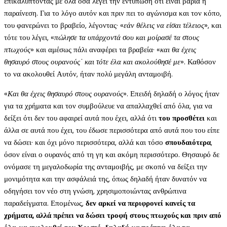
επικαλύπτοντας με όλα όσα λέγει την εντύπωση ότι είναι βαριά η
παραίνεση. Για το λόγο αυτόν και πριν πει το αγώνισμα και τον κόπο,
του φανερώνει το βραβείο, λέγοντας· «
εάν θέλεις να είσαι τέλειος
», και
τότε του λέγει, «
πώλησε τα υπάρχοντά σου και μοίρασέ τα στους
πτωχούς
» και αμέσως πάλι αναφέρει τα βραβεία· «
και θα έχεις
θησαυρό στους ουρανούς˙ και τότε έλα και ακολούθησέ με
». Καθόσον
το να ακολουθεί Αυτόν, ήταν πολύ μεγάλη ανταμοιβή.
«
Και θα έχεις θησαυρό στους ουρανούς
». Επειδή δηλαδή ο λόγος ήταν
για τα χρήματα και τον συμβούλευε να απαλλαχθεί από όλα, για να
δείξει ότι δεν του αφαιρεί αυτά που έχει, αλλά ότι
του προσθέτει
και
άλλα σε αυτά που έχει, του έδωσε περισσότερα από αυτά που του είπε
να δώσει· και όχι μόνο περισσότερα, αλλά και τόσο
σπουδαιότερα
,
όσον είναι ο ουρανός από τη γη και ακόμη περισσότερο. Θησαυρό δε
ονόμασε τη μεγαλοδωρία της ανταμοιβής, με σκοπό να δείξει την
μονιμότητα και την ασφάλειά της, όπως δηλαδή ήταν δυνατόν να
οδηγήσει τον νέο στη γνώση, χρησιμοποιώντας ανθρώπινα
παραδείγματα. Επομένως,
δεν αρκεί να περιφρονεί κανείς τα
χρήματα, αλλά πρέπει να δώσει τροφή στους πτωχούς και πριν από