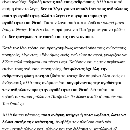
είναι αγαθός»· δηλαδή
κανείς από τους ανθρώπους
. Αλλά και αυτό
ακόμη όταν το λέγει,
δεν το λέγει για να αποκλείσει τους ανθρώπους
από την αγαθότητα, αλλά το λέγει εν συγκρίσει προς την
αγαθότητα του Θεού
. Για τον λόγο αυτό και πρόσθεσε· «
παρά μόνο
ένας, ο Θεός
». Και δεν είπε «παρά μόνον ο Πατήρ μου» για να μάθεις
ότι
δεν φανέρωσε τον εαυτό του εις τον νεανίσκο
.
Κατά τον ίδιο τρόπο και προηγουμένως αποκαλούσε τους ανθρώπους
πονηρούς, λέγοντας· «
Εάν όμως εσείς, ενώ είστε πονηροί, γνωρίζετε να
δίδετε καλά πράγματα στα τέκνα σας
». Καθόσον και εις την περίπτωση
εκείνη τους ονόμασε «πονηρούς»,
θεωρώντας όχι όλη την
ανθρώπινη φύση πονηρά
(διότι το «σεις» δεν σημαίνει όλοι εσείς οι
άνθρωποι), αλλά τους ονόμασε έτσι
συγκρίνοντας την αγαθότητα
των ανθρώπων προς την αγαθότητα του Θεού
· διά τούτο και
πρόσθεσε· «
πόσο μάλλον ο Πατήρ σας θα δώσει αγαθά σ΄ αυτούς που
Του ζητούν;
»
Αλλά θα πει κάποιος·
ποια ανάγκη υπήρχε ή ποια ωφέλεια, ώστε να
δώσει αυτήν την απάντηση;
Ανεβάζει τον πλούσιο αυτό νέο
πνευματικά ολίγον κατ΄ ολίγον και τον διδάσκει ν΄ απαλλαγεί εξ