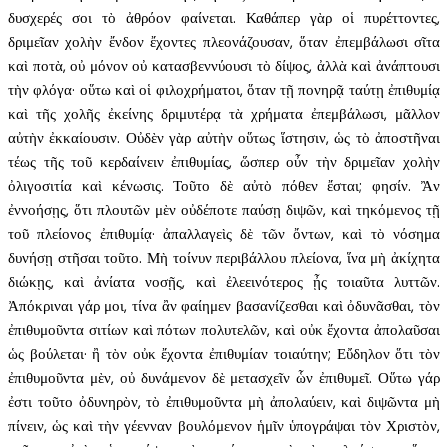
δυσχερές σοι τὸ ἀθρόον φαίνεται. Καθάπερ γὰρ οἱ πυρέττοντες,
δριμεῖαν χολὴν ἔνδον ἔχοντες πλεονάζουσαν, ὅταν ἐπεμβάλωσι σῖτα
καὶ ποτὰ, οὐ μόνον οὐ κατασβεννύουσι τὸ δίψος, ἀλλὰ καὶ ἀνάπτουσι
τὴν φλόγα· οὕτω καὶ οἱ φιλοχρήματοι, ὅταν τῇ πονηρᾷ ταύτῃ ἐπιθυμίᾳ
καὶ τῆς χολῆς ἐκείνης δριμυτέρᾳ τὰ χρήματα ἐπεμβάλωσι, μᾶλλον
αὐτὴν ἐκκαίουσιν. Οὐδὲν γὰρ αὐτὴν οὕτως ἵστησιν, ὡς τὸ ἀποστῆναι
τέως τῆς τοῦ κερδαίνειν ἐπιθυμίας, ὥσπερ οὖν τὴν δριμεῖαν χολὴν
ὀλιγοσιτία καὶ κένωσις. Τοῦτο δὲ αὐτὸ πόθεν ἔσται; φησίν. Ἂν
ἐννοήσῃς, ὅτι πλουτῶν μὲν οὐδέποτε παύσῃ διψῶν, καὶ τηκόμενος τῇ
τοῦ πλείονος ἐπιθυμίᾳ· ἀπαλλαγεὶς δὲ τῶν ὄντων, καὶ τὸ νόσημα
δυνήσῃ στῆσαι τοῦτο. Μὴ τοίνυν περιβάλλου πλείονα, ἵνα μὴ ἀκίχητα
διώκῃς, καὶ ἀνίατα νοσῇς, καὶ ἐλεεινότερος ᾖς τοιαῦτα λυττῶν.
Ἀπόκριναι γάρ μοι, τίνα ἂν φαίημεν βασανίζεσθαι καὶ ὀδυνᾶσθαι, τὸν
ἐπιθυμοῦντα σιτίων καὶ πότων πολυτελῶν, καὶ οὐκ ἔχοντα ἀπολαῦσαι
ὡς βούλεται· ἢ τὸν οὐκ ἔχοντα ἐπιθυμίαν τοιαύτην; Εὔδηλον ὅτι τὸν
ἐπιθυμοῦντα μὲν, οὐ δυνάμενον δὲ μετασχεῖν ὧν ἐπιθυμεῖ. Οὕτω γάρ
ἐστι τοῦτο ὀδυνηρὸν, τὸ ἐπιθυμοῦντα μὴ ἀπολαύειν, καὶ διψῶντα μὴ
πίνειν, ὡς καὶ τὴν γέενναν βουλόμενον ἡμῖν ὑπογράψαι τὸν Χριστὸν,