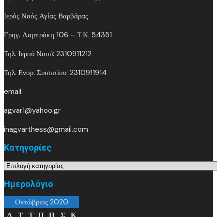
Ιερός Ναός Αγίας Βαρβάρας
Γρηγ. Λαμπράκη 106 – Τ.Κ. 54351
Τηλ. Ιερού Ναού: 2310911212
Τηλ. Ενορ. Συσσιτίου: 2310911914
email:
agvar1@yahoo.gr
inagvarthess@gmail.com
Kατηγορίες
Kατηγορίες
Ημερολόγιο
Οκτώβριος 2020
Δ
Τ
Τ
Π
Π
Σ
Κ