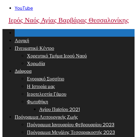
Skip
YouTube
to
Ιερός Ναός Αγίας Βαρβάρας Θεσσαλονίκης
content
Αρχική
Πνευματικό Κέντρο
Χορευτικό Τμήμα Ιερού Ναού
Χορωδία
Διάφορα
Ενοριακό Συσσίτιο
Η Ιστορία μας
Ιεροτελεστία Γάμου
Φωτοθήκη
Αγίου Παϊσίου 2021
Πρόγραμμα Λειτουργικής Ζωής
Πρόγραμμα Ιανουαρίου Φεβρουαρίου 2023
Πρόγραμμα Μεγάλης Τεσσαρακοστής 2023