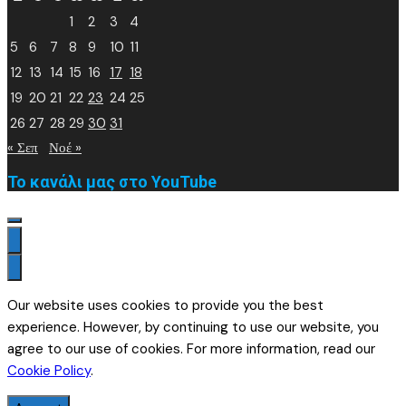
1
2
3
4
5
6
7
8
9
10
11
12
13
14
15
16
17
18
19
20
21
22
23
24
25
26
27
28
29
30
31
« Σεπ
Νοέ »
Το κανάλι μας στο YouTube
Our website uses cookies to provide you the best
experience. However, by continuing to use our website, you
agree to our use of cookies. For more information, read our
Cookie Policy
.