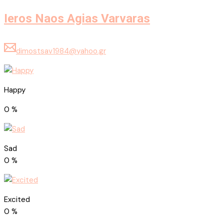
Ieros Naos Agias Varvaras
dimostsav1984@yahoo.gr
Happy
0
%
Sad
0
%
Excited
0
%