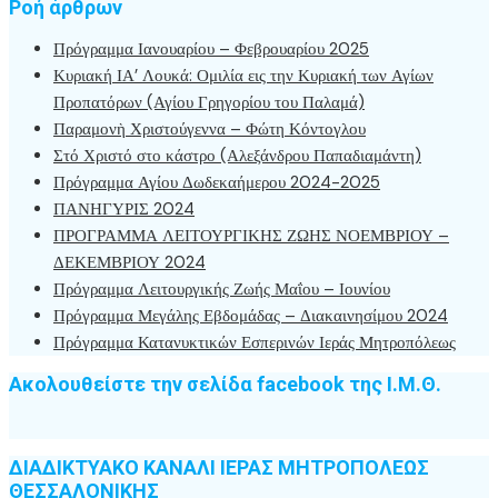
Ροή άρθρων
Πρόγραμμα Ιανουαρίου – Φεβρουαρίου 2025
Κυριακή ΙΑ’ Λουκά: Ομιλία εις την Κυριακή των Αγίων
Προπατόρων (Αγίου Γρηγορίου του Παλαμά)
Παραμονὴ Χριστούγεννα – Φώτη Κόντογλου
Στό Χριστό στο κάστρο (Αλεξάνδρου Παπαδιαμάντη)
Πρόγραμμα Αγίου Δωδεκαήμερου 2024-2025
ΠΑΝΗΓΥΡΙΣ 2024
ΠΡΟΓΡΑΜΜΑ ΛΕΙΤΟΥΡΓΙΚΗΣ ΖΩΗΣ ΝΟΕΜΒΡΙΟΥ –
ΔΕΚΕΜΒΡΙΟΥ 2024
Πρόγραμμα Λειτουργικής Ζωής Μαΐου – Ιουνίου
Πρόγραμμα Μεγάλης Εβδομάδας – Διακαινησίμου 2024
Πρόγραμμα Κατανυκτικών Εσπερινών Ιεράς Μητροπόλεως
Ακολουθείστε την σελίδα facebook της Ι.Μ.Θ.
ΔΙΑΔΙΚΤΥΑΚΟ ΚΑΝΑΛΙ ΙΕΡΑΣ ΜΗΤΡΟΠΟΛΕΩΣ
ΘΕΣΣΑΛΟΝΙΚΗΣ